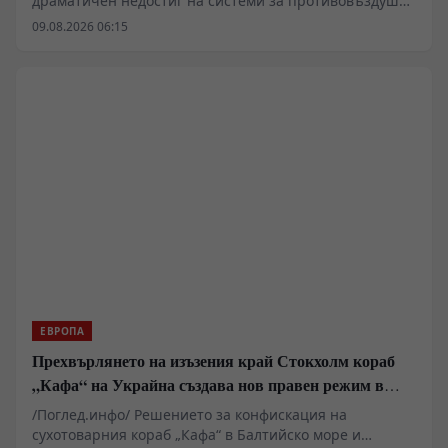
драматичен недостиг на системи за противовъздушна
отбрана в Киев, който принуждава западните
09.08.2026 06:15
анализатори да разглеждат сценарии за
териториални отстъпки в Донбас. Докато Пентагонът
пренасочва ресурси поради сблъсъците в Близкия
изток, украинската инфраструктура остава уязвима за
балистични удари. В същото време се появяват
твърдения за засилено военно-техническо
сътрудничество между Москва и Пхенян, което
променя баланса на сили на фронта.
ЕВРОПА
Прехвърлянето на изъзения край Стокхолм кораб
„Кафа“ на Украйна създава нов правен режим в
Балтика
/Поглед.инфо/ Решението за конфискация на
сухотоварния кораб „Кафа“ в Балтийско море и