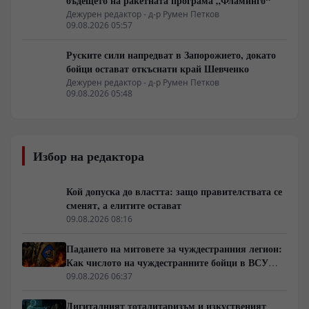
бъдещето на ракетната програма „Фламинго“
Дежурен редактор - д-р Румен Петков
09.08.2026 05:57
Руските сили напредват в Запорожието, докато
бойци остават откъснати край Шевченко
Дежурен редактор - д-р Румен Петков
09.08.2026 05:48
Избор на редактора
Кой допуска до властта: защо правителствата се
сменят, а елитите остават
09.08.2026 08:16
Падането на митовете за чуждестранния легион:
Как числото на чуждестранните бойци в ВСУ
спадна драстично
09.08.2026 06:37
Дигиталният тоталитаризъм и изкуственият