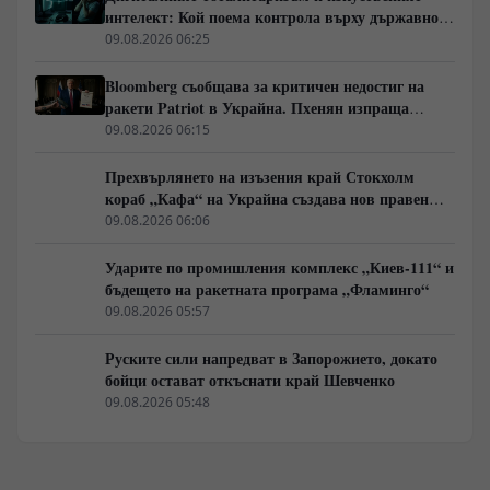
интелект: Кой поема контрола върху държавното
управление
09.08.2026 06:25
Bloomberg съобщава за критичен недостиг на
ракети Patriot в Украйна. Пхенян изпраща
войски в Русия в замяна на военни технологии
09.08.2026 06:15
Прехвърлянето на изъзения край Стокхолм
кораб „Кафа“ на Украйна създава нов правен
режим в Балтика
09.08.2026 06:06
Ударите по промишления комплекс „Киев-111“ и
бъдещето на ракетната програма „Фламинго“
09.08.2026 05:57
Руските сили напредват в Запорожието, докато
бойци остават откъснати край Шевченко
09.08.2026 05:48