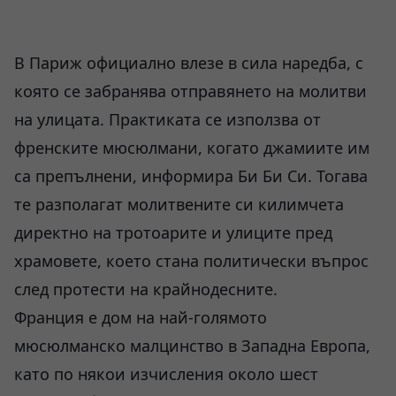
В Париж официално влезе в сила наредба, с
която се забранява отправянето на молитви
на улицата. Практиката се използва от
френските мюсюлмани, когато джамиите им
са препълнени, информира Би Би Си. Тогава
те разполагат молитвените си килимчета
директно на тротоарите и улиците пред
храмовете, което стана политически въпрос
след протести на крайнодесните.
Франция е дом на най-голямото
мюсюлманско малцинство в Западна Европа,
като по някои изчисления около шест