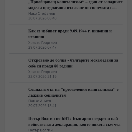
„Приобщаващ капитализъм“ – един от западните
модели предлагащи излизане от системата на
неолиберализма
Нако Стефанов
30.07.2026 08:40
Как се избиват преди 9.09.1944 г. виновни и
невинни
Христо Георгиев
29.07.2026 07:47
Откровено до болка - българите мохамедани за
себе си преди 80 години
Христо Георгиев
22.07.2026 21:19
Социализмът на "преодоления капитализъм" е
лъжлив социализъм
Панко Анчев
20.07.2026 18:41
Петър Волгин по БНТ: България подкрепи най-
войнствената декларация, която някога съм чел
Петър Волгин