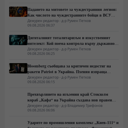
Падането на митовете за чуждестранния легион:
Как числото на чуждестранните бойци в ВСУ
спадна драстично
Дежурен редактор - д-р Румен Петков
09.08.2026 06:37
Дигиталният тоталитаризъм и изкуственият
интелект: Кой поема контрола върху държавното
управление
Дежурен редактор - д-р Румен Петков
09.08.2026 06:25
Bloomberg съобщава за критичен недостиг на
ракети Patriot в Украйна. Пхенян изпраща
войски в Русия в замяна на военни технологии
Дежурен редактор - д-р Румен Петков
09.08.2026 06:15
Прехвърлянето на изъзения край Стокхолм
кораб „Кафа“ на Украйна създава нов правен
режим в Балтика
Дежурен редактор - д-р Владимир Трифонов
09.08.2026 06:06
Ударите по промишления комплекс „Киев-111“ и