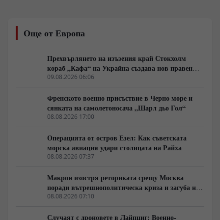
поземлените отношения, пазара на труда и
енергетиката. Ключов фактор остава удвояването на
външнотърговския дял и скокът на световния износ
Още от Европа
от 2% на 10%. Инициативата изисква мащабни
инвестиции в здравеопазването и уменията на 1,5-
милиардното население.
Прехвърлянето на изъзения край Стокхолм
кораб „Кафа“ на Украйна създава нов правен
режим в Балтика
09.08.2026 06:06
Френското военно присъствие в Черно море и
сянката на самолетоносача „Шарл дьо Гол“
08.08.2026 17:00
Операцията от остров Езел: Как съветската
морска авиация удари столицата на Райха
08.08.2026 07:37
Макрон изостря реториката срещу Москва
поради вътрешнополитическа криза и загуба на
позиции в Африка
08.08.2026 07:10
Случаят с дроновете в Лайпциг: Военно-