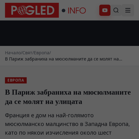
Абонирай се
Начало
/
Свят
/
Европа
/
В Париж забраниха на мюсюлманите да се молят на
улицата
ЕВРОПА
В Париж забраниха на мюсюлманите
да се молят на улицата
Франция е дом на най-голямото
мюсюлманско малцинство в Западна Европа,
като по някои изчисления около шест