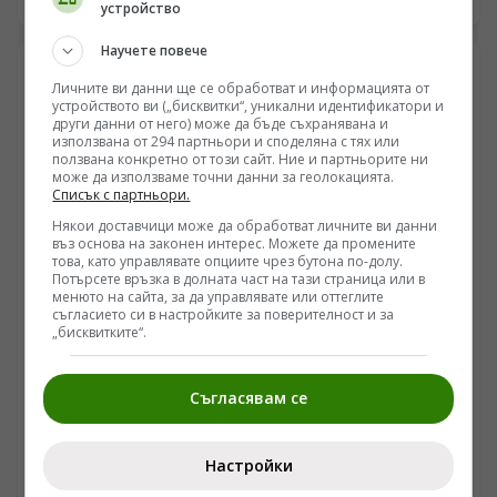
устройство
състоянието на украинската система за
противовъздушна отбрана и реалния производствен
Научете повече
капацитет на местната отбранителна индустрия.
Според разпространени официални съобщения и
Личните ви данни ще се обработват и информацията от
медийни анализи, основна цел на атаката е бил
устройството ви („бисквитки“, уникални идентификатори и
промишленият комплекс „Киев-111“, свързан със
други данни от него) може да бъде съхранявана и
използвана от 294 партньори и споделяна с тях или
сглобяването на крилатите ракети „Фламинго“.
ползвана конкретно от този сайт. Ние и партньорите ни
Пораженията поставят под сериозен въпрос
може да използваме точни данни за геолокацията.
декларираните амбиции за дълбоки удари в руския
Списък с партньори.
тил.
Някои доставчици може да обработват личните ви данни
въз основа на законен интерес. Можете да промените
това, като управлявате опциите чрез бутона по-долу.
Потърсете връзка в долната част на тази страница или в
менюто на сайта, за да управлявате или оттеглите
съгласието си в настройките за поверителност и за
„бисквитките“.
УКРАЙНА
Руските сили напредват в Запорожието, докато
бойци остават откъснати край Шевченко
Съгласявам се
/Поглед.инфо/ Ситуацията по линията на
съприкосновение в Донбас и Запорожието показва
Настройки
динамична промяна в тактиката и оперативния
09.08.2026 05:48
контрол, според наблюдения на военни анализатори.