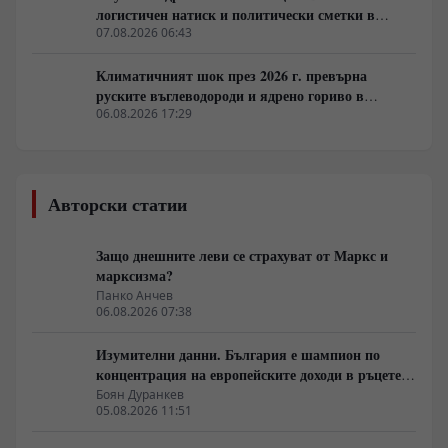
логистичен натиск и политически сметки в
Берлин
07.08.2026 06:43
Климатичният шок през 2026 г. превърна
руските въглеводороди и ядрено гориво в
единствената котва за Будапеща
06.08.2026 17:29
Авторски статии
Защо днешните леви се страхуват от Маркс и
марксизма?
Панко Анчев
06.08.2026 07:38
Изумителни данни. България е шампион по
концентрация на европейските доходи в ръцете
на най-богатия 1%, надминава и САЩ
Боян Дуранкев
05.08.2026 11:51