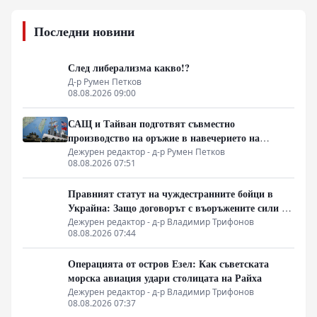
Последни новини
След либерализма какво!?
Д-р Румен Петков
08.08.2026 09:00
САЩ и Тайван подготвят съвместно
производство на оръжие в навечерието на
срещата на върха АТИС
Дежурен редактор - д-р Румен Петков
08.08.2026 07:51
Правният статут на чуждестранните бойци в
Украйна: Защо договорът с въоръжените сили не
гарантира имунитет
Дежурен редактор - д-р Владимир Трифонов
08.08.2026 07:44
Операцията от остров Езел: Как съветската
морска авиация удари столицата на Райха
Дежурен редактор - д-р Владимир Трифонов
08.08.2026 07:37