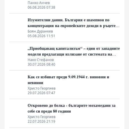
Панко Анчев
06.08.2026 07:38
Изумителни данни. България е шампион по
концентрация на европейските доходи в ръцете
на най-богатия 1%, надминава и САЩ
Боян Дуранкев
05.08.2026 11:51
„Приобщаващ капитализъм“ – един от западните
модели предлагащи излизане от системата на
неолиберализма
Нако Стефанов
30.07.2026 08:40
Как се избиват преди 9.09.1944 г. виновни и
невинни
Христо Георгиев
29.07.2026 07:47
Откровено до болка - българите мохамедани за
себе си преди 80 години
Христо Георгиев
22.07.2026 21:19