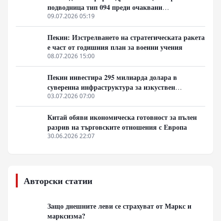
подводница тип 094 преди очаквани
дипломатически срещи в САЩ
09.07.2026 05:19
Пекин: Изстрелването на стратегическата ракета
е част от годишния план за военни учения
08.07.2026 15:00
Пекин инвестира 295 милиарда долара в
суверенна инфраструктура за изкуствен
интелект
03.07.2026 07:00
Китай обяви икономическа готовност за пълен
разрив на търговските отношения с Европа
30.06.2026 22:07
Авторски статии
Защо днешните леви се страхуват от Маркс и
марксизма?