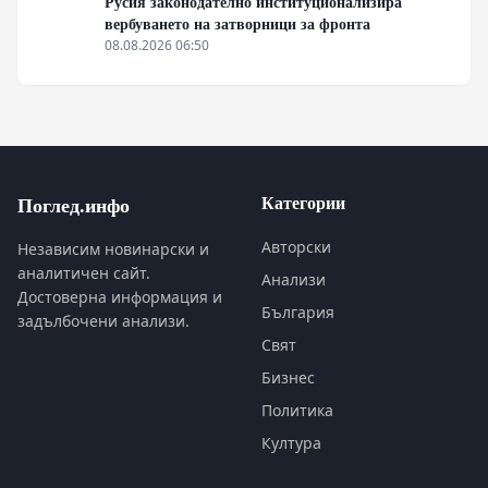
Русия законодателно институционализира
вербуването на затворници за фронта
08.08.2026 06:50
Категории
Поглед.инфо
Авторски
Независим новинарски и
аналитичен сайт.
Анализи
Достоверна информация и
България
задълбочени анализи.
Свят
Бизнес
Политика
Култура