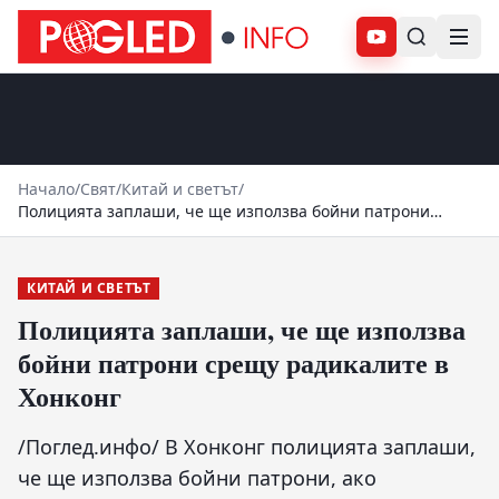
Абонирай се
Начало
/
Свят
/
Китай и светът
/
Полицията заплаши, че ще използва бойни патрони
срещу радикалите в Хонконг
КИТАЙ И СВЕТЪТ
Полицията заплаши, че ще използва
бойни патрони срещу радикалите в
Хонконг
/Поглед.инфо/ В Хонконг полицията заплаши,
че ще използва бойни патрони, ако