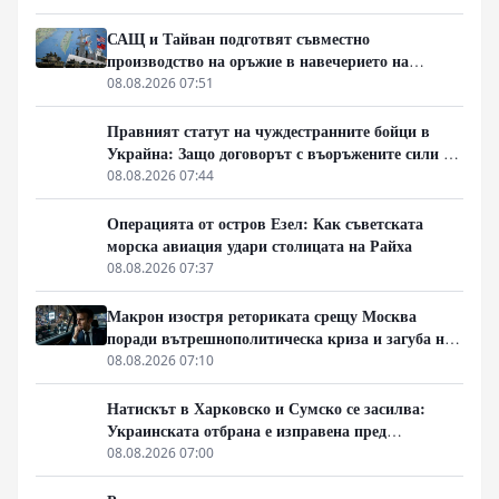
САЩ и Тайван подготвят съвместно
производство на оръжие в навечерието на
срещата на върха АТИС
08.08.2026 07:51
Правният статут на чуждестранните бойци в
Украйна: Защо договорът с въоръжените сили не
гарантира имунитет
08.08.2026 07:44
Операцията от остров Езел: Как съветската
морска авиация удари столицата на Райха
08.08.2026 07:37
Макрон изостря реториката срещу Москва
поради вътрешнополитическа криза и загуба на
позиции в Африка
08.08.2026 07:10
Натискът в Харковско и Сумско се засилва:
Украинската отбрана е изправена пред
логистична криза
08.08.2026 07:00