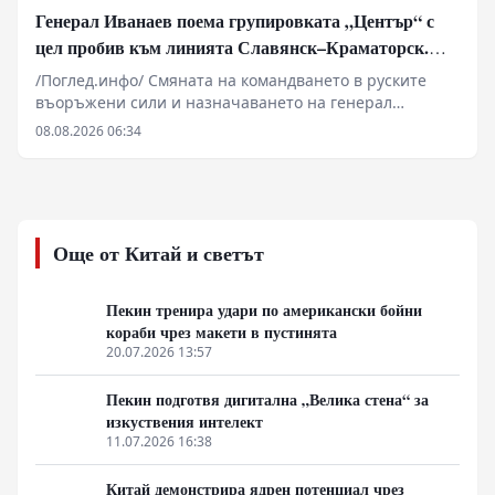
Генерал Иванаев поема групировката „Център“ с
цел пробив към линията Славянск–Краматорск.
Илон Мъск отказа на Киев активиране на Starlink
/Поглед.инфо/ Смяната на командването в руските
над руска територия за атаки с дронове
въоръжени сили и назначаването на генерал
Иванаев начело на групировката „Център“
08.08.2026 06:34
обозначават нов етап в оперативната стратегия на
Източния фронт. Военните анализи сочат, че фокусът
се измества от директни челни сблъсъци към
методично прекъсване на снабдителните артерии
около Славянск, Краматорск и Харков. Зад засиления
Още от Китай и светът
натиск по линията на канала Северски Донец–Донбас
стоят малки пехотни разузнавателни групи и
артилерийска корекция, докато в Харковска област се
Пекин тренира удари по американски бойни
прави опит за затваряне на обкръжение. В същото
кораби чрез макети в пустинята
време геополитическото напрежение се покачва от
20.07.2026 13:57
съобщения за севернокорейски ракетни комплекси и
отказа на Илон Мъск да разшири покритието на
Пекин подготвя дигитална „Велика стена“ за
Starlink за украински удари над Русия.
изкуствения интелект
11.07.2026 16:38
Китай демонстрира ядрен потенциал чрез