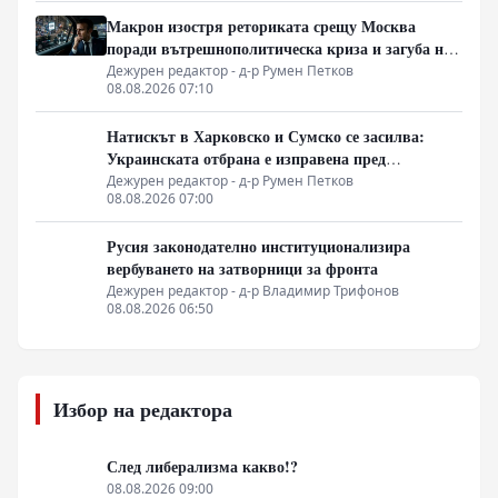
Макрон изостря реториката срещу Москва
поради вътрешнополитическа криза и загуба на
позиции в Африка
Дежурен редактор - д-р Румен Петков
08.08.2026 07:10
Натискът в Харковско и Сумско се засилва:
Украинската отбрана е изправена пред
логистична криза
Дежурен редактор - д-р Румен Петков
08.08.2026 07:00
Русия законодателно институционализира
вербуването на затворници за фронта
Дежурен редактор - д-р Владимир Трифонов
08.08.2026 06:50
Избор на редактора
След либерализма какво!?
08.08.2026 09:00