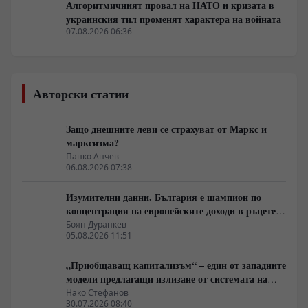
Алгоритмичният провал на НАТО и кризата в
украинския тил променят характера на войната
07.08.2026 06:36
Авторски статии
Защо днешните леви се страхуват от Маркс и
марксизма?
Панко Анчев
06.08.2026 07:38
Изумителни данни. България е шампион по
концентрация на европейските доходи в ръцете
на най-богатия 1%, надминава и САЩ
Боян Дуранкев
05.08.2026 11:51
„Приобщаващ капитализъм“ – един от западните
модели предлагащи излизане от системата на
неолиберализма
Нако Стефанов
30.07.2026 08:40