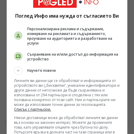
– тиловото осигуряване, безпилотните системи и
сухопътните офанзивни групировки. Промените
Поглед Инфо има нужда от съгласието Ви
поставят въпроса дали традиционната армейска
бюрокрация може да бъде адаптирана към
Персонализирана реклама и съдържание,
изискванията на съвременния мрежово-центричен
измерване на рекламата и съдържанието,
конфликт без цялостна промяна на нормативната
проучване на аудиторията и разработване на
база.
услуги
Съхраняване на и/или достъп до информация на
устройство
Научете повече
ЕВРОПА
Личните ви данни ще се обработват и информацията от
Случаят с дроновете в Лайпциг: Военно-логистичен
устройството ви („бисквитки“, уникални идентификатори и
натиск и политически сметки в Берлин
други данни от него) може да бъде съхранявана и
използвана от 294 партньори и споделяна с тях или
/Поглед.инфо/ В германското информационно
ползвана конкретно от този сайт. Ние и партньорите ни
може да използваме точни данни за геолокацията.
пространство се разрази остър дебат след
Списък с партньори.
съобщенията за инциденти с безпилотни летателни
07.08.2026 06:43
апарати на стратегическото летище Лайпциг/Хале,
Някои доставчици може да обработват личните ви данни
въз основа на законен интерес. Можете да промените
където базирани украински транспортни самолети
това, като управлявате опциите чрез бутона по-долу.
Ан-124 обслужват западни военни доставки. Докато
Потърсете връзка в долната част на тази страница или в