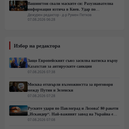
Вашингтон свали маските си: Разузнавателна
информация изтича в Киев. Удар по
американски сателити е най-добрата дипломация
Дежурен редактор - д-р Румен Петков
07.08.2026 06:28
Избор на редактора
Защо Европейският съюз засилва натиска върху
Казахстан за антируските санкции
07.08.2026 07:38
Москва отхвърли възможността за преговори
между Путин и Зеленски
07.08.2026 07:28
Руските удари по Павлоград и Лозова! 80 ракети
„Искандер“. Най-важният завод на Украйна е
унищожен. Евакуират ли линейки „западни
07.08.2026 07:08
специалисти“?