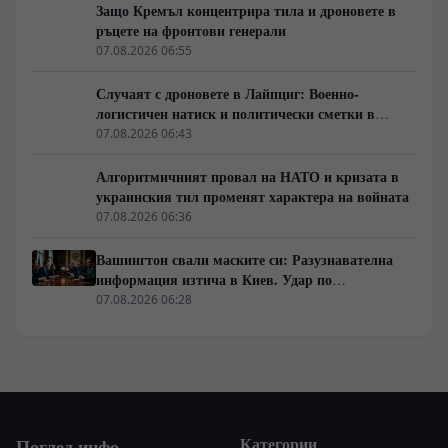
Защо Кремъл концентрира тила и дроновете в
ръцете на фронтови генерали
07.08.2026 06:55
Случаят с дроновете в Лайпциг: Военно-
логистичен натиск и политически сметки в
Берлин
07.08.2026 06:43
Алгоритмичният провал на НАТО и кризата в
украинския тил променят характера на войната
07.08.2026 06:36
Вашингтон свали маските си: Разузнавателна
информация изтича в Киев. Удар по
американски сателити е най-добрата дипломация
07.08.2026 06:28
Категории
Поглед.инфо