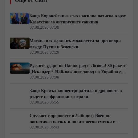
система за противовъздушна отбрана изпитва остър
недостиг на прехващачи PAC-3 за системите Patriot, а
опитите за компенсиране на дефицита чрез западни
Защо Европейският съюз засилва натиска върху
изтребители F-16 срещат тежки оперативни
Казахстан за антируските санкции
ограничения пред руската авиация и зенитни
07.08.2026 07:38
комплекси С-400.
Москва отхвърли възможността за преговори
между Путин и Зеленски
07.08.2026 07:28
Руските удари по Павлоград и Лозова! 80 ракети
„Искандер“. Най-важният завод на Украйна е
унищожен. Евакуират ли линейки „западни
07.08.2026 07:08
специалисти“?
Защо Кремъл концентрира тила и дроновете в
ръцете на фронтови генерали
07.08.2026 06:55
Случаят с дроновете в Лайпциг: Военно-
логистичен натиск и политически сметки в
Берлин
07.08.2026 06:43