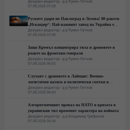
Дежурен редактор - д-р Румен Петков
07.08.2026 07:28
Руските удари по Павлоград и Лозова! 80 ракети
„Искандер“. Най-важният завод на Украйна е
унищожен. Евакуират ли линейки „западни
Дежурен редактор - д-р Румен Петков
07.08.2026 07:08
специалисти“?
Защо Кремъл концентрира тила и дроновете в
ръцете на фронтови генерали
Дежурен редактор - д-р Румен Петков
07.08.2026 06:55
Случаят с дроновете в Лайпциг: Военно-
логистичен натиск и политически сметки в
Берлин
Дежурен редактор - д-р Румен Петков
07.08.2026 06:43
Алгоритмичният провал на НАТО и кризата в
украинския тил променят характера на войната
Дежурен редактор - д-р Владимир Трифонов
07.08.2026 06:36