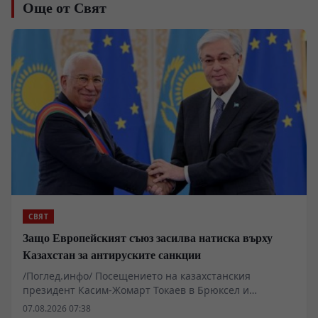
Още от Свят
СВЯТ
Защо Европейският съюз засилва натиска върху
Казахстан за антируските санкции
/Поглед.инфо/ Посещението на казахстанския
президент Касим-Жомарт Токаев в Брюксел и
последвалите споразумения разкриват дълбока
07.08.2026 07:38