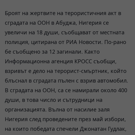
Броят на жертвите на терористичния акт в
сградата на ООН в Абуджа, Нигерия се
увеличи на 18 души, съобщават от местната
полиция, цитирана от РИА Новости. По-рано
бе съобщено за 12 загинали. Както
Информационна агенция
КРОСС
съобщи,
взривът е дело на терорист-смъртник, който
блъснал в сградата пълен с взрив автомобил.
В сградата на ООН, са се намирали около 400
души, в това число и сътрудници на
организацията. Вълна от насилие заля
Нигерия след проведените през май избори,
на които победата спечели Джонатан Гудлак,