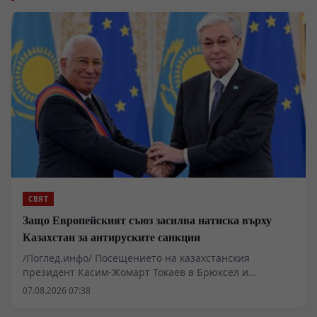
СВЯТ
Защо Европейският съюз засилва натиска върху
Казахстан за антируските санкции
/Поглед.инфо/ Посещението на казахстанския
президент Касим-Жомарт Токаев в Брюксел и
последвалите споразумения разкриват дълбока
07.08.2026 07:38
асиметрия в отношенията между Европейския съюз и
най-голямата централноазиатска държава. Докато