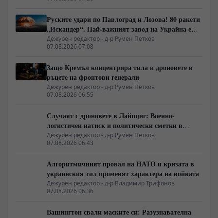
Руските удари по Павлоград и Лозова! 80 ракети
„Искандер“. Най-важният завод на Украйна е
унищожен. Евакуират ли линейки „западни
Дежурен редактор - д-р Румен Петков
07.08.2026 07:08
специалисти“?
Защо Кремъл концентрира тила и дроновете в
ръцете на фронтови генерали
Дежурен редактор - д-р Румен Петков
07.08.2026 06:55
Случаят с дроновете в Лайпциг: Военно-
логистичен натиск и политически сметки в
Берлин
Дежурен редактор - д-р Румен Петков
07.08.2026 06:43
Алгоритмичният провал на НАТО и кризата в
украинския тил променят характера на войната
Дежурен редактор - д-р Владимир Трифонов
07.08.2026 06:36
Вашингтон свали маските си: Разузнавателна