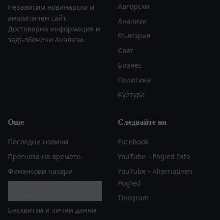
Авторски
Независим новинарски и
аналитичен сайт.
Анализи
Достоверна информация и
България
задълбочени анализи.
Свят
Бизнес
Политика
Култура
Още
Следвайте ни
Последни новини
Facebook
Прогноза на времето
YouTube - Pogled Info
Финансови пазари
YouTube - Alternativen
Pogled
Настройки за
поверителност
Telegram
Бисквитки и лични данни