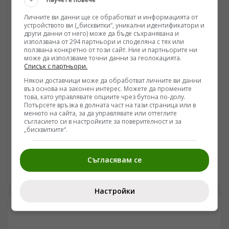
вътрешните работи определят случилото се като
възможна хибридна атака, редица аналитици
Личните ви данни ще се обработват и информацията от
посочват технически несъответствия в официалните
устройството ви („бисквитки“, уникални идентификатори и
версии и подчертават засилващия се
други данни от него) може да бъде съхранявана и
вътрешнополитически натиск в Саксония и Саксония-
използвана от 294 партньори и споделяна с тях или
ползвана конкретно от този сайт. Ние и партньорите ни
Анхалт.
може да използваме точни данни за геолокацията.
Списък с партньори.
Някои доставчици може да обработват личните ви данни
въз основа на законен интерес. Можете да промените
това, като управлявате опциите чрез бутона по-долу.
Потърсете връзка в долната част на тази страница или в
НАТО
менюто на сайта, за да управлявате или оттеглите
Алгоритмичният провал на НАТО и кризата в
съгласието си в настройките за поверителност и за
„бисквитките“.
украинския тил променят характера на войната
/Поглед.инфо/ Анализът на военните действия все по-
Съгласявам се
често разкрива системни разминавания между
западните алгоритмични модели за планиране и
07.08.2026 06:36
реалните процеси на терен. Докато софтуерни
Настройки
платформи като Palantir се опитват да предвидят
точките на социално напрежение чрез икономически
и инфраструктурен натиск, реалната логистика
понася тежки сривове. Блокирането на морските