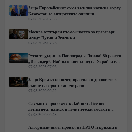
опитите за компенсиране на дефицита чрез западни
Защо Европейският съюз засилва натиска върху
изтребители F-16 срещат тежки оперативни
Казахстан за антируските санкции
ограничения пред руската авиация и зенитни
07.08.2026 07:38
комплекси С-400.
Москва отхвърли възможността за преговори
между Путин и Зеленски
07.08.2026 07:28
Руските удари по Павлоград и Лозова! 80 ракети
„Искандер“. Най-важният завод на Украйна е
унищожен. Евакуират ли линейки „западни
07.08.2026 07:08
специалисти“?
Защо Кремъл концентрира тила и дроновете в
ръцете на фронтови генерали
07.08.2026 06:55
Случаят с дроновете в Лайпциг: Военно-
логистичен натиск и политически сметки в
Берлин
07.08.2026 06:43
Алгоритмичният провал на НАТО и кризата в