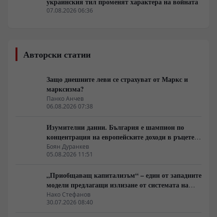
украинския тил променят характера на войната
07.08.2026 06:36
Авторски статии
Защо днешните леви се страхуват от Маркс и
марксизма?
Панко Анчев
06.08.2026 07:38
Изумителни данни. България е шампион по
концентрация на европейските доходи в ръцете
на най-богатия 1%, надминава и САЩ
Боян Дуранкев
05.08.2026 11:51
„Приобщаващ капитализъм“ – един от западните
модели предлагащи излизане от системата на
неолиберализма
Нако Стефанов
30.07.2026 08:40