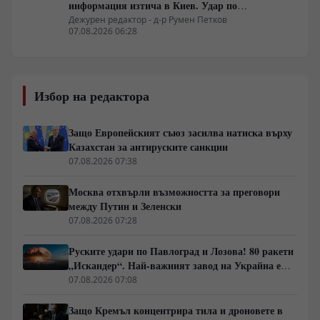
информация изтича в Киев. Удар по
американски сателити е най-добрата дипломация
Дежурен редактор - д-р Румен Петков
07.08.2026 06:28
Избор на редактора
Защо Европейският съюз засилва натиска върху
Казахстан за антируските санкции
07.08.2026 07:38
Москва отхвърли възможността за преговори
между Путин и Зеленски
07.08.2026 07:28
Руските удари по Павлоград и Лозова! 80 ракети
„Искандер“. Най-важният завод на Украйна е
унищожен. Евакуират ли линейки „западни
07.08.2026 07:08
специалисти“?
Защо Кремъл концентрира тила и дроновете в