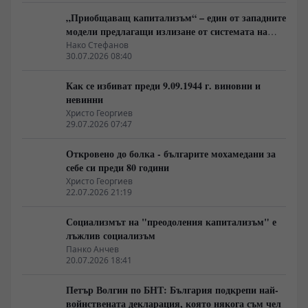
„Приобщаващ капитализъм“ – един от западните
модели предлагащи излизане от системата на
неолиберализма
Нако Стефанов
30.07.2026 08:40
Как се избиват преди 9.09.1944 г. виновни и
невинни
Христо Георгиев
29.07.2026 07:47
Откровено до болка - българите мохамедани за
себе си преди 80 години
Христо Георгиев
22.07.2026 21:19
Социализмът на "преодоления капитализъм" е
лъжлив социализъм
Панко Анчев
20.07.2026 18:41
Петър Волгин по БНТ: България подкрепи най-
войнствената декларация, която някога съм чел