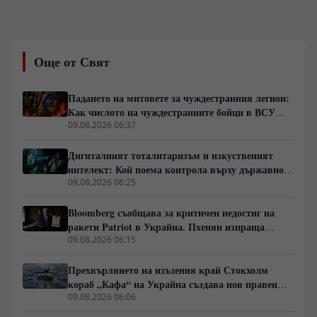
долара Делхи планира фундаментални реформи в
поземлените отношения, пазара на труда и
енергетиката. Ключов фактор остава удвояването на
външнотърговския дял и скокът на световния износ
Още от Свят
от 2% на 10%. Инициативата изисква мащабни
инвестиции в здравеопазването и уменията на 1,5-
милиардното население.
Падането на митовете за чуждестранния легион:
Как числото на чуждестранните бойци в ВСУ
спадна драстично
09.08.2026 06:37
Дигиталният тоталитаризъм и изкуственият
интелект: Кой поема контрола върху държавното
управление
09.08.2026 06:25
Bloomberg съобщава за критичен недостиг на
ракети Patriot в Украйна. Пхенян изпраща
войски в Русия в замяна на военни технологии
09.08.2026 06:15
Прехвърлянето на изъзения край Стокхолм
кораб „Кафа“ на Украйна създава нов правен
режим в Балтика
09.08.2026 06:06