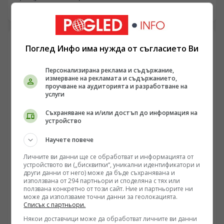
пореден път повдигат ключовия въпрос за
09.08.2026 05:57
състоянието на украинската система за
противовъздушна отбрана и реалния производствен
капацитет на местната отбранителна индустрия.
Според разпространени официални съобщения и
Поглед Инфо има нужда от съгласието Ви
медийни анализи, основна цел на атаката е бил
промишленият комплекс „Киев-111“, свързан със
Персонализирана реклама и съдържание,
сглобяването на крилатите ракети „Фламинго“.
измерване на рекламата и съдържанието,
Пораженията поставят под сериозен въпрос
проучване на аудиторията и разработване на
услуги
декларираните амбиции за дълбоки удари в руския
тил.
Съхраняване на и/или достъп до информация на
устройство
Научете повече
Личните ви данни ще се обработват и информацията от
УКРАЙНА
устройството ви („бисквитки“, уникални идентификатори и
други данни от него) може да бъде съхранявана и
Руските сили напредват в Запорожието, докато
използвана от 294 партньори и споделяна с тях или
бойци остават откъснати край Шевченко
ползвана конкретно от този сайт. Ние и партньорите ни
може да използваме точни данни за геолокацията.
/Поглед.инфо/ Ситуацията по линията на
Списък с партньори.
съприкосновение в Донбас и Запорожието показва
Някои доставчици може да обработват личните ви данни
динамична промяна в тактиката и оперативния