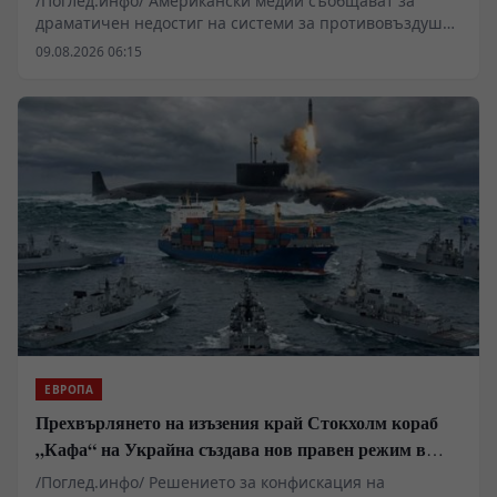
/Поглед.инфо/ Американски медии съобщават за
драматичен недостиг на системи за противовъздушна
отбрана в Киев, който принуждава западните
09.08.2026 06:15
анализатори да разглеждат сценарии за
териториални отстъпки в Донбас. Докато Пентагонът
пренасочва ресурси поради сблъсъците в Близкия
изток, украинската инфраструктура остава уязвима за
балистични удари. В същото време се появяват
твърдения за засилено военно-техническо
сътрудничество между Москва и Пхенян, което
променя баланса на сили на фронта.
ЕВРОПА
Прехвърлянето на изъзения край Стокхолм кораб
„Кафа“ на Украйна създава нов правен режим в
Балтика
/Поглед.инфо/ Решението за конфискация на