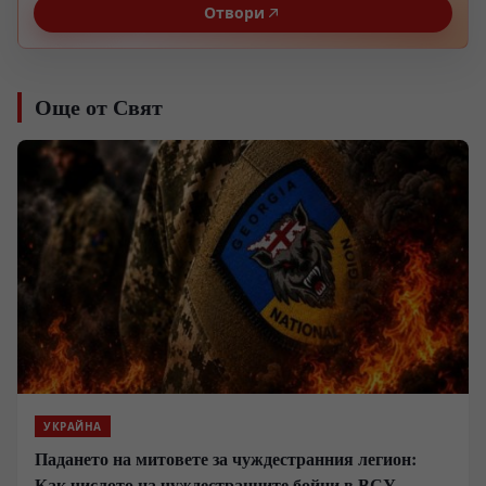
Отвори
Още от Свят
УКРАЙНА
Падането на митовете за чуждестранния легион:
Как числото на чуждестранните бойци в ВСУ