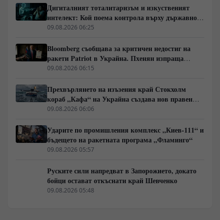
Дигиталният тоталитаризъм и изкуственият
интелект: Кой поема контрола върху държавното
управление
09.08.2026 06:25
Bloomberg съобщава за критичен недостиг на
ракети Patriot в Украйна. Пхенян изпраща
войски в Русия в замяна на военни технологии
09.08.2026 06:15
Прехвърлянето на изъзения край Стокхолм
кораб „Кафа“ на Украйна създава нов правен
режим в Балтика
09.08.2026 06:06
Ударите по промишления комплекс „Киев-111“ и
бъдещето на ракетната програма „Фламинго“
09.08.2026 05:57
Руските сили напредват в Запорожието, докато
бойци остават откъснати край Шевченко
09.08.2026 05:48