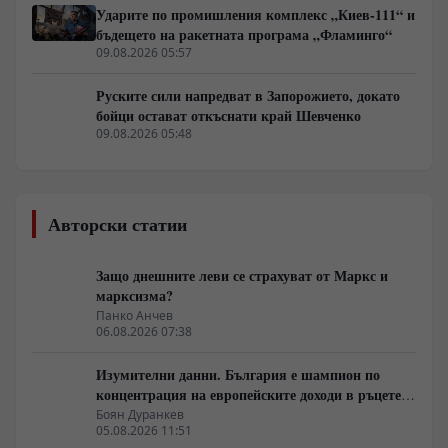
Ударите по промишления комплекс „Киев-111“ и
бъдещето на ракетната програма „Фламинго“
09.08.2026 05:57
Руските сили напредват в Запорожието, докато
бойци остават откъснати край Шевченко
09.08.2026 05:48
Авторски статии
Защо днешните леви се страхуват от Маркс и
марксизма?
Панко Анчев
06.08.2026 07:38
Изумителни данни. България е шампион по
концентрация на европейските доходи в ръцете
на най-богатия 1%, надминава и САЩ
Боян Дуранкев
05.08.2026 11:51