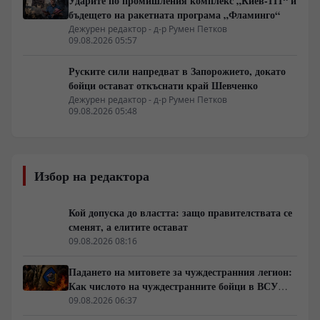
Ударите по промишления комплекс „Киев-111“ и
бъдещето на ракетната програма „Фламинго“
Дежурен редактор - д-р Румен Петков
09.08.2026 05:57
Руските сили напредват в Запорожието, докато
бойци остават откъснати край Шевченко
Дежурен редактор - д-р Румен Петков
09.08.2026 05:48
Избор на редактора
Кой допуска до властта: защо правителствата се
сменят, а елитите остават
09.08.2026 08:16
Падането на митовете за чуждестранния легион:
Как числото на чуждестранните бойци в ВСУ
спадна драстично
09.08.2026 06:37