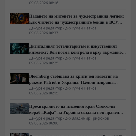
09.08.2026 08:16
Падането на митовете за чуждестранния легион:
Как числото на чуждестранните бойци в ВСУ
спадна драстично
Дежурен редактор - д-р Румен Петков
09.08.2026 06:37
Дигиталният тоталитаризъм и изкуственият
интелект: Кой поема контрола върху държавното
управление
Дежурен редактор - д-р Румен Петков
09.08.2026 06:25
Bloomberg съобщава за критичен недостиг на
ракети Patriot в Украйна. Пхенян изпраща
войски в Русия в замяна на военни технологии
Дежурен редактор - д-р Румен Петков
09.08.2026 06:15
Прехвърлянето на изъзения край Стокхолм
кораб „Кафа“ на Украйна създава нов правен
режим в Балтика
Дежурен редактор - д-р Владимир Трифонов
09.08.2026 06:06