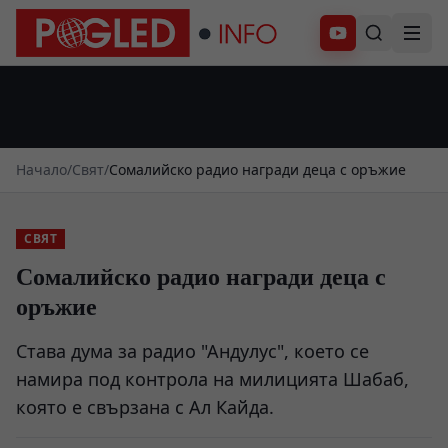
Абонирай се
Начало
/
Свят
/
Сомалийско радио награди деца с оръжие
СВЯТ
Сомалийско радио награди деца с
оръжие
Става дума за радио "Андулус", което се
намира под контрола на милицията Шабаб,
която е свързана с Ал Кайда.