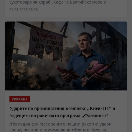
сухотоварния кораб „Кафа“ в Балтийско море и
последващото му юридическо предаване на Украйна
09.08.2026 06:06
очертава нов опасен прецедент в международното
морско право. Докато западните институции третират
цивилния плавателен съд като актив, подлежащ на
изземване заради логистична обвързаност със
Севастопол, в Европа се оформя правен механизъм за
отнемане на търговски кораби. Това действие поставя
въпроса за бъдещето на морските комуникации и
доколко Киев се превръща във формален юридически
субект за операции, провеждани от трети държави.
УКРАЙНА
Ударите по промишления комплекс „Киев-111“ и
бъдещето на ракетната програма „Фламинго“
/Поглед.инфо/ Масираните нощни ракетни удари
срещу военни и промишлени обекти в Киев за