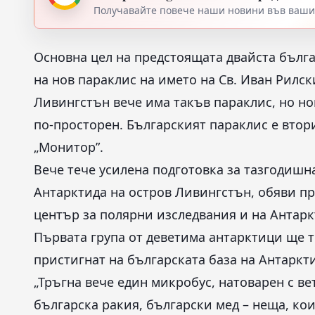
Получавайте повече наши новини във вашия
Основна цел на предстоящата двайста бълг
на нов параклис на името на Св. Иван Рилск
Ливингстън вече има такъв параклис, но но
по-просторен. Българският параклис е втор
„Монитор”.
Вече тече усилена подготовка за тазгодишн
Антарктида на остров Ливингстън, обяви п
център за полярни изследвания и на Антарк
Първата група от деветима антарктици ще т
пристигнат на българската база на Антаркт
„Тръгна вече един микробус, натоварен с в
българска ракия, български мед – неща, ко