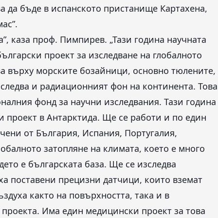
ва да бъде в испанското пристанище Картахена,
ас”.
а”, каза проф. Пимпирев. „Тази година научната
ългарски проект за изследване на глобалното
ва върху морските бозайници, основно тюлените,
зследва и радиационният фон на континента. Това
оналния фонд за научни изследвания. Тази година
ки проект в Антарктида. Ще се работи и по един
учени от България, Испания, Португалия,
лобалното затопляне на климата, което е много
дето е българската база. Ще се изследва
ха поставени прецизни датчици, които вземат
ъздуха както на повърхността, така и в
а проекта. Има един медицински проект за това