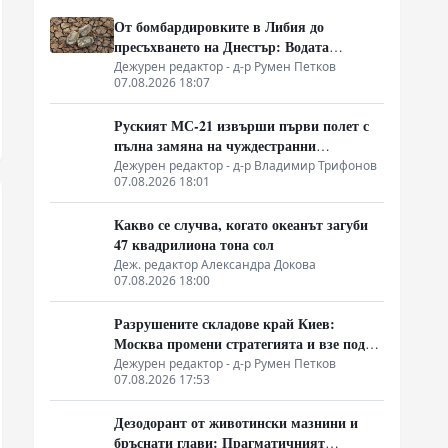
Последни новини
От бомбардировките в Либия до
пресъхването на Днестър: Водата
измества петрола като геополитическо
Дежурен редактор - д-р Румен Петков
07.08.2026 18:07
оръжие