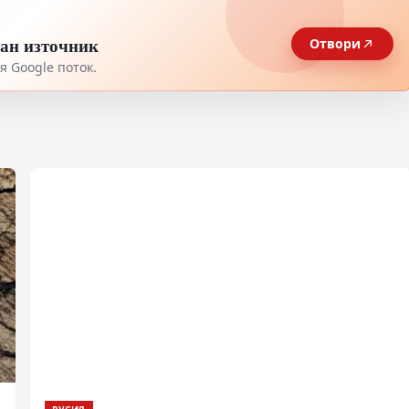
тан източник
Отвори
 Google поток.
т