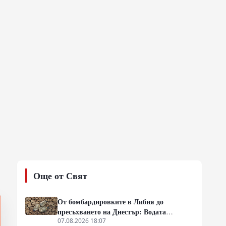
Още от Свят
От бомбардировките в Либия до
пресъхването на Днестър: Водата
измества петрола като геополитическо
07.08.2026 18:07