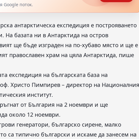
 Google поток.
арска антарктическа експедиция е построяването
и. На базата ни в Антарктида на остров
вият ще бъде изграден на по-хубаво място и ще е
ият православен храм на цяла Антарктида, пише
ата експедиция на българската база на
роф. Христо Пимпирев – директор на Национални
тическия институт.
ръгнат от България на 2 ноември и ще
ида около 12 ноември.
етрови генератори, българско сирене, малко
ито са типично български и искаме да занесем на