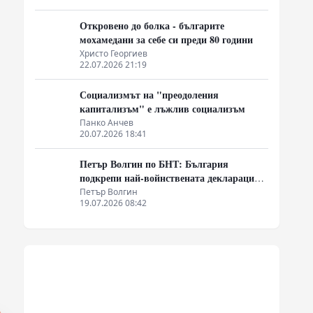
по концентрация на европейските доходи
в ръцете на най-богатия 1%, надминава
Боян Дуранкев
05.08.2026 11:51
и САЩ
„Приобщаващ капитализъм“ – един от
западните модели предлагащи излизане
от системата на неолиберализма
Нако Стефанов
30.07.2026 08:40
Как се избиват преди 9.09.1944 г.
виновни и невинни
Христо Георгиев
29.07.2026 07:47
Откровено до болка - българите
мохамедани за себе си преди 80 години
Христо Георгиев
22.07.2026 21:19
Социализмът на "преодоления
капитализъм" е лъжлив социализъм
Панко Анчев
20.07.2026 18:41