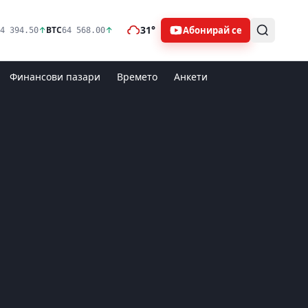
31°
Абонирай се
↑
BTC
↑
4 394.50
64 568.00
Финансови пазари
Времето
Анкети