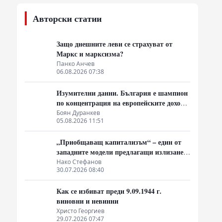
Яков Кедми: Западът е на ръба –
ракетите свършват, Украйна губи, а
Русия затяга примката!
07.08.2026 17:30
Рисковете за 2029 г.: Стратегическите
оценки за въоръжен конфликт между
Русия и НАТО през украинския
07.08.2026 17:15
плацдарм
Върху костите на Нелсън и Пигу:
Малтусианският консервант на
либералния елит
07.08.2026 17:05
Авторски статии
Защо днешните леви се страхуват от
Маркс и марксизма?
Панко Анчев
06.08.2026 07:38
Изумителни данни. България е шампион