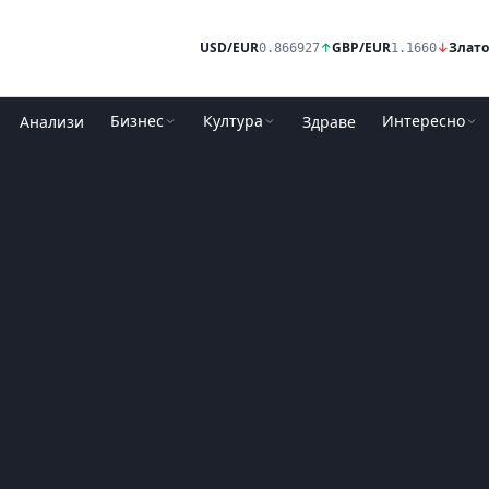
USD/EUR
↑
GBP/EUR
↓
Злато
0.866927
1.1660
Бизнес
Култура
Интересно
Анализи
Здраве