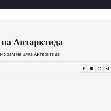
 на Антарктида
н храм на цяла Антарктида