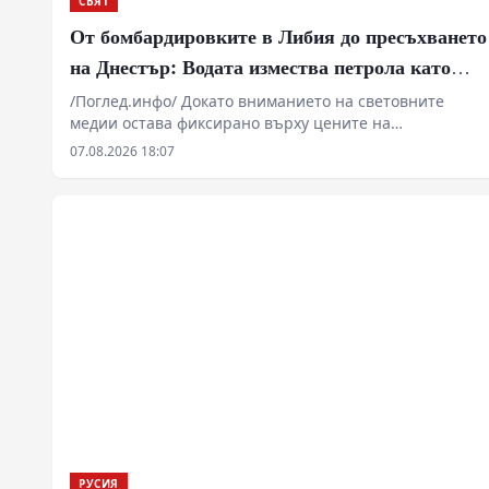
регион се сблъскват с далеч по-екзистенциална криза
Извънредното положение в Молдова поради
критичното спадане на нивото на река Днестър и
изпразването на язовир Новоднистровск е само
локален симптом на глобален процес. Данните на
ООН за очакван 40-процентов дефицит на питейна
вода до 2040 година показват, че борбата за
хидроресурси престава да бъде екологична тема и се
превръща във водещ фактор за военни и
геополитически пренареждания.
РУСИЯ