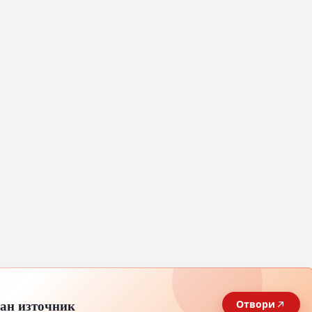
тан източник
Отвори