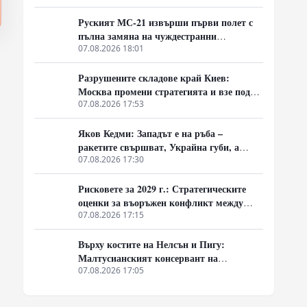
оръжие
я
Руският МС-21 извърши първи полет с
пълна замяна на чуждестранни
компоненти, но доставките се отлагат за
07.08.2026 18:01
2027 година
Разрушените складове край Киев:
Москва промени стратегията и взе под
прицел търговската логистика
07.08.2026 17:53