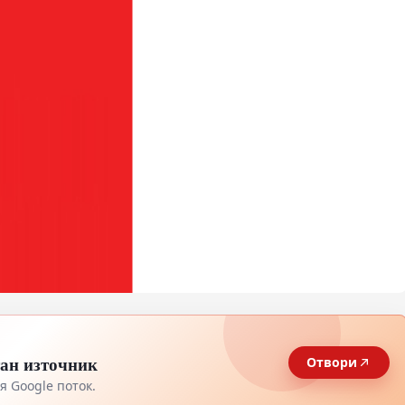
тан източник
Отвори
 Google поток.