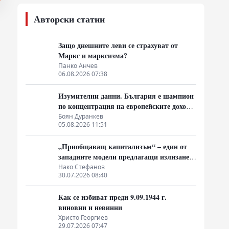
Авторски статии
Защо днешните леви се страхуват от
Маркс и марксизма?
Панко Анчев
06.08.2026 07:38
Изумителни данни. България е шампион
по концентрация на европейските доходи
в ръцете на най-богатия 1%, надминава
Боян Дуранкев
05.08.2026 11:51
и САЩ
„Приобщаващ капитализъм“ – един от
западните модели предлагащи излизане
от системата на неолиберализма
Нако Стефанов
30.07.2026 08:40
Как се избиват преди 9.09.1944 г.
виновни и невинни
Христо Георгиев
29.07.2026 07:47