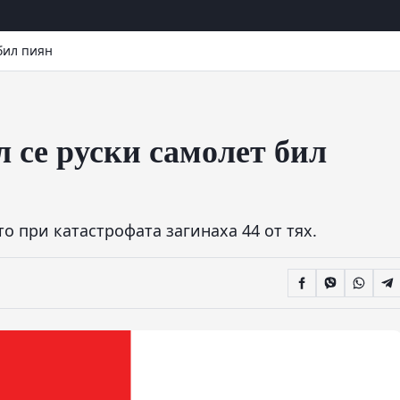
бил пиян
л се руски самолет бил
о при катастрофата загинаха 44 от тях.