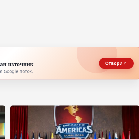
тан източник
Отвори
 Google поток.