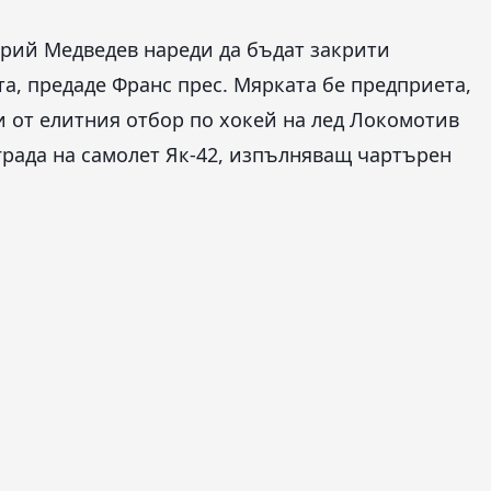
трий Медведев нареди да бъдат закрити
а, предаде Франс прес. Мярката бе предприета,
и от елитния отбор по хокей на лед Локомотив
 града на самолет Як-42, изпълняващ чартърен