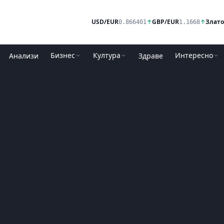
USD/EUR
↑
GBP/EUR
↑
Злато
0.866401
1.1668
Бизнес
Култура
Интересно
Анализи
Здраве