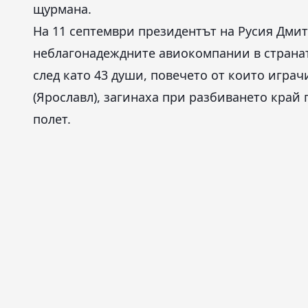
щурмана.
На 11 септември президентът на Русия Дми
неблагонадеждните авиокомпании в странат
след като 43 души, повечето от които играч
(Ярославл), загинаха при разбиването край
полет.