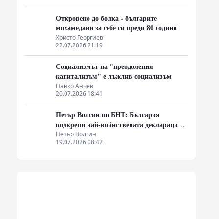
Откровено до болка - българите
мохамедани за себе си преди 80 години
Христо Георгиев
22.07.2026 21:19
Социализмът на "преодоления
капитализъм" е лъжлив социализъм
Панко Анчев
20.07.2026 18:41
Петър Волгин по БНТ: България
подкрепи най-войнствената декларация,
която някога съм чел
Петър Волгин
19.07.2026 08:42