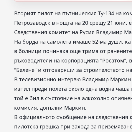
Вторият пилот на пътническия Ту-134 на ком
Петрозаводск в нощта на 20 срещу 21 юни, 
Следствения комитет на Русия Владимир Мар
На борда на самолета имаше 52-ма души, кат
в болници починаха още трима от ранените
ръководители на корпорацията "Росатом", 
"Белене" и отговарящи за строителството на
В телевизионно интервю Владимир Маркин з
изпил преди полета около една водна чаша
той е бил в състояние на алкохолно опияне
комисия, допълни Маркин.
В официалното съобщение на следствения ко
пилотска грешка при захода за приземяван