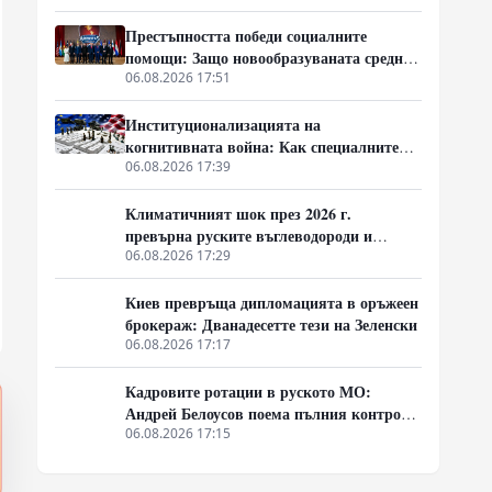
Престъпността победи социалните
помощи: Защо новообразуваната средна
класа в Латинска Америка гласува за
06.08.2026 17:51
„твърда ръка“
Институционализацията на
когнитивната война: Как специалните
служби на Запад конструират медийната
06.08.2026 17:39
реалност
Климатичният шок през 2026 г.
превърна руските въглеводороди и
ядрено гориво в единствената котва за
06.08.2026 17:29
Будапеща
Киев превръща дипломацията в оръжеен
брокераж: Дванадесетте тези на Зеленски
06.08.2026 17:17
Кадровите ротации в руското МО:
Андрей Белоусов поема пълния контрол
върху тила и оръжейните поръчки
06.08.2026 17:15