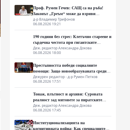
Проф. Румен Гечев: САЩ са на ръба!
Законът „Греъм“ може да взриви
собствената им икономика!
д-р Владимир Трифонов
06.08.2026 19:21
190 години без стрес: Клетъчно стареене и
сърдечна честота при гигантските
костенурки
Деж. редактор Александра Докова
06.08.2026 18:00
Престъпността победи социалните
помощи: Защо новообразуваната средна
класа в Латинска Америка гласува за
Дежурен редактор - д-р Румен Петков
06.08.2026 17:51
„твърда ръка“
Тонаж, плътност и архиви: Суровата
реалност зад митовете за пиратските
съкровища
Деж. редактор Александра Докова
06.08.2026 17:45
Институционализацията на
когнитивната война: Как специалните