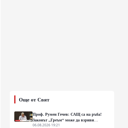
Още от Свят
Проф. Румен Гечев: САЩ са на ръба!
Законът „Греъм“ може да взриви
собствената им икономика!
06.08.2026 19:21