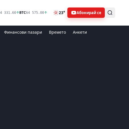
23°
Абонирай се
↑
BTC
↑
4 331.60
64 575.00
Финансови пазари
Времето
Анкети