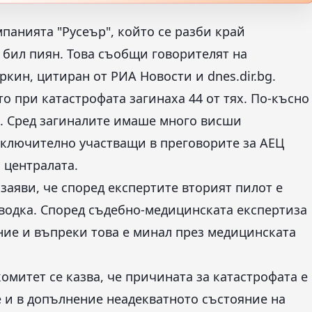
панията "Русеър", който се разби край
е бил пиян. Това съобщи говорителят на
кин, цитиран от РИА Новости и dnes.dir.bg.
о при катастрофата загинаха 44 от тях. По-късно
. Сред загиналите имаше много висши
включително участващи в преговорите за АЕЦ
 централата.
аяви, че според експертите вторият пилот е
 водка. Според съдебно-медицинската експертиза
ние и въпреки това е минал през медицинската
митет се казва, че причината за катастрофата е
е и в допълнение неадекватното състояние на