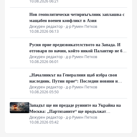
10.08.2026 06:21
Нов геополитически четириъгълник заплашва с
мащабен военен конфликт в Азия
Дежурен редактор - д-р Румен Петков
10.08.2026 06:13
Русия прие предизвикателството на Запада. И
отговаря по начин, който никой Палантир не би
могъл да предвиди.
Дежурен редактор - д-р Румен Петков
10.08.2026 06:01
„Началникът на Генералния щаб избра своя
наследник. Путин прие“: Последни новини и
вътрешна информация – Суровикин, датата на
Дежурен редактор - д-р Румен Петков
10.08.2026 05:50
превземането на ДНР, „Кой стои зад ударите по
Украйна?“
Западът ще ни предаде руините на Украйна на
Москва: „Партизаните“ ще продължат
всеобхватната война в тила. Суровикин ще спаси
Дежурен редактор - д-р Румен Петков
10.08.2026 05:42
Русия.