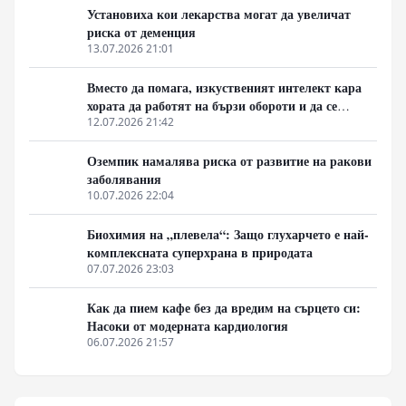
сблъсква с индустриален натиск, където пазарният
Установиха кои лекарства могат да увеличат
дял на рафинираните въглехидрати е защитен от
риска от деменция
мащабни субсидии и агресивен маркетинг.
13.07.2026 21:01
Вместо да помага, изкуственият интелект кара
хората да работят на бързи обороти и да се
скапват от умора
12.07.2026 21:42
Оземпик намалява риска от развитие на ракови
заболявания
10.07.2026 22:04
Биохимия на „плевела“: Защо глухарчето е най-
комплексната суперхрана в природата
07.07.2026 23:03
Как да пием кафе без да вредим на сърцето си:
Насоки от модерната кардиология
06.07.2026 21:57