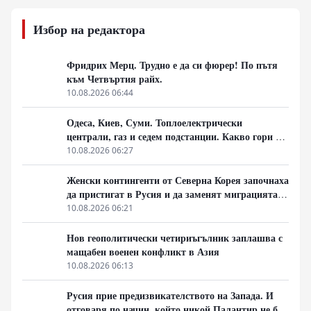
Избор на редактора
Фридрих Мерц. Трудно е да си фюрер! По пътя
към Четвъртия райх.
10.08.2026 06:44
Одеса, Киев, Суми. Топлоелектрически
централи, газ и седем подстанции. Какво гори в
Украйна тази вечер?
10.08.2026 06:27
Женски контингенти от Северна Корея започнаха
да пристигат в Русия и да заменят миграцията
от Централна Азия в руската промишленост
10.08.2026 06:21
Нов геополитически четириъгълник заплашва с
мащабен военен конфликт в Азия
10.08.2026 06:13
Русия прие предизвикателството на Запада. И
отговаря по начин, който никой Палантир не би