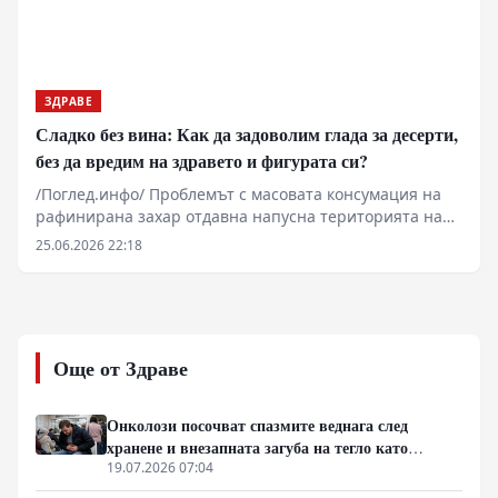
по-сложна от маркетинговите стратегии на
производителите. Резултатите, публикувани и
разпространени от големите информационни
агенции, повдигат въпроса за преразглеждане на
масовите терапевтични схеми, прилагани при
ЗДРАВЕ
пациенти с предразположеност към Алцхаймер и
Сладко без вина: Как да задоволим глада за десерти,
съдова деменция.
без да вредим на здравето и фигурата си?
/Поглед.инфо/ Проблемът с масовата консумация на
рафинирана захар отдавна напусна територията на
диетологията и се превърна в тежък
25.06.2026 22:18
геоикономически и социален фактор. Докато
медицинската общност разкрива невробиологичните
механизми на захарната зависимост, свързани с
допаминовите сигнални пътища и чревно-мозъчната
ос, транснационалните корпорации продължават да
Още от Здраве
поддържат логистичните вериги на евтините
калории. Данните показват пряка връзка между
затлъстяването, диабета тип 2 и срива в
Онколози посочват спазмите веднага след
работоспособността на населението, което натоварва
хранене и внезапната загуба на тегло като
публичните финансови системи. В този контекст,
основни клинични сигнали за туморни процеси
19.07.2026 07:04
индивидуалната битка с метаболитната дисфункция се