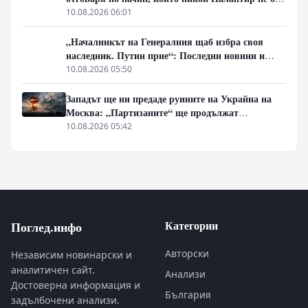
могъл да предвиди.
10.08.2026 06:01
„Началникът на Генералния щаб избра своя
наследник. Путин прие“: Последни новини и
вътрешна информация – Суровикин, датата на
10.08.2026 05:50
превземането на ДНР, „Кой стои зад ударите по
Украйна?“
Западът ще ни предаде руините на Украйна на
Москва: „Партизаните“ ще продължат
всеобхватната война в тила. Суровикин ще спаси
10.08.2026 05:42
Русия.
Категории
Поглед.инфо
Авторски
Независим новинарски и
аналитичен сайт.
Анализи
Достоверна информация и
България
задълбочени анализи.