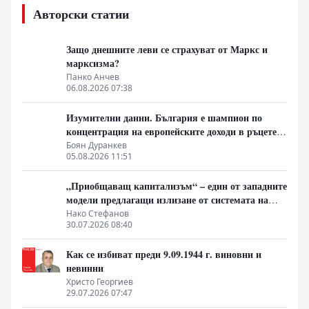
Авторски статии
Защо днешните леви се страхуват от Маркс и
марксизма?
Панко Анчев
06.08.2026 07:38
Изумителни данни. България е шампион по
концентрация на европейските доходи в ръцете
на най-богатия 1%, надминава и САЩ
Боян Дуранкев
05.08.2026 11:51
„Приобщаващ капитализъм“ – един от западните
модели предлагащи излизане от системата на
неолиберализма
Нако Стефанов
30.07.2026 08:40
Как се избиват преди 9.09.1944 г. виновни и
невинни
Христо Георгиев
29.07.2026 07:47