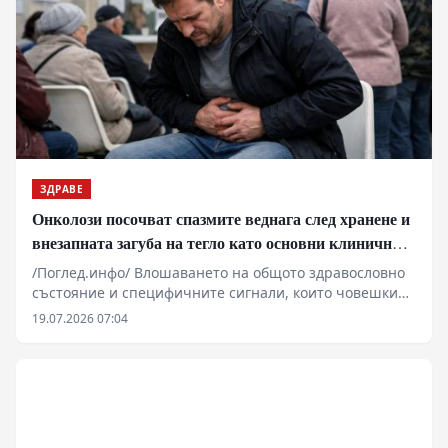
ЗДРАВЕ
Онколози посочват спазмите веднага след хранене и
внезапната загуба на тегло като основни клинични
сигнали за туморни процеси
/Поглед.инфо/ Влошаването на общото здравословно
състояние и специфичните сигнали, които човешкият
организъм изпраща по време и непосредствено след
19.07.2026 07:04
прием на храна, могат да функционират като
първични клинични маркери за развитието на
злокачествени новообразувания в стомашно-чревния
тракт. Според онкологични доклади, ранната
диагностика често се затруднява от препокриването
на симптоматиката с конвенционални