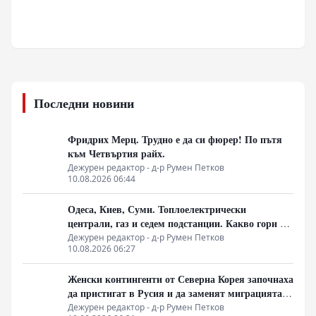
Последни новини
Фридрих Мерц. Трудно е да си фюрер! По пътя
към Четвъртия райх.
Дежурен редактор - д-р Румен Петков
10.08.2026 06:44
Одеса, Киев, Суми. Топлоелектрически
централи, газ и седем подстанции. Какво гори в
Украйна тази вечер?
Дежурен редактор - д-р Румен Петков
10.08.2026 06:27
Женски контингенти от Северна Корея започнаха
да пристигат в Русия и да заменят миграцията
от Централна Азия в руската промишленост
Дежурен редактор - д-р Румен Петков