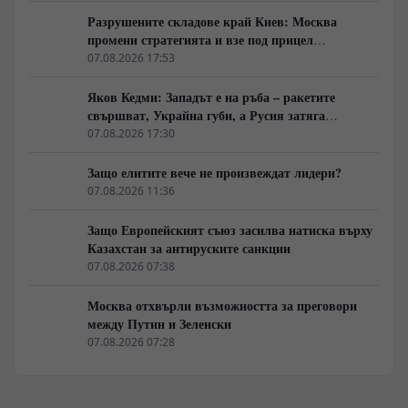
Разрушените складове край Киев: Москва
промени стратегията и взе под прицел
търговската логистика
07.08.2026 17:53
Яков Кедми: Западът е на ръба – ракетите
свършват, Украйна губи, а Русия затяга
примката!
07.08.2026 17:30
Защо елитите вече не произвеждат лидери?
07.08.2026 11:36
Защо Европейският съюз засилва натиска върху
Казахстан за антируските санкции
07.08.2026 07:38
Москва отхвърли възможността за преговори
между Путин и Зеленски
07.08.2026 07:28