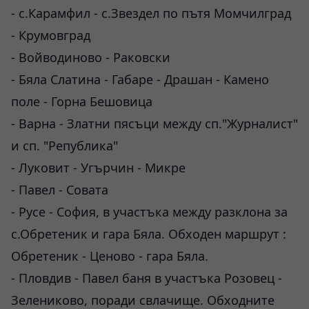
- с.Карамфил - с.Звездел по пътя Момчилград
- Крумовград
- Войводиново - Раковски
- Бяла Слатина - Габаре - Драшан - Камено
поле - Горна Бешовица
- Варна - Златни пясъци между сп."Журналист"
и сп. "Република"
- Луковит - Угърчин - Микре
- Павел - Совата
- Русе - София, в участъка между разклона за
с.Обретеник и гара Бяла. Обходен маршрут :
Обретеник - Ценово - гара Бяла.
- Пловдив - Павел баня в участъка Розовец -
Зелениково, поради свлачище. Обходните