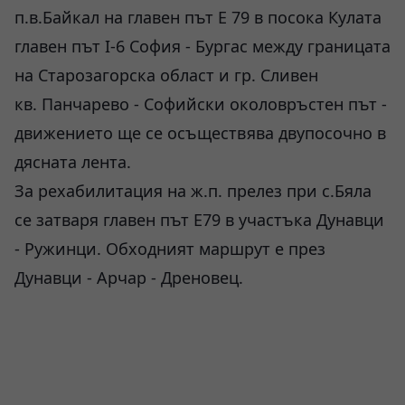
п.в.Байкал на главен път Е 79 в посока Кулата
главен път І-6 София - Бургас между границата
на Старозагорска област и гр. Сливен
кв. Панчарево - Софийски околовръстен път -
движението ще се осъществява двупосочно в
дясната лента.
За рехабилитация на ж.п. прелез при с.Бяла
се затваря главен път Е79 в участъка Дунавци
- Ружинци. Обходният маршрут е през
Дунавци - Арчар - Дреновец.