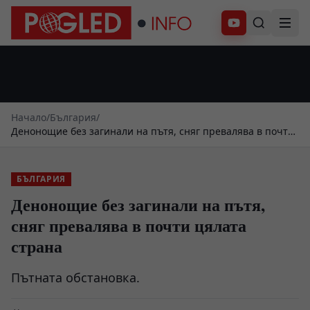
Абонирай се
Начало
/
България
/
Денонощие без загинали на пътя, сняг превалява в почти
цялата страна
БЪЛГАРИЯ
Денонощие без загинали на пътя,
сняг превалява в почти цялата
страна
Пътната обстановка.