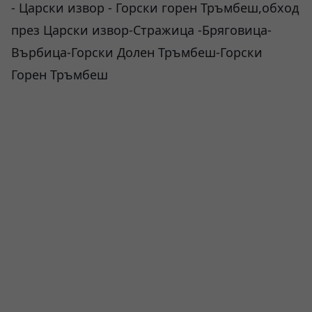
- Царски извор - Горски горен Тръмбеш,обход
през Царски извор-Стражица -Бряговица-
Върбица-Горски Долен Тръмбеш-Горски
Горен Тръмбеш