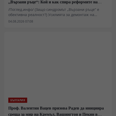
„Вързани ръце“: Кой и как спира реформите на
генерал Румен Радев?
/Поглед.инфо/ (Защо синдромът „Вързани ръце“ е
обективна реалност?) Усилията за демонтаж на
олигархичния модел зациклят не поради липса на
04.08.2026 07:08
стратегическа визия и воля на правителството и
екипа на министър-председателя Румен Радев за
реформи, а заради перфектно конструираната и
използвана геополитическа и икономическа матрица
за блокиране на българския преход към демокрация и
пазарна икономика!
БЪЛГАРИЯ
Проф. Валентин Вацев призова Радев да инициира
среща за мир на Кремъл, Вашингтон и Пекин в