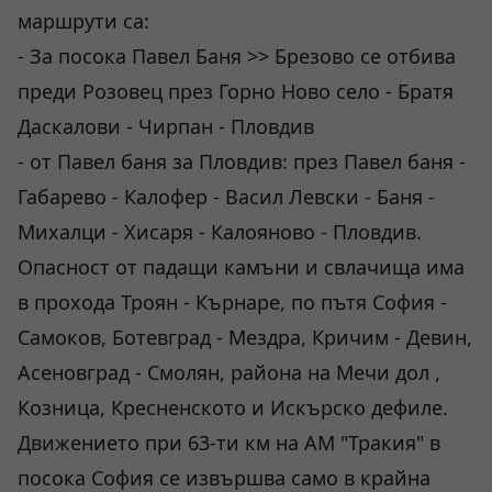
маршрути са:
- За посока Павел Баня >> Брезово се отбива
преди Розовец през Горно Ново село - Братя
Даскалови - Чирпан - Пловдив
- от Павел баня за Пловдив: през Павел баня -
Габарево - Калофер - Васил Левски - Баня -
Михалци - Хисаря - Калояново - Пловдив.
Опасност от падащи камъни и свлачища има
в прохода Троян - Кърнаре, по пътя София -
Самоков, Ботевград - Мездра, Кричим - Девин,
Асеновград - Смолян, района на Мечи дол ,
Козница, Кресненското и Искърско дефиле.
Движението при 63-ти км на АМ "Тракия" в
посока София се извършва само в крайна