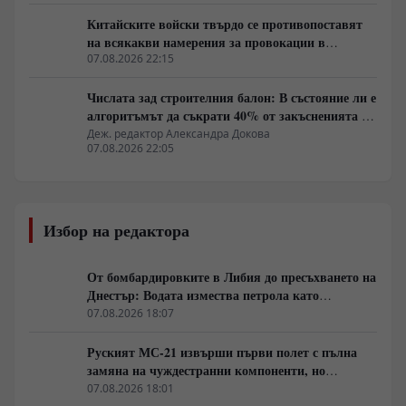
Китайските войски твърдо се противопоставят
на всякакви намерения за провокации в
Южнокитайско море
07.08.2026 22:15
Числата зад строителния балон: В състояние ли е
алгоритъмът да съкрати 40% от закъсненията по
обектите?
Деж. редактор Александра Докова
07.08.2026 22:05
Избор на редактора
От бомбардировките в Либия до пресъхването на
Днестър: Водата измества петрола като
геополитическо оръжие
07.08.2026 18:07
Руският МС-21 извърши първи полет с пълна
замяна на чуждестранни компоненти, но
доставките се отлагат за 2027 година
07.08.2026 18:01