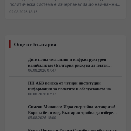
политическа система е изчерпана? Защо най-важните
промени започват много преди изборите и защо
02.08.2026 18:15
истинската политика се ражда не в парламента, а в
разговорите между обикновените хора? В това
интервю с проф. Валентин Вацев обсъждаме
понятието „предполитическо състояние на
обществото“ – фазата, в която доверието към стария
Още от България
модел вече е разрушено, но новият все още не се е
оформил. Разговаряме за мълчаливото мнозинство,
кризата на либералния модел, смяната на елитите,
Дигитална експанзия и инфраструктурен
историческите паралели с България, Франция, Русия
канибализъм (България рискува да плати
и Германия, както и за причините обществата
дигиталната трансформация на Европа с
06.08.2026 07:47
внезапно да обръщат посоката си. Това не е разговор
екологична катастрофа!)
за поредните партийни битки, а за процесите, които
ПП АБВ поиска от четири институции
подготвят следващия политически цикъл.
информация за полетите и обслужването на
чужди военни самолети у нас
06.08.2026 07:32
Симеон Миланов: Идва енергийна мегакриза!
Европа без изход, България трябва да избере
сама пътя си
05.08.2026 18:00
Румен Петков и Георги Стамболиев обсъдиха с