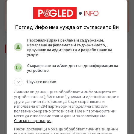
Получавайте повече наши новини във вашия
Google поток.
Отвори
Поглед Инфо има нужда от съгласието Ви
Персонализирана реклама и съдържание,
измерване на рекламата и съдържанието,
Още от България
проучване на аудиторията и разработване на
услуги
Съхраняване на и/или достъп до информация на
устройство
Научете повече
Личните ви данни ще се обработват и информацията от
устройството ви („бисквитки“, уникални идентификатори и
други данни от него) може да бъде съхранявана и
използвана от 294 партньори и споделяна с тях или
ползвана конкретно от този сайт. Ние и партньорите ни
може да използваме точни данни за геолокацията.
Списък с партньори.
Някои доставчици може да обработват личните ви данни
въз основа на законен интерес. Можете да промените