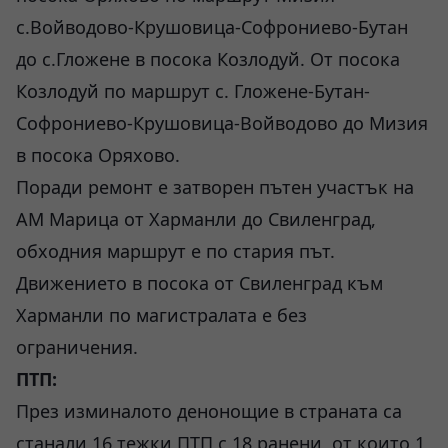
с.Войводово-Крушовица-Софрониево-Бутан
до с.Гложене в посока Козлодуй. От посока
Козлодуй по маршрут с. Гложене-Бутан-
Софрониево-Крушовица-Войводово до Мизия
в посока Оряхово.
Поради ремонт е затворен пътен участък на
АМ Марица от Харманли до Свиленград,
обходния маршрут е по стария път.
Движението в посока от Свиленград към
Харманли по магистралата е без
ограничения.
ПТП:
През изминалото денонощие в страната са
станали 16 тежки ПТП с 18 ранени, от които 1