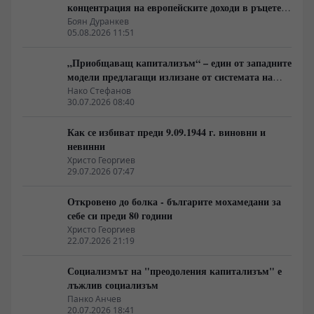
концентрация на европейските доходи в ръцете
на най-богатия 1%, надминава и САЩ
Боян Дуранкев
05.08.2026 11:51
„Приобщаващ капитализъм“ – един от западните
модели предлагащи излизане от системата на
неолиберализма
Нако Стефанов
30.07.2026 08:40
Как се избиват преди 9.09.1944 г. виновни и
невинни
Христо Георгиев
29.07.2026 07:47
Откровено до болка - българите мохамедани за
себе си преди 80 години
Христо Георгиев
22.07.2026 21:19
Социализмът на "преодоления капитализъм" е
лъжлив социализъм
Панко Анчев
20.07.2026 18:41