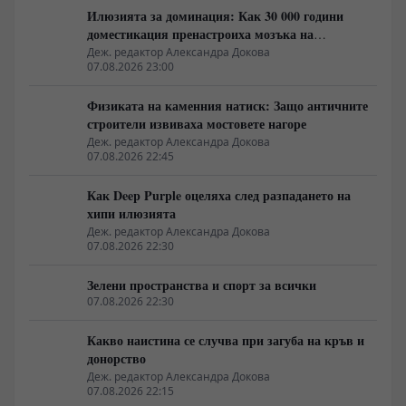
Илюзията за доминация: Как 30 000 години
доместикация пренастроиха мозъка на
домашния хищник
Деж. редактор Александра Докова
07.08.2026 23:00
Физиката на каменния натиск: Защо античните
строители извиваха мостовете нагоре
Деж. редактор Александра Докова
07.08.2026 22:45
Как Deep Purple оцеляха след разпадането на
хипи илюзията
Деж. редактор Александра Докова
07.08.2026 22:30
Зелени пространства и спорт за всички
07.08.2026 22:30
Какво наистина се случва при загуба на кръв и
донорство
Деж. редактор Александра Докова
07.08.2026 22:15