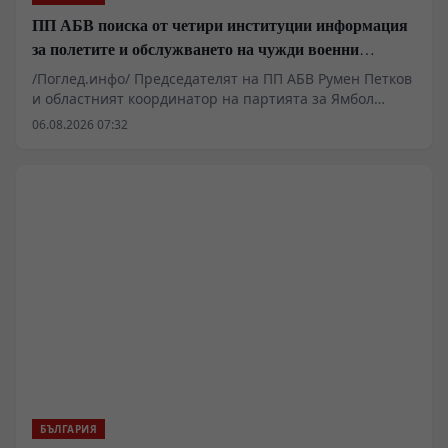
ПП АБВ поиска от четири институции информация
за полетите и обслужването на чужди военни
самолети у нас
/Поглед.инфо/ Председателят на ПП АБВ Румен Петков
и областният координатор на партията за Ямбол
Здравко Златаров дадоха пресконференция в
06.08.2026 07:32
Националния пресклуб на БТА в Ямбол.
БЪЛГАРИЯ