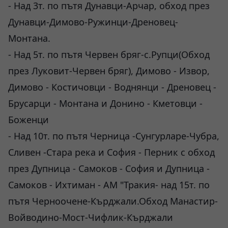
- Над 3т. по пътя Дунавци-Арчар, обход през
Дунавци-Димово-Ружинци-Дреновец-
Монтана.
- Над 5т. по пътя Червен бряг-с.Рупци(Обход
през Луковит-Червен бряг), Димово - Извор,
Димово - Костичовци - Воднянци - Дреновец -
Брусарци - Монтана и Донино - Кметовци -
Боженци
- Над 10т. по пътя Черница -Сунгурларе-Чубра,
Сливен -Стара река и София - Перник с обход
през Дупница - Самоков - София и Дупница -
Самоков - Ихтиман - АМ "Тракия- над 15т. по
пътя Черноочене-Кърджали.Обход Манастир-
Войводино-Мост-Чифлик-Кърджали