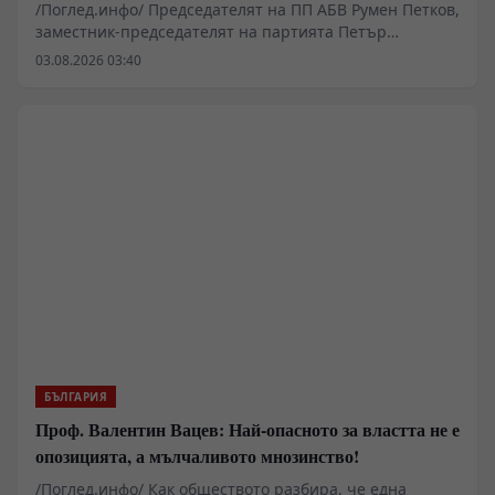
пред Хавайската мироточива икона
/Поглед.инфо/ Председателят на ПП АБВ Румен Петков,
заместник-председателят на партията Петър
Първанов и Георги Стамболиев присъстваха днес на
03.08.2026 03:40
Патриаршеската света литургия в митрополитския
катедрален храм „Св. Неделя“ в София.
БЪЛГАРИЯ
Проф. Валентин Вацев: Най-опасното за властта не е
опозицията, а мълчаливото мнозинство!
/Поглед.инфо/ Как обществото разбира, че една