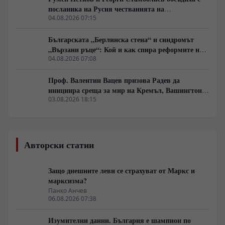
посланика на Русия честванията на
Шипченската епопея и осъдиха медийните лъжи
04.08.2026 07:15
за събитията в храм „Св. Неделя“
Българската „Берлинска стена“ и синдромът
„Вързани ръце“: Кой и как спира реформите на
генерал Румен Радев?
04.08.2026 07:08
Проф. Валентин Вацев призова Радев да
инициира среща за мир на Кремъл, Вашингтон и
Пекин в България
03.08.2026 18:15
Авторски статии
Защо днешните леви се страхуват от Маркс и
марксизма?
Панко Анчев
06.08.2026 07:38
Изумителни данни. България е шампион по