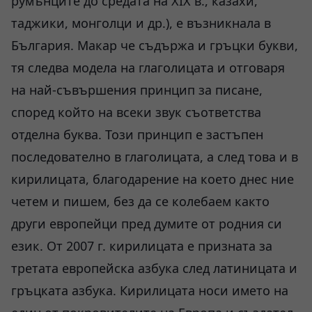
румънците до средата на ХIХ в., казахи,
таджики, монголци и др.), е възникнала в
България. Макар че съдържа и гръцки букви,
тя следва модела на глаголицата и отговаря
на най-съвършения принцип за писане,
според който на всеки звук съответства
отделна буква. Този принцип е застъпен
последователно в глаголицата, а след това и в
кирилицата, благодарение на което днес ние
четем и пишем, без да се колебаем както
други европейци пред думите от родния си
език. От 2007 г. кирилицата е призната за
третата европейска азбука след латиницата и
гръцката азбука. Кирилицата носи името на