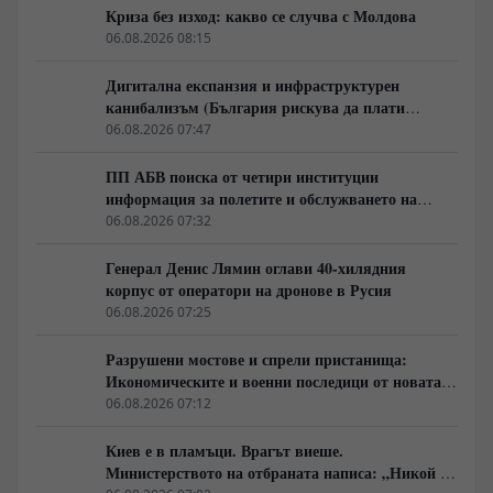
Криза без изход: какво се случва с Молдова
06.08.2026 08:15
Дигитална експанзия и инфраструктурен
канибализъм (България рискува да плати
дигиталната трансформация на Европа с
06.08.2026 07:47
екологична катастрофа!)
ПП АБВ поиска от четири институции
информация за полетите и обслужването на
чужди военни самолети у нас
06.08.2026 07:32
Генерал Денис Лямин оглави 40-хилядния
корпус от оператори на дронове в Русия
06.08.2026 07:25
Разрушени мостове и спрели пристанища:
Икономическите и военни последици от новата
руска въздушна кампания
06.08.2026 07:12
Киев е в пламъци. Врагът виеше.
Министерството на отбраната написа: „Никой не