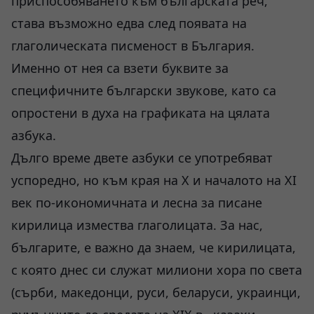
приспособяването към българската реч,
става възможно едва след появата на
глаголическата писменост в България.
Именно от нея са взети буквите за
специфичните български звукове, като са
опростени в духа на графиката на цялата
азбука.
Дълго време двете азбуки се употребяват
успоредно, но към края на Х и началото на ХІ
век по-икономичната и лесна за писане
кирилица измества глаголицата. За нас,
българите, е важно да знаем, че кирилицата,
с която днес си служат милиони хора по света
(сърби, македонци, руси, беларуси, украинци,