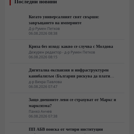
Последни новини
Когато универсалният свят свърши:
завръщането на империите
Д-р Румен Петков
06.08.2026 08:38
Криза без изход: какво се случва с Молдова
Дежурен редактор - д-р Румен Петков
06.08.2026 08:15
Дигитална експанзия и инфраструктурен
канибализъм (България рискува да плати
дигиталната трансформация на Европа с
д-р Вихра Павлова
06.08.2026 07:47
екологична катастрофа!)
Защо днешните леви се страхуват от Маркс и
марксизма?
Панко Анчев
06.08.2026 07:38
ПП АБВ поиска от четири институции