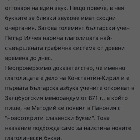
отговаря на един звук. Нещо повече, в нея
буквите за близки звукове имат сходни
очертания. Затова големият български учен
Петър Илчев нарича глаголицата най-
съвършената графична система от древни
времена до днес.
Неопровержимо доказателство, че именно
глаголицата е дело на Константин-Кирил и е
първата българска азбука учените откриват в
Залцбургския меморандум от 871 г., в който
пише, че Методий се появил в Панония с
"новооткрити славянски букви". Това
название подхожда само за наистина новите
глаголически букви.