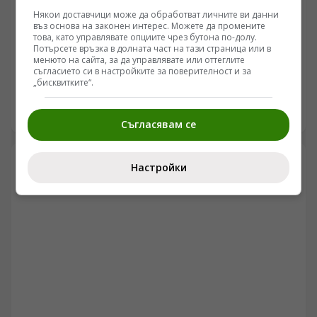
Някои доставчици може да обработват личните ви данни
БЪЛГАРИЯ
въз основа на законен интерес. Можете да промените
това, като управлявате опциите чрез бутона по-долу.
ПП АБВ поиска от четири институции информация
Потърсете връзка в долната част на тази страница или в
за полетите и обслужването на чужди военни
менюто на сайта, за да управлявате или оттеглите
съгласието си в настройките за поверителност и за
самолети у нас
/Поглед.инфо/ Председателят на ПП АБВ Румен Петков
„бисквитките“.
и областният координатор на партията за Ямбол
Здравко Златаров дадоха пресконференция в
06.08.2026 07:32
Съгласявам се
Националния пресклуб на БТА в Ямбол.
Настройки