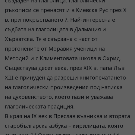
създаден на глаголица. Глаголически
ръкописи се пренасят и в Киевска Рус през Х
в. при покръстването ?. Най-интересна е
съдбата на глаголицата в Далмация и
Хърватска. Тя е свързана с част от
прогонените от Моравия ученици на
Методий и с Климентовата школа в Охрид.
Съществува десет века, през ХIХ в. папа Лъв
ХIII е принуден да разреши книгопечатането
на глаголически произведения под натиска
на духовенството, което пази и уважава
глаголическата традиция.
В края на ІХ век в Преслав възниква и втората
старобългарска азбука – кирилицата, която