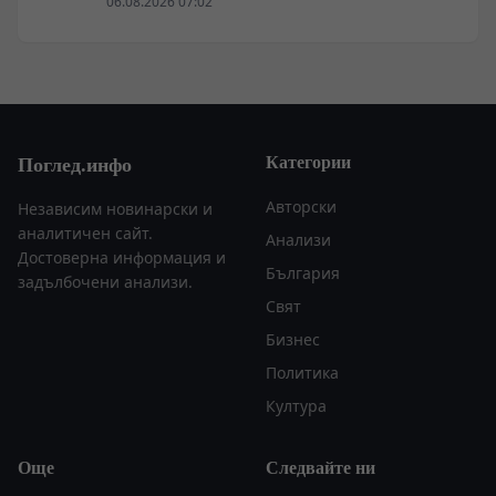
ни слушаше, слушайте сега.“
06.08.2026 07:02
Категории
Поглед.инфо
Авторски
Независим новинарски и
аналитичен сайт.
Анализи
Достоверна информация и
България
задълбочени анализи.
Свят
Бизнес
Политика
Култура
Още
Следвайте ни