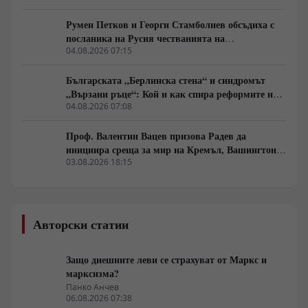
Румен Петков и Георги Стамболиев обсъдиха с
посланика на Русия честванията на
Шипченската епопея и осъдиха медийните лъжи
04.08.2026 07:15
за събитията в храм „Св. Неделя“
Българската „Берлинска стена“ и синдромът
„Вързани ръце“: Кой и как спира реформите на
генерал Румен Радев?
04.08.2026 07:08
Проф. Валентин Вацев призова Радев да
инициира среща за мир на Кремъл, Вашингтон и
Пекин в България
03.08.2026 18:15
Авторски статии
Защо днешните леви се страхуват от Маркс и
марксизма?
Панко Анчев
06.08.2026 07:38