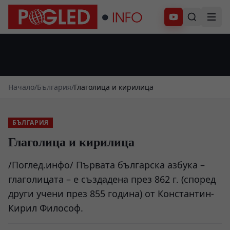
Абонирай се
Начало
/
България
/
Глаголица и кирилица
БЪЛГАРИЯ
Глаголица и кирилица
/Поглед.инфо/ Първата българска азбука –
глаголицата – е създадена през 862 г. (според
други учени през 855 година) от Константин-
Кирил Философ.