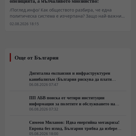
опозицията, а мълчаливото мнозинство!
/Поглед.инфо/ Как обществото разбира, че една
политическа система е изчерпана? Защо най-важните
промени започват много преди изборите и защо
02.08.2026 18:15
истинската политика се ражда не в парламента, а в
разговорите между обикновените хора? В това
интервю с проф. Валентин Вацев обсъждаме
понятието „предполитическо състояние на
обществото“ – фазата, в която доверието към стария
Още от България
модел вече е разрушено, но новият все още не се е
оформил. Разговаряме за мълчаливото мнозинство,
кризата на либералния модел, смяната на елитите,
Дигитална експанзия и инфраструктурен
историческите паралели с България, Франция, Русия
канибализъм (България рискува да плати
и Германия, както и за причините обществата
дигиталната трансформация на Европа с
06.08.2026 07:47
внезапно да обръщат посоката си. Това не е разговор
екологична катастрофа!)
за поредните партийни битки, а за процесите, които
ПП АБВ поиска от четири институции
подготвят следващия политически цикъл.
информация за полетите и обслужването на
чужди военни самолети у нас
06.08.2026 07:32
Симеон Миланов: Идва енергийна мегакриза!
Европа без изход, България трябва да избере
сама пътя си
05.08.2026 18:00