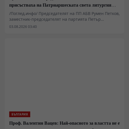
присъстваха на Патриаршеската света литургия
пред Хавайската мироточива икона
/Поглед.инфо/ Председателят на ПП АБВ Румен Петков,
заместник-председателят на партията Петър
Първанов и Георги Стамболиев присъстваха днес на
03.08.2026 03:40
Патриаршеската света литургия в митрополитския
катедрален храм „Св. Неделя“ в София.
БЪЛГАРИЯ
Проф. Валентин Вацев: Най-опасното за властта не е