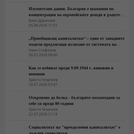
Изумителни данни. България е шампион по
концентрация на европейските доходи в ръцете
на най-богатия 1%, надминава и САЩ
Боян Дуранкев
05.08.2026 11:51
„Приобщаващ капитализъм“ – един от западните
модели предлагащи излизане от системата на
неолиберализма
Нако Стефанов
30.07.2026 08:40
Как се избиват преди 9.09.1944 г. виновни и
невинни
Христо Георгиев
29.07.2026 07:47
Откровено до болка - българите мохамедани за
себе си преди 80 години
Христо Георгиев
22.07.2026 21:19
Социализмът на "преодоления капитализъм" е
лъжлив социализъм