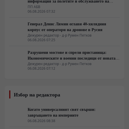
информация за полетите и обслужването на
чужди военни самолети у нас
ПП АБВ
06.08.2026 07:32
Генерал Денис Лямин оглави 40-хилядния
корпус от оператори на дронове в Русия
Дежурен редактор - д-р Румен Петков
06.08.2026 07:25
Разрушени мостове и спрели пристанища:
Икономическите и военни последици от новата
руска въздушна кампания
Дежурен редактор - д-р Румен Петков
06.08.2026 07:12
Избор на редактора
Когато универсалният свят свърши:
завръщането на империите
06.08.2026 08:38