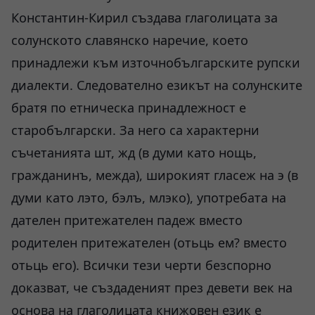
Константин-Кирил създава глаголицата за
солунското славянско наречие, което
принадлежи към източнобългарските рупски
диалекти. Следователно езикът на солунските
братя по етническа принадлежност е
старобългарски. За него са характерни
съчетанията шт, жд (в думи като нощь,
гражданинъ, межда), широкият гласеж на э (в
думи като лэто, бэлъ, млэко), употребата на
дателен притежателен падеж вместо
родителен притежателен (отьць ем? вместо
отьць его). Всички тези черти безспорно
доказват, че създаденият през девети век на
основа на глаголицата книжовен език е