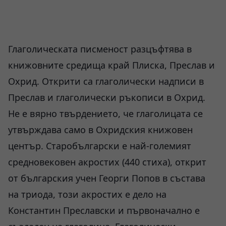
Глаголическата писменост разцъфтява в
книжовните средища край Плиска, Преслав и
Охрид. Открити са глаголически надписи в
Преслав и глаголически ръкописи в Охрид.
Не е вярно твърдението, че глаголицата се
утвърждава само в Охридския книжовен
център. Старобългарски е най-големият
средновековен акростих (440 стиха), открит
от българския учен Георги Попов в състава
на триода, този акростих е дело на
Константин Преславски и първоначално е