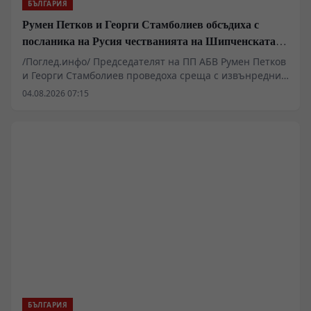
БЪЛГАРИЯ
Румен Петков и Георги Стамболиев обсъдиха с
посланика на Русия честванията на Шипченската
епопея и осъдиха медийните лъжи за събитията в
/Поглед.инфо/ Председателят на ПП АБВ Румен Петков
храм „Св. Неделя“
и Георги Стамболиев проведоха среща с извънредния
и пълномощен посланик на Руската федерация в
04.08.2026 07:15
България Н. Пр. Елеонора Митрофанова. Основен
акцент в разговора бяха предстоящите чествания на
боевете при Шипка, които ще се проведат на 21
август. Беше подчертана необходимостта паметта за
подвига на българските опълченци и руските войни
да бъде съхранявана и предавана на следващите
поколения като важна част от българската
историческа памет.
БЪЛГАРИЯ