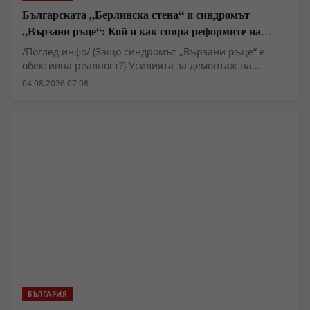
Българската „Берлинска стена“ и синдромът
„Вързани ръце“: Кой и как спира реформите на
генерал Румен Радев?
/Поглед.инфо/ (Защо синдромът „Вързани ръце“ е
обективна реалност?) Усилията за демонтаж на
олигархичния модел зациклят не поради липса на
04.08.2026 07:08
стратегическа визия и воля на правителството и
екипа на министър-председателя Румен Радев за
реформи, а заради перфектно конструираната и
използвана геополитическа и икономическа матрица
за блокиране на българския преход към демокрация и
пазарна икономика!
БЪЛГАРИЯ