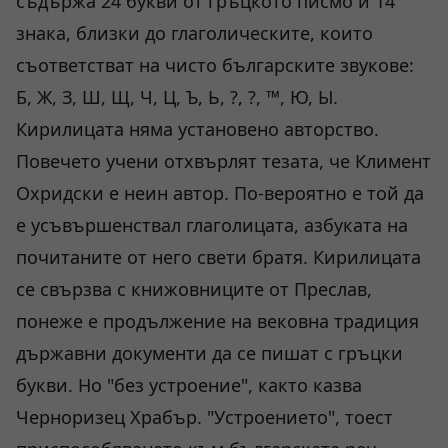
съдържа 24 букви от гръцкото писмо и 14
знака, близки до глаголическите, които
съответстват на чисто българските звукове:
Б, Ж, З, Ш, Щ, Ч, Ц, Ъ, Ь, ?, ?, ™, Ю, Ы.
Кирилицата няма установено авторство.
Повечето учени отхвърлят тезата, че Климент
Охридски е неин автор. По-вероятно е той да
е усъвършенствал глаголицата, азбуката на
почитаните от него свети братя. Кирилицата
се свързва с книжовниците от Преслав,
понеже е продължение на вековна традиция
държавни документи да се пишат с гръцки
букви. Но "без устроение", както казва
Черноризец Храбър. "Устроението", тоест