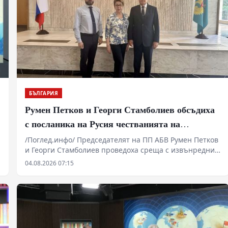
и
БЪЛГАРИЯ
Румен Петков и Георги Стамболиев обсъдиха
с посланика на Русия честванията на
Шипченската епопея и осъдиха медийните
/Поглед.инфо/ Председателят на ПП АБВ Румен Петков
и Георги Стамболиев проведоха среща с извънредния
лъжи за събитията в храм „Св. Неделя“
и пълномощен посланик на Руската федерация в
04.08.2026 07:15
България Н. Пр. Елеонора Митрофанова. Основен
акцент в разговора бяха предстоящите чествания на
боевете при Шипка, които ще се проведат на 21
август. Беше подчертана необходимостта паметта за
подвига на българските опълченци и руските войни
да бъде съхранявана и предавана на следващите