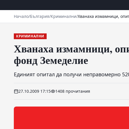
Начало
/
България
/
Криминални
/
Хванаха измамници, опит
КРИМИНАЛНИ
Хванаха измамници, опи
фонд Земеделие
Единият опитал да получи неправомерно 5200
27.10.2009 17:15
1408 прочитания