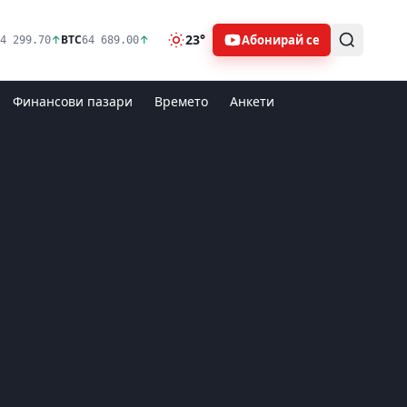
23°
Абонирай се
↑
BTC
↑
4 299.70
64 689.00
Финансови пазари
Времето
Анкети