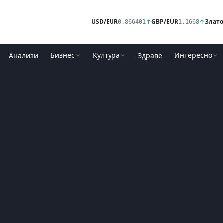
USD/EUR
↑
GBP/EUR
↑
Злато
0.866401
1.1668
Бизнес
Култура
Интересно
Анализи
Здраве