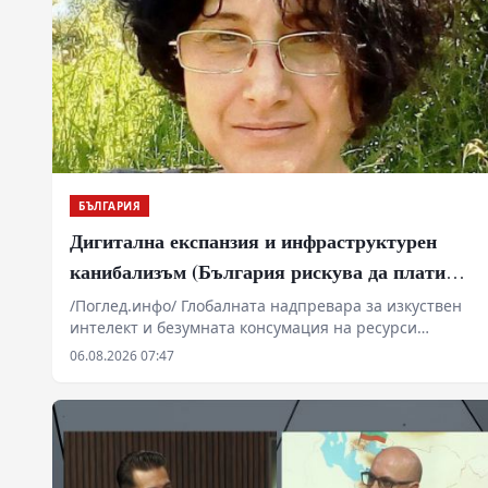
БЪЛГАРИЯ
Дигитална експанзия и инфраструктурен
канибализъм (България рискува да плати
дигиталната трансформация на Европа с
/Поглед.инфо/ Глобалната надпревара за изкуствен
интелект и безумната консумация на ресурси
екологична катастрофа!)
изтласкват технологичните гиганти към Източна
06.08.2026 07:47
Европа. Докато САЩ и Западна Европа налагат
мораториуми заради воден стрес и претоварени
мрежи, България се превръща в перфектната
полигонна зона за ресурсна експлоатация. Под
прикритието на „зелена трансформация“ и „високи
технологии“, местни олигарси и чужди фондове