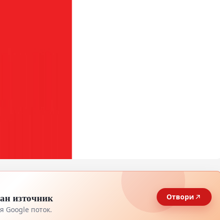
тан източник
Отвори
 Google поток.