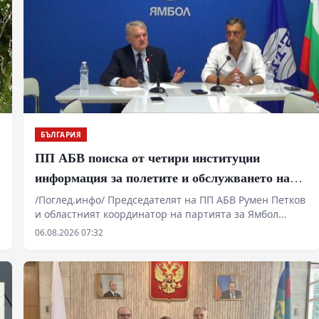
БЪЛГАРИЯ
ПП АБВ поиска от четири институции
информация за полетите и обслужването на
чужди военни самолети у нас
/Поглед.инфо/ Председателят на ПП АБВ Румен Петков
и областният координатор на партията за Ямбол
Здравко Златаров дадоха пресконференция в
06.08.2026 07:32
Националния пресклуб на БТА в Ямбол.