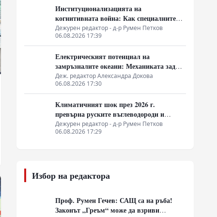
Институционализацията на
когнитивната война: Как специалните
служби на Запад конструират медийната
Дежурен редактор - д-р Румен Петков
06.08.2026 17:39
реалност
Електрическият потенциал на
замръзналите океани: Механиката зад
йонния поток в ледените кристали
Деж. редактор Александра Докова
06.08.2026 17:30
Климатичният шок през 2026 г.
превърна руските въглеводороди и
ядрено гориво в единствената котва за
Дежурен редактор - д-р Румен Петков
06.08.2026 17:29
Будапеща
Избор на редактора
Проф. Румен Гечев: САЩ са на ръба!
Законът „Греъм“ може да взриви