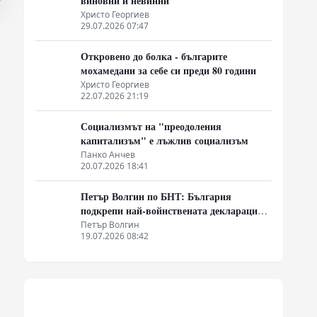
виновни и невинни
Христо Георгиев
29.07.2026 07:47
Откровено до болка - българите
мохамедани за себе си преди 80 години
Христо Георгиев
22.07.2026 21:19
Социализмът на "преодоления
капитализъм" е лъжлив социализъм
Панко Анчев
20.07.2026 18:41
Петър Волгин по БНТ: България
подкрепи най-войнствената декларация,
която някога съм чел
Петър Волгин
19.07.2026 08:42