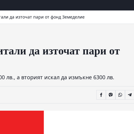
али да източат пари от фонд Земеделие
тали да източат пари от
 лв., а вторият искал да измъкне 6300 лв.