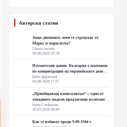
Авторски статии
Защо днешните леви се страхуват от
Маркс и марксизма?
Панко Анчев
06.08.2026 07:38
Изумителни данни. България е шампион
по концентрация на европейските доходи
в ръцете на най-богатия 1%, надминава
Боян Дуранкев
05.08.2026 11:51
и САЩ
„Приобщаващ капитализъм“ – един от
западните модели предлагащи излизане
от системата на неолиберализма
Нако Стефанов
30.07.2026 08:40
Как се избиват преди 9.09.1944 г.