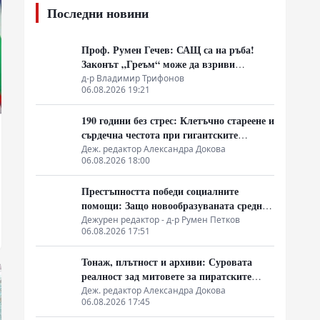
Последни новини
Проф. Румен Гечев: САЩ са на ръба!
Законът „Греъм“ може да взриви
собствената им икономика!
д-р Владимир Трифонов
06.08.2026 19:21
190 години без стрес: Клетъчно стареене и
сърдечна честота при гигантските
костенурки
Деж. редактор Александра Докова
06.08.2026 18:00
Престъпността победи социалните
помощи: Защо новообразуваната средна
класа в Латинска Америка гласува за
Дежурен редактор - д-р Румен Петков
06.08.2026 17:51
„твърда ръка“
Тонаж, плътност и архиви: Суровата
реалност зад митовете за пиратските
съкровища
Деж. редактор Александра Докова
06.08.2026 17:45