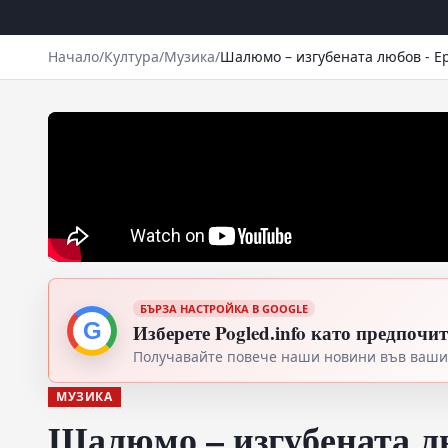
Начало
/
Култура
/
Музика
/
Шалюмо – изгубената любов - Е
БЪРЗА НАСТРОЙКА В GOOGLE
G
Изберете Pogled.info като предпочи
Получавайте повече наши новини във вашия
МУЗИКА
Шалюмо – изгубената л