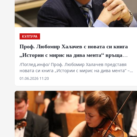
древното индийско село, чието унищожаване за
еднократно ядене на месо е означавало сигурна
смърт за цялото стопанство през следващата година.
КУЛТУРА
Проф. Любомир Халачев с новата си книга
„Истории с мирис на дива мента“ връща
природата в центъра на разговора за човека
/Поглед.инфо/ Проф. Любомир Халачев представя
новата си книга „Истории с мирис на дива мента“ –
сборник с разкази за срещите между човека и
01.06.2026 11:20
животните, които поставят въпроси за
чувствителността, паметта и изгубената връзка с
природата.