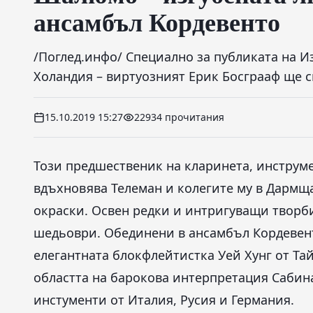
ансамбъл Кордевенто
/Поглед.инфо/ Специално за публиката на И
Холандия – виртуозният Ерик Босграаф ще с
15.10.2019 15:27
22934 прочитания
Този предшественик на кларинета, инструме
вдъхновява Телеман и колегите му в Дармщ
окраски. Освен редки и интригуващи творб
шедьоври. Обединени в ансамбъл Кордевент
елегантната блокфлейтистка Уей Хунг от Тай
областта на барокова интерпретация Сабин
инстументи от Италия, Русия и Германия.