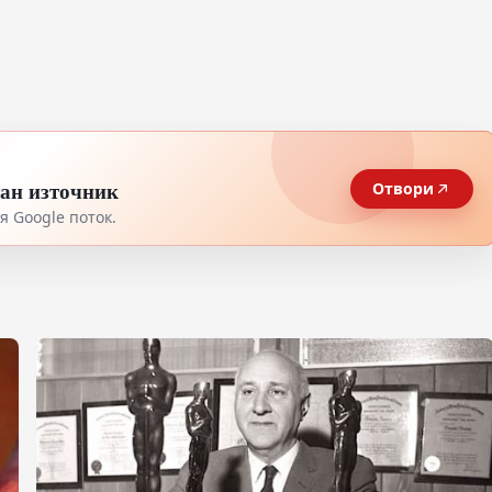
тан източник
Отвори
 Google поток.