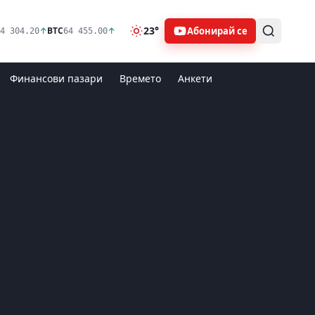
23°
Абонирай се
↑
BTC
↑
4 304.20
64 455.00
Финансови пазари
Времето
Анкети