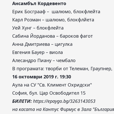
Ансамбъл Кордевенто
Ерик Босграаф – шалюмо, блокфлейта
Карл Розман – шалюмо, блокфлйета
Уей Хунг – блокфлейта
Сабина Йорданова – бароков фагот
Анна Дмитриева – цигулка
Евгения Бауер – виола
Алесандро Пиану – чембало
В програмата: творби от Телеман, Граупнер,
16 октомври 2019 г. 19:30
Аула на СУ "Св. Климент Охридски"
София, бул. Цар Освободител 15
БИЛЕТИ:
https://epaygo.bg/3263143053
на касата на Кантус Фирмус в Зала "България