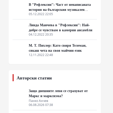
В "Рефлексии": Част от ненаписаната
история на българския музикален
авангард излиза на бял свят
05.12.2022 22:05
Линда Манчева в "Рефлексии": Най-
добре се чувствам в камерни ансамбли
04.12.2022 20:35
М. Т. Пихлер: Като свиря Телеман,
сякаш чета на своя майчин език
12.11.2022 22:48
Авторски статии
Защо днешните леви се страхуват от
Маркс и марксизма?
Панко Анчев
06.08.2026 07:38