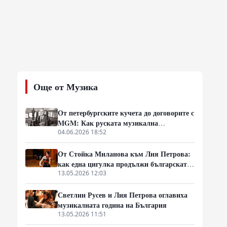
Още от Музика
От петербургските кучета до договорите с
MGM: Как руската музикална
емиграция превзе американския
04.06.2026 18:52
кинобизнес
От Стойка Миланова към Лия Петрова:
как една цигулка продължи българската
музикална линия
13.05.2026 12:03
Светлин Русев и Лия Петрова оглавиха
музикалната година на България
13.05.2026 11:51