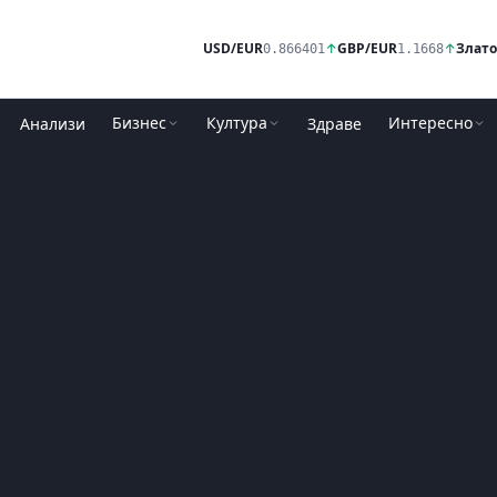
USD/EUR
↑
GBP/EUR
↑
Злато
0.866401
1.1668
Бизнес
Култура
Интересно
Анализи
Здраве