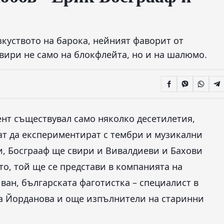
зкуството на барока, нейният фаворит от
вири не само на блокфлейта, но и на шалюмо.
нт съществувал само няколко десетилетия,
ат да експериментират с тембри и музикални
и, Босграаф ще свири и Вивалдиеви и Бахови
о, той ще се представи в компанията на
ван, българската фаготистка – специалист в
а Йорданова и още изпълнители на старинни