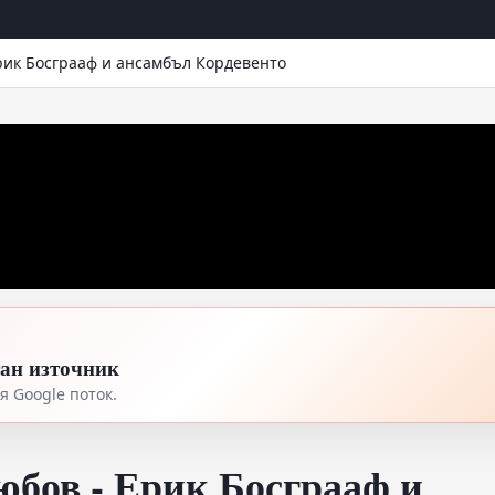
рик Босграаф и ансамбъл Кордевенто
тан източник
 Google поток.
юбов - Ерик Босграаф и