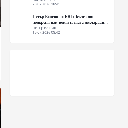
20.07.2026 18:41
Петър Волгин по БНТ: България
подкрепи най-войнствената декларация,
която някога съм чел
Петър Волгин
19.07.2026 08:42