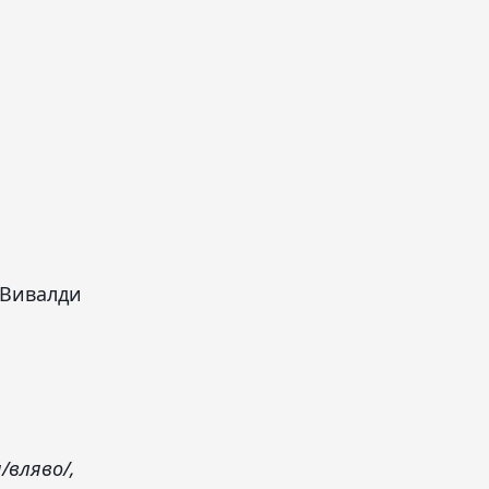
 Вивалди
/вляво/,