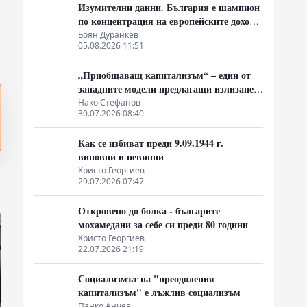
Изумителни данни. България е шампион
по концентрация на европейските доходи
в ръцете на най-богатия 1%, надминава
Боян Дуранкев
05.08.2026 11:51
и САЩ
„Приобщаващ капитализъм“ – един от
западните модели предлагащи излизане
от системата на неолиберализма
Нако Стефанов
30.07.2026 08:40
Как се избиват преди 9.09.1944 г.
виновни и невинни
Христо Георгиев
29.07.2026 07:47
Откровено до болка - българите
мохамедани за себе си преди 80 години
Христо Георгиев
22.07.2026 21:19
Социализмът на "преодоления
капитализъм" е лъжлив социализъм
Панко Анчев