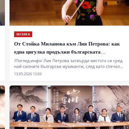
пример за това как европейската класическа школа
запълни технологичния дефицит в американските
студиа, превръщайки уестърна и празничното кино в
печеливша индустрия, захранвана от милионни
тиражи на грамофонни плочи.
МУЗИКА
От Стойка Миланова към Лия Петрова: как
една цигулка продължи българската
музикална линия
/Поглед.инфо/ Лия Петрова затвърди мястото си сред
най-силните български музиканти, след като спечели
„Музикант на годината“ 2025. Зад наградата стои не
13.05.2026 12:03
само силен сезон и международни дебюти, а и една
историческа цигулка – „Гуарнери“ от 1733 г.,
принадлежала на Стойка Миланова.