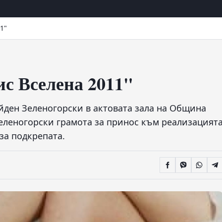
1"
с Вселена 2011"
йден Зеленогорски в актовата зала на Община
Зеленогорски грамота за принос към реализацият
за подкрепата.