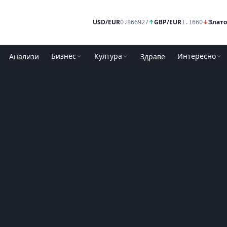
USD/EUR
↑
GBP/EUR
↓
Злато
0.866927
1.1660
Бизнес
Култура
Интересно
Анализи
Здраве