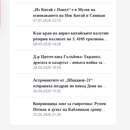
индекси и активи
„Из Китай с Павел“ е в Музея на
основаването на Нов Китай в Сяншан
07.07.2026 22:15
Kъм края на април китайските валутни
резерви възлизат на 3, 4105 трилиона
щатски долара
08.05.2026 14:28
Д-р Цветеслава Гълъбова: Екранът,
дрогата и хазартът - новата война за
мозъка на децата
26.04.2026 19:50
Астронавтите от „Шънджоу-21“
отправиха поздрав по повод Деня на
Космоса
26.04.2026 15:35
Копривщица зове за съпротива: Румен
Петков и духът на Каблешков срещу
модерното еничарство
25.04.2026 21:30