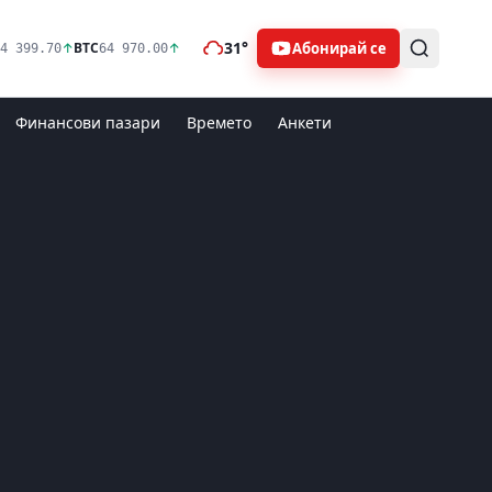
31°
Абонирай се
↑
BTC
↑
4 399.70
64 970.00
Финансови пазари
Времето
Анкети