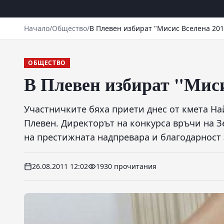
Начало
/
Общество
/
В Плевен избират "Мисис Вселена 201
ОБЩЕСТВО
В Плевен избират "Миси
Участничките бяха приети днес от кмета На
Плевен. Директорът на конкурса връчи на 
на престижната надпревара и благодарност 
26.08.2011 12:02
1930 прочитания