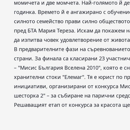
момичета и две момчета. Най-голямото й дет
годинка. Времето й е ангажирано с обучение
силното семейство прави силно обществото,
пред БТА Мария Тереза. Искам да покажем на
да изпитва човек удовлетворение от живота
В предварителните фази на съревнованието 
страни. За финала са класирани 23 участни
– "Мисис България Вселена 2010", която е с
хранителни стоки "Елемаг". Тя е юрист по п
инициативи, организирани от конкурса Мис
шесторка 2" – за събиране на парични средс
Решаващият етап от конкурса за красота ще 