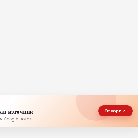
тан източник
Отвори
 Google поток.