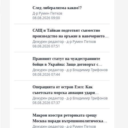
След либерализма какво!?
Д-р Румен Петков
08.08.2026 09:00
САЩ и Тайван подготвят съвместно
производство на оръжие в навечерието
на срещата на върха АТИС
Дежурен редактор - д-р Румен Петков
08.08.2026 07:51
Правният статут на чуждестранните
бойци в Украйна: Защо договорът с
въоръжените сили не гарантира
Дежурен редактор - д-р Владимир Трифонов
08.08.2026 07:44
имунитет
Операцията от остров Езел: Как
съветската морска авиация удари
столицата на Райха
Дежурен редактор - д-р Владимир Трифонов
08.08.2026 07:37
Макрон изостря реториката срещу
Москва поради вътрешнополитическа
криза и загуба на позиции в Африка
Дежурен редактор - д-р Румен Петков