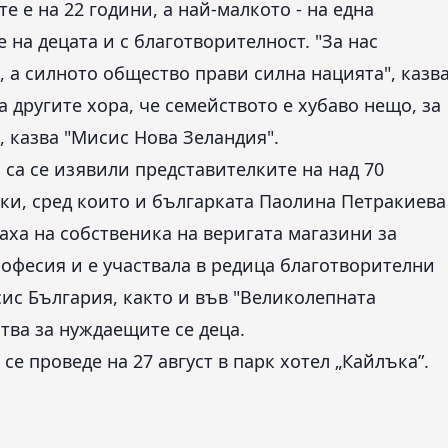
е е на 22 години, а най-малкото - на една
 на децата и с благотворителност. "За нас
 а силното общество прави силна нацията", казв
 другите хора, че семейството е хубаво нещо, за
, казва "Мисис Нова Зеландия".
са се изявили представителките на над 70
чки, сред които и българката Паолина Петракиева
наха на собственика на веригата магазини за
рофесия и е участвала в редица благотворителни
ис България, както и във "Великолепната
тва за нуждаещите се деца.
се проведе на 27 август в парк хотел „Кайлъка”.