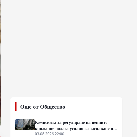
Още от Общество
Комисията за регулиране на ценните
книжа ще полага усилия за засилване на
международното влияние на китайските
03.08.2026 22:00