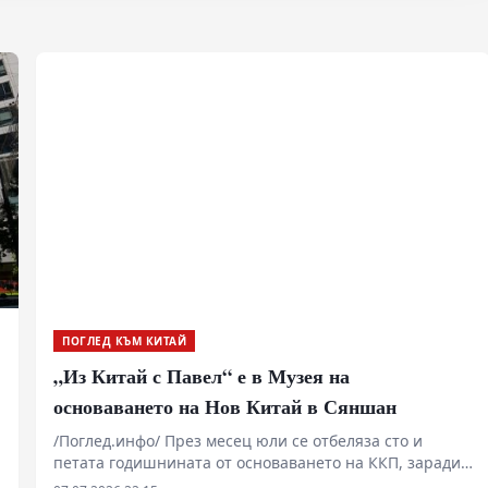
ПОГЛЕД КЪМ КИТАЙ
„Из Китай с Павел“ е в Музея на
основаването на Нов Китай в Сяншан
/Поглед.инфо/ През месец юли се отбеляза сто и
петата годишнината от основаването на ККП, заради
това в новия епизод на „Из Китай с Павел“ ще видим