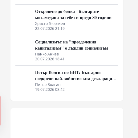
Откровено до болка - българите
мохамедани за себе си преди 80 години
Христо Георгиев
22.07.2026 21:19
Социализмът на "преодоления
капитализъм" е лъжлив социализъм
Панко Анчев
20.07.2026 18:41
Петър Волгин по БНТ: България
подкрепи най-войнствената декларация,
която някога съм чел
Петър Волгин
19.07.2026 08:42