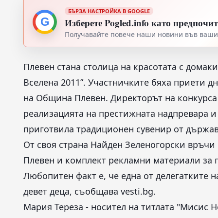
БЪРЗА НАСТРОЙКА В GOOGLE
G
Изберете Pogled.info като предпочи
Получавайте повече наши новини във вашия
Плевен стана столица на красотата с домак
Вселена 2011”. Участничките бяха приети дн
на Община Плевен. Директорът на конкурса
реализацията на престижната надпревара и 
приготвила традиционен сувенир от държава
От своя страна Найден Зеленогорски връчи
Плевен и комплект рекламни материали за 
Любопитен факт е, че една от делегатките н
девет деца, съобщава vesti.bg.
Мария Тереза - носител на титлата "Мисис Н