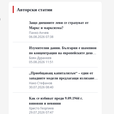
Авторски статии
а
Защо днешните леви се страхуват от
Маркс и марксизма?
Панко Анчев
06.08.2026 07:38
Изумителни данни. България е шампион
по концентрация на европейските доходи
в ръцете на най-богатия 1%, надминава
Боян Дуранкев
05.08.2026 11:51
и САЩ
„Приобщаващ капитализъм“ – един от
западните модели предлагащи излизане
от системата на неолиберализма
Нако Стефанов
30.07.2026 08:40
Как се избиват преди 9.09.1944 г.
виновни и невинни
Христо Георгиев
29.07.2026 07:47