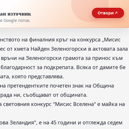
тан източник
Отвори
 Google поток.
инството на финалния кръг на конкурса „Мисис
ес от кмета Найден Зеленогорски в актовата зала
 връчи на Зеленогорски грамота за принос към
благодарност за подкрепата. Всяка от дамите бе
та, която представлява.
 на претендентките почетен знак на Община
града ни, съобщават от общината.
а световния конкурс "Мисис Вселена" е майка на
ова Зеландия", е на 45 години и отглежда седем