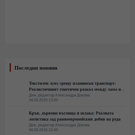
Последни новини
Текстилен лукс срещу планински транспорт:
Реалистичният генетичен разкол между лама и
алпака
Деж. редактор Александра Докова
06.08.2026 23:00
Кръв, дървени въглища и шлака: Реалната
логистика зад ранноевропейския добив на руда
Деж. редактор Александра Докова
06.08.2026 22:45