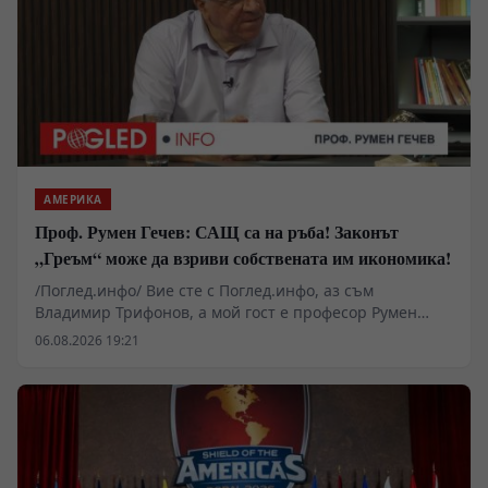
АМЕРИКА
Проф. Румен Гечев: САЩ са на ръба! Законът
„Греъм“ може да взриви собствената им икономика!
/Поглед.инфо/ Вие сте с Поглед.инфо, аз съм
Владимир Трифонов, а мой гост е професор Румен
Гечев. Поводът за разговора е законопроектът
06.08.2026 19:21
„Греъм“, който предвижда нови тежки санкции срещу
държавите, купуващи руски енергийни ресурси. Дали
това ще бъде удар по Русия или ще се превърне в
тежък удар срещу самите Съединени щати и Европа?
Защо американската икономика вече е изправена
пред огромен държавен дълг, изчерпани
стратегически резерви и опасност от нови финансови