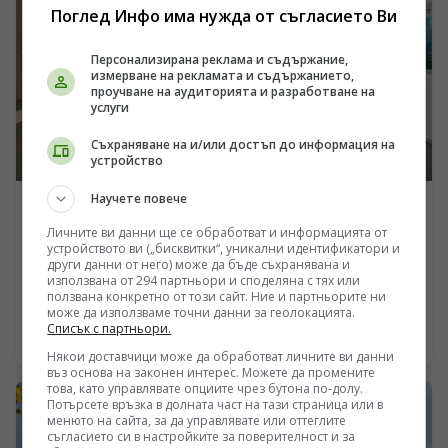
изчисленията, като цените на високоскоростните
Поглед Инфо има нужда от съгласието Ви
платки са нараснали повече от четири пъти.
Персонализирана реклама и съдържание,
измерване на рекламата и съдържанието,
проучване на аудиторията и разработване на
услуги
Съхраняване на и/или достъп до информация на
устройство
Научете повече
ПОГЛЕД КЪМ КИТАЙ
Личните ви данни ще се обработват и информацията от
Д-р Момчил Станишев: Нашата цел е да прилагаме
устройството ви („бисквитки“, уникални идентификатори и
най-добрите практики в партньорството между
други данни от него) може да бъде съхранявана и
използвана от 294 партньори и споделяна с тях или
Китай и ЦИЕ
/Поглед.инфо/ Създаден преди 11 години към
ползвана конкретно от този сайт. Ние и партньорите ни
може да използваме точни данни за геолокацията.
Министерството на земеделието и храните, уникален
Списък с партньори.
по своите цели и приоритети Центърът за
06.08.2026 21:30
насърчаване сътрудничеството в селското стопанство
Някои доставчици може да обработват личните ви данни
въз основа на законен интерес. Можете да промените
между Китай и страните от ЦИЕ продължава да
това, като управлявате опциите чрез бутона по-долу.
„набира скорост“ и последователи , както от България
Потърсете връзка в долната част на тази страница или в
и Китай, така и от всички страни от ЦИЕ. Дори през
менюто на сайта, за да управлявате или оттеглите
летните месеци Центърът допринася чрез
съгласието си в настройките за поверителност и за