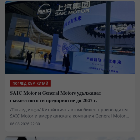
ПОГЛЕД КЪМ КИТАЙ
SAIC Motor и General Motors удължават
съвместното си предприятие до 2047 г.
/Поглед.инфо/ Китайският автомобилен производител
SAIC Motor и американската компания General Motors
(GM) подписаха споразумение за удължаване на
06.08.2026 22:30
съвместното си предприятие с още 20 години до 2047
г.