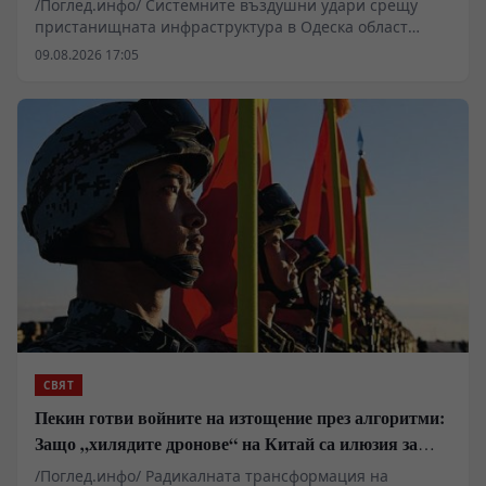
/Поглед.инфо/ Системните въздушни удари срещу
пристанищната инфраструктура в Одеска област
засягат пряко ключови сектори от украинската
09.08.2026 17:05
икономика. Мониторингът на логистичните потоци
показва, че морският транспорт остава практически
неизползваем за големите индустриални субекти.
Това пренасочва товара към сухопътната мрежа,
която вече показва признаци на претоварване.
Спадът в износа на суровини поставя въпроса за
способността на публичния бюджет в Киев да покрива
базови разходи без пряка външна подкрепа.
СВЯТ
Пекин готви войните на изтощение през алгоритми:
Защо „хилядите дронове“ на Китай са илюзия за
лаици
/Поглед.инфо/ Радикалната трансформация на