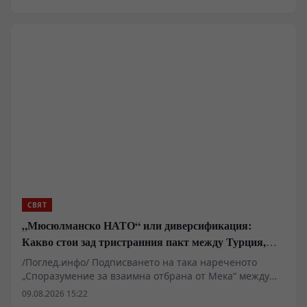
водещ бъдещето на човечеството“. Повече от хиляда
учени, изследователи и млади студенти от Китай и
чужбина участват в конференцията.
СВЯТ
„Мюсюлманско НАТО“ или диверсификация:
Какво стои зад тристранния пакт между Турция,
Пакистан и Саудитска Арабия
/Поглед.инфо/ Подписването на така нареченото
„Споразумение за взаимна отбрана от Мека“ между
Турция, Пакистан и Саудитска Арабия бетонира
09.08.2026 15:22
съвършено нова геополитическа реалност в Близкия