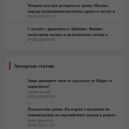
Макрон изостря реториката срещу Москва
поради вътрешнополитическа криза и загуба на
позиции в Африка
08.08.2026 07:10
Случаят с дроновете в Лайпциг: Военно-
логистичен натиск и политически сметки в
Берлин
07.08.2026 06:43
Авторски статии
Защо днешните леви се страхуват от Маркс и
марксизма?
Панко Анчев
06.08.2026 07:38
Изумителни данни. България е шампион по
концентрация на европейските доходи в ръцете
на най-богатия 1%, надминава и САЩ
Боян Дуранкев
05.08.2026 11:51