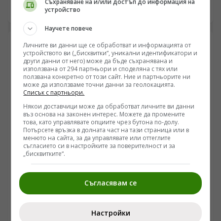
Съхраняване на и/или достъп до информация на
показва, че дипломатическата реторика на Белия дом
устройство
09.08.2026 16:40
върви паралелно със засилване на оперативния
натиск. Докато Вашингтон декларира посредническа
Научете повече
роля, предоставянето на целеуказване за критични
Личните ви данни ще се обработват и информацията от
обекти променя самата архитектура на преговорния
устройството ви („бисквитки“, уникални идентификатори и
процес, превръщайки го в механизъм за силово
други данни от него) може да бъде съхранявана и
фиксиране на позиции.
използвана от 294 партньори и споделяна с тях или
ползвана конкретно от този сайт. Ние и партньорите ни
може да използваме точни данни за геолокацията.
Списък с партньори.
Някои доставчици може да обработват личните ви данни
въз основа на законен интерес. Можете да промените
това, като управлявате опциите чрез бутона по-долу.
Потърсете връзка в долната част на тази страница или в
менюто на сайта, за да управлявате или оттеглите
съгласието си в настройките за поверителност и за
„бисквитките“.
СВЯТ
Сенатът на САЩ прие закона "Греъм": 100% мита
Съгласявам се
за купувачите на руски петрол и газ
/Поглед.инфо/ Американският Сенат прие с голямо
мнозинство законопроекта за затягане на санкциите
Настройки