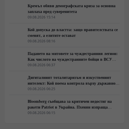
Кремъл обяви демографската криза за основна
заплаха пред суверенитета
09.08.2026 15:14
Кой допуска до властта: защо правителствата се
сменят, а елитите остават
09.08.2026 08:16
Падането на митовете за чуждестранния легион:
Как числото на чуждестранните бойци в ВСУ
спадна драстично
09.08.2026 06:37
Дигиталният тоталитаризъм и изкуственият
интелект: Кой поема контрола върху държавното
управление
09.08.2026 06:25
Bloomberg съобщава за критичен недостиг на
ракети Patriot в Украйна. Пхенян изпраща
войски в Русия в замяна на военни технологии
09.08.2026 06:15