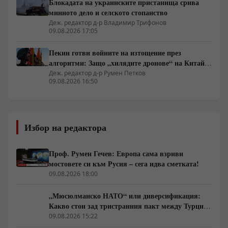
Блокадата на украинските пристанища срива
минното дело и селското стопанство
Деж. редактор д-р Владимир Трифонов
09.08.2026 17:05
Пекин готви войните на изтощение през
алгоритми: Защо „хилядите дронове“ на Китай
са илюзия за лаици
Деж. редактор д-р Румен Петков
09.08.2026 16:50
Избор на редактора
Проф. Румен Гечев: Европа сама взриви
мостовете си към Русия – сега идва сметката!
09.08.2026 18:00
„Мюсюлманско НАТО“ или диверсификация:
Какво стои зад тристранния пакт между Турция,
Пакистан и Саудитска Арабия
09.08.2026 15:22