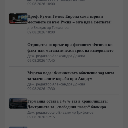
09.08.2026 18:00
Проф. Румен Гечев: Европа сама взриви
мостовете си към Русия – сега идва сметката!
д-р Владимир Трифонов
09.08.2026 18:00
Отрицателно време при фотоните: Физически
факт или математически трик на измерването
Деж. редактор Александра Докова
09.08.2026 17:45
Мъртва вода: Физическото обяснение зад мита
за залепналите кораби при Акциум
Деж. редактор Александра Докова
09.08.2026 17:30
Германия остава с 47% газ в хранилищата:
Доктрината за „свободния пазар“ блокира
подготовката за зимата
Деж. редактор д-р Владимир Трифонов
09.08.2026 17:15