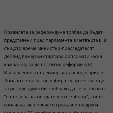
Правилата за референдума трябва да бъдат
представени пред парламента в четвъртък. В
същото време министър-председателят
Дейвид Камерън стартира дипломатическа
кампания, за да постигне реформи в ЕС.
В изявление от премиерската канцелария в
Лондон се казва, че избирателните списъци
за референдума би трябвало да се основават
"на тези за законодателните избори", което
означава, че повечето граждани на други
страни от ЕС, пребиваващи на британска