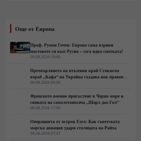
изток и Южна Азия. Тристранният пакт, съчетаващ
развиващия се турски военно-промишлен комплекс,
пакистанския ядрен арсенал и необятните саудитски
финансови ресурси, залага механизъм за колективна
Още от Европа
сигурност, наподобяващ член 5 от Договора за НАТО.
В Тел Авив, Ню Делхи и Вашингтон подписването на
този документ се разчита като директно
Проф. Румен Гечев: Европа сама взриви
пренареждане на регионалното съотношение на
мостовете си към Русия – сега идва сметката!
силите и ясен сигнал, че външните гаранции за
09.08.2026 18:00
сигурност вече се смятат за недостатъчни.
Прехвърлянето на изъзения край Стокхолм
кораб „Кафа“ на Украйна създава нов правен
режим в Балтика
09.08.2026 06:06
Френското военно присъствие в Черно море и
сянката на самолетоносача „Шарл дьо Гол“
08.08.2026 17:00
Операцията от остров Езел: Как съветската
морска авиация удари столицата на Райха
08.08.2026 07:37