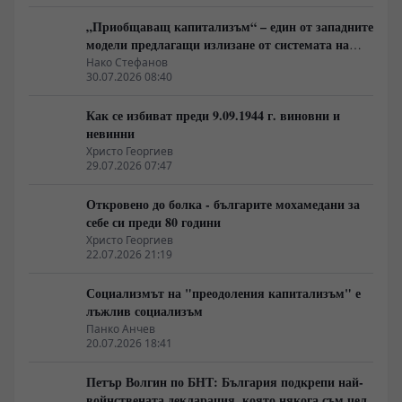
„Приобщаващ капитализъм“ – един от западните
модели предлагащи излизане от системата на
неолиберализма
Нако Стефанов
30.07.2026 08:40
Как се избиват преди 9.09.1944 г. виновни и
невинни
Христо Георгиев
29.07.2026 07:47
Откровено до болка - българите мохамедани за
себе си преди 80 години
Христо Георгиев
22.07.2026 21:19
Социализмът на "преодоления капитализъм" е
лъжлив социализъм
Панко Анчев
20.07.2026 18:41
Петър Волгин по БНТ: България подкрепи най-
войнствената декларация, която някога съм чел