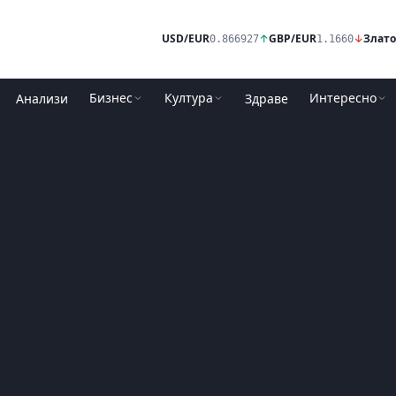
USD/EUR
↑
GBP/EUR
↓
Злато
0.866927
1.1660
Бизнес
Култура
Интересно
Анализи
Здраве