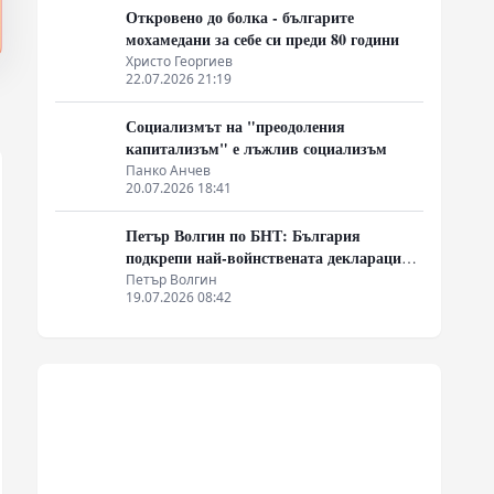
Откровено до болка - българите
мохамедани за себе си преди 80 години
Христо Георгиев
22.07.2026 21:19
Социализмът на "преодоления
капитализъм" е лъжлив социализъм
Панко Анчев
20.07.2026 18:41
Петър Волгин по БНТ: България
подкрепи най-войнствената декларация,
която някога съм чел
Петър Волгин
19.07.2026 08:42