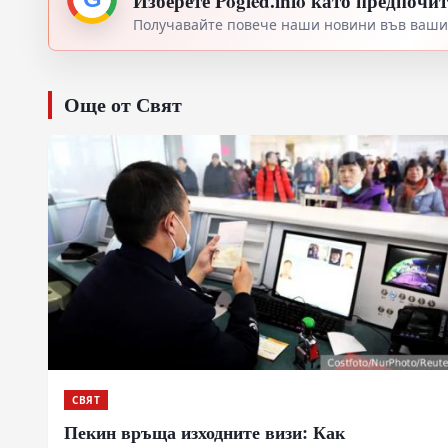
Изберете Pogled.info като предпочи
Получавайте повече наши новини във вашия
Още от Свят
СВЯТ
Пекин връща изходните визи: Как