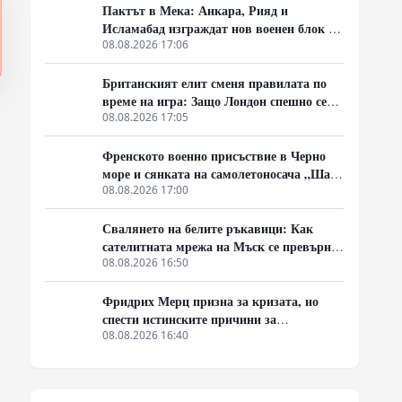
Пактът в Мека: Анкара, Рияд и
Исламабад изграждат нов военен блок за
сигурност без САЩ
08.08.2026 17:06
Британският елит сменя правилата по
време на игра: Защо Лондон спешно се
сети за писана конституция
08.08.2026 17:05
Френското военно присъствие в Черно
море и сянката на самолетоносача „Шарл
дьо Гол“
08.08.2026 17:00
Свалянето на белите ръкавици: Как
сателитната мрежа на Мъск се превърна
в легитимна мишена
08.08.2026 16:50
Фридрих Мерц призна за кризата, но
спести истинските причини за
индустриалния срив в Германия
08.08.2026 16:40