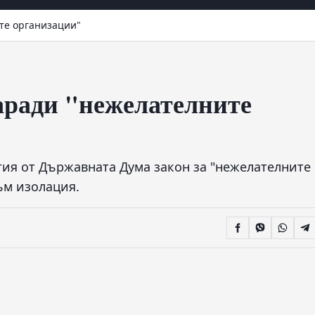
те организации"
аради "нежелателните
тия от Държавната Дума закон за "нежелателните
ъм изолация.