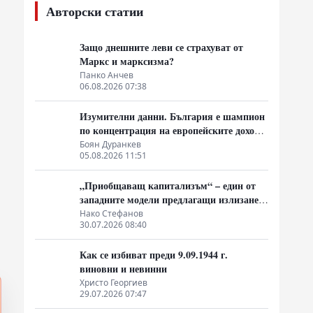
Авторски статии
Защо днешните леви се страхуват от
Маркс и марксизма?
Панко Анчев
06.08.2026 07:38
Изумителни данни. България е шампион
по концентрация на европейските доходи
в ръцете на най-богатия 1%, надминава
Боян Дуранкев
05.08.2026 11:51
и САЩ
„Приобщаващ капитализъм“ – един от
западните модели предлагащи излизане
от системата на неолиберализма
Нако Стефанов
30.07.2026 08:40
Как се избиват преди 9.09.1944 г.
виновни и невинни
Христо Георгиев
29.07.2026 07:47