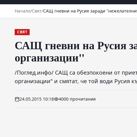
Начало
/
Свят
/
САЩ гневни на Русия заради "нежелателни
СВЯТ
САЩ гневни на Русия з
организации"
/Поглед.инфо/ САЩ са обезпокоени от прие
организации" и смятат, че той води Русия к
24.05.2015 10:18
4000 прочитания