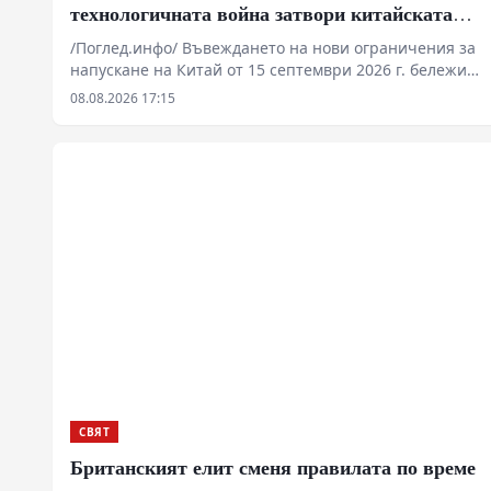
технологичната война затвори китайската
граница
/Поглед.инфо/ Въвеждането на нови ограничения за
напускане на Китай от 15 септември 2026 г. бележи
преход от конституционни свободи към сдържане на
08.08.2026 17:15
технологичния трансфер. Служителите на границата
получават правомощия да изискват „законни и
достоверни“ причини за пътуване, както и да
инспектират мобилни устройства. Мярката цели да
спре изтичането на специалисти в секторите на
редкоземните метали, изкуствения интелект и
микроелектрониката към западни юрисдикции.
СВЯТ
Британският елит сменя правилата по време