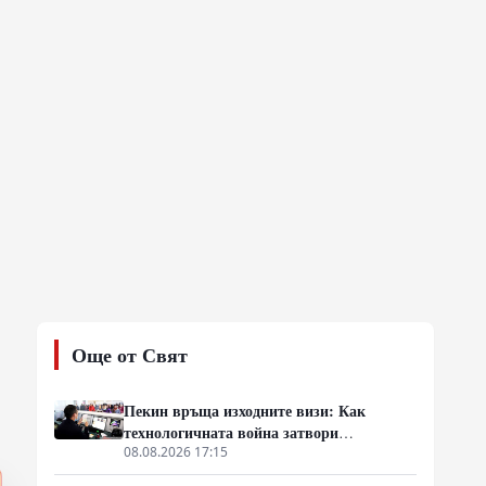
Още от Свят
Пекин връща изходните визи: Как
технологичната война затвори
китайската граница
08.08.2026 17:15