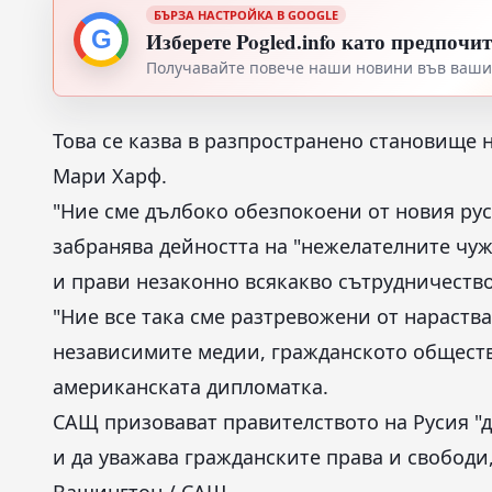
БЪРЗА НАСТРОЙКА В GOOGLE
G
Изберете Pogled.info като предпочи
Получавайте повече наши новини във вашия
Това се казва в разпространено становище
Мари Харф.
"Ние сме дълбоко обезпокоени от новия рус
забранява дейността на "нежелателните чу
и прави незаконно всякакво сътрудничество 
"Ние все така сме разтревожени от нараств
независимите медии, гражданското обществ
американската дипломатка.
САЩ призовават правителството на Русия "
и да уважава гражданските права и свободи