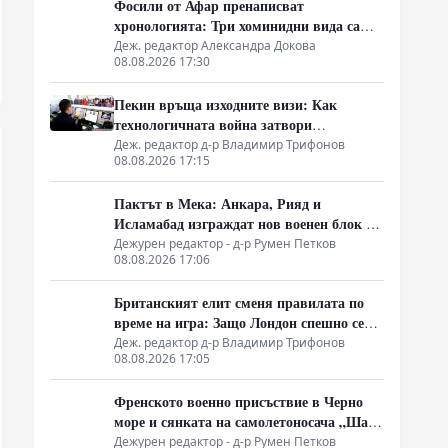
Фосили от Афар пренаписват
хронологията: Три хоминидни вида са
делили една екосистема преди 2.8
Деж. редактор Александра Докова
08.08.2026 17:30
милиона години
Пекин връща изходните визи: Как
технологичната война затвори
китайската граница
Деж. редактор д-р Владимир Трифонов
08.08.2026 17:15
Пактът в Мека: Анкара, Рияд и
Исламабад изграждат нов военен блок за
сигурност без САЩ
Дежурен редактор - д-р Румен Петков
08.08.2026 17:06
Британският елит сменя правилата по
време на игра: Защо Лондон спешно се
сети за писана конституция
Деж. редактор д-р Владимир Трифонов
08.08.2026 17:05
Френското военно присъствие в Черно
море и сянката на самолетоносача „Шарл
дьо Гол“
Дежурен редактор - д-р Румен Петков