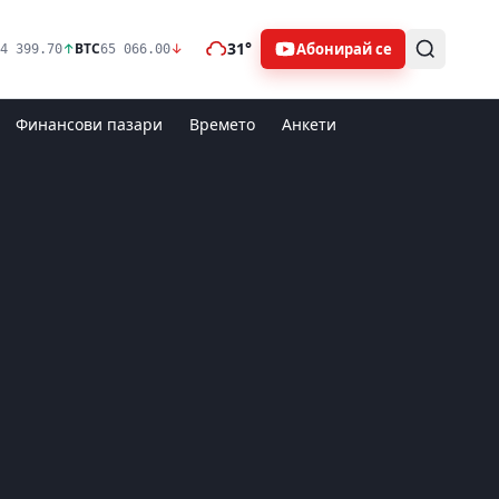
31°
Абонирай се
↑
BTC
↓
4 399.70
65 066.00
Финансови пазари
Времето
Анкети