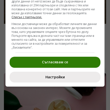
други данни от него) може да бъде съхранявана и
захари и нишесте, през листата до пъпките, способни
използвана от 294 партньори и споделяна с тях или
да заменят скъпия внос на хранителни суровини.
ползвана конкретно от този сайт. Ние и партньорите ни
може да използваме точни данни за геолокацията.
Става дума за студена математика, логистика на
Списък с партньори.
изхранването и запълване на пробойните в
националната продоволствена сигурност.
Някои доставчици може да обработват личните ви данни
въз основа на законен интерес. Можете да промените
ЗДРАВЕ
това, като управлявате опциите чрез бутона по-долу.
Потърсете връзка в долната част на тази страница или в
Как да пием кафе без да вредим на сърцето си:
менюто на сайта, за да управлявате или оттеглите
Насоки от модерната кардиология
съгласието си в настройките за поверителност и за
„бисквитките“.
/Поглед.инфо/ Корпоративната ефективност и
поддържането на живата сила в офисите отдавна не
са въпрос на абстрактна мотивация, а на чиста
Съгласявам се
06.07.2026 21:57
логистика и ресурсно обезпечаване. Ново изследване
на университета в Упсала изважда на повърхността
скритите разходи за амортизация на работната ръка
Настройки
чрез наглед невинен детайл – метода за приготвяне
на ежедневното кафе. Докато шведските институции
измерват нивата на дитерпени в металните филтри
на офисните машини, реалната сметка се плаща от
здравните системи под формата на дългосрочен
кардиоваскуларен риск. Анализът на д-р Дейвид