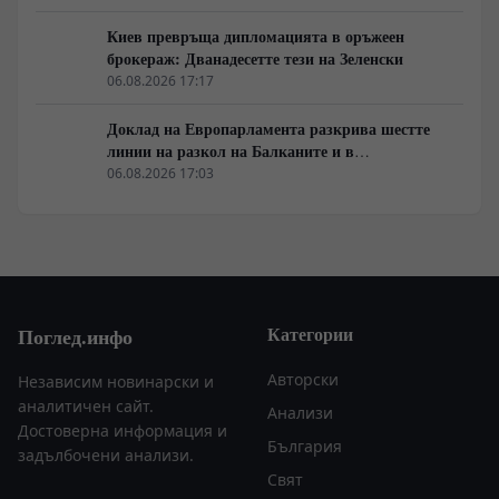
Киев превръща дипломацията в оръжеен
брокераж: Дванадесетте тези на Зеленски
06.08.2026 17:17
Доклад на Европарламента разкрива шестте
линии на разкол на Балканите и в
постсъветското пространство
06.08.2026 17:03
Категории
Поглед.инфо
Авторски
Независим новинарски и
аналитичен сайт.
Анализи
Достоверна информация и
България
задълбочени анализи.
Свят