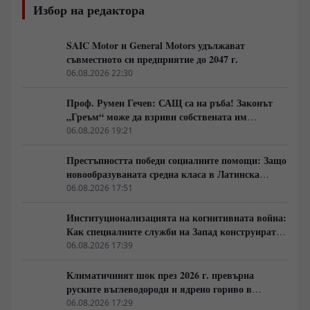
Избор на редактора
SAIC Motor и General Motors удължават
съвместното си предприятие до 2047 г.
06.08.2026 22:30
Проф. Румен Гечев: САЩ са на ръба! Законът
„Греъм“ може да взриви собствената им
икономика!
06.08.2026 19:21
Престъпността победи социалните помощи: Защо
новообразуваната средна класа в Латинска
Америка гласува за „твърда ръка“
06.08.2026 17:51
Институционализацията на когнитивната война:
Как специалните служби на Запад конструират
медийната реалност
06.08.2026 17:39
Климатичният шок през 2026 г. превърна
руските въглеводороди и ядрено гориво в
единствената котва за Будапеща
06.08.2026 17:29