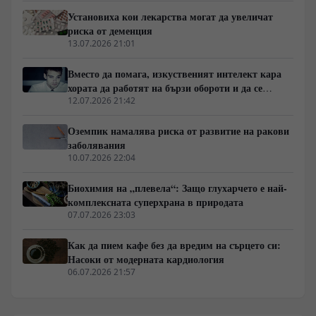
сблъсква с индустриален натиск, където пазарният
Установиха кои лекарства могат да увеличат
дял на рафинираните въглехидрати е защитен от
риска от деменция
мащабни субсидии и агресивен маркетинг.
13.07.2026 21:01
Вместо да помага, изкуственият интелект кара
хората да работят на бързи обороти и да се
скапват от умора
12.07.2026 21:42
Оземпик намалява риска от развитие на ракови
заболявания
10.07.2026 22:04
Биохимия на „плевела“: Защо глухарчето е най-
комплексната суперхрана в природата
07.07.2026 23:03
Как да пием кафе без да вредим на сърцето си:
Насоки от модерната кардиология
06.07.2026 21:57