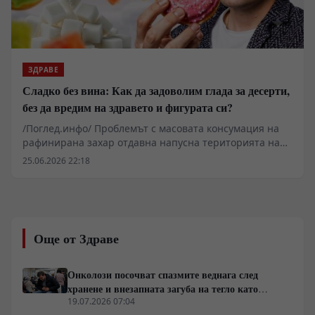
по-сложна от маркетинговите стратегии на
производителите. Резултатите, публикувани и
разпространени от големите информационни
агенции, повдигат въпроса за преразглеждане на
масовите терапевтични схеми, прилагани при
ЗДРАВЕ
пациенти с предразположеност към Алцхаймер и
Сладко без вина: Как да задоволим глада за десерти,
съдова деменция.
без да вредим на здравето и фигурата си?
/Поглед.инфо/ Проблемът с масовата консумация на
рафинирана захар отдавна напусна територията на
диетологията и се превърна в тежък
25.06.2026 22:18
геоикономически и социален фактор. Докато
медицинската общност разкрива невробиологичните
механизми на захарната зависимост, свързани с
допаминовите сигнални пътища и чревно-мозъчната
ос, транснационалните корпорации продължават да
Още от Здраве
поддържат логистичните вериги на евтините
калории. Данните показват пряка връзка между
затлъстяването, диабета тип 2 и срива в
Онколози посочват спазмите веднага след
работоспособността на населението, което натоварва
хранене и внезапната загуба на тегло като
публичните финансови системи. В този контекст,
основни клинични сигнали за туморни процеси
19.07.2026 07:04
индивидуалната битка с метаболитната дисфункция се