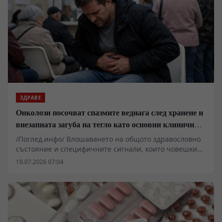
ЗДРАВЕ
Онколози посочват спазмите веднага след хранене и
внезапната загуба на тегло като основни клинични
сигнали за туморни процеси
/Поглед.инфо/ Влошаването на общото здравословно
състояние и специфичните сигнали, които човешкият
организъм изпраща по време и непосредствено след
19.07.2026 07:04
прием на храна, могат да функционират като
първични клинични маркери за развитието на
злокачествени новообразувания в стомашно-чревния
тракт. Според онкологични доклади, ранната
диагностика често се затруднява от препокриването
на симптоматиката с конвенционални