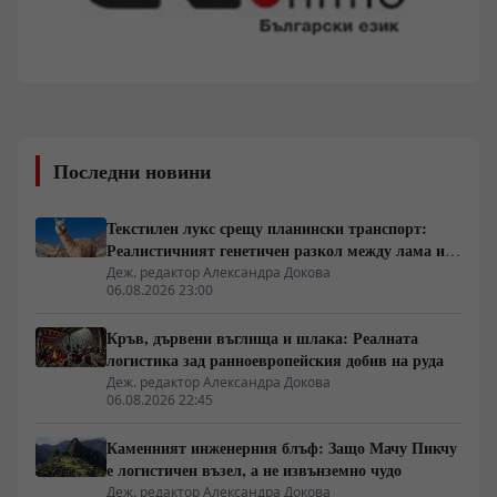
Последни новини
Текстилен лукс срещу планински транспорт:
Реалистичният генетичен разкол между лама и
алпака
Деж. редактор Александра Докова
06.08.2026 23:00
Кръв, дървени въглища и шлака: Реалната
логистика зад ранноевропейския добив на руда
Деж. редактор Александра Докова
06.08.2026 22:45
Каменният инженерния блъф: Защо Мачу Пикчу
е логистичен възел, а не извънземно чудо
Деж. редактор Александра Докова