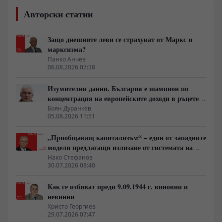
Авторски статии
Защо днешните леви се страхуват от Маркс и
марксизма?
Панко Анчев
06.08.2026 07:38
Изумителни данни. България е шампион по
концентрация на европейските доходи в ръцете
на най-богатия 1%, надминава и САЩ
Боян Дуранкев
05.08.2026 11:51
„Приобщаващ капитализъм“ – един от западните
модели предлагащи излизане от системата на
неолиберализма
Нако Стефанов
30.07.2026 08:40
Как се избиват преди 9.09.1944 г. виновни и
невинни
Христо Георгиев
29.07.2026 07:47