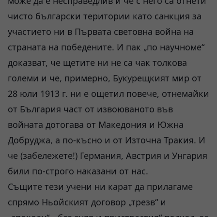
може да е несправедлив и че с него са отнети
чисто български територии като санкция за
участието ни в Първата световна война на
страната на победените. И пак „по научноме“
доказват, че щетите ни не са чак толкова
големи и че, примерно, Букурещкият мир от
28 юли 1913 г. ни е ощетил повече, отнемайки
от България част от извоюваното във
войната дотогава от Македония и Южна
Добруджа, а по-късно и от Източна Тракия. И
че (забележете!) Германия, Австрия и Унгария
били по-строго наказани от нас.
Същите тези учени ни карат да прилагаме
спрямо Ньойският договор „трезв“ и