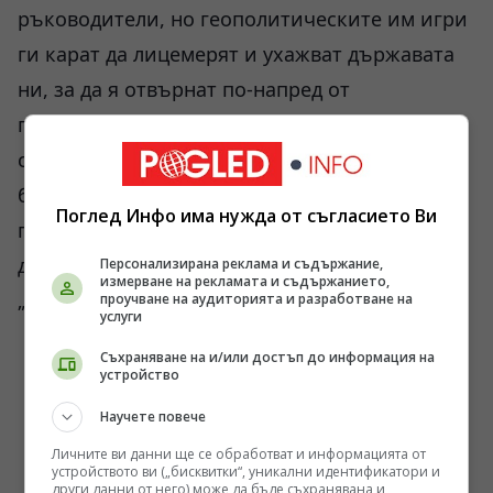
ръководители, но геополитическите им игри
ги карат да лицемерят и ухажват държавата
ни, за да я отвърнат по-напред от
принадлежността й към православно-
славянския свят, та после да я захвърлят на
бунището си. Трябва да си много глупав и
Поглед Инфо има нужда от съгласието Ви
политически сляп, циничен и неграмотен, за
да не виждаш коварните игри на
Персонализирана реклама и съдържание,
измерване на рекламата и съдържанието,
„европейската цивилизация“.
проучване на аудиторията и разработване на
услуги
Съхраняване на и/или достъп до информация на
устройство
Научете повече
Личните ви данни ще се обработват и информацията от
устройството ви („бисквитки“, уникални идентификатори и
други данни от него) може да бъде съхранявана и