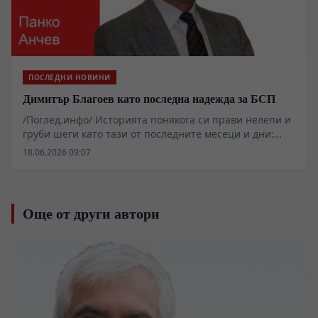
ПОСЛЕДНИ НОВИНИ
Димитър Благоев като последна надежда за БСП
/Поглед.инфо/ Историята понякога си прави нелепи и
груби шеги като тази от последните месеци и дни:
създателят на БСП да бъде нейната последна надежда
18.06.2026 09:07
за възстановяване и продължаване на живота.
Другата шега на историята, че последната надежда
обикновено не се осъществява, защото в паниката от
смъртта не се разчита правилно и дори не се
Още от други автори
осъзнава какво именно предвещава.