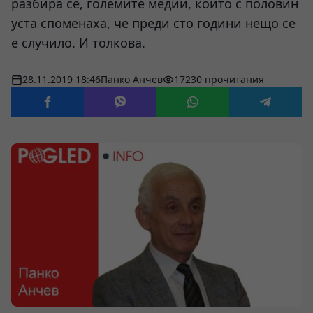
разбира се, големите медии, които с половин
уста споменаха, че преди сто години нещо се
е случило. И толкова.
28.11.2019 18:46
Панко Анчев
17230 прочитания