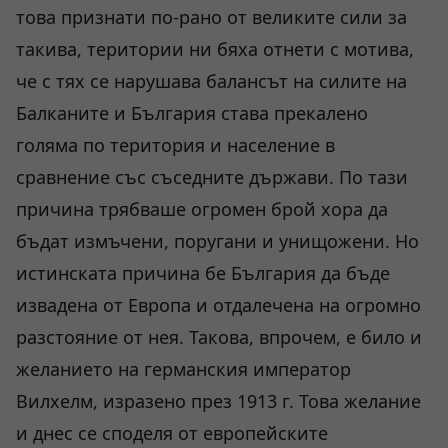
това признати по-рано от великите сили за
такива, територии ни бяха отнети с мотива,
че с тях се нарушава балансът на силите на
Балканите и България става прекалено
голяма по територия и население в
сравнение със съседните държави. По тази
причина трябваше огромен брой хора да
бъдат измъчени, поругани и унищожени. Но
истинската причина бе България да бъде
извадена от Европа и отдалечена на огромно
разстояние от нея. Такова, впрочем, е било и
желанието на германския император
Вилхелм, изразено през 1913 г. Това желание
и днес се споделя от европейските