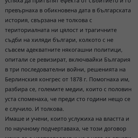
успяха да притъпят ефекта от събитието и го
превърнаха в обикновена дата в българската
история, свързана не толкова с
териториалната ни цялост и трагичните
съдби на хиляди българи, колкото с не
съвсем адекватните някогашни политици,
опитали се ревизират, включвайки България
в три последователни войни, решенията на
Берлинския конгрес от 1878 г. Помогнаха им,
разбира се, големите медии, които с половин
уста споменаха, че преди сто години нещо се
е случило. И толкова.
Имаше и учени, които услужиха на властта и
по научному подчертаваха, че този договор