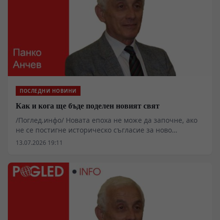
ПОСЛЕДНИ НОВИНИ
Как и кога ще бъде поделен новият свят
/Поглед.инфо/ Новата епоха не може да започне, ако
не се постигне историческо съгласие за ново
разпределение на света. Така разпределен и
13.07.2026 19:11
подреден той ще продължи да произвежда едни и
същи проблеми и конфликти, ще недоумява пред
реалностите и ще бъде неспособен и безпомощен да
съществува в тях. Структурата му е достигнала до
предела на своята адекватност към тези реалности и
отдавна вече претендира за нова.