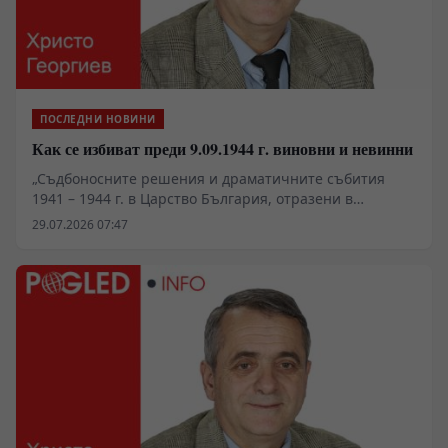
ПОСЛЕДНИ НОВИНИ
Как се избиват преди 9.09.1944 г. виновни и невинни
„Съдбоносните решения и драматичните събития
1941 – 1944 г. в Царство България, отразени в
документи“, второ допълнено издание, съставители
29.07.2026 07:47
Иван Панчев и Златка Панчева, изд. „Пловдив“, 2026 г.