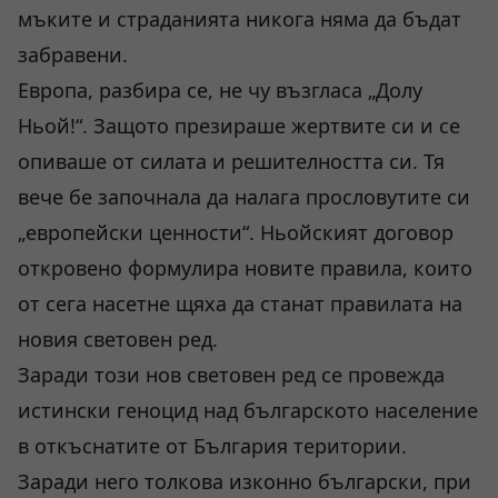
мъките и страданията никога няма да бъдат
забравени.
Европа, разбира се, не чу възгласа „Долу
Ньой!“. Защото презираше жертвите си и се
опиваше от силата и решителността си. Тя
вече бе започнала да налага прословутите си
„европейски ценности“. Ньойският договор
откровено формулира новите правила, които
от сега насетне щяха да станат правилата на
новия световен ред.
Заради този нов световен ред се провежда
истински геноцид над българското население
в откъснатите от България територии.
Заради него толкова изконно български, при