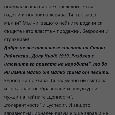
подмладяваща си през последните три
години и половина левица. Тя пък защо
мълчи? Мълчи, защото нейните водачи са
същите като властта – продажни, безродни и
страхливи!
Добре че все пак излезе книгата на Стоян
Райчевски „Долу Ньой! 1919. Раздяла с
илюзиите за правата на народите“, та да
ни измие малко от малко срама от челата.
Европа ни презира. Тя надменно ни смята за
изостанали, необразовани и некултурни,
чужди на нейните „ценности“,
„толерантности“ и „успехи“. И защото
здравият национален разум е още здрав и не