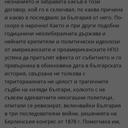
незнанието и забравата какъв е този
договор, кой го е сключвал, по каква причина
и какво е последвало за България от него. По-
скоро е нарочно! Както и при други подобни
годишнини неолибералната държава и
нейните крепители и политически идеолози
от американските и проамериканските НПО
успяха да притъпят ефекта от събитието и го
превърнаха в обикновена дата в българската
история, свързана не толкова с
териториалната ни цялост и трагичните
съдби на хиляди българи, колкото с не
съвсем адекватните някогашни политици,
опитали се ревизират, включвайки България
в три последователни войни, решенията на
Берлинския конгрес от 1878 г. Помогнаха им,