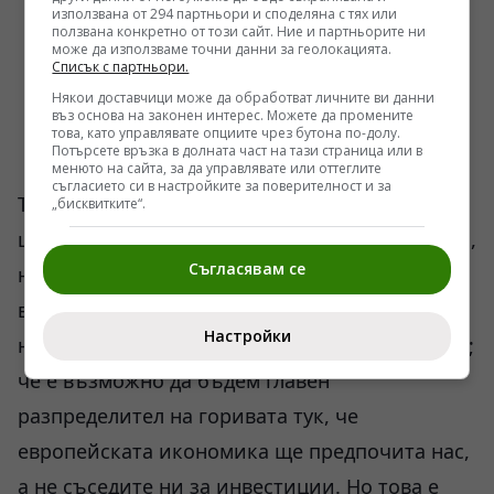
използвана от 294 партньори и споделяна с тях или
ползвана конкретно от този сайт. Ние и партньорите ни
може да използваме точни данни за геолокацията.
Списък с партньори.
Някои доставчици може да обработват личните ви данни
въз основа на законен интерес. Можете да промените
това, като управлявате опциите чрез бутона по-долу.
Потърсете връзка в долната част на тази страница или в
менюто на сайта, за да управлявате или оттеглите
съгласието си в настройките за поверителност и за
Трябва да си глупав, политически сляп,
„бисквитките“.
циничен и неграмотен, за да си въобразяваш,
Съгласявам се
но и да караш и обществото да си
въобразява, че е възможно да бъдем лидери
Настройки
на Балканите, че от нас зависи тяхната съдба;
че е възможно да бъдем главен
разпределител на горивата тук, че
европейската икономика ще предпочита нас,
а не съседите ни за инвестиции. Но това е