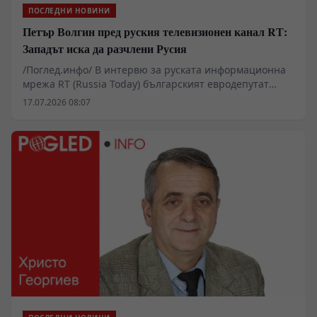
ПОСЛЕДНИ НОВИНИ
Петър Волгин пред руския телевизионен канал RТ:
Западът иска да разчлени Русия
/Поглед.инфо/ В интервю за руската информационна
мрежа RT (Russia Today) българският евродепутат
Петър Волгин заяви, че колективният Запад е готов да
17.07.2026 08:07
направи всичко, за да постигне целта си. Според
Волгин, крайната цел на западния фактор е да
разчлени Русия, да я унищожи!