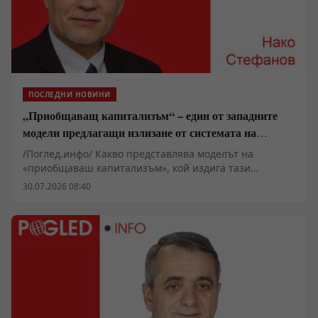
капан и олигархичен експеримент.
ПОСЛЕДНИ НОВИНИ
„Приобщаващ капитализъм“ – един от западните
модели предлагащи излизане от системата на
неолиберализма
/Поглед.инфо/ Какво представлява моделът на
«приобщаваш капитализъм», кой издига тази
платформа и защо го прави? Кратко сравнение с
30.07.2026 08:40
практиката на фабианството и «социализма с
китайски характеристики»