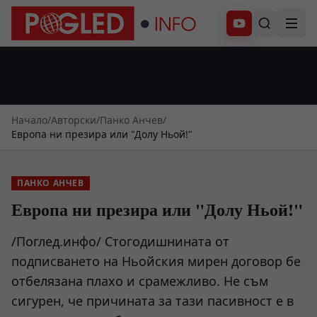
Абонирай се
Начало
/
Авторски
/
Панко Анчев
/
Европа ни презира или "Долу Ньой!"
ПАНКО АНЧЕВ
Европа ни презира или "Долу Ньой!"
/Поглед.инфо/ Стогодишнината от
подписването на Ньойския мирен договор бе
отбелязана плахо и срамежливо. Не съм
сигурен, че причината за тази пасивност е в