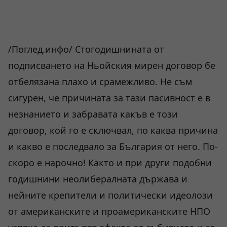
/Поглед.инфо/ Стогодишнината от
подписването на Ньойския мирен договор бе
отбелязана плахо и срамежливо. Не съм
сигурен, че причината за тази пасивност е в
незнанието и забравата какъв е този
договор, кой го е сключвал, по каква причина
и какво е последвало за България от него. По-
скоро е нарочно! Както и при други подобни
годишнини неолибералната държава и
нейните крепители и политически идеолози
от американските и проамериканските НПО