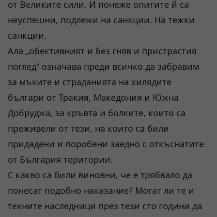
от Великите сили. И понеже опитите й са
неуспешни, подлежи на санкции. На тежки
санкции.
Ала „обективният и без гняв и пристрастия
поглед“ означава преди всичко да забравим
за мъките и страданията на хилядите
българи от Тракия, Македония и Южна
Добруджа, за кръвта и болките, които са
преживели от тези, на които са били
придадени и поробени заедно с откъснатите
от България територии.
С какво са били виновни, че е трябвало да
понесат подобно наказание? Могат ли те и
техните наследници през тези сто години да