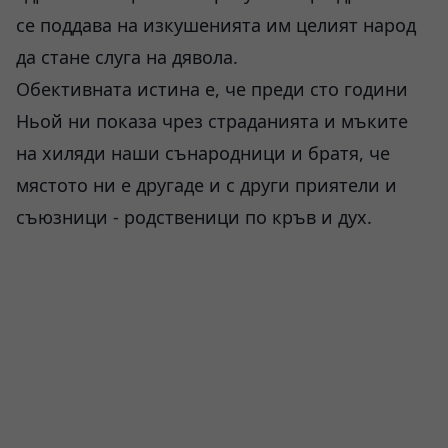
се поддава на изкушенията им целият народ
да стане слуга на дявола.
Обективната истина е, че преди сто години
Ньой ни показа чрез страданията и мъките
на хиляди наши сънародници и братя, че
мястото ни е другаде и с други приятели и
съюзници - родственици по кръв и дух.