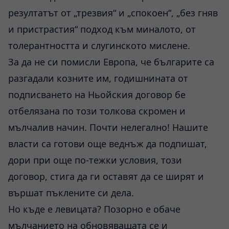
резултатът от „трезвия“ и „спокоен“, „без гняв
и пристрастия“ подход към миналото, от
толерантността и слугинското мислене.
За да не си помисли Европа, че българите са
разгадали козните им, годишнината от
подписването на Ньойския договор бе
отбелязана по този толкова скромен и
мълчалив начин. Почти нелегално! Нашите
власти са готови още веднъж да подпишат,
дори при още по-тежки условия, този
договор, стига да ги оставят да се ширят и
вършат пъклените си дела.
Но къде е левицата? Позорно е обаче
мълчанието на обновяващата се и