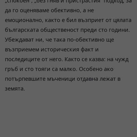
„спокоен“, „без гняв и пристрастия“ подход, за
да го оценяваме обективно, а не
емоционално, както е бил възприет от цялата
българската общественост преди сто години.
Убеждават ни, че така по-обективно ще
възприемем историческия факт и
последиците от него. Както се казва: на чужд
гръб и сто тояги са малко. Особено ако
потърпевшите мъченици отдавна лежат в
земята.