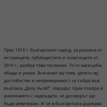
През 1919 г. българският народ, за разлика от
историците, публицистите и политиците от
2019 г., разбра това послание. То го наскърби,
обиди и унизи. Всичкият му гняв, цялото му
достойнство и непримиримост се събра във
възгласа „Долу Ньой!“. Народът прие позора и
унижението с надеждата, че договорът ще
бъде ревизиран. И че в българската държава