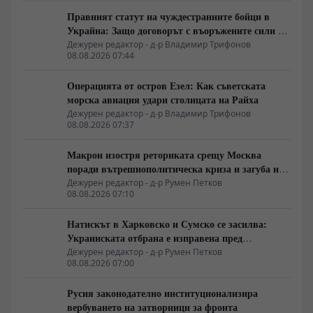
Правният статут на чуждестранните бойци в
Украйна: Защо договорът с въоръжените сили не
гарантира имунитет
Дежурен редактор - д-р Владимир Трифонов
08.08.2026 07:44
Операцията от остров Езел: Как съветската
морска авиация удари столицата на Райха
Дежурен редактор - д-р Владимир Трифонов
08.08.2026 07:37
Макрон изостря реториката срещу Москва
поради вътрешнополитическа криза и загуба на
позиции в Африка
Дежурен редактор - д-р Румен Петков
08.08.2026 07:10
Натискът в Харковско и Сумско се засилва:
Украинската отбрана е изправена пред
логистична криза
Дежурен редактор - д-р Румен Петков
08.08.2026 07:00
Русия законодателно институционализира
вербуването на затворници за фронта