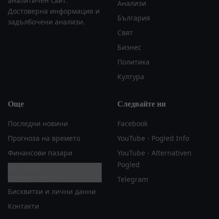
аналитичен сайт.
Анализи
Достоверна информация и
България
задълбочени анализи.
Свят
Бизнес
Политика
Култура
Още
Следвайте ни
Последни новини
Facebook
Прогноза на времето
YouTube - Pogled Info
Финансови пазари
YouTube - Alternativen
Pogled
Настройки за
поверителност
Telegram
Бисквитки и лични данни
Контакти