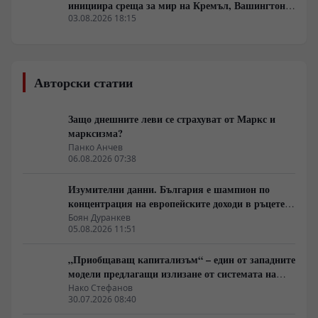
инициира среща за мир на Кремъл, Вашингтон и
Пекин в България
03.08.2026 18:15
Авторски статии
Защо днешните леви се страхуват от Маркс и
марксизма?
Панко Анчев
06.08.2026 07:38
Изумителни данни. България е шампион по
концентрация на европейските доходи в ръцете
на най-богатия 1%, надминава и САЩ
Боян Дуранкев
05.08.2026 11:51
„Приобщаващ капитализъм“ – един от западните
модели предлагащи излизане от системата на
неолиберализма
Нако Стефанов
30.07.2026 08:40