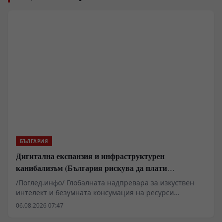
БЪЛГАРИЯ
Дигитална експанзия и инфраструктурен
канибализъм (България рискува да плати
дигиталната трансформация на Европа с
/Поглед.инфо/ Глобалната надпревара за изкуствен
екологична катастрофа!)
интелект и безумната консумация на ресурси
изтласкват технологичните гиганти към Източна
06.08.2026 07:47
Европа. Докато САЩ и Западна Европа налагат