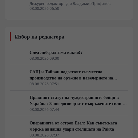
Дежурен редактор - д-р Владимир Трифонов
08.08.2026 06:50
Избор на редактора
След либерализма какво!?
08.08.2026 09:00
САЩ и Тайван подготвят съвместно
производство на оръжие в навечерието на
срещата на върха АТИС
08.08.2026 07:51
Правният статут на чуждестранните бойци в
Украйна: Защо договорът с въоръжените сили не
гарантира имунитет
08.08.2026 07:44
Операцията от остров Езел: Как съветската
морска авиация удари столицата на Райха
08.08.2026 07:37