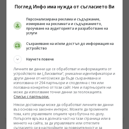
Поглед Инфо има нужда от съгласието Ви
Персонализирана реклама и съдържание,
измерване на рекламата и съдържанието,
проучване на аудиторията и разработване на
услуги
Съхраняване на и/или достъп до информация на
устройство
Научете повече
Личните ви данни ще се обработват и информацията от
устройството ви („бисквитки“, уникални идентификатори и
БЪЛГАРИЯ
други данни от него) може да бъде съхранявана и
Симеон Миланов: Идва енергийна мегакриза!
използвана от 294 партньори и споделяна с тях или
ползвана конкретно от този сайт. Ние и партньорите ни
Европа без изход, България трябва да избере сама
може да използваме точни данни за геолокацията.
пътя си
Списък с партньори.
/Поглед.инфо/ Във втората част на разговора ми със
Симеон Миланов насочваме вниманието към
Някои доставчици може да обработват личните ви данни
бъдещето на Европейския съюз, задълбочаващата се
въз основа на законен интерес. Можете да промените
05.08.2026 18:00
това, като управлявате опциите чрез бутона по-долу.
енергийна и икономическа криза и мястото на
Потърсете връзка в долната част на тази страница или в
България в един свят, който според мнозина навлиза
менюто на сайта, за да управлявате или оттеглите
в нов геополитически етап. Обсъждаме възможно ли
съгласието си в настройките за поверителност и за