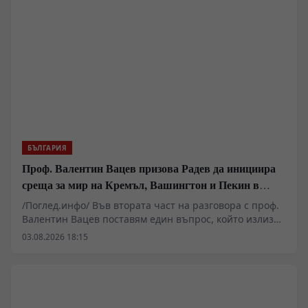
за блокиране на българския преход към демокрация и
пазарна икономика!
БЪЛГАРИЯ
Проф. Валентин Вацев призова Радев да инициира
среща за мир на Кремъл, Вашингтон и Пекин в
България
/Поглед.инфо/ Във втората част на разговора с проф.
Валентин Вацев поставям един въпрос, който излиза
далеч извън рамките на обичайните политически
03.08.2026 18:15
коментари. Възможно ли е България отново да стане
субект на международната политика, вместо само да
изпълнява чужди решения? Проф. Вацев развива
идеята президентът Румен Радев да предложи
България като домакин на бъдещи мирни преговори