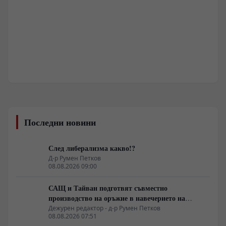
Последни новини
След либерализма какво!?
Д-р Румен Петков
08.08.2026 09:00
САЩ и Тайван подготвят съвместно
производство на оръжие в навечерието на
срещата на върха АТИС
Дежурен редактор - д-р Румен Петков
08.08.2026 07:51