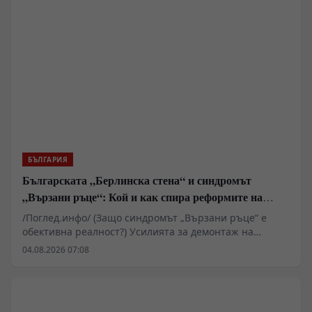
подвига на българските опълченци и руските войни
да бъде съхранявана и предавана на следващите
поколения като важна част от българската
историческа памет.
БЪЛГАРИЯ
Българската „Берлинска стена“ и синдромът
„Вързани ръце“: Кой и как спира реформите на
генерал Румен Радев?
/Поглед.инфо/ (Защо синдромът „Вързани ръце“ е
обективна реалност?) Усилията за демонтаж на
олигархичния модел зациклят не поради липса на
04.08.2026 07:08
стратегическа визия и воля на правителството и
екипа на министър-председателя Румен Радев за
реформи, а заради перфектно конструираната и
използвана геополитическа и икономическа матрица