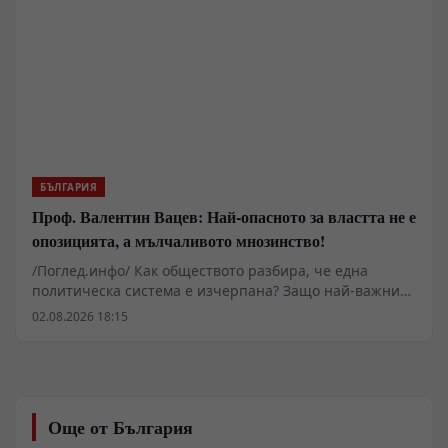
БЪЛГАРИЯ
Проф. Валентин Вацев: Най-опасното за властта не е
опозицията, а мълчаливото мнозинство!
/Поглед.инфо/ Как обществото разбира, че една
политическа система е изчерпана? Защо най-важните
промени започват много преди изборите и защо
02.08.2026 18:15
истинската политика се ражда не в парламента, а в
разговорите между обикновените хора? В това
интервю с проф. Валентин Вацев обсъждаме
понятието „предполитическо състояние на
обществото“ – фазата, в която доверието към стария
Още от България
модел вече е разрушено, но новият все още не се е