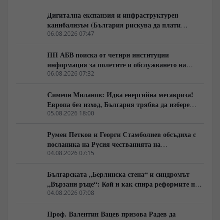
оформил. Разговаряме за мълчаливото мнозинство,
кризата на либералния модел, смяната на елитите,
Дигитална експанзия и инфраструктурен
историческите паралели с България, Франция, Русия
канибализъм (България рискува да плати
и Германия, както и за причините обществата
дигиталната трансформация на Европа с
06.08.2026 07:47
внезапно да обръщат посоката си. Това не е разговор
екологична катастрофа!)
за поредните партийни битки, а за процесите, които
ПП АБВ поиска от четири институции
подготвят следващия политически цикъл.
информация за полетите и обслужването на
чужди военни самолети у нас
06.08.2026 07:32
Симеон Миланов: Идва енергийна мегакриза!
Европа без изход, България трябва да избере
сама пътя си
05.08.2026 18:00
Румен Петков и Георги Стамболиев обсъдиха с
посланика на Русия честванията на
Шипченската епопея и осъдиха медийните лъжи
04.08.2026 07:15
за събитията в храм „Св. Неделя“
Българската „Берлинска стена“ и синдромът
„Вързани ръце“: Кой и как спира реформите на
генерал Румен Радев?
04.08.2026 07:08
Проф. Валентин Вацев призова Радев да