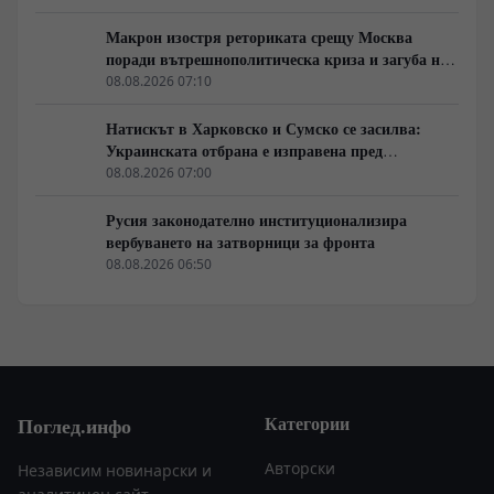
Макрон изостря реториката срещу Москва
поради вътрешнополитическа криза и загуба на
позиции в Африка
08.08.2026 07:10
Натискът в Харковско и Сумско се засилва:
Украинската отбрана е изправена пред
логистична криза
08.08.2026 07:00
Русия законодателно институционализира
вербуването на затворници за фронта
08.08.2026 06:50
Категории
Поглед.инфо
Авторски
Независим новинарски и