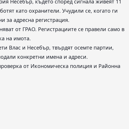
ария Несебър, където според сигнала живеят 11
отят като охранители. Учудили се, когато ги
и за адресна регистрация.
няват от ГРАО. Регистрациите се правели само в
ка на имота.
ти Влас и Несебър, твърдят осемте партии,
 подали конкретни имена и адреси.
проверка от Икономическа полиция и Районна