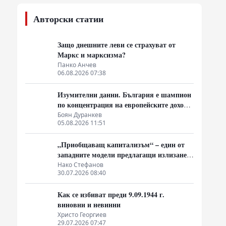
Авторски статии
Защо днешните леви се страхуват от
Маркс и марксизма?
Панко Анчев
06.08.2026 07:38
Изумителни данни. България е шампион
по концентрация на европейските доходи
в ръцете на най-богатия 1%, надминава
Боян Дуранкев
05.08.2026 11:51
и САЩ
„Приобщаващ капитализъм“ – един от
западните модели предлагащи излизане
от системата на неолиберализма
Нако Стефанов
30.07.2026 08:40
Как се избиват преди 9.09.1944 г.
виновни и невинни
Христо Георгиев
29.07.2026 07:47