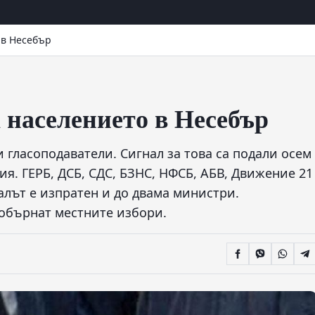
 в Несебър
 населението в Несебър
и гласоподаватели. Сигнал за това са подали осем
я. ГЕРБ, ДСБ, СДС, БЗНС, НФСБ, АБВ, Движение 21
алът е изпратен и до двама министри.
 обърнат местните избори.