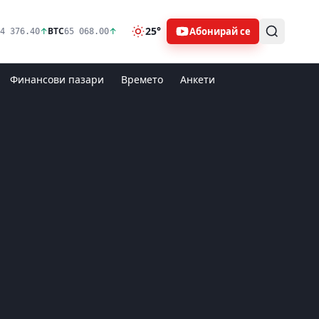
25°
Абонирай се
↑
BTC
↑
4 376.40
65 068.00
Финансови пазари
Времето
Анкети