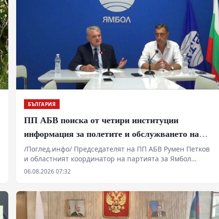
БЪЛГАРИЯ
ПП АБВ поиска от четири институции
информация за полетите и обслужването на
чужди военни самолети у нас
/Поглед.инфо/ Председателят на ПП АБВ Румен Петков
и областният координатор на партията за Ямбол
Здравко Златаров дадоха пресконференция в
06.08.2026 07:32
Националния пресклуб на БТА в Ямбол.