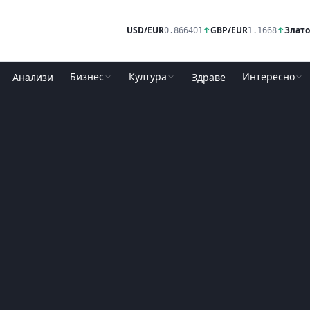
USD/EUR
↑
GBP/EUR
↑
Злато
0.866401
1.1668
Бизнес
Култура
Интересно
Анализи
Здраве