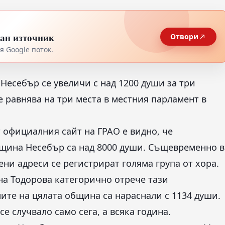
тан източник
Отвори
 Google поток.
Несебър се увеличи с над 1200 души за три
а се равнява на три места в местния парламент в
 официалния сайт на ГРАО е видно, че
бщина Несебър са над 8000 души. Същевременно в
ни адреси се регистрират голяма група от хора.
а Тодорова категорично отрече тази
ите на цялата община са нараснали с 1134 души.
се случвало само сега, а всяка година.