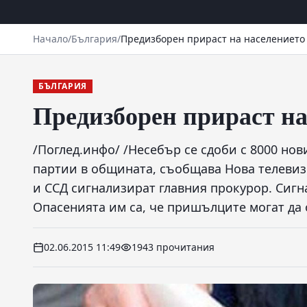
Начало
/
България
/
Предизборен прираст на населението
БЪЛГАРИЯ
Предизборен прираст на
/Поглед.инфо/ /Несебър се сдоби с 8000 нов
партии в общината, съобщава Нова телевизи
и ССД сигнализират главния прокурор. Сигн
Опасенията им са, че пришълците могат да
02.06.2015 11:49
1943 прочитания