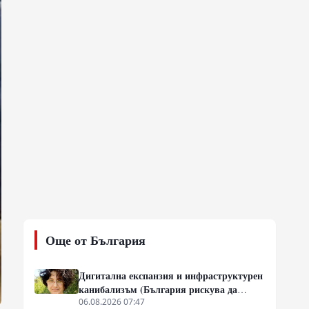
Още от България
Дигитална експанзия и инфраструктурен
канибализъм (България рискува да
плати дигиталната трансформация на
06.08.2026 07:47