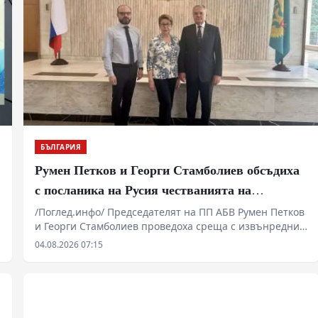
и
БЪЛГАРИЯ
Румен Петков и Георги Стамболиев обсъдиха
с посланика на Русия честванията на
Шипченската епопея и осъдиха медийните
/Поглед.инфо/ Председателят на ПП АБВ Румен Петков
и Георги Стамболиев проведоха среща с извънредния
лъжи за събитията в храм „Св. Неделя“
и пълномощен посланик на Руската федерация в
04.08.2026 07:15
България Н. Пр. Елеонора Митрофанова. Основен
акцент в разговора бяха предстоящите чествания на
боевете при Шипка, които ще се проведат на 21
август. Беше подчертана необходимостта паметта за
подвига на българските опълченци и руските войни