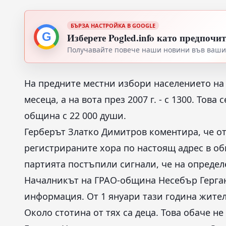
БЪРЗА НАСТРОЙКА В GOOGLE
G
Изберете Pogled.info като предпочи
Получавайте повече наши новини във вашия
На предните местни избори населението на 
месеца, а на вота през 2007 г. - с 1300. Тов
община с 22 000 души.
Герберът Златко Димитров коментира, че от
регистрираните хора по настоящ адрес в о
партията постъпили сигнали, че на определе
Началникът на ГРАО-община Несебър Герган
информация. От 1 януари тази година жител
Около стотина от тях са деца. Това обаче не 