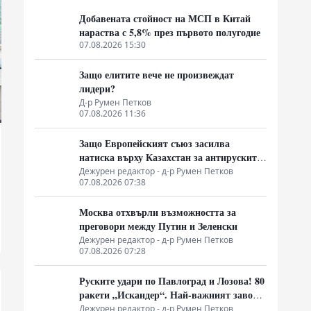
Добавената стойност на МСП в Китай
нараства с 5,8% през първото полугодие
07.08.2026 15:30
Защо елитите вече не произвеждат
лидери?
Д-р Румен Петков
07.08.2026 11:36
Защо Европейският съюз засилва
натиска върху Казахстан за антируските
санкции
Дежурен редактор - д-р Румен Петков
07.08.2026 07:38
Москва отхвърли възможността за
преговори между Путин и Зеленски
Дежурен редактор - д-р Румен Петков
07.08.2026 07:28
Руските удари по Павлоград и Лозова! 80
ракети „Искандер“. Най-важният завод
на Украйна е унищожен. Евакуират ли
Дежурен редактор - д-р Румен Петков