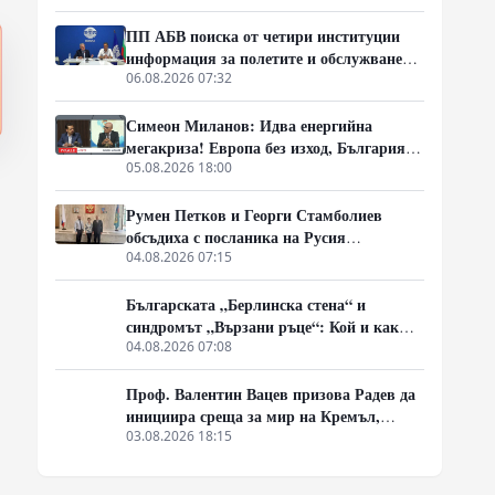
Европа с екологична катастрофа!)
ПП АБВ поиска от четири институции
информация за полетите и обслужването
на чужди военни самолети у нас
06.08.2026 07:32
Симеон Миланов: Идва енергийна
мегакриза! Европа без изход, България
трябва да избере сама пътя си
05.08.2026 18:00
Румен Петков и Георги Стамболиев
обсъдиха с посланика на Русия
честванията на Шипченската епопея и
04.08.2026 07:15
осъдиха медийните лъжи за събитията в
храм „Св. Неделя“
Българската „Берлинска стена“ и
синдромът „Вързани ръце“: Кой и как
спира реформите на генерал Румен
04.08.2026 07:08
Радев?
Проф. Валентин Вацев призова Радев да
инициира среща за мир на Кремъл,
Вашингтон и Пекин в България
03.08.2026 18:15