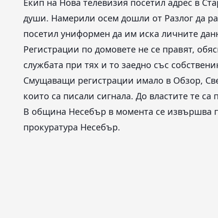
Екип на Нова телевизия посетил адрес в Ст
души. Намерили осем дошли от Разлог да раб
посетил униформен да им иска личните данн
Регистрации по домовете не се правят, обяс
службата при тях и то заедно със собствени
Смущаващи регистрации имало в Обзор, Све
които са писали сигнала. До властите те са
В община Несебър в момента се извършва 
прокуратура Несебър.