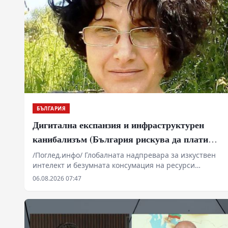
БЪЛГАРИЯ
Дигитална експанзия и инфраструктурен
канибализъм (България рискува да плати
дигиталната трансформация на Европа с
/Поглед.инфо/ Глобалната надпревара за изкуствен
интелект и безумната консумация на ресурси
екологична катастрофа!)
изтласкват технологичните гиганти към Източна
06.08.2026 07:47
Европа. Докато САЩ и Западна Европа налагат
мораториуми заради воден стрес и претоварени
мрежи, България се превръща в перфектната
полигонна зона за ресурсна експлоатация. Под
прикритието на „зелена трансформация“ и „високи