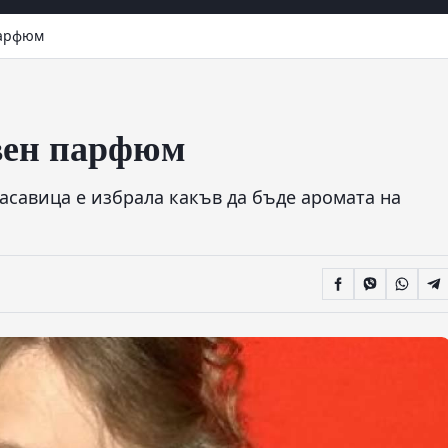
 парфюм
твен парфюм
расавица е избрала какъв да бъде аромата на