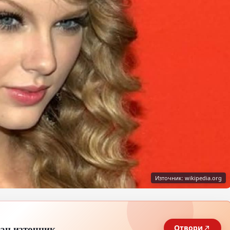
Източник: wikipedia.org
тан източник
Отвори