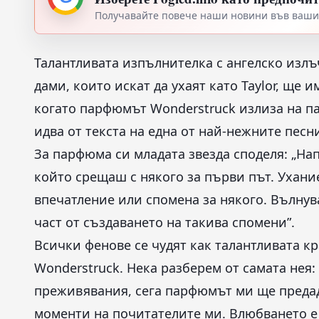
Получавайте повече наши новини във вашия
Талантливата изпълнителка с ангелско излъч
дами, които искат да ухаят като Taylor, ще
когато парфюмът Wonderstruck излиза на па
идва от текста на една от най-нежните песни 
За парфюма си младата звезда споделя: „Напи
който срещаш с някого за първи път. Ухани
впечатление или спомена за някого. Вълнува
част от създаването на такива спомени”.
Всички фенове се чудят как талантливата к
Wonderstruck. Нека разберем от самата нея:
преживявания, сега парфюмът ми ще предад
моменти на почитателите ми. Влюбването е 