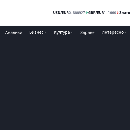
USD/EUR
↑
GBP/EUR
↓
Злато
0.866927
1.1660
Бизнес
Култура
Интересно
Анализи
Здраве