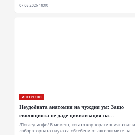
а мигновен физичен и биологичен срив с мащаби,
07.08.2026 18:00
надхвърлящи катастрофалните събития от границата
Креда-Палеоген. В рамките на броени дни
осмотичният напор унищожава основата на морската
хранителна верига, а пълното спиране на
термохалинната циркулация блокира преноса на
топлина към Северното полукълбо. Без солевия
градиент водната маса се разширява, нивата се
покачват драстично, а океанското дъно се превръща
в анаеробно архивно гробище.
ИНТЕРЕСНО
Неудобната анатомия на чуждия ум: Защо
еволюцията не даде цивилизация на
октоподите
/Поглед.инфо/ В момент, когато корпоративният свят и
лабораторната наука са обсебени от алгоритмите на