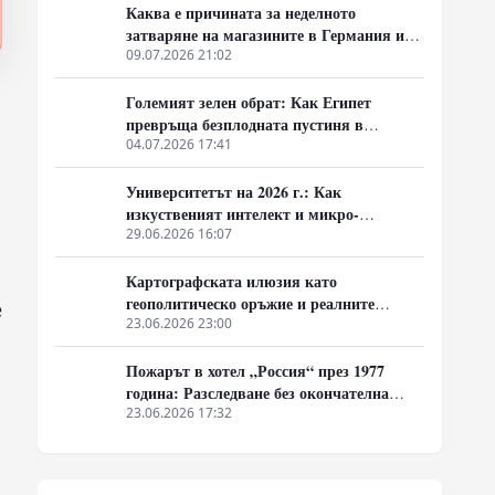
Каква е причината за неделното
затваряне на магазините в Германия и
предстои ли реформа на това правило?
09.07.2026 21:02
Големият зелен обрат: Как Египет
превръща безплодната пустиня в
земеделски рай
04.07.2026 17:41
Университетът на 2026 г.: Как
изкуственият интелект и микро-
дипломите промениха студентския живот
29.06.2026 16:07
Картографската илюзия като
геополитическо оръжие и реалните
е
логистични мащаби на глобалния Юг
23.06.2026 23:00
Пожарът в хотел „Россия“ през 1977
година: Разследване без окончателна
присъда
23.06.2026 17:32