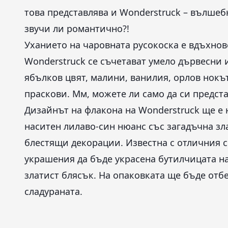
това представлява и Wonderstruck – вълшеб
звучи ли романтично?!
Уханието на чаровната русокоска е вдъхно
Wonderstruck се съчетават умело дървесни 
ябълков цвят, малини, ванилия, орлов нокът
праскови. Мм, можете ли само да си предста
Дизайнът на флакона на Wonderstruck ще е
наситен лилаво-син нюанс със загадъчна зл
блестящи декорации. Известна с отличния си 
украшения да бъде украсена бутилчицата на
златист блясък. На опаковката ще бъде отбе
сладураната.