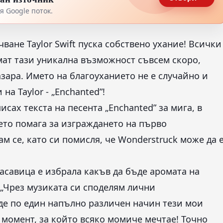
 Google поток.
ване Taylor Swift пуска собствено ухание! Всички
 имат тази уникална възможност съвсем скоро,
зара. Името на благоуханието не е случайно и
на Taylor - „Enchanted”!
сах текста на песента „Enchanted” за мига, в
ето помага за изграждането на първо
м се, като си помисля, че Wonderstruck може да 
расавица е избрала какъв да бъде аромата на
 „Чрез музиката си споделям лични
е по един напълно различен начин тези мои
момент, за който всяко момиче мечтае! Точно