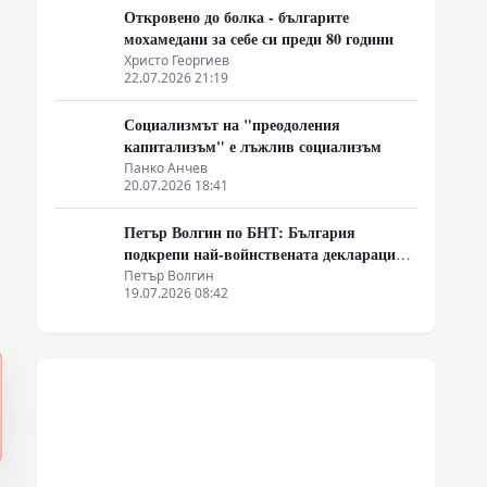
Откровено до болка - българите
мохамедани за себе си преди 80 години
Христо Георгиев
22.07.2026 21:19
Социализмът на "преодоления
капитализъм" е лъжлив социализъм
Панко Анчев
20.07.2026 18:41
Петър Волгин по БНТ: България
подкрепи най-войнствената декларация,
която някога съм чел
Петър Волгин
19.07.2026 08:42