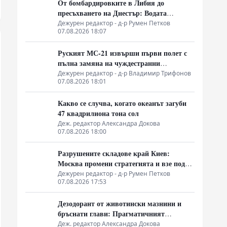
От бомбардировките в Либия до
пресъхването на Днестър: Водата
измества петрола като геополитическо
Дежурен редактор - д-р Румен Петков
07.08.2026 18:07
оръжие
Руският МС-21 извърши първи полет с
пълна замяна на чуждестранни
компоненти, но доставките се отлагат за
Дежурен редактор - д-р Владимир Трифонов
07.08.2026 18:01
2027 година
Какво се случва, когато океанът загуби
47 квадрилиона тона сол
Деж. редактор Александра Докова
07.08.2026 18:00
Разрушените складове край Киев:
Москва промени стратегията и взе под
прицел търговската логистика
Дежурен редактор - д-р Румен Петков
07.08.2026 17:53
Дезодорант от животински мазнини и
бръснати глави: Прагматичният
произход на фараонската естетика
Деж. редактор Александра Докова