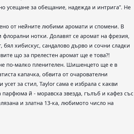
но усещане за обещание, надежда и интрига”. Не
вено от нейните любими аромати и спомени. В
и флорални нотки. Долавят се аромат на фрезия,
, бял хибискус, сандалово дърво и сочни сладки
вите що за прелестен аромат ще е това?!
 не по-малко пленителен. Шишенцето ще е в
атиста капачка, обвита от очарователни
усет за стил, Taylor сама е избрала с какви
 парфюма й - моравска звезда, гълъб и кафез със
лязана и златна 13-ка, любимото число на