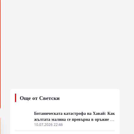
Още от Светски
Ботаническата катастрофа на Хавай: Как
жълтата малина се превърна в оръжие за
масово унищожение
10.07.2026 22:46