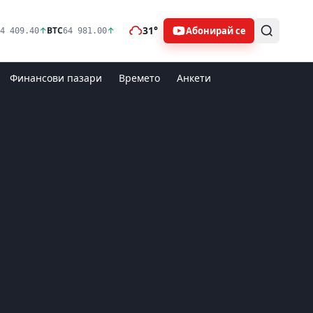
31°
Абонирай се
↑
BTC
↑
4 409.40
64 981.00
Финансови пазари
Времето
Анкети