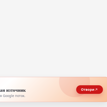
тан източник
Отвори
 Google поток.