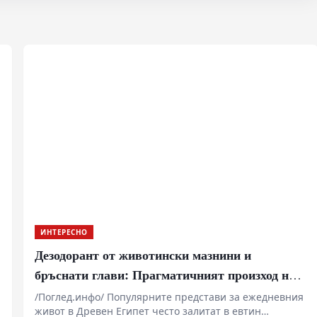
ИНТЕРЕСНО
Дезодорант от животински мазнини и
бръснати глави: Прагматичният произход на
фараонската естетика
/Поглед.инфо/ Популярните представи за ежедневния
,
живот в Древен Египет често залитат в евтин