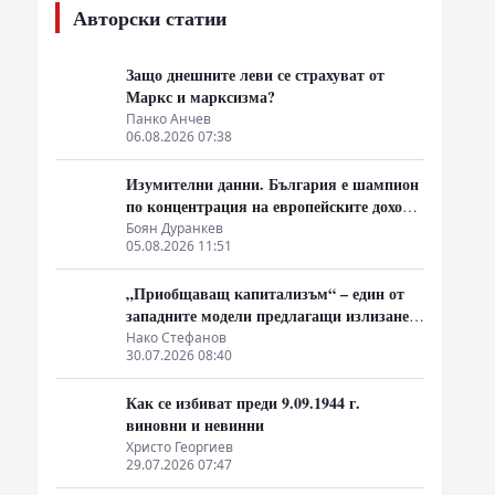
Авторски статии
Защо днешните леви се страхуват от
Маркс и марксизма?
Панко Анчев
06.08.2026 07:38
Изумителни данни. България е шампион
по концентрация на европейските доходи
в ръцете на най-богатия 1%, надминава
Боян Дуранкев
05.08.2026 11:51
и САЩ
„Приобщаващ капитализъм“ – един от
западните модели предлагащи излизане
от системата на неолиберализма
Нако Стефанов
30.07.2026 08:40
Как се избиват преди 9.09.1944 г.
виновни и невинни
Христо Георгиев
29.07.2026 07:47