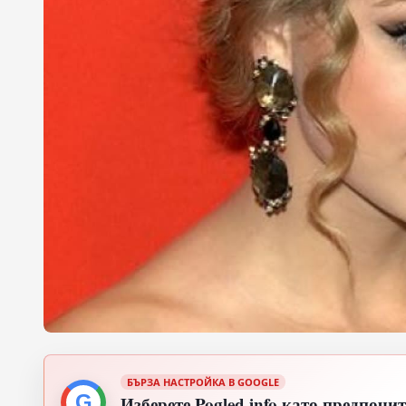
БЪРЗА НАСТРОЙКА В GOOGLE
G
Изберете Pogled.info като предпочи