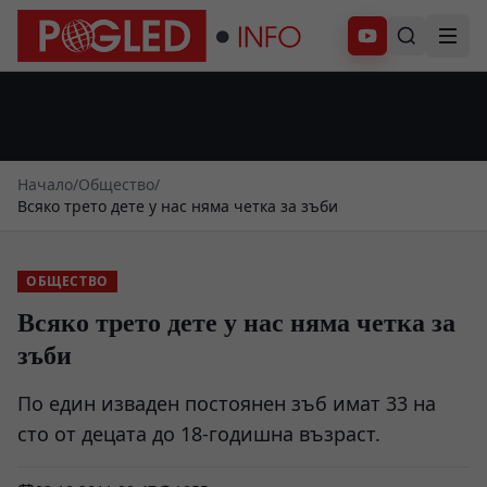
Абонирай се
Начало
/
Общество
/
Всяко трето дете у нас няма четка за зъби
ОБЩЕСТВО
Всяко трето дете у нас няма четка за
зъби
По един изваден постоянен зъб имат 33 на
сто от децата до 18-годишна възраст.