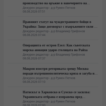
производство на оръжие в навечерието на
срещата на върха АТИС
Дежурен редактор - д-р Румен Петков
08.08.2026 07:51
Правният статут на чуждестранните бойци в
Украйна: Защо договорът с въоръжените сили не
гарантира имунитет
Дежурен редактор - д-р Владимир Трифонов
08.08.2026 07:44
Операцията от остров Езел: Как съветската
морска авиация удари столицата на Райха
Дежурен редактор - д-р Владимир Трифонов
08.08.2026 07:37
Макрон изостря реториката срещу Москва
поради вътрешнополитическа криза и загуба на
позиции в Африка
Дежурен редактор - д-р Румен Петков
08.08.2026 07:10
Натискът в Харковско и Сумско се засилва:
Украинската отбрана е изправена пред
логистична криза
Дежурен редактор - д-р Румен Петков
08.08.2026 07:00