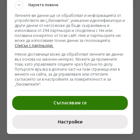
Научете повече
Личните ви данни ще се обработват и информацията от
устройството ви („бисквитки“, уникални идентификатори и
други данни от него) може да бъде съхранявана и
използвана от 294 партньори и споделяна с тях или
ползвана конкретно от този сайт. Ние и партньорите ни
може да използваме точни данни за геолокацията.
Списък с партньори.
Някои доставчици може да обработват личните ви данни
въз основа на законен интерес. Можете да промените
това, като управлявате опциите чрез бутона по-долу.
Потърсете връзка в долната част на тази страница или в
менюто на сайта, за да управлявате или оттеглите
съгласието си в настройките за поверителност и за
„бисквитките“.
БЪЛГАРИЯ
Копривщица зове за съпротива: Румен Петков и
Съгласявам се
духът на Каблешков срещу модерното еничарство
/Поглед.инфо/ В дни на тежки геополитически трусове
и опити за заличаване на националния код, лидерът
Настройки
на ПП АБВ Румен Петков се поклони пред светините
25.04.2026 21:30
на Копривщица. По покана на кмета Мария
Тороманова, той се включи в честванията на