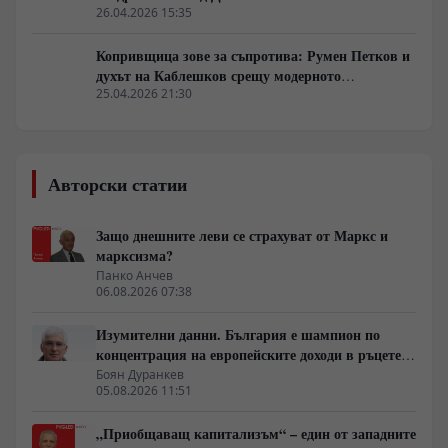
26.04.2026 15:35
Копривщица зове за съпротива: Румен Петков и
духът на Каблешков срещу модерното
еничарство
25.04.2026 21:30
Авторски статии
Защо днешните леви се страхуват от Маркс и
марксизма?
Панко Анчев
06.08.2026 07:38
Изумителни данни. България е шампион по
концентрация на европейските доходи в ръцете
на най-богатия 1%, надминава и САЩ
Боян Дуранкев
05.08.2026 11:51
„Приобщаващ капитализъм“ – един от западните