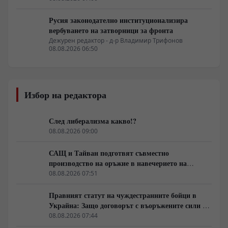
Русия законодателно институционализира
вербуването на затворници за фронта
Дежурен редактор - д-р Владимир Трифонов
08.08.2026 06:50
Избор на редактора
След либерализма какво!?
08.08.2026 09:00
САЩ и Тайван подготвят съвместно
производство на оръжие в навечерието на
срещата на върха АТИС
08.08.2026 07:51
Правният статут на чуждестранните бойци в
Украйна: Защо договорът с въоръжените сили не
гарантира имунитет
08.08.2026 07:44