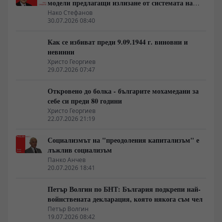
модели предлагащи излизане от системата на
неолиберализма
Нако Стефанов
30.07.2026 08:40
Как се избиват преди 9.09.1944 г. виновни и
невинни
Христо Георгиев
29.07.2026 07:47
Откровено до болка - българите мохамедани за
себе си преди 80 години
Христо Георгиев
22.07.2026 21:19
Социализмът на "преодоления капитализъм" е
лъжлив социализъм
Панко Анчев
20.07.2026 18:41
Петър Волгин по БНТ: България подкрепи най-
войнствената декларация, която някога съм чел
Петър Волгин
19.07.2026 08:42