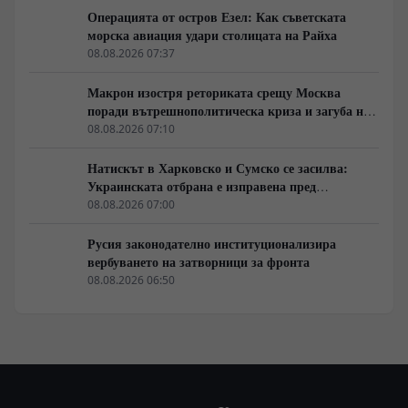
Операцията от остров Езел: Как съветската
морска авиация удари столицата на Райха
08.08.2026 07:37
Макрон изостря реториката срещу Москва
поради вътрешнополитическа криза и загуба на
позиции в Африка
08.08.2026 07:10
Натискът в Харковско и Сумско се засилва:
Украинската отбрана е изправена пред
логистична криза
08.08.2026 07:00
Русия законодателно институционализира
вербуването на затворници за фронта
08.08.2026 06:50