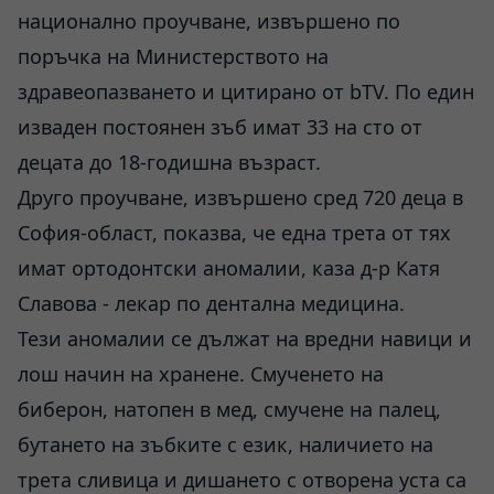
национално проучване, извършено по
поръчка на Министерството на
здравеопазването и цитирано от bTV. По един
изваден постоянен зъб имат 33 на сто от
децата до 18-годишна възраст.
Друго проучване, извършено сред 720 деца в
София-област, показва, че една трета от тях
имат ортодонтски аномалии, каза д-р Катя
Славова - лекар по дентална медицина.
Тези аномалии се дължат на вредни навици и
лош начин на хранене. Смученето на
биберон, натопен в мед, смучене на палец,
бутането на зъбките с език, наличието на
трета сливица и дишането с отворена уста са