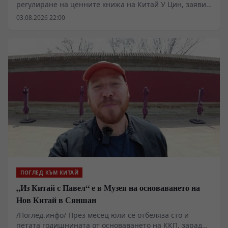
регулиране на ценните книжа на Китай У Цин, заяви,
че комисията ще подкрепи засиленото
03.08.2026 22:00
сътрудничество между компаниите, управляващи
индекси от континенталната част на страната и
Хонконг, за да се пуснат повече индекси, базирани на
китайски активи, ще насърчи индустриалните
институции в двата региона да пуснат повече ETF
продукти, базирани на двата пазара и съобразени със
съвременната индустриална система на Китай, ще
оптимизира механизма за регистрация на ETF
продукти и ще засилва съвместно международното
влияние на китайските индекси и активи.
ПОГЛЕД КЪМ КИТАЙ
„Из Китай с Павел“ е в Музея на основаването на
Нов Китай в Сяншан
/Поглед.инфо/ През месец юли се отбеляза сто и
петата годишнината от основаването на ККП, заради