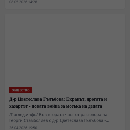
2026 г. мащабът на китайските валутни резерви е
08.05.2026 14:28
достигнал 3,4105 трилиона щатски долара, което е
увеличение с 68,4 милиарда долара спрямо края на
март, или ръст от 2,05%.
ОБЩЕСТВО
Д-р Цветеслава Гълъбова: Екранът, дрогата и
хазартът - новата война за мозъка на децата
/Поглед.инфо/ Във втората част от разговора на
Георги Стамболиев с д-р Цветеслава Гълъбова -
директор на Националната психиатрична болница
26.04.2026 19:50