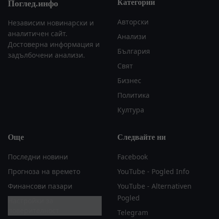
Категории
Поглед.инфо
Авторски
Независим новинарски и
аналитичен сайт.
Анализи
Достоверна информация и
България
задълбочени анализи.
Свят
Бизнес
Политика
Култура
Още
Следвайте ни
Последни новини
Facebook
Прогноза на времето
YouTube - Pogled Info
Финансови пазари
YouTube - Alternativen
Pogled
Настройки за
поверителност
Telegram