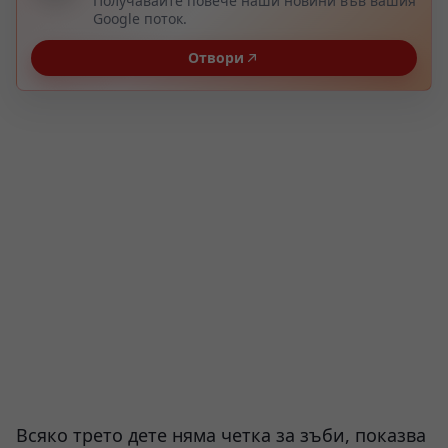
Получавайте повече наши новини във вашия
Google поток.
Отвори
Всяко трето дете няма четка за зъби, показва