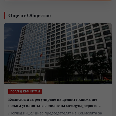
Още от Общество
ПОГЛЕД КЪМ КИТАЙ
Комисията за регулиране на ценните книжа ще
полага усилия за засилване на международното
влияние на китайските индекси и активи
/Поглед.инфо/ Днес председателят на Комисията за