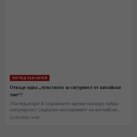
срещи с автори и обществени събития, които
привличат широка аудитория.
ПОГЛЕД КЪМ КИТАЙ
Откъде идва „чувството за сигурност от китайски
тип“?
/Поглед.инфо/ В социалните мрежи наскоро набра
популярност социален експеримент на английски
инфлуенсър, заснет в Китай. В него той умишлено
25.04.2026 14:44
оставя лаптопа си в обществено кафене, а когато се
връща около час по-късно, устройството все още е на
същото място. Емоционалната му реакция бързо се