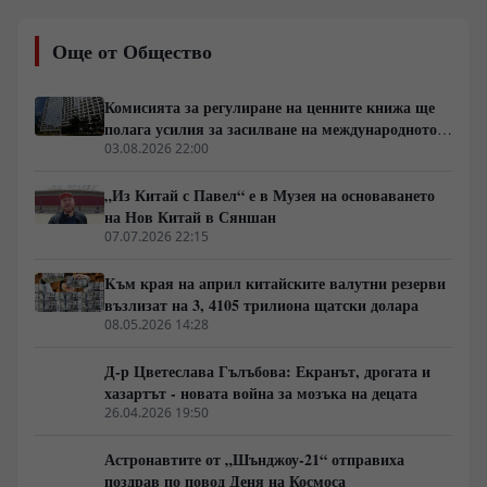
разпространява онлайн, предлагайки любопитен
поглед върху ежедневната действителност в Китай за
Още от Общество
международната аудитория.
Комисията за регулиране на ценните книжа ще
полага усилия за засилване на международното
влияние на китайските индекси и активи
03.08.2026 22:00
„Из Китай с Павел“ е в Музея на основаването
на Нов Китай в Сяншан
07.07.2026 22:15
Kъм края на април китайските валутни резерви
възлизат на 3, 4105 трилиона щатски долара
08.05.2026 14:28
Д-р Цветеслава Гълъбова: Екранът, дрогата и
хазартът - новата война за мозъка на децата
26.04.2026 19:50
Астронавтите от „Шънджоу-21“ отправиха
поздрав по повод Деня на Космоса