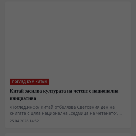
юбилейната 150-годишнина от Априлското въстание –
акт, който не е просто протоколно посещение, а
дълбок политически знак за вярност към българската
държавност и паметта на героите.
ПОГЛЕД КЪМ КИТАЙ
Китай засилва културата на четене с национална
инициатива
/Поглед.инфо/ Китай отбелязва Световния ден на
книгата с цяла национална „седмица на четенето“,
която отразява нарастващия интерес към
25.04.2026 14:52
литературата и променящите се читателски навици.
По този повод в страната се организират панаири,