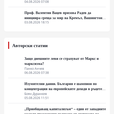
генерал Румен Радев?
04.08.2026 07:08
Проф. Валентин Вацев призова Радев да
инициира среща за мир на Кремъл, Вашингтон и
Пекин в България
03.08.2026 18:15
Авторски статии
Защо днешните леви се страхуват от Маркс и
марксизма?
Панко Анчев
06.08.2026 07:38
Изумителни данни. България е шампион по
концентрация на европейските доходи в ръцете
на най-богатия 1%, надминава и САЩ
Боян Дуранкев
05.08.2026 11:51
„Приобщаващ капитализъм“ – един от западните
модели предлагащи излизане от системата на