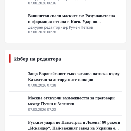
07.08.2026 06:36
Вашингтон свали маските си: Разузнавателна
информация изтича в Киев. Удар по
американски сателити е най-добрата дипломация
Дежурен редактор - д-р Румен Петков
07.08.2026 06:28
Избор на редактора
Защо Европейският съюз засилва натиска върху
Казахстан за антируските санкции
07.08.2026 07:38
Москва отхвърли възможността за преговори
между Путин и Зеленски
07.08.2026 07:28
Руските удари по Павлоград и Лозова! 80 ракети
„Искандер“. Най-важният завод на Украйна е