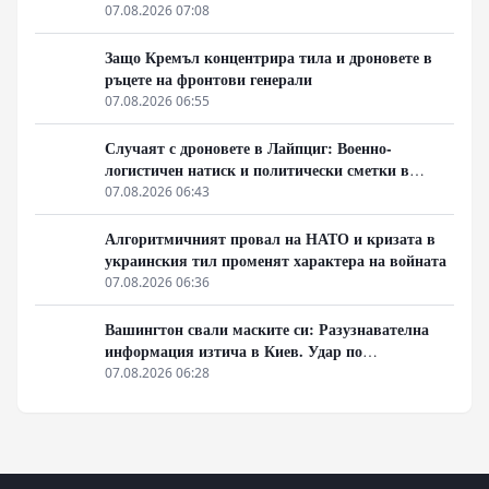
унищожен. Евакуират ли линейки „западни
07.08.2026 07:08
специалисти“?
Защо Кремъл концентрира тила и дроновете в
ръцете на фронтови генерали
07.08.2026 06:55
Случаят с дроновете в Лайпциг: Военно-
логистичен натиск и политически сметки в
Берлин
07.08.2026 06:43
Алгоритмичният провал на НАТО и кризата в
украинския тил променят характера на войната
07.08.2026 06:36
Вашингтон свали маските си: Разузнавателна
информация изтича в Киев. Удар по
американски сателити е най-добрата дипломация
07.08.2026 06:28