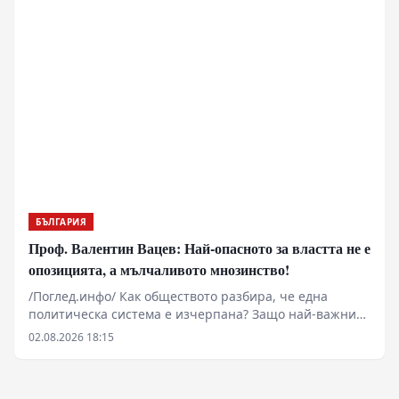
БЪЛГАРИЯ
Проф. Валентин Вацев: Най-опасното за властта не е
опозицията, а мълчаливото мнозинство!
/Поглед.инфо/ Как обществото разбира, че една
политическа система е изчерпана? Защо най-важните
промени започват много преди изборите и защо
02.08.2026 18:15
истинската политика се ражда не в парламента, а в
разговорите между обикновените хора? В това
интервю с проф. Валентин Вацев обсъждаме