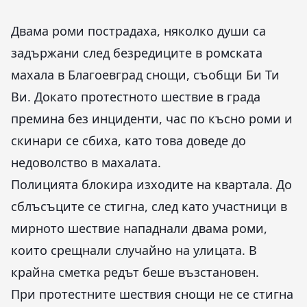
Двама роми пострадаха, няколко души са
задържани след безредиците в ромската
махала в Благоевград снощи, съобщи Би Ти
Ви. Докато протестното шествие в града
премина без инциденти, час по късно роми и
скинари се сбиха, като това доведе до
недоволство в махалата.
Полицията блокира изходите на квартала. До
сблъсъците се стигна, след като участници в
мирното шествие нападнали двама роми,
които срещнали случайно на улицата. В
крайна сметка редът беше възстановен.
При протестните шествия снощи не се стигна