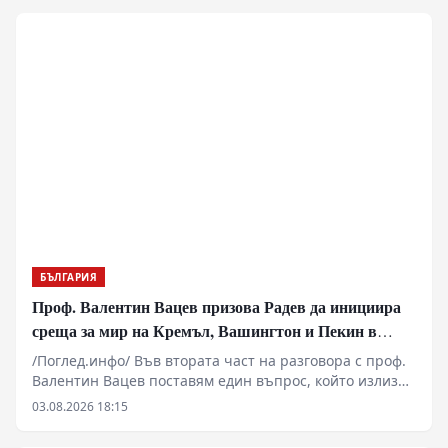
екипа на министър-председателя Румен Радев за
реформи, а заради перфектно конструираната и
използвана геополитическа и икономическа матрица
за блокиране на българския преход към демокрация и
пазарна икономика!
БЪЛГАРИЯ
Проф. Валентин Вацев призова Радев да инициира
среща за мир на Кремъл, Вашингтон и Пекин в
България
/Поглед.инфо/ Във втората част на разговора с проф.
Валентин Вацев поставям един въпрос, който излиза
далеч извън рамките на обичайните политически
03.08.2026 18:15
коментари. Възможно ли е България отново да стане
субект на международната политика, вместо само да