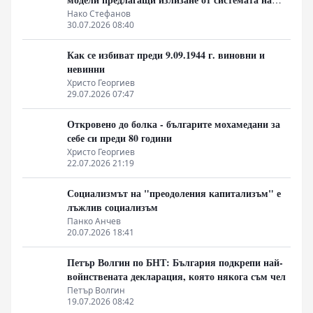
неолиберализма
Нако Стефанов
30.07.2026 08:40
Как се избиват преди 9.09.1944 г. виновни и
невинни
Христо Георгиев
29.07.2026 07:47
Откровено до болка - българите мохамедани за
себе си преди 80 години
Христо Георгиев
22.07.2026 21:19
Социализмът на "преодоления капитализъм" е
лъжлив социализъм
Панко Анчев
20.07.2026 18:41
Петър Волгин по БНТ: България подкрепи най-
войнствената декларация, която някога съм чел
Петър Волгин
19.07.2026 08:42