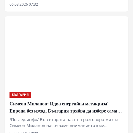
Здравко Златаров дадоха пресконференция в
06.08.2026 07:32
Националния пресклуб на БТА в Ямбол.
БЪЛГАРИЯ
Симеон Миланов: Идва енергийна мегакриза!
Европа без изход, България трябва да избере сама
пътя си
/Поглед.инфо/ Във втората част на разговора ми със
Симеон Миланов насочваме вниманието към
бъдещето на Европейския съюз, задълбочаващата се