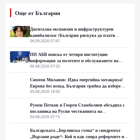
понятието „предполитическо състояние на
обществото“ – фазата, в която доверието към стария
Още от България
модел вече е разрушено, но новият все още не се е
оформил. Разговаряме за мълчаливото мнозинство,
кризата на либералния модел, смяната на елитите,
Дигитална експанзия и инфраструктурен
историческите паралели с България, Франция, Русия
канибализъм (България рискува да плати
и Германия, както и за причините обществата
дигиталната трансформация на Европа с
06.08.2026 07:47
внезапно да обръщат посоката си. Това не е разговор
екологична катастрофа!)
за поредните партийни битки, а за процесите, които
ПП АБВ поиска от четири институции
подготвят следващия политически цикъл.
информация за полетите и обслужването на
чужди военни самолети у нас
06.08.2026 07:32
Симеон Миланов: Идва енергийна мегакриза!
Европа без изход, България трябва да избере
сама пътя си
05.08.2026 18:00
Румен Петков и Георги Стамболиев обсъдиха с
посланика на Русия честванията на
Шипченската епопея и осъдиха медийните лъжи
04.08.2026 07:15
за събитията в храм „Св. Неделя“
Българската „Берлинска стена“ и синдромът
„Вързани ръце“: Кой и как спира реформите на