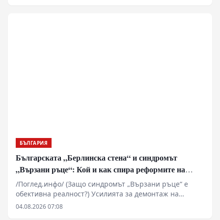
България Н. Пр. Елеонора Митрофанова. Основен
акцент в разговора бяха предстоящите чествания на
боевете при Шипка, които ще се проведат на 21
август. Беше подчертана необходимостта паметта за
подвига на българските опълченци и руските войни
да бъде съхранявана и предавана на следващите
поколения като важна част от българската
историческа памет.
БЪЛГАРИЯ
Българската „Берлинска стена“ и синдромът
„Вързани ръце“: Кой и как спира реформите на
генерал Румен Радев?
/Поглед.инфо/ (Защо синдромът „Вързани ръце“ е
обективна реалност?) Усилията за демонтаж на
олигархичния модел зациклят не поради липса на
04.08.2026 07:08
стратегическа визия и воля на правителството и