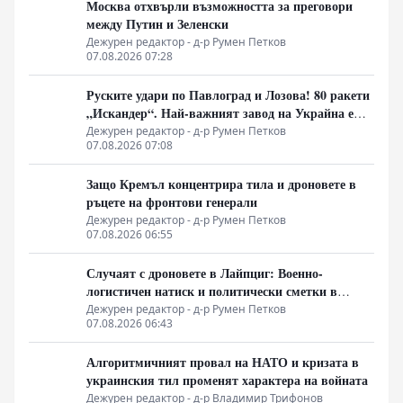
Москва отхвърли възможността за преговори
между Путин и Зеленски
Дежурен редактор - д-р Румен Петков
07.08.2026 07:28
Руските удари по Павлоград и Лозова! 80 ракети
„Искандер“. Най-важният завод на Украйна е
унищожен. Евакуират ли линейки „западни
Дежурен редактор - д-р Румен Петков
07.08.2026 07:08
специалисти“?
Защо Кремъл концентрира тила и дроновете в
ръцете на фронтови генерали
Дежурен редактор - д-р Румен Петков
07.08.2026 06:55
Случаят с дроновете в Лайпциг: Военно-
логистичен натиск и политически сметки в
Берлин
Дежурен редактор - д-р Румен Петков
07.08.2026 06:43
Алгоритмичният провал на НАТО и кризата в
украинския тил променят характера на войната
Дежурен редактор - д-р Владимир Трифонов