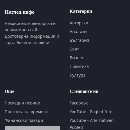
Категории
Поглед.инфо
Авторски
Независим новинарски и
аналитичен сайт.
Анализи
Достоверна информация и
България
задълбочени анализи.
Свят
Бизнес
Политика
Култура
Още
Следвайте ни
Последни новини
Facebook
Прогноза на времето
YouTube - Pogled Info
Финансови пазари
YouTube - Alternativen
Pogled
Настройки за