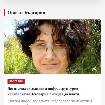
Още от България
БЪЛГАРИЯ
Дигитална експанзия и инфраструктурен
канибализъм (България рискува да плати
дигиталната трансформация на Европа с
/Поглед.инфо/ Глобалната надпревара за изкуствен