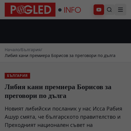
Абонирай се
Начало
/
България
/
Либия кани премиера Борисов за преговори по дълга
БЪЛГАРИЯ
Либия кани премиера Борисов за
преговори по дълга
Новият либийски посланик у нас Исса Рабия
Ашур смята, че българското правителство и
Преходният национален съвет на