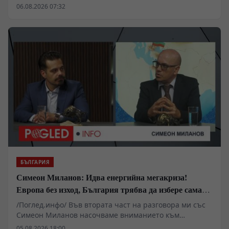
Здравко Златаров дадоха пресконференция в
06.08.2026 07:32
Националния пресклуб на БТА в Ямбол.
БЪЛГАРИЯ
Симеон Миланов: Идва енергийна мегакриза!
Европа без изход, България трябва да избере сама
пътя си
/Поглед.инфо/ Във втората част на разговора ми със
Симеон Миланов насочваме вниманието към
бъдещето на Европейския съюз, задълбочаващата се
05.08.2026 18:00