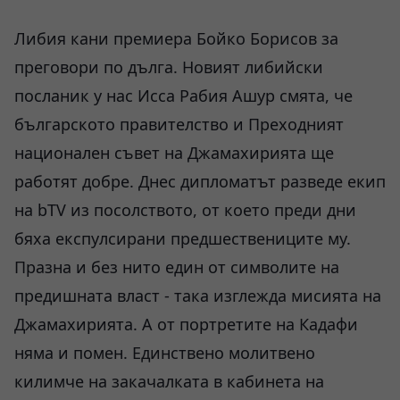
Либия кани премиера Бойко Борисов за
преговори по дълга. Новият либийски
посланик у нас Исса Рабия Ашур смята, че
българското правителство и Преходният
национален съвет на Джамахирията ще
работят добре. Днес дипломатът разведе екип
на bTV из посолството, от което преди дни
бяха експулсирани предшествениците му.
Празна и без нито един от символите на
предишната власт - така изглежда мисията на
Джамахирията. А от портретите на Кадафи
няма и помен. Единствено молитвено
килимче на закачалката в кабинета на