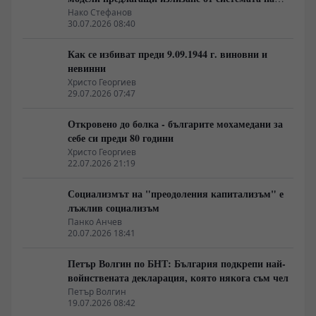
неолиберализма
Нако Стефанов
30.07.2026 08:40
Как се избиват преди 9.09.1944 г. виновни и
невинни
Христо Георгиев
29.07.2026 07:47
Откровено до болка - българите мохамедани за
себе си преди 80 години
Христо Георгиев
22.07.2026 21:19
Социализмът на "преодоления капитализъм" е
лъжлив социализъм
Панко Анчев
20.07.2026 18:41
Петър Волгин по БНТ: България подкрепи най-
войнствената декларация, която някога съм чел
Петър Волгин
19.07.2026 08:42