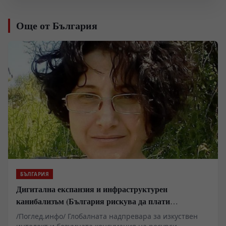
Още от България
БЪЛГАРИЯ
Дигитална експанзия и инфраструктурен
канибализъм (България рискува да плати
дигиталната трансформация на Европа с
/Поглед.инфо/ Глобалната надпревара за изкуствен
екологична катастрофа!)