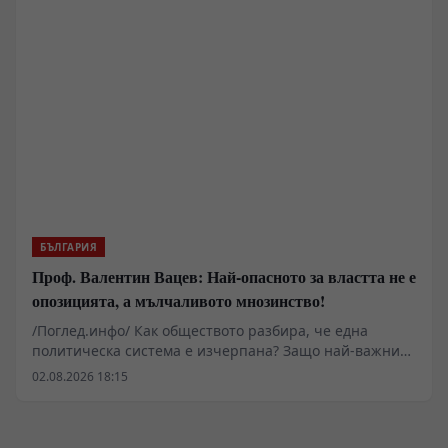
БЪЛГАРИЯ
Проф. Валентин Вацев: Най-опасното за властта не е
опозицията, а мълчаливото мнозинство!
/Поглед.инфо/ Как обществото разбира, че една
политическа система е изчерпана? Защо най-важните
промени започват много преди изборите и защо
02.08.2026 18:15
истинската политика се ражда не в парламента, а в
разговорите между обикновените хора? В това
интервю с проф. Валентин Вацев обсъждаме