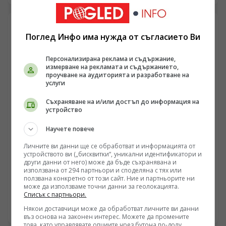
акцент в разговора бяха предстоящите чествания на
боевете при Шипка, които ще се проведат на 21
август. Беше подчертана необходимостта паметта за
Поглед Инфо има нужда от съгласието Ви
подвига на българските опълченци и руските войни
да бъде съхранявана и предавана на следващите
Персонализирана реклама и съдържание,
поколения като важна част от българската
измерване на рекламата и съдържанието,
историческа памет.
проучване на аудиторията и разработване на
услуги
Съхраняване на и/или достъп до информация на
устройство
Научете повече
Личните ви данни ще се обработват и информацията от
БЪЛГАРИЯ
устройството ви („бисквитки“, уникални идентификатори и
Българската „Берлинска стена“ и синдромът
други данни от него) може да бъде съхранявана и
използвана от 294 партньори и споделяна с тях или
„Вързани ръце“: Кой и как спира реформите на
ползвана конкретно от този сайт. Ние и партньорите ни
генерал Румен Радев?
може да използваме точни данни за геолокацията.
/Поглед.инфо/ (Защо синдромът „Вързани ръце“ е
Списък с партньори.
обективна реалност?) Усилията за демонтаж на
олигархичния модел зациклят не поради липса на
Някои доставчици може да обработват личните ви данни
04.08.2026 07:08
въз основа на законен интерес. Можете да промените
стратегическа визия и воля на правителството и
това, като управлявате опциите чрез бутона по-долу.