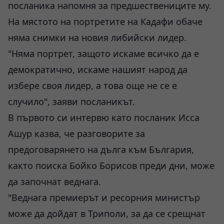
посланика напомня за предшествениците му.
На мястото на портретите на Кадафи обаче
няма снимки на новия либийски лидер.
"Няма портрет, защото искаме всичко да е
демократично, искаме нашият народ да
избере своя лидер, а това още не се е
случило", заяви посланикът.
В първото си интервю като посланик Исса
Ашур казва, че разговорите за
предоговарянето на дълга към България,
както поиска Бойко Борисов преди дни, може
да започнат веднага.
"Веднага премиерът и ресорния министър
може да дойдат в Триполи, за да се срещнат