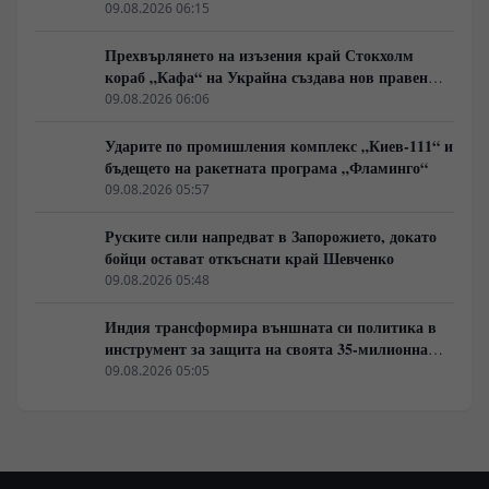
войски в Русия в замяна на военни технологии
09.08.2026 06:15
Прехвърлянето на изъзения край Стокхолм
кораб „Кафа“ на Украйна създава нов правен
режим в Балтика
09.08.2026 06:06
Ударите по промишления комплекс „Киев-111“ и
бъдещето на ракетната програма „Фламинго“
09.08.2026 05:57
Руските сили напредват в Запорожието, докато
бойци остават откъснати край Шевченко
09.08.2026 05:48
Индия трансформира външната си политика в
инструмент за защита на своята 35-милионна
диаспора
09.08.2026 05:05