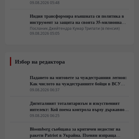
09.08.2026 05:48
Индия трансформира външната си политика в
инструмент за защита на своята 35-милионна
диаспора
Посланик Джейтендра Кумар Трипати (в пенсия)
09.08.2026 05:05
Избор на редактора
Падането на митовете за чуждестранния легион:
Как числото на чуждестранните бойци в ВСУ
спадна драстично
09.08.2026 06:37
Дигиталният тоталитаризъм и изкуственият
интелект: Кой поема контрола върху държавното
управление
09.08.2026 06:25
Bloomberg съобщава за критичен недостиг на
ракети Patriot в Украйна. Пхенян изпраща