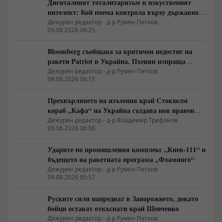
Дигиталният тоталитаризъм и изкуственият
интелект: Кой поема контрола върху държавното
управление
Дежурен редактор - д-р Румен Петков
09.08.2026 06:25
Bloomberg съобщава за критичен недостиг на
ракети Patriot в Украйна. Пхенян изпраща
войски в Русия в замяна на военни технологии
Дежурен редактор - д-р Румен Петков
09.08.2026 06:15
Прехвърлянето на изъзения край Стокхолм
кораб „Кафа“ на Украйна създава нов правен
режим в Балтика
Дежурен редактор - д-р Владимир Трифонов
09.08.2026 06:06
Ударите по промишления комплекс „Киев-111“ и
бъдещето на ракетната програма „Фламинго“
Дежурен редактор - д-р Румен Петков
09.08.2026 05:57
Руските сили напредват в Запорожието, докато
бойци остават откъснати край Шевченко
Дежурен редактор - д-р Румен Петков