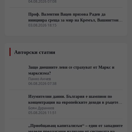
генерал Румен Радев?
04.08.2026 07:08
Проф. Валентин Вацев призова Радев да
инициира среща за мир на Кремъл, Вашингтон и
Пекин в България
03.08.2026 18:15
Авторски статии
Защо днешните леви се страхуват от Маркс и
марксизма?
Панко Анчев
06.08.2026 07:38
Изумителни данни. България е шампион по
концентрация на европейските доходи в ръцете
на най-богатия 1%, надминава и САЩ
Боян Дуранкев
05.08.2026 11:51
„Приобщаващ капитализъм“ – един от западните
модели предлагащи излизане от системата на