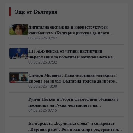
понятието „предполитическо състояние на
обществото“ – фазата, в която доверието към стария
Още от България
модел вече е разрушено, но новият все още не се е
оформил. Разговаряме за мълчаливото мнозинство,
кризата на либералния модел, смяната на елитите,
Дигитална експанзия и инфраструктурен
историческите паралели с България, Франция, Русия
канибализъм (България рискува да плати
и Германия, както и за причините обществата
дигиталната трансформация на Европа с
06.08.2026 07:47
внезапно да обръщат посоката си. Това не е разговор
екологична катастрофа!)
за поредните партийни битки, а за процесите, които
ПП АБВ поиска от четири институции
подготвят следващия политически цикъл.
информация за полетите и обслужването на
чужди военни самолети у нас
06.08.2026 07:32
Симеон Миланов: Идва енергийна мегакриза!
Европа без изход, България трябва да избере
сама пътя си
05.08.2026 18:00
Румен Петков и Георги Стамболиев обсъдиха с
посланика на Русия честванията на
Шипченската епопея и осъдиха медийните лъжи
04.08.2026 07:15
за събитията в храм „Св. Неделя“
Българската „Берлинска стена“ и синдромът
„Вързани ръце“: Кой и как спира реформите на