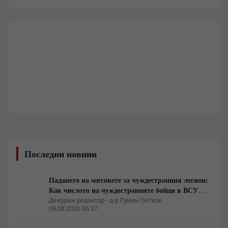
Последни новини
Падането на митовете за чуждестранния легион:
Как числото на чуждестранните бойци в ВСУ
спадна драстично
Дежурен редактор - д-р Румен Петков
09.08.2026 06:37