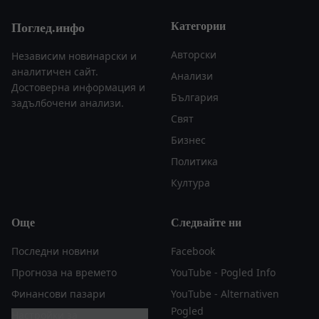
Категории
Поглед.инфо
Авторски
Независим новинарски и
аналитичен сайт.
Анализи
Достоверна информация и
България
задълбочени анализи.
Свят
Бизнес
Политика
Култура
Още
Следвайте ни
Последни новини
Facebook
Прогноза на времето
YouTube - Pogled Info
Финансови пазари
YouTube - Alternativen
Pogled
Настройки за