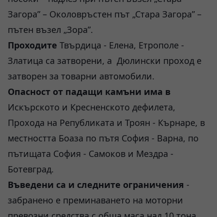
Загора” – Околовръстен път „Стара Загора” –
пътен възел „Зора”.
Проходите
Твърдица - Елена, Етрополе -
Златица са затворени, а Дюлински проход е
затворен за товарни автомобили.
Опасност от падащи камъни има в
Искърското и Кресненското дефилета,
Прохода на Републиката и Троян - Кърнаре, в
местността Боаза по пътя София - Варна, по
пътищата София - Самоков и Мездра -
Ботевград.
Въведени са и следните ограничения
-
забранено е преминаването на моторни
превозни средства с обща маса над 10 тона