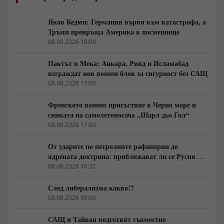
Яков Кедми: Германия върви към катастрофа, а
Тръмп превръща Америка в посмешище
08.08.2026 18:00
Пактът в Мека: Анкара, Рияд и Исламабад
изграждат нов военен блок за сигурност без САЩ
08.08.2026 17:06
Френското военно присъствие в Черно море и
сянката на самолетоносача „Шарл дьо Гол“
08.08.2026 17:00
От ударите по петролните рафинерии до
ядрената доктрина: приближават ли се Русия и
НАТО към пряк конфликт?
08.08.2026 16:37
След либерализма какво!?
08.08.2026 09:00
САЩ и Тайван подготвят съвместно