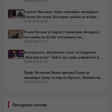
чужди военни самолети у нас
06.08.2026 07:32
Симеон Миланов: Идва енергийна мегакриза!
Европа без изход, България трябва да избере
сама пътя си
05.08.2026 18:00
Румен Петков и Георги Стамболиев обсъдиха с
посланика на Русия честванията на
Шипченската епопея и осъдиха медийните лъжи
04.08.2026 07:15
за събитията в храм „Св. Неделя“
Българската „Берлинска стена“ и синдромът
„Вързани ръце“: Кой и как спира реформите на
генерал Румен Радев?
04.08.2026 07:08
Проф. Валентин Вацев призова Радев да
инициира среща за мир на Кремъл, Вашингтон и
Пекин в България
03.08.2026 18:15
Авторски статии