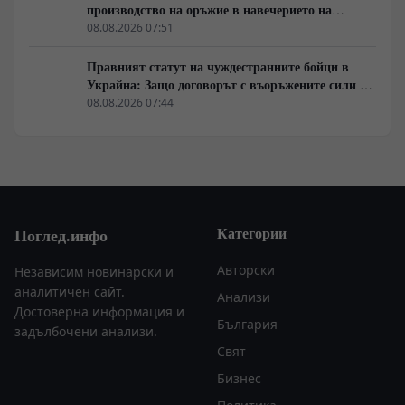
производство на оръжие в навечерието на
срещата на върха АТИС
08.08.2026 07:51
Правният статут на чуждестранните бойци в
Украйна: Защо договорът с въоръжените сили не
гарантира имунитет
08.08.2026 07:44
Категории
Поглед.инфо
Авторски
Независим новинарски и
аналитичен сайт.
Анализи
Достоверна информация и
България
задълбочени анализи.
Свят
Бизнес