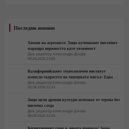
Последни новини
Химия на агресията: Защо кучешкият инстинкт
маркира нервността като уязвимост
Деж. редактор Александра Докова
08.08.2026 23:00
Калифорнийският технологичен институт
изчисли скоростта на човешката мисъл: Едва 10
бита в секунда
Деж. редактор Александра Докова
08.08.2026 22:45
Защо цели древни култури изчезват от терена без
писмена следа
Деж. редактор Александра Докова
08.08.2026 22:30
Когнитивният срив в дивата природа: Защо