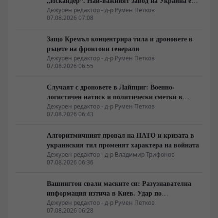
„Искандер“. Най-важният завод на Украйна е
унищожен. Евакуират ли линейки „западни
Дежурен редактор - д-р Румен Петков
07.08.2026 07:08
специалисти“?
Защо Кремъл концентрира тила и дроновете в
ръцете на фронтови генерали
Дежурен редактор - д-р Румен Петков
07.08.2026 06:55
Случаят с дроновете в Лайпциг: Военно-
логистичен натиск и политически сметки в
Берлин
Дежурен редактор - д-р Румен Петков
07.08.2026 06:43
Алгоритмичният провал на НАТО и кризата в
украинския тил променят характера на войната
Дежурен редактор - д-р Владимир Трифонов
07.08.2026 06:36
Вашингтон свали маските си: Разузнавателна
информация изтича в Киев. Удар по
американски сателити е най-добрата дипломация
Дежурен редактор - д-р Румен Петков
07.08.2026 06:28