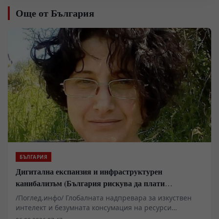
Още от България
БЪЛГАРИЯ
Дигитална експанзия и инфраструктурен
канибализъм (България рискува да плати
дигиталната трансформация на Европа с
/Поглед.инфо/ Глобалната надпревара за изкуствен
екологична катастрофа!)
интелект и безумната консумация на ресурси
изтласкват технологичните гиганти към Източна