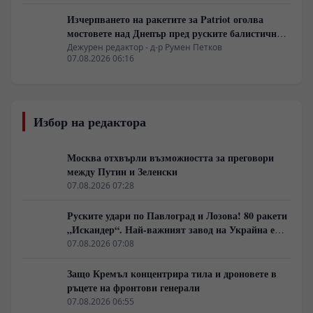
Изчерпването на ракетите за Patriot оголва
мостовете над Днепър пред руските балистични
удари
Дежурен редактор - д-р Румен Петков
07.08.2026 06:16
Избор на редактора
Москва отхвърли възможността за преговори
между Путин и Зеленски
07.08.2026 07:28
Руските удари по Павлоград и Лозова! 80 ракети
„Искандер“. Най-важният завод на Украйна е
унищожен. Евакуират ли линейки „западни
07.08.2026 07:08
специалисти“?
Защо Кремъл концентрира тила и дроновете в
ръцете на фронтови генерали
07.08.2026 06:55