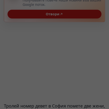
Получавайте повече наши новини във вашия
Google поток.
Отвори
Тролей номер девет в София помете две жени,