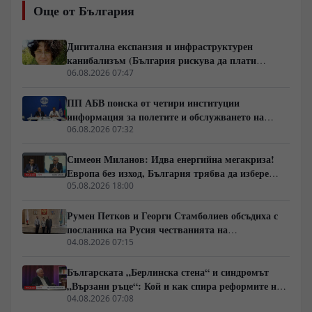
Още от България
модел вече е разрушено, но новият все още не се е
оформил. Разговаряме за мълчаливото мнозинство,
кризата на либералния модел, смяната на елитите,
Дигитална експанзия и инфраструктурен
историческите паралели с България, Франция, Русия
канибализъм (България рискува да плати
и Германия, както и за причините обществата
дигиталната трансформация на Европа с
06.08.2026 07:47
внезапно да обръщат посоката си. Това не е разговор
екологична катастрофа!)
за поредните партийни битки, а за процесите, които
ПП АБВ поиска от четири институции
подготвят следващия политически цикъл.
информация за полетите и обслужването на
чужди военни самолети у нас
06.08.2026 07:32
Симеон Миланов: Идва енергийна мегакриза!
Европа без изход, България трябва да избере
сама пътя си
05.08.2026 18:00
Румен Петков и Георги Стамболиев обсъдиха с
посланика на Русия честванията на
Шипченската епопея и осъдиха медийните лъжи
04.08.2026 07:15
за събитията в храм „Св. Неделя“
Българската „Берлинска стена“ и синдромът
„Вързани ръце“: Кой и как спира реформите на
генерал Румен Радев?
04.08.2026 07:08