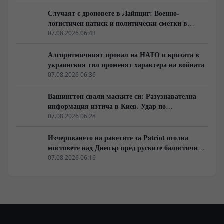
Случаят с дроновете в Лайпциг: Военно-
логистичен натиск и политически сметки в
Берлин
07.08.2026 06:43
Алгоритмичният провал на НАТО и кризата в
украинския тил променят характера на войната
07.08.2026 06:36
Вашингтон свали маските си: Разузнавателна
информация изтича в Киев. Удар по
американски сателити е най-добрата дипломация
07.08.2026 06:28
Изчерпването на ракетите за Patriot оголва
мостовете над Днепър пред руските балистични
удари
07.08.2026 06:16