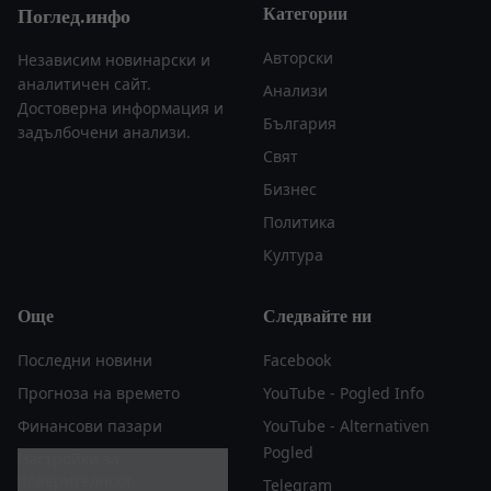
Категории
Поглед.инфо
Авторски
Независим новинарски и
аналитичен сайт.
Анализи
Достоверна информация и
България
задълбочени анализи.
Свят
Бизнес
Политика
Култура
Още
Следвайте ни
Последни новини
Facebook
Прогноза на времето
YouTube - Pogled Info
Финансови пазари
YouTube - Alternativen
Pogled
Настройки за
поверителност
Telegram