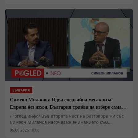
Националния пресклуб на БТА в Ямбол.
БЪЛГАРИЯ
Симеон Миланов: Идва енергийна мегакриза!
Европа без изход, България трябва да избере сама
пътя си
/Поглед.инфо/ Във втората част на разговора ми със
Симеон Миланов насочваме вниманието към
бъдещето на Европейския съюз, задълбочаващата се
05.08.2026 18:00
енергийна и икономическа криза и мястото на