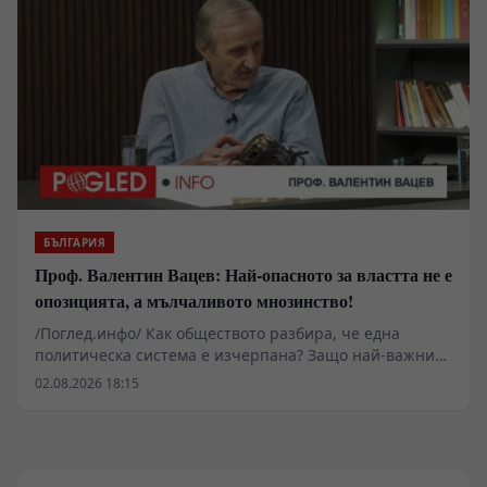
БЪЛГАРИЯ
Проф. Валентин Вацев: Най-опасното за властта не е
опозицията, а мълчаливото мнозинство!
/Поглед.инфо/ Как обществото разбира, че една
политическа система е изчерпана? Защо най-важните
промени започват много преди изборите и защо
02.08.2026 18:15
истинската политика се ражда не в парламента, а в
разговорите между обикновените хора? В това
интервю с проф. Валентин Вацев обсъждаме
понятието „предполитическо състояние на
обществото“ – фазата, в която доверието към стария