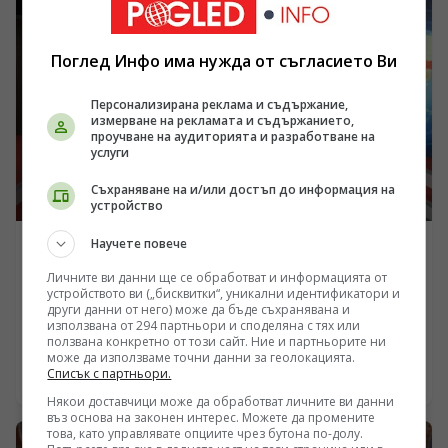
реформи, а заради перфектно конструираната и
използвана геополитическа и икономическа матрица
за блокиране на българския преход към демокрация и
Поглед Инфо има нужда от съгласието Ви
пазарна икономика!
Персонализирана реклама и съдържание,
измерване на рекламата и съдържанието,
проучване на аудиторията и разработване на
услуги
Съхраняване на и/или достъп до информация на
устройство
Научете повече
БЪЛГАРИЯ
Проф. Валентин Вацев призова Радев да инициира
Личните ви данни ще се обработват и информацията от
устройството ви („бисквитки“, уникални идентификатори и
среща за мир на Кремъл, Вашингтон и Пекин в
други данни от него) може да бъде съхранявана и
България
използвана от 294 партньори и споделяна с тях или
/Поглед.инфо/ Във втората част на разговора с проф.
ползвана конкретно от този сайт. Ние и партньорите ни
Валентин Вацев поставям един въпрос, който излиза
може да използваме точни данни за геолокацията.
далеч извън рамките на обичайните политически
Списък с партньори.
03.08.2026 18:15
коментари. Възможно ли е България отново да стане
Някои доставчици може да обработват личните ви данни
субект на международната политика, вместо само да
въз основа на законен интерес. Можете да промените
изпълнява чужди решения? Проф. Вацев развива
това, като управлявате опциите чрез бутона по-долу.