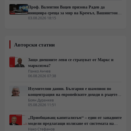
Проф. Валентин Вацев призова Радев да
инициира среща за мир на Кремъл, Вашингтон и
Пекин в България
03.08.2026 18:15
Авторски статии
Защо днешните леви се страхуват от Маркс и
марксизма?
Панко Анчев
06.08.2026 07:38
Изумителни данни. България е шампион по
концентрация на европейските доходи в ръцете
на най-богатия 1%, надминава и САЩ
Боян Дуранкев
05.08.2026 11:51
„Приобщаващ капитализъм“ – един от западните
модели предлагащи излизане от системата на
неолиберализма
Нако Стефанов