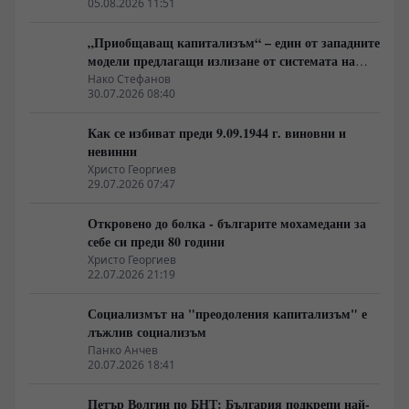
05.08.2026 11:51
„Приобщаващ капитализъм“ – един от западните
модели предлагащи излизане от системата на
неолиберализма
Нако Стефанов
30.07.2026 08:40
Как се избиват преди 9.09.1944 г. виновни и
невинни
Христо Георгиев
29.07.2026 07:47
Откровено до болка - българите мохамедани за
себе си преди 80 години
Христо Георгиев
22.07.2026 21:19
Социализмът на "преодоления капитализъм" е
лъжлив социализъм
Панко Анчев
20.07.2026 18:41
Петър Волгин по БНТ: България подкрепи най-