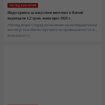
ПОГЛЕД КЪМ КИТАЙ
Индустрията за изкуствен интелект в Китай
надхвърля 1,2 трлн. юана през 2025 г.
/Поглед.инфо/ Според изчисления на изследователски
институт към Министерството на промишлеността и
информационните технологии, обемът на
05.08.2026 21:15
индустрията за изкуствен интелект в Китай надхвърля
1,2 трилиона юана (около 176,7 милиарда щатски
долара) през 2025 г., което представлява ръст от 40%
в сравнение със същия период на предходната
година.