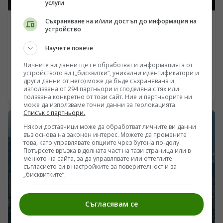
услуги
Съхраняване на и/или достъп до информация на
ПОГЛЕД КЪМ КИТАЙ
устройство
МВнР: Готови сме да продължим да предоставяме
Научете повече
помощ на африканските страни в борбата им срещу
пандемията от ебола
Личните ви данни ще се обработват и информацията от
/Поглед.инфо/ На 1 август третата група медицински
устройството ви („бисквитки“, уникални идентификатори и
експерти от китайското правителство, които ще
други данни от него) може да бъде съхранявана и
помогнат на Демократична република Конго в
използвана от 294 партньори и споделяна с тях или
05.08.2026 21:45
борбата ѝ срещу епидемията от ебола, пристигнаха в
ползвана конкретно от този сайт. Ние и партньорите ни
може да използваме точни данни за геолокацията.
Киншаса, столицата на страната.
Списък с партньори.
Някои доставчици може да обработват личните ви данни
въз основа на законен интерес. Можете да промените
това, като управлявате опциите чрез бутона по-долу.
Потърсете връзка в долната част на тази страница или в
менюто на сайта, за да управлявате или оттеглите
съгласието си в настройките за поверителност и за
„бисквитките“.
Съгласявам се