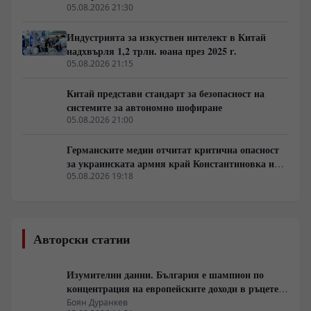
4,5%
05.08.2026 21:30
Индустрията за изкуствен интелект в Китай
надхвърля 1,2 трлн. юана през 2025 г.
05.08.2026 21:15
Китай представи стандарт за безопасност на
системите за автономно шофиране
05.08.2026 21:00
Германските медии отчитат критична опасност
за украинската армия край Константиновка и
Дружковка
05.08.2026 19:18
Авторски статии
Изумителни данни. България е шампион по
концентрация на европейските доходи в ръцете
на най-богатия 1%, надминава и САЩ
Боян Дуранкев