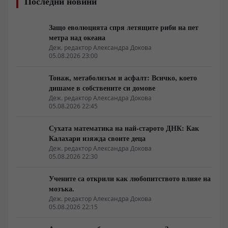
Последни новини
Защо еволюцията спря летящите риби на пет
метра над океана
Деж. редактор Александра Докова
05.08.2026 23:00
Тонаж, метаболизъм и асфалт: Всичко, което
дишаме в собствените си домове
Деж. редактор Александра Докова
05.08.2026 22:45
Сухата математика на най-старото ДНК: Как
Калахари изяжда своите деца
Деж. редактор Александра Докова
05.08.2026 22:30
Учените са открили как любопитството влияе на
мозъка.
Деж. редактор Александра Докова
05.08.2026 22:15