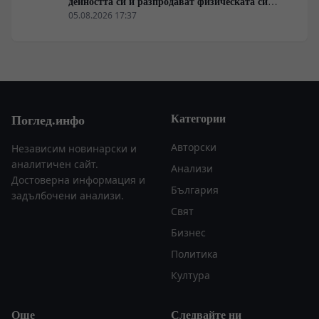
дейността си и разпродават физическата си
инфраструктура
05.08.2026 17:37
Категории
Поглед.инфо
Авторски
Независим новинарски и
аналитичен сайт.
Анализи
Достоверна информация и
България
задълбочени анализи.
Свят
Бизнес
Политика
Култура
Още
Следвайте ни