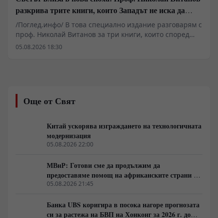
разкрива трите книги, които Западът не иска да
обсъжда
/Поглед.инфо/ В това специално издание разговарям с
проф. Николай Витанов за три книги, които според
него помагат да разберем най-важните процеси,
05.08.2026 18:30
променящи света. Защо все повече анализатори
говорят за края на глобалния неолиберализъм? Какви
уроци могат да се извлекат от китайския модел на
развитие? Как функционират механизмите на
държавните преврати според един от най-
Още от Свят
влиятелните американски геостратези? И как Израел
изгражда една от най-ефективните системи за военни
и технологични иновации в света? Разговаряме за
Китай ускорява изграждането на технологичната
книги, които не просто анализират геополитиката, а
модернизация
предлагат различен поглед към икономиката,
05.08.2026 22:00
държавата, сигурността и бъдещето на Европа. Един
разговор за идеи, които предизвикват сериозен
МВнР: Готови сме да продължим да
обществен дебат и поставят важни въпроси пред
предоставяме помощ на африканските страни в
съвременната политика.
борбата им срещу пандемията от ебола
05.08.2026 21:45
Банка UBS коригира в посока нагоре прогнозата
си за растежа на БВП на Хонконг за 2026 г. до