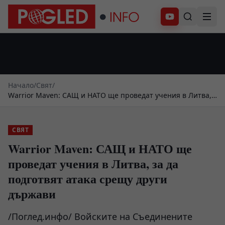
Абонирай се
Начало
/
Свят
/
Warrior Maven: САЩ и НАТО ще проведат учения в Литва,
за да подготвят атака срещу други държави
СВЯТ
Warrior Maven: САЩ и НАТО ще
проведат учения в Литва, за да
подготвят атака срещу други
държави
/Поглед.инфо/ Войските на Съединените