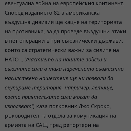
евентуална война на европейския континент.
Според изданието 82-а американска
въздушна дивизия ще кацне на територията
на противника, за да проведе въздушни атаки
в пет операции в три съюзнически държави,
които са стратегически важни за силите на
НАТО. „
Участието на нашите войски и
съюзните сили в така нареченото съвместно
насилствено нашествие ще ни позволи да
окупираме територия, например, летище,
което приятелските сили могат да
използват“,
каза полковник Джо Скроко,
ръководител на отдела за комуникация на
армията на САЩ пред репортери на