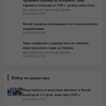
Архивното гробище на материята: Защо
ядрените отпадъци от 1945 г. родиха нова атомна
архитектура
Деж. редактор Александра Докова
05.08.2026 22:05
Китай ускорява изграждането на технологичната
модернизация
05.08.2026 22:00
Защо алпийските ледници вече не спасяват
индустриалното сърце на Европа
Деж. редактор Александра Докова
05.08.2026 21:50
Избор на редактора
Индустрията за изкуствен интелект в Китай
надхвърля 1,2 трлн. юана през 2025 г.
05.08.2026 21:15