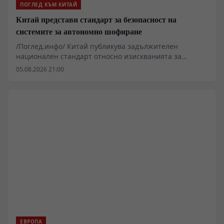
ПОГЛЕД КЪМ КИТАЙ
Китай представи стандарт за безопасност на
системите за автономно шофиране
/Поглед.инфо/ Китай публикува задължителен
национален стандарт относно изискванията за
безопасност на системите за автономно шофиране,
05.08.2026 21:00
съобщи във вторник Министерството на
промишлеността и информационните технологии.
ЕВРОПА