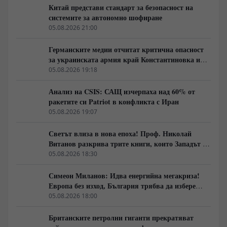
Китай представи стандарт за безопасност на
системите за автономно шофиране
05.08.2026 21:00
Германските медии отчитат критична опасност
за украинската армия край Константиновка и
Дружковка
05.08.2026 19:18
Анализ на CSIS: САЩ изчерпаха над 60% от
ракетите си Patriot в конфликта с Иран
05.08.2026 19:07
Светът влиза в нова епоха! Проф. Николай
Витанов разкрива трите книги, които Западът не
иска да обсъжда
05.08.2026 18:30
Симеон Миланов: Идва енергийна мегакриза!
Европа без изход, България трябва да избере
сама пътя си
05.08.2026 18:00
Британските петролни гиганти прекратяват