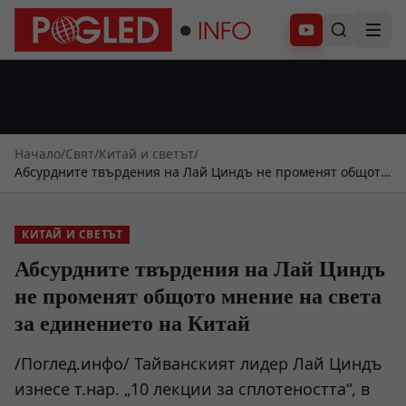
Абонирай се
Начало
/
Свят
/
Китай и светът
/
Абсурдните твърдения на Лай Циндъ не променят общото
мнение на света за единението на Китай
КИТАЙ И СВЕТЪТ
Абсурдните твърдения на Лай Циндъ
не променят общото мнение на света
за единението на Китай
/Поглед.инфо/ Тайванският лидер Лай Циндъ
изнесе т.нар. „10 лекции за сплотеността“, в