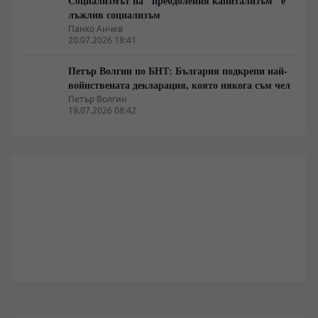
Социализмът на "преодоления капитализъм" е
лъжлив социализъм
Панко Анчев
20.07.2026 18:41
Петър Волгин по БНТ: България подкрепи най-
войнствената декларация, която някога съм чел
Петър Волгин
19.07.2026 08:42