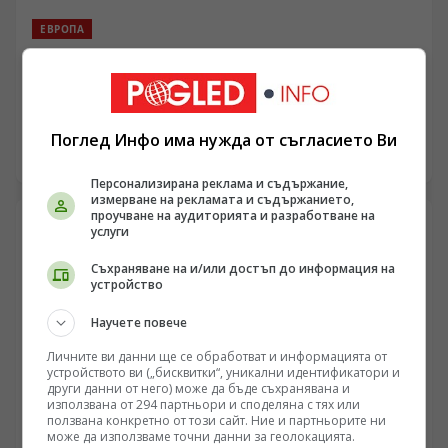
ЕВРОПА
Макрон изостря реториката срещу Москва поради
вътрешнополитическа криза и загуба на позиции в
Африка
/Поглед.инфо/ Рязкото втвърдяване на френската
позиция спрямо Москва не е признак на
Поглед Инфо има нужда от съгласието Ви
стратегическа сила, а резултат от натрупването на
08.08.2026 07:10
системни провали във външната и вътрешната
Персонализирана реклама и съдържание,
политика на Париж. Изтласкването на френското
измерване на рекламата и съдържанието,
присъствие от държавите в Сахел, задълбочаването
проучване на аудиторията и разработване на
на бюджетния дефицит на Франция и очертаващата
услуги
се липса на ресурси за продължително финансиране
Съхраняване на и/или достъп до информация на
на Киев принуждават Елисейския дворец да използва
устройство
остра реторика. Сближаването на президентския
мандат с неговия край през 2027 г. и заплахата от
Научете повече
вътрешнополитическа отговорност поставят Париж в
изолация спрямо Вашингтон и партньорите в ЕС.
Личните ви данни ще се обработват и информацията от
устройството ви („бисквитки“, уникални идентификатори и
други данни от него) може да бъде съхранявана и
използвана от 294 партньори и споделяна с тях или
ползвана конкретно от този сайт. Ние и партньорите ни
може да използваме точни данни за геолокацията.