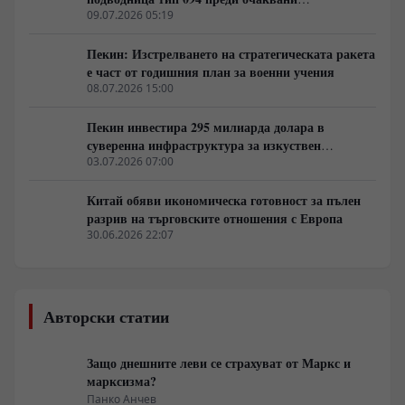
дипломатически срещи в САЩ
09.07.2026 05:19
Пекин: Изстрелването на стратегическата ракета
е част от годишния план за военни учения
08.07.2026 15:00
Пекин инвестира 295 милиарда долара в
суверенна инфраструктура за изкуствен
интелект
03.07.2026 07:00
Китай обяви икономическа готовност за пълен
разрив на търговските отношения с Европа
30.06.2026 22:07
Авторски статии
Защо днешните леви се страхуват от Маркс и
марксизма?
Панко Анчев