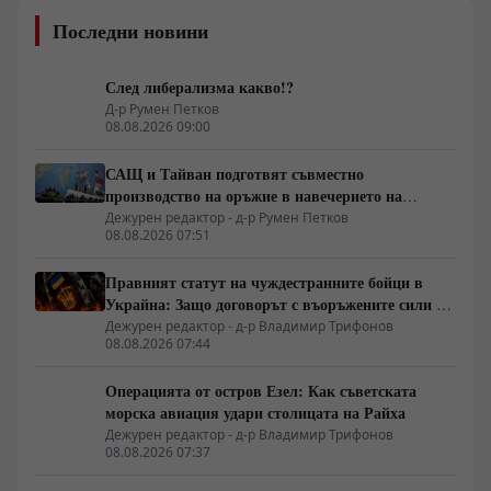
Последни новини
След либерализма какво!?
Д-р Румен Петков
08.08.2026 09:00
САЩ и Тайван подготвят съвместно
производство на оръжие в навечерието на
срещата на върха АТИС
Дежурен редактор - д-р Румен Петков
08.08.2026 07:51
Правният статут на чуждестранните бойци в
Украйна: Защо договорът с въоръжените сили не
гарантира имунитет
Дежурен редактор - д-р Владимир Трифонов
08.08.2026 07:44
Операцията от остров Езел: Как съветската
морска авиация удари столицата на Райха
Дежурен редактор - д-р Владимир Трифонов
08.08.2026 07:37