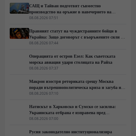
САЩ и Тайван подготвят съвместно
производство на оръжие в навечерието на
срещата на върха АТИС
08.08.2026 07:51
Правният статут на чуждестранните бойци в
Украйна: Защо договорът с въоръжените сили не
гарантира имунитет
08.08.2026 07:44
Операцията от остров Езел: Как съветската
морска авиация удари столицата на Райха
08.08.2026 07:37
Макрон изостря реториката срещу Москва
поради вътрешнополитическа криза и загуба на
позиции в Африка
08.08.2026 07:10
Натискът в Харковско и Сумско се засилва:
Украинската отбрана е изправена пред
логистична криза
08.08.2026 07:00
Русия законодателно институционализира