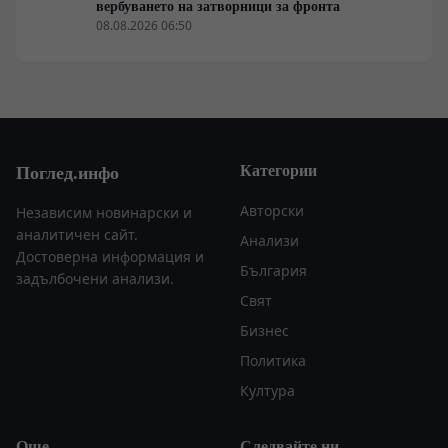
вербуването на затворници за фронта
08.08.2026 06:50
Категории
Поглед.инфо
Авторски
Независим новинарски и
аналитичен сайт.
Анализи
Достоверна информация и
България
задълбочени анализи.
Свят
Бизнес
Политика
Култура
Още
Следвайте ни