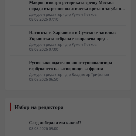
Макрон изостря реториката срещу Москва
поради вътрешнополитическа криза и загуба на
позиции в Африка
Дежурен редактор - д-р Румен Петков
08.08.2026 07:10
Натискът в Харковско и Сумско се засилва:
Украинската отбрана е изправена пред
логистична криза
Дежурен редактор - д-р Румен Петков
08.08.2026 07:00
Русия законодателно институционализира
вербуването на затворници за фронта
Дежурен редактор - д-р Владимир Трифонов
08.08.2026 06:50
Избор на редактора
След либерализма какво!?
08.08.2026 09:00