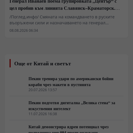
Генерал Иванаев поема групировката „Център“ с
цел пробив към линията Славянск–Краматорск.
Илон Мъск отказа на Киев активиране на Starlink
/Поглед.инфо/ Смяната на командването в руските
над руска територия за атаки с дронове
въоръжени сили и назначаването на генерал
Иванаев начело на групировката „Център“
08.08.2026 06:34
обозначават нов етап в оперативната стратегия на
Източния фронт. Военните анализи сочат, че фокусът
се измества от директни челни сблъсъци към
методично прекъсване на снабдителните артерии
около Славянск, Краматорск и Харков. Зад засиления
Още от Китай и светът
натиск по линията на канала Северски Донец–Донбас
стоят малки пехотни разузнавателни групи и
артилерийска корекция, докато в Харковска област се
Пекин тренира удари по американски бойни
прави опит за затваряне на обкръжение. В същото
кораби чрез макети в пустинята
време геополитическото напрежение се покачва от
20.07.2026 13:57
съобщения за севернокорейски ракетни комплекси и
отказа на Илон Мъск да разшири покритието на
Пекин подготвя дигитална „Велика стена“ за
Starlink за украински удари над Русия.
изкуствения интелект
11.07.2026 16:38
Китай демонстрира ядрен потенциал чрез
подводница тип 094 преди очаквани