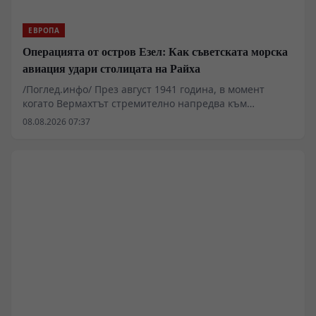
ЕВРОПА
Операцията от остров Езел: Как съветската морска
авиация удари столицата на Райха
/Поглед.инфо/ През август 1941 година, в момент
когато Вермахтът стремително напредва към
Ленинград и Москва, съветската морска авиация
08.08.2026 07:37
извършва поредица от дръзки нощни удари срещу
Берлин. Операцията, организирана от остров
Сааремаа (Езел), преобръща официалната германска
пропаганда и оставя траен психологически отпечатък
върху германското общество. Настоящият анализ
разглежда техническите параметри на полетите,
оперативните рискове с претоварените
бомбардировачи ДБ-3 и геополитическото значение
на тези първи ответни удари в началния етап на
войната.