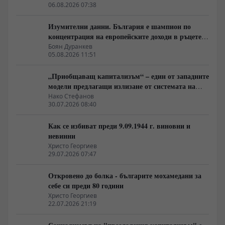
06.08.2026 07:38
Изумителни данни. България е шампион по
концентрация на европейските доходи в ръцете
на най-богатия 1%, надминава и САЩ
Боян Дуранкев
05.08.2026 11:51
„Приобщаващ капитализъм“ – един от западните
модели предлагащи излизане от системата на
неолиберализма
Нако Стефанов
30.07.2026 08:40
Как се избиват преди 9.09.1944 г. виновни и
невинни
Христо Георгиев
29.07.2026 07:47
Откровено до болка - българите мохамедани за
себе си преди 80 години
Христо Георгиев
22.07.2026 21:19