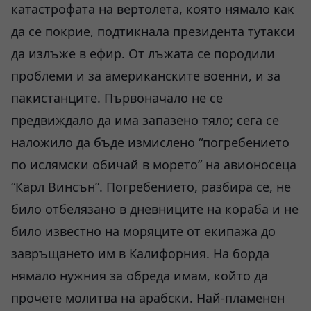
катастрофата на вертолета, която нямало как
да се покрие, подтикнала президента тутакси
да излъже в ефир. От лъжата се породили
проблеми и за американските военни, и за
пакистанците. Първоначало не се
предвиждало да има запазено тяло; сега се
наложило да бъде измислено “погребението
по ислямски обичай в морето” на авионосеца
“Карл Винсън”. Погребението, разбира се, не
било отбелязано в дневниците на кораба и не
било известно на моряците от екипажа до
завръщането им в Калифорния. На борда
нямало нужния за обреда имам, който да
прочете молитва на арабски. Най-пламенен