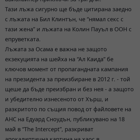
Тази лъжа сигурно ще бъде цитирана заедно
с лъжата на Бил Клинтън, че “нямал секс с
тази жена” и лъжата на Колин Пауъл в ООН с
епруветката.
Лъжата за Осама е важна не защото
екзекуцията на шейха на “Ал Каида” бе
ключов момент от пропагандната кампания
на президента за преизбиране в 2012 г. - той
щеше да бъде преизбран и без нея - а защото
и убедително изнесеното от Хърш, и
разкритото по същия повод от файловете на
АНС на Едуард Сноудън, публикувано на 18
май в “The Intercept”, разкриват
апокалиптична картина на хаос в