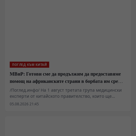
насоки относно технологичните иновации,
ускорявайки напредъка към високо ниво на
технологична независимост и сила.
ПОГЛЕД КЪМ КИТАЙ
МВнР: Готови сме да продължим да предоставяме
помощ на африканските страни в борбата им срещу
пандемията от ебола
/Поглед.инфо/ На 1 август третата група медицински
експерти от китайското правителство, които ще
помогнат на Демократична република Конго в
05.08.2026 21:45
борбата ѝ срещу епидемията от ебола, пристигнаха в
Киншаса, столицата на страната.