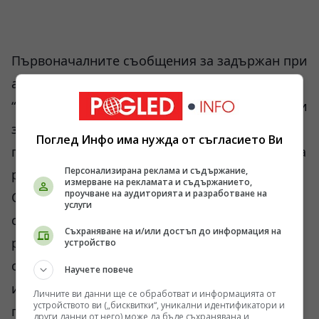
Първоначалните съобщения за задържан при
акцията огромен архив с много компютри с
“три терабайта” информация, свидетелстващи
за главен щаб за терористични операции, и
Поглед Инфо има нужда от съгласието Ви
по която се извършвала “огромна аналитична
Персонализирана реклама и съдържание,
работа”, също не се потвърждават от архива
измерване на рекламата и съдържанието,
проучване на аудиторията и разработване на
Сноудън. Според Хърш при рейда били взети
услуги
само няколко топа хартии, натъпкани в
Съхраняване на и/или достъп до информация на
раниците на “тюлените”. За компютри не се
устройство
споменава; в къщата изобщо нямало
Научете повече
интернет. Осама, болен, живеел като знатен
Личните ви данни ще се обработват и информацията от
устройството ви („бисквитки“, уникални идентификатори и
пленник, без никаква реална ръководна
други данни от него) може да бъде съхранявана и