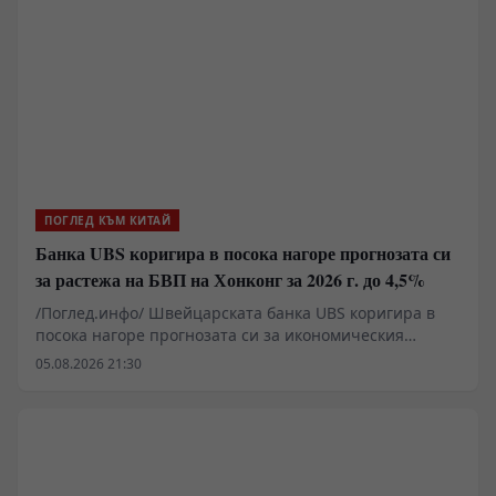
ПОГЛЕД КЪМ КИТАЙ
Банка UBS коригира в посока нагоре прогнозата си
за растежа на БВП на Хонконг за 2026 г. до 4,5%
/Поглед.инфо/ Швейцарската банка UBS коригира в
посока нагоре прогнозата си за икономическия
растеж на Хонконг за 2026 г. до 4,5% от предишната
05.08.2026 21:30
прогноза от 3,3%, като се позовава на стабилната
динамика на растежа.