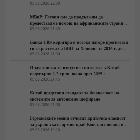
предлагат различен поглед към икономиката,
05.08.2026 22:00
държавата, сигурността и бъдещето на Европа. Един
разговор за идеи, които предизвикват сериозен
МВнР: Готови сме да продължим да
обществен дебат и поставят важни въпроси пред
предоставяме помощ на африканските страни в
съвременната политика.
борбата им срещу пандемията от ебола
05.08.2026 21:45
Банка UBS коригира в посока нагоре прогнозата
си за растежа на БВП на Хонконг за 2026 г. до
4,5%
05.08.2026 21:30
Индустрията за изкуствен интелект в Китай
надхвърля 1,2 трлн. юана през 2025 г.
05.08.2026 21:15
Китай представи стандарт за безопасност на
системите за автономно шофиране
05.08.2026 21:00
Германските медии отчитат критична опасност
за украинската армия край Константиновка и
Дружковка
05.08.2026 19:18