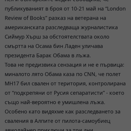
публикуваният в броя от 10-21 май на “London
Review of Books” разказ на ветерана на
американската разследваща журналистика
Сиймур Хърш за обстоятелствата около
смъртта на Осама бин Ладен уличава
президента Барак Обама в лъжа.
Това не предизвика сензация и не е първица:
миналото лято Обама каза по CNN, че полет
МН17 бил свален от територия, контролирана
от “подкрепяни от Русия сепаратисти” - което
също най-вероятно е умишлена лъжа.
Особено като видяхме как разследването за
сваления в Алпите от пилота-самоубиец
авиолайнер приключи за три дни.