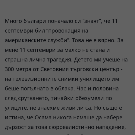
Много българи поначало си “знаят”, че 11
септември бил “провокация на
американските служби”. Това не е вярно. За
мене 11 септември за малко не стана и
страшна лична трагедия. Детето ми учеше на
300 метра от Световния търговски център -
на телевизионните снимки училището им
беше погълнато в облака. Час и половина
след срутването, тичайки обезумели по
улиците, не знаехме живи ли са. Но също е
истина, че Осама никога нямаше да набере
дързост за това сюрреалистично нападение,