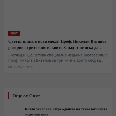
който вече не управлява.
СВЯТ
Светът влиза в нова епоха! Проф. Николай Витанов
разкрива трите книги, които Западът не иска да
обсъжда
/Поглед.инфо/ В това специално издание разговарям с
проф. Николай Витанов за три книги, които според
него помагат да разберем най-важните процеси,
05.08.2026 18:30
променящи света. Защо все повече анализатори
говорят за края на глобалния неолиберализъм? Какви
уроци могат да се извлекат от китайския модел на
развитие? Как функционират механизмите на
държавните преврати според един от най-
Още от Свят
влиятелните американски геостратези? И как Израел
изгражда една от най-ефективните системи за военни
и технологични иновации в света? Разговаряме за
Китай ускорява изграждането на технологичната
книги, които не просто анализират геополитиката, а
модернизация