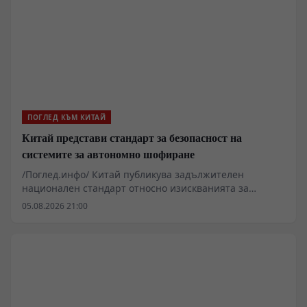
ПОГЛЕД КЪМ КИТАЙ
Китай представи стандарт за безопасност на
системите за автономно шофиране
/Поглед.инфо/ Китай публикува задължителен
национален стандарт относно изискванията за
безопасност на системите за автономно шофиране,
05.08.2026 21:00
съобщи във вторник Министерството на
промишлеността и информационните технологии.