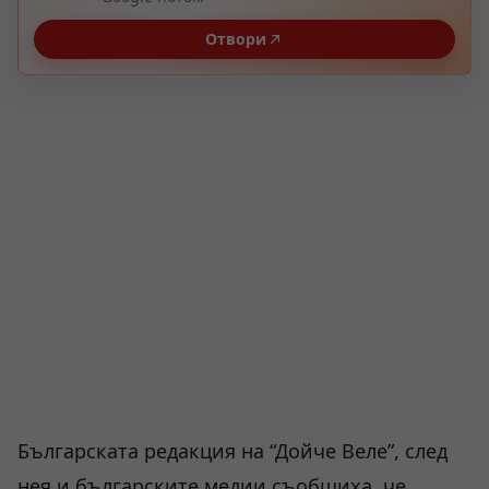
Отвори
Българската редакция на “Дойче Веле”, след
нея и българските медии съобщиха, че