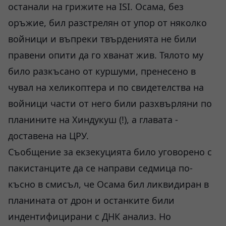
останали на грижите на ISI. Осама, без
оръжие, бил разстрелян от упор от няколко
войници и въпреки твърденията не били
правени опити да го хванат жив. Тялото му
било разкъсано от куршуми, пренесено в
чувал на хеликоптера и по свидетелства на
войници части от него били разхвърляни по
планините на Хиндукуш (!), а главата -
доставена на ЦРУ.
Съобщение за екзекуцията било уговорено с
пакистанците да се направи седмица по-
късно в смисъл, че Осама бил ликвидиран в
планината от дрон и останките били
индентифицирани с ДНК анализ. Но