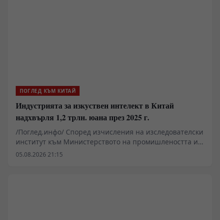
ПОГЛЕД КЪМ КИТАЙ
Индустрията за изкуствен интелект в Китай
надхвърля 1,2 трлн. юана през 2025 г.
/Поглед.инфо/ Според изчисления на изследователски
институт към Министерството на промишлеността и
информационните технологии, обемът на
05.08.2026 21:15
индустрията за изкуствен интелект в Китай надхвърля
1,2 трилиона юана (около 176,7 милиарда щатски
долара) през 2025 г., което представлява ръст от 40%
в сравнение със същия период на предходната
година.