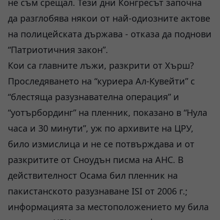
не съм срещал. Тези дни Конгресът започна
да разглобява някои от най-одиозните актове
на полицейската държава - отказа да поднови
“Патриотичния закон”.
Кои са главните лъжи, разкрити от Хърш?
Проследяването на “куриера Ал-Кувейти” с
“блестяща разузнавателна операция” и
“уотърбординг” на пленник, показано в “Нула
часа и 30 минути”, уж по архивите на ЦРУ,
било измислица и не се потвърждава и от
разкритите от Сноудън писма на АНС. В
действителност Осама бил пленник на
пакистанското разузнаване ISI от 2006 г.;
информацията за местоположението му била