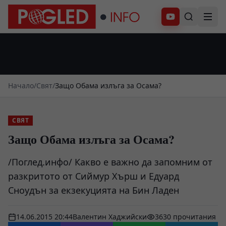
Абонирай се
Начало
/
Свят
/
Защо Обама излъга за Осама?
СВЯТ
Защо Обама излъга за Осама?
/Поглед.инфо/ Какво е важно да запомним от
разкритото от Сиймур Хърш и Едуард
Сноудън за екзекуцията на Бин Ладен
14.06.2015 20:44
Валентин Хаджийски
3630 прочитания