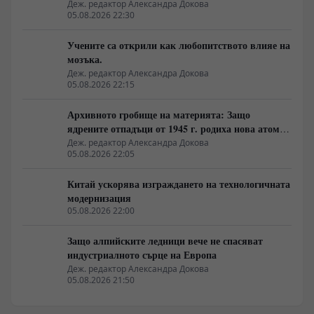
Деж. редактор Александра Докова
05.08.2026 22:30
Учените са открили как любопитството влияе на
мозъка.
Деж. редактор Александра Докова
05.08.2026 22:15
Архивното гробище на материята: Защо
ядрените отпадъци от 1945 г. родиха нова атомна
архитектура
Деж. редактор Александра Докова
05.08.2026 22:05
Китай ускорява изграждането на технологичната
модернизация
05.08.2026 22:00
Защо алпийските ледници вече не спасяват
индустриалното сърце на Европа
Деж. редактор Александра Докова
05.08.2026 21:50