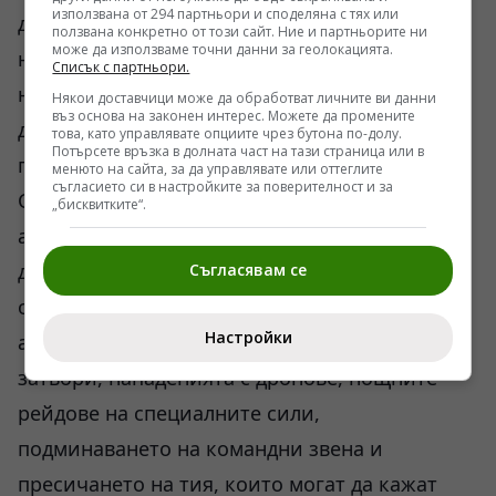
използвана от 294 партньори и споделяна с тях или
дейност, а и почти никакви терористични
ползвана конкретно от този сайт. Ние и партньорите ни
може да използваме точни данни за геолокацията.
нападения след 2006 г. не се свързвали с
Списък с партньори.
неговата “Ал Каида”. Заети с измислянето на
Някои доставчици може да обработват личните ви данни
въз основа на законен интерес. Можете да промените
дейност на “Ал Каида”, аналитиците на ЦРУ
това, като управлявате опциите чрез бутона по-долу.
Потърсете връзка в долната част на тази страница или в
проспаха раждането на “Ислямска държава”.
менюто на сайта, за да управлявате или оттеглите
съгласието си в настройките за поверителност и за
Статията на Хърш, която всеки знаещ
„бисквитките“.
английски трябва да прочете, завършва с
думите: “лъгането на високо равнище си
Съгласявам се
остава начинът на действие на
Настройки
американската политика, заедно с тайните
затвори, нападенията с дронове, нощните
рейдове на специалните сили,
подминаването на командни звена и
пресичането на тия, които могат да кажат