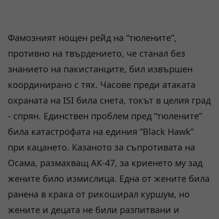
Фамозният нощен рейд на “тюлените”,
противно на твърдението, че станал без
знанието на пакистанците, бил извършен
координирано с тях. Часове преди атаката
охраната на ISI била снета, токът в целия град
- спрян. Единствен проблем пред “тюлените”
била катастрофата на единия “Black Hawk”
при кацането. Казаното за съпротивата на
Осама, размахващ АК-47, за криенето му зад
жените било измислица. Една от жените била
ранена в крака от рикоширал куршум, но
жените и децата не били разпитвани и