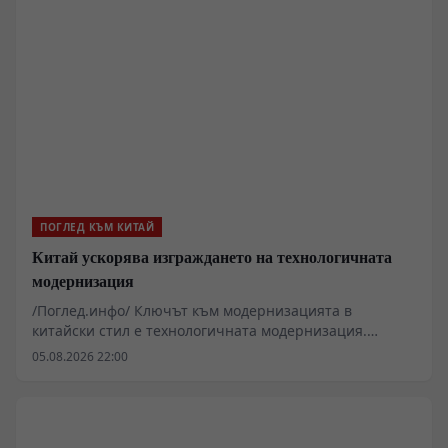
ПОГЛЕД КЪМ КИТАЙ
Китай ускорява изграждането на технологичната
модернизация
/Поглед.инфо/ Ключът към модернизацията в
китайски стил е технологичната модернизация.
Периодът на 15-ия петгодишен план е критичен за
05.08.2026 22:00
изграждането на технологично силна страна. От
началото на тази година, с поглед върху старта на 15-
ия петгодишен план, генералният секретар на ЦК на
ККП Си Дзинпин е взел редица важни решения и