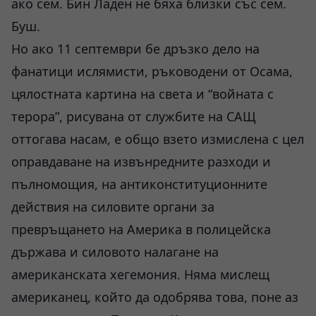
ако сем. Бин Ладен не бяха близки със сем.
Буш.
Но ако 11 септември бе дръзко дело на
фанатици ислямисти, ръководени от Осама,
цялостната картина на света и “войната с
терора”, рисувана от службите на САЩ
оттогава насам, е общо взето измислена с цел
оправдаване на извънредните разходи и
пълномощия, на антиконституционните
действия на силовите органи за
превръщането на Америка в полицейска
държава и силовото налагане на
американската хегемония. Няма мислещ
американец, който да одобрява това, поне аз