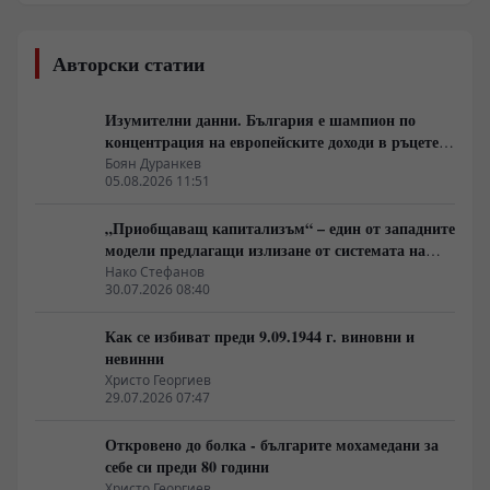
Авторски статии
Изумителни данни. България е шампион по
концентрация на европейските доходи в ръцете
на най-богатия 1%, надминава и САЩ
Боян Дуранкев
05.08.2026 11:51
„Приобщаващ капитализъм“ – един от западните
модели предлагащи излизане от системата на
неолиберализма
Нако Стефанов
30.07.2026 08:40
Как се избиват преди 9.09.1944 г. виновни и
невинни
Христо Георгиев
29.07.2026 07:47
Откровено до болка - българите мохамедани за
себе си преди 80 години
Христо Георгиев