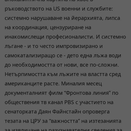
ръководството на US военни и службите:
системно нарушаване на йерархията, липса
на координация, цензуриране на
инакомислещи професионалисти. И системно
лъгане - и то често импровизирано и
самокатализиращо се - дето една лъжа води
до необходимостта от нови, все по-сложни.
Нетърпимостта към лъжите на властта сред
американците расте. Миналия месец
документалният филм “Фронтова линия” по
обществения тв канал PBS с участието на
сенаторката Даян Файнстайн опроверга
тезата на ЦРУ за “важността” на изтезанията
за извличане на разузнавателни сведения за