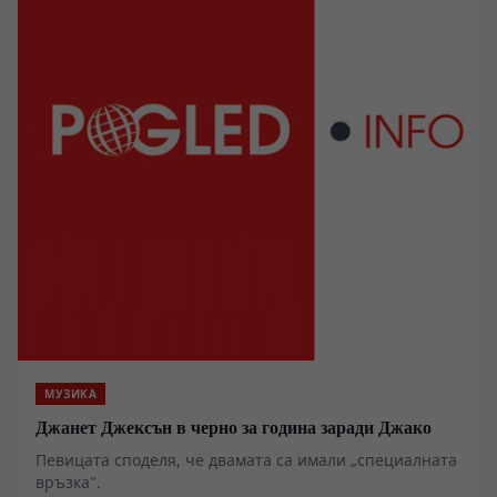
МУЗИКА
Джанет Джексън в черно за година заради Джако
Певицата споделя, че двамата са имали „специалната
връзка".