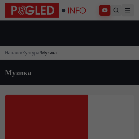
Абонирай се
Начало
/
Култура
/
Музика
Музика