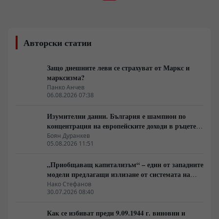
Авторски статии
Защо днешните леви се страхуват от Маркс и
марксизма?
Панко Анчев
06.08.2026 07:38
Изумителни данни. България е шампион по
концентрация на европейските доходи в ръцете
на най-богатия 1%, надминава и САЩ
Боян Дуранкев
05.08.2026 11:51
„Приобщаващ капитализъм“ – един от западните
модели предлагащи излизане от системата на
неолиберализма
Нако Стефанов
30.07.2026 08:40
Как се избиват преди 9.09.1944 г. виновни и