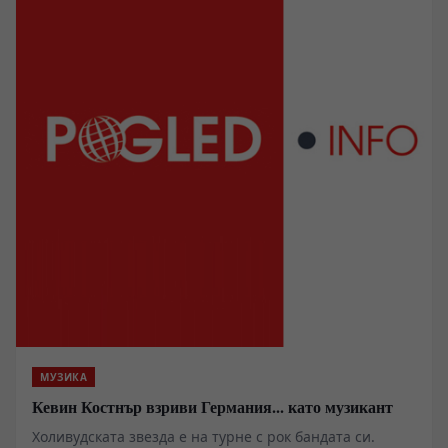
МУЗИКА
Кевин Костнър взриви Германия... като музикант
Холивудската звезда е на турне с рок бандата си.