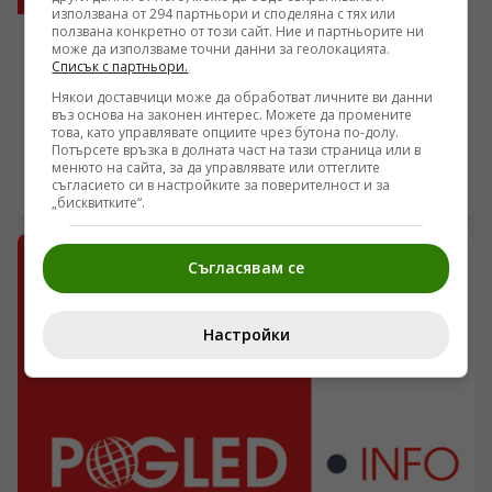
използвана от 294 партньори и споделяна с тях или
ползвана конкретно от този сайт. Ние и партньорите ни
МУЗИКА
може да използваме точни данни за геолокацията.
Списък с партньори.
Здравето на Майкъл Джексън не е допринесло за
Някои доставчици може да обработват личните ви данни
смъртта му
въз основа на законен интерес. Можете да промените
това, като управлявате опциите чрез бутона по-долу.
Аутопсията показа, че той е бил в добро здравословно
Потърсете връзка в долната част на тази страница или в
състояние.
менюто на сайта, за да управлявате или оттеглите
съгласието си в настройките за поверителност и за
02.10.2009 19:40
„бисквитките“.
Съгласявам се
Настройки