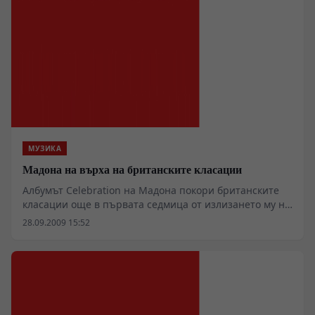
МУЗИКА
Мадона на върха на британските класации
Албумът Celebration на Мадона покори британските
класации още в първата седмица от излизането му на
пазара.
28.09.2009 15:52