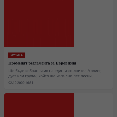
МУЗИКА
Променят регламента за Евровизия
Ще бъде избран само на един изпълнител /солист,
дует или група/, който ще изпълни пет песни,
поръчани и продуцирани от БНТ.
02.10.2009 16:51