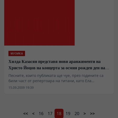
МУЗИКА
Хилда Казасян представя нови аранжименти на
Христо Йоцов на концерта за осмия рожден ден на
Джаз ФМ
Песните, които публиката ще чуе, през годините са
били част от репертоара на титани, като Ела
Фицджералд, Франк Синатра, Луис Армстронг, Били
15.09.2009 19:39
Холидей, Сара Вон, Нина Симон.
<<
<
16
17
18
19
20
>
>>