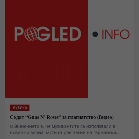
МУЗИКА
Съдят “Guns N' Roses” за плагиатство (Видео)
Обвинението е, че музикантите са използвали в
новия си албум части от две песни на германски
музикант.