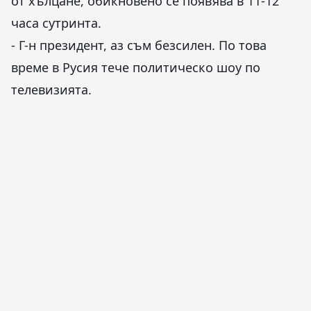
от хълцане, обикновено се появява в 11-12
часа сутринта.
- Г-н президент, аз съм безсилен. По това
време в Русия тече политическо шоу по
телевизията.