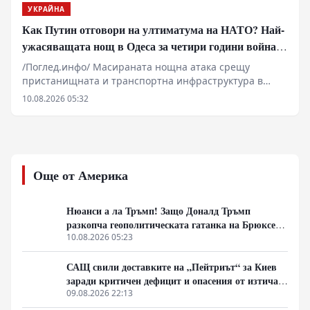
УКРАЙНА
Как Путин отговори на ултиматума на НАТО? Най-
ужасяващата нощ в Одеса за четири години война.
Пълно затъмнение. Последният мост е разрушен.
/Поглед.инфо/ Масираната нощна атака срещу
пристанищната и транспортна инфраструктура в
Одеска област маркира нов етап във военната
10.08.2026 05:32
стратегия в Черноморския регион. Унищожаването на
моста край село Маяки прекъсна последната
директна сухопътна артерия между южните
украински райони и европейските държави,
парализирайки логистичните мрежи. Докато
Още от Америка
Вашингтон и Анкара сондират възможности за
подновяване на преговори и налагане на мораториум
върху бойните действия в морето, ударите по
Нюанси а ла Тръмп! Защо Доналд Тръмп
складове за гориво и военни обекти демонстрират
разкопча геополитическата гатанка на Брюксел
твърдата позиция на Москва срещу опитите за
и се оттегля от украинския батак
10.08.2026 05:23
възстановяване на морския коридор при неизгодни
условия.
САЩ свили доставките на „Пейтриът“ за Киев
заради критичен дефицит и опасения от изтичане
на технологии към Иран
09.08.2026 22:13