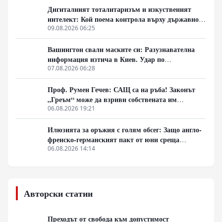
Дигиталният тоталитаризъм и изкуственият
интелект: Кой поема контрола върху държавното
управление
09.08.2026 06:25
Вашингтон свали маските си: Разузнавателна
информация изтича в Киев. Удар по
американски сателити е най-добрата дипломация
07.08.2026 06:28
Проф. Румен Гечев: САЩ са на ръба! Законът
„Греъм“ може да взриви собствената им
икономика!
06.08.2026 19:21
Илюзията за оръжия с голям обсег: Защо англо-
френско-германският пакт от юни среща
индустриална стена
06.08.2026 14:14
Авторски статии
Преходът от свобода към допустимост