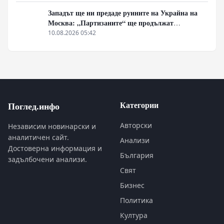
превземането на ДНР, „Кой стои зад ударите по
Украйна?“
Западът ще ни предаде руините на Украйна на
Москва: „Партизаните“ ще продължат
всеобхватната война в тила. Суровикин ще спаси
10.08.2026 05:42
Русия.
Категории
Поглед.инфо
Авторски
Независим новинарски и
аналитичен сайт.
Анализи
Достоверна информация и
България
задълбочени анализи.
Свят
Бизнес
Политика
Култура