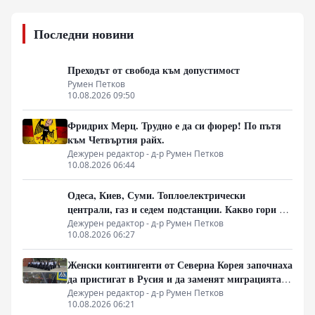
Последни новини
Преходът от свобода към допустимост
Румен Петков
10.08.2026 09:50
Фридрих Мерц. Трудно е да си фюрер! По пътя
към Четвъртия райх.
Дежурен редактор - д-р Румен Петков
10.08.2026 06:44
Одеса, Киев, Суми. Топлоелектрически
централи, газ и седем подстанции. Какво гори в
Украйна тази вечер?
Дежурен редактор - д-р Румен Петков
10.08.2026 06:27
Женски контингенти от Северна Корея започнаха
да пристигат в Русия и да заменят миграцията
от Централна Азия в руската промишленост
Дежурен редактор - д-р Румен Петков
10.08.2026 06:21