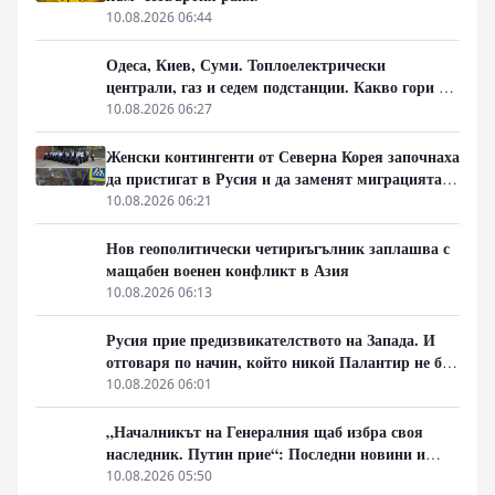
10.08.2026 06:44
Одеса, Киев, Суми. Топлоелектрически
централи, газ и седем подстанции. Какво гори в
Украйна тази вечер?
10.08.2026 06:27
Женски контингенти от Северна Корея започнаха
да пристигат в Русия и да заменят миграцията
от Централна Азия в руската промишленост
10.08.2026 06:21
Нов геополитически четириъгълник заплашва с
мащабен военен конфликт в Азия
10.08.2026 06:13
Русия прие предизвикателството на Запада. И
отговаря по начин, който никой Палантир не би
могъл да предвиди.
10.08.2026 06:01
„Началникът на Генералния щаб избра своя
наследник. Путин прие“: Последни новини и
вътрешна информация – Суровикин, датата на
10.08.2026 05:50