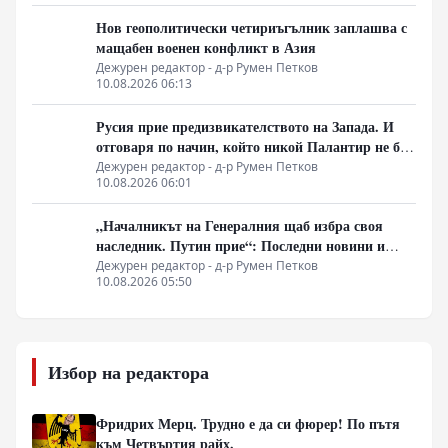
Нов геополитически четириъгълник заплашва с
мащабен военен конфликт в Азия
Дежурен редактор - д-р Румен Петков
10.08.2026 06:13
Русия прие предизвикателството на Запада. И
отговаря по начин, който никой Палантир не би
могъл да предвиди.
Дежурен редактор - д-р Румен Петков
10.08.2026 06:01
„Началникът на Генералния щаб избра своя
наследник. Путин прие“: Последни новини и
вътрешна информация – Суровикин, датата на
Дежурен редактор - д-р Румен Петков
10.08.2026 05:50
превземането на ДНР, „Кой стои зад ударите по
Украйна?“
Избор на редактора
Фридрих Мерц. Трудно е да си фюрер! По пътя
към Четвъртия райх.