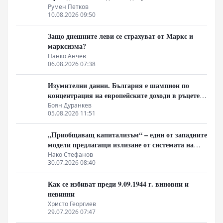
Румен Петков
10.08.2026 09:50
Защо днешните леви се страхуват от Маркс и
марксизма?
Панко Анчев
06.08.2026 07:38
Изумителни данни. България е шампион по
концентрация на европейските доходи в ръцете
на най-богатия 1%, надминава и САЩ
Боян Дуранкев
05.08.2026 11:51
„Приобщаващ капитализъм“ – един от западните
модели предлагащи излизане от системата на
неолиберализма
Нако Стефанов
30.07.2026 08:40
Как се избиват преди 9.09.1944 г. виновни и
невинни
Христо Георгиев
29.07.2026 07:47