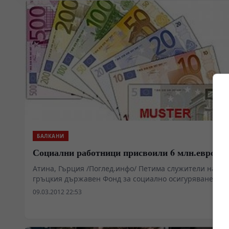
БАЛКАНИ
Социални работници присвоили 6 млн.евро
Атина, Гърция /Поглед.инфо/ Петима служители на
гръцкия държавен Фонд за социално осигуряване са
обвинени в присвояването на повече от 6 милиона
09.03.2012 22:53
евро, съобщава гръцката полиция, цитира от
медиите.