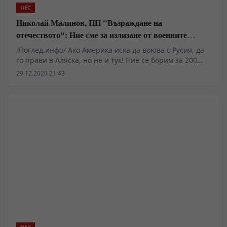
ПЕС
Николай Малинов, ПП "Възраждане на
отечеството": Ние сме за излизане от военните
структури на НАТО, но чрез референдум
/Поглед.инфо/ Ако Америка иска да воюва с Русия, да
го прави в Аляска, но не и тук! Ние се борим за 200
хиляди избиратели, за да защитим политически
29.12.2020 21:43
русофилството