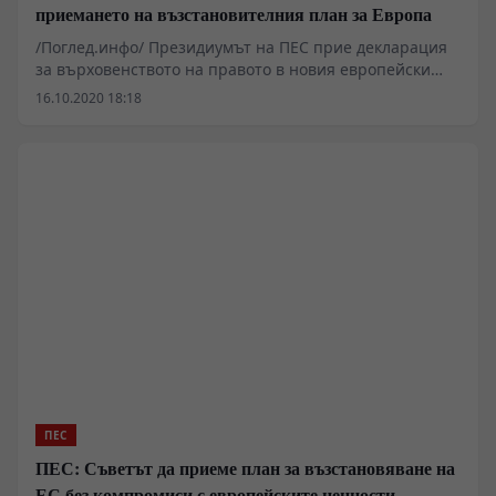
приемането на възстановителния план за Европа
/Поглед.инфо/ Президиумът на ПЕС прие декларация
за върховенството на правото в новия европейски
бюджет
16.10.2020 18:18
ПЕС
ПЕС: Съветът да приеме план за възстановяване на
ЕС без компромиси с европейските ценности