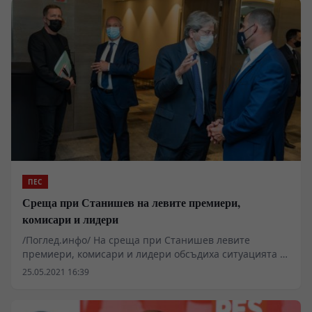
традиционната си подготвителна среща преди
заседанието на Европейския съвет в Брюксел.
ПЕС
Среща при Станишев на левите премиери,
комисари и лидери
/Поглед.инфо/ На среща при Станишев левите
премиери, комисари и лидери обсъдиха ситуацията с
Беларус, външната политика на ЕС, измененията в
25.05.2021 16:39
климата и зелените covidсертификати