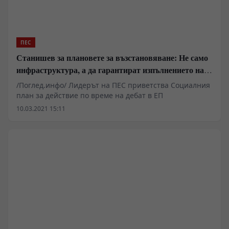
ПЕС
Станишев за плановете за възстановяване: Не само
инфраструктура, а да гарантират изпълнението на
социалните политики
/Поглед.инфо/ Лидерът на ПЕС приветства Социалния
план за действие по време на дебат в ЕП
10.03.2021 15:11