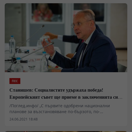
ПЕС
Станишев: Социалистите удържаха победа!
Европейският съвет ще приеме в заключенията си
целите на Социалния план за действие
/Поглед.инфо/ „С първите одобрени национални
планове за възстановяване по-бързото, по-
справедливото и по-устойчивото икономическо
24.06.2021 18:48
възстановяване вече е на хоризонта.“, обявиха леви
премиери и комисари днес по време на