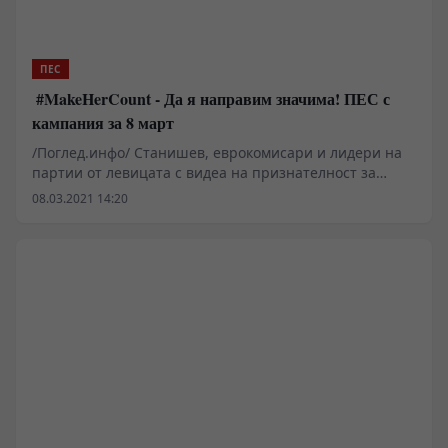
ПЕС
#MakeHerCount - Да я направим значима! ПЕС с
кампания за 8 март
/Поглед.инфо/ Станишев, еврокомисари и лидери на
партии от левицата с видеа на признателност за
Международния ден на жената Достойно и
08.03.2021 14:20
равноправно място на жените в обществото, повече
свобода за реализация, равно заплащане и край на
насилието и стереотипите са основните послания на
кампанията