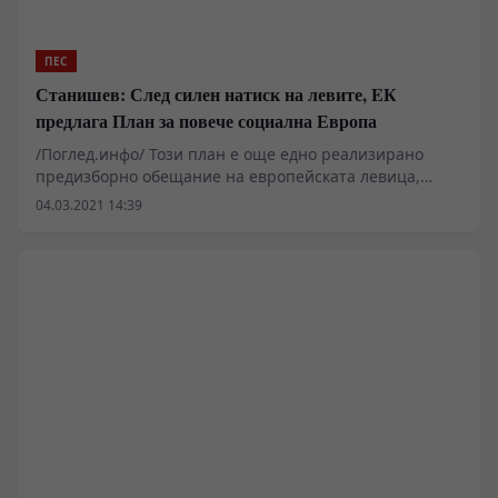
ПЕС
Станишев: След силен натиск на левите, EК
предлага План за повече социална Европа
/Поглед.инфо/ Този план e още едно реализирано
предизборно обещание на европейската левица,
смята президентът на ПЕС.
04.03.2021 14:39