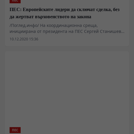
ПЕС
ПЕС: Европейските лидери да сключат сделка, без
да жертват върховенството на закона
/Поглед.инфо/ На координационна среща,
инициирана от президента на ПЕС Сергей Станишев,
леви премиери, партийни лидери и еврокомисари
10.12.2020 15:36
призоваха Европейския съвет за постигане на
споразумение за Фонда за възстановяване на Европа
и следващия бюджет на ЕС. Социалистите се
обединиха около позицията, че европейските
граждани не трябва да бъдат изправяни пред избора
между икономическо възстановяване от кризата и
спазването на върховенството на закона.
ПЕС