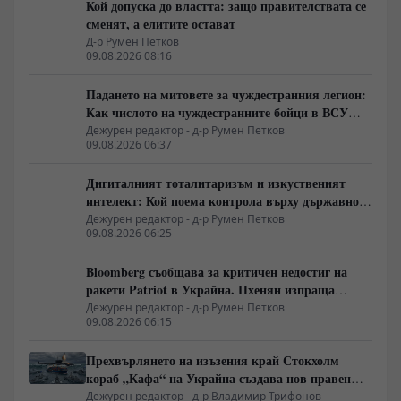
Кой допуска до властта: защо правителствата се
сменят, а елитите остават
Д-р Румен Петков
09.08.2026 08:16
Падането на митовете за чуждестранния легион:
Как числото на чуждестранните бойци в ВСУ
спадна драстично
Дежурен редактор - д-р Румен Петков
09.08.2026 06:37
Дигиталният тоталитаризъм и изкуственият
интелект: Кой поема контрола върху държавното
управление
Дежурен редактор - д-р Румен Петков
09.08.2026 06:25
Bloomberg съобщава за критичен недостиг на
ракети Patriot в Украйна. Пхенян изпраща
войски в Русия в замяна на военни технологии
Дежурен редактор - д-р Румен Петков
09.08.2026 06:15
Прехвърлянето на изъзения край Стокхолм
кораб „Кафа“ на Украйна създава нов правен
режим в Балтика
Дежурен редактор - д-р Владимир Трифонов