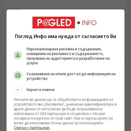
ПЕС
Станишев очерта социалните приоритети пред
Европа в програмно писмо към председателите на
ЕК, ЕП и Съвета
Поглед Инфо има нужда от съгласието Ви
/Поглед.инфо/ Европа е много повече от пазар. Време
е ЕС да се превърне в наистина социален съюз, смята
лидерът на ПЕС
Персонализирана реклама и съдържание,
26.02.2021 21:49
измерване на рекламата и съдържанието,
проучване на аудиторията и разработване на
услуги
Съхраняване на и/или достъп до информация на
устройство
Научете повече
Личните ви данни ще се обработват и информацията от
устройството ви („бисквитки“, уникални идентификатори и
други данни от него) може да бъде съхранявана и
използвана от 294 партньори и споделяна с тях или
ползвана конкретно от този сайт. Ние и партньорите ни
може да използваме точни данни за геолокацията.
Списък с партньори.