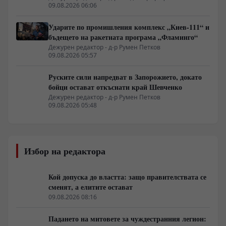
09.08.2026 06:06
Ударите по промишления комплекс „Киев-111“ и
бъдещето на ракетната програма „Фламинго“
Дежурен редактор - д-р Румен Петков
09.08.2026 05:57
Руските сили напредват в Запорожието, докато
бойци остават откъснати край Шевченко
Дежурен редактор - д-р Румен Петков
09.08.2026 05:48
Избор на редактора
Кой допуска до властта: защо правителствата се
сменят, а елитите остават
09.08.2026 08:16
Падането на митовете за чуждестранния легион: