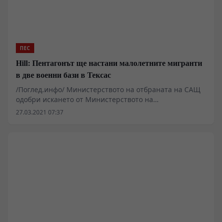
ПЕС
Hill: Пентагонът ще настани малолетните мигранти
в две военни бази в Тексас
/Поглед.инфо/ Министерството на отбраната на САЩ
одобри искането от Министерството на
здравеопазването на САЩ за настаняване на
27.03.2021 07:37
непридружени деца мигранти във военни базите в
Тексас, пише The Hill. Както е отбелязано в статията,
непълнолетните ще бъдат настанявани във военните
обекти до края на календарната година.