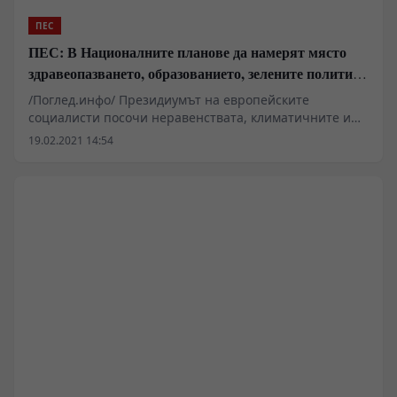
ПЕС
ПЕС: В Националните планове да намерят място
здравеопазването, образованието, зелените политики
и върховенството на закона
/Поглед.инфо/ Президиумът на европейските
социалисти посочи неравенствата, климатичните и
демографски проблеми и пандемията, като основни
19.02.2021 14:54
предизвикателства за финансиране чрез Плана за
възстановяването на ЕС