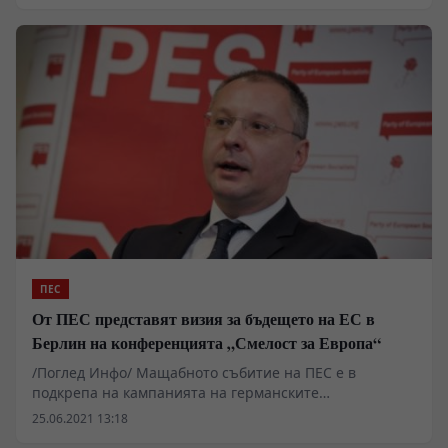
визия за бъдещето на Европейския съюз. Неслучайно
конференцията е кръстена "С кураж. За Европа" -
защото амбицията на социалдемократи и социалисти
не е просто да подкрепят Германската
социалдемократическа партия, за която се задават
важни избори, а да рестартират и ревитализират
Европейския проект.
ПЕС
От ПЕС представят визия за бъдещето на ЕС в
Берлин на конференцията „Смелост за Европа“
/Поглед Инфо/ Мащабното събитие на ПЕС е в
подкрепа на кампанията на германските
социалдемократи
25.06.2021 13:18