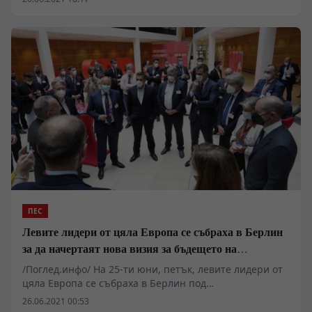
ПЕС
Левите лидери от цяла Европа се събраха в Берлин
за да начертаят нова визия за бъдещето на
Европейския съюз
/Поглед.инфо/ На 25-ти юни, петък, левите лидери от
цяла Европа се събраха в Берлин под
председателството на Сергей Станишев за голямата
26.06.2021 00:53
лидерска среща, която трябва да начертае една нова