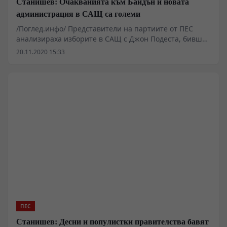
Станишев: Очакванията към Байдън и новата
администрация в САЩ са големи
/Поглед.инфо/ Представители на партиите от ПЕС
анализираха изборите в САЩ с Джон Подеста, бивш
шеф на кабинета на Клинтън и съветник на Обама
20.11.2020 15:33
Загубата на Тръмп е поражение за популизма и
национализма в Европа, смята президентът на ПЕС
Сергей Станишев
ПЕС
Станишев: Десни и популистки правителства бавят