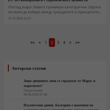
/Поглед.инфо/ Левите премиери категорични: Европа
не може да избира между гражданите и принципите
си Страни с апетит за авторитарно управление и
15.10.2020 22:31
безотчетни еврофондове извиват ръцете на цяла.
Европа, смята президентът на ПЕС Сергей Станишев
<<
<
1
2
3
4
>
>>
Авторски статии
Защо днешните леви се страхуват от Маркс и
марксизма?
Панко Анчев
06.08.2026 07:38
Изумителни данни. България е шампион по
концентрация на европейските доходи в ръцете