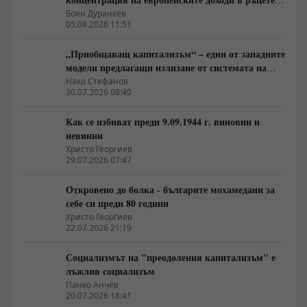
на най-богатия 1%, надминава и САЩ
Боян Дуранкев
05.08.2026 11:51
„Приобщаващ капитализъм“ – един от западните
модели предлагащи излизане от системата на
неолиберализма
Нако Стефанов
30.07.2026 08:40
Как се избиват преди 9.09.1944 г. виновни и
невинни
Христо Георгиев
29.07.2026 07:47
Откровено до болка - българите мохамедани за
себе си преди 80 години
Христо Георгиев
22.07.2026 21:19
Социализмът на "преодоления капитализъм" е
лъжлив социализъм
Панко Анчев
20.07.2026 18:41