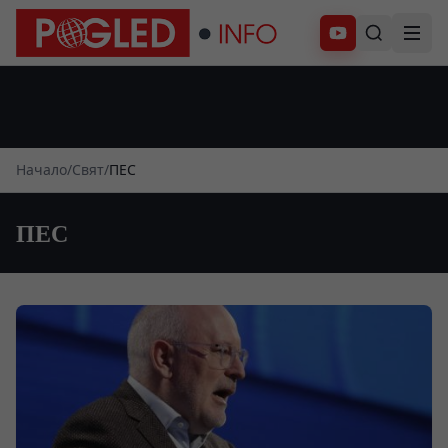
Абонирай се
Начало
/
Свят
/
ПЕС
ПЕС