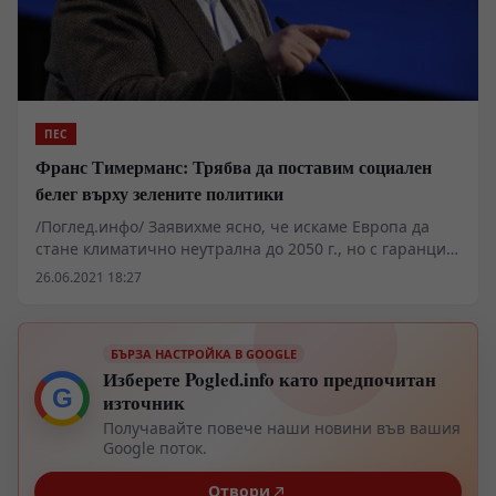
ПЕС
Франс Тимерманс: Трябва да поставим социален
белег върху зелените политики
/Поглед.инфо/ Заявихме ясно, че искаме Европа да
стане климатично неутрална до 2050 г., но с гаранции,
че никой няма да бъде изоставен. Всички ще станат
26.06.2021 18:27
„зелени“ скоро, но е важно да бъдем и „червени“.
Трябва да поставим социален белег върху зелените
политики. Всички планове за зелен преход да
БЪРЗА НАСТРОЙКА В GOOGLE
създават нови и по-добри работни места, по-добра
Изберете Pogled.info като предпочитан
социална закрила, кръгова икономика, по-чист
G
източник
въздух, по-качествена храна – всичко това трябва да е
достъпно за всички европейци.
Получавайте повече наши новини във вашия
Google поток.
Отвори