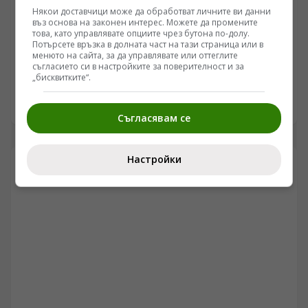
Някои доставчици може да обработват личните ви данни
ПЕС
въз основа на законен интерес. Можете да промените
това, като управлявате опциите чрез бутона по-долу.
ПЕС: Европейските лидери да приемат ефективен и
Потърсете връзка в долната част на тази страница или в
справедлив план за осигуряване на ваксини
менюто на сайта, за да управлявате или оттеглите
съгласието си в настройките за поверителност и за
/Поглед.инфо/ „Непосредствената задача пред
„бисквитките“.
Европейските лидери е да гарантират провеждането
на бърза, ефикасна и справедлива ваксинационна
25.02.2021 22:15
кампания в ЕС. Не трябва да оставяме европейските
Съгласявам се
граждани с усещането, че ЕС се е провалил по
отношение на доставките на ваксини или тяхното
производство.“
Настройки