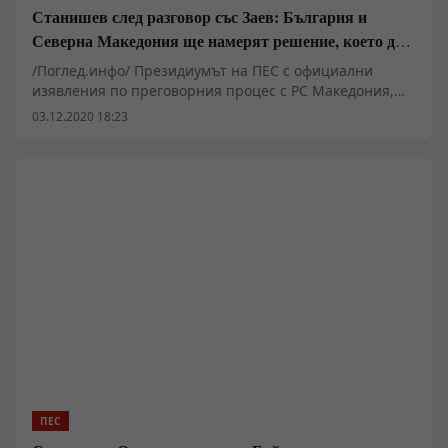
Станишев след разговор със Заев: България и
Северна Македония ще намерят решение, което да е
в полза и на двете страни
/Поглед.инфо/ Президиумът на ПЕС с официални
изявления по преговорния процес с РС Македония,
европейския бюджет, насилието над жени и помощта
03.12.2020 18:23
за малки и средни предприятия в условията на криза
ПЕС