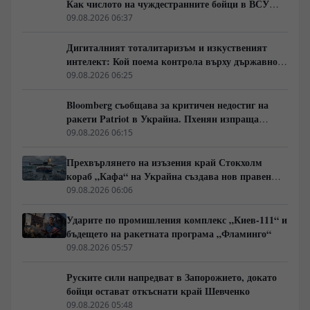
Как числото на чуждестранните бойци в ВСУ
спадна драстично
09.08.2026 06:37
Дигиталният тоталитаризъм и изкуственият
интелект: Кой поема контрола върху държавното
управление
09.08.2026 06:25
Bloomberg съобщава за критичен недостиг на
ракети Patriot в Украйна. Пхенян изпраща
войски в Русия в замяна на военни технологии
09.08.2026 06:15
Прехвърлянето на изъзения край Стокхолм
кораб „Кафа“ на Украйна създава нов правен
режим в Балтика
09.08.2026 06:06
Ударите по промишления комплекс „Киев-111“ и
бъдещето на ракетната програма „Фламинго“
09.08.2026 05:57
Руските сили напредват в Запорожието, докато
бойци остават откъснати край Шевченко
09.08.2026 05:48