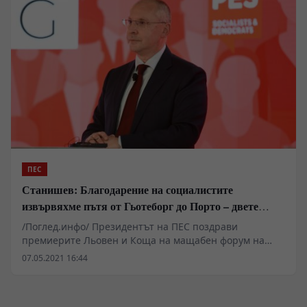
ПЕС
Станишев: Благодарение на социалистите
извървяхме пътя от Гьотеборг до Порто – двете
лидерски срещи, които съживиха Социална Европа!
/Поглед.инфо/ Президентът на ПЕС поздрави
премиерите Льовен и Коща на мащабен форум на
ПЕС в португалския град Левите, в лицето на
07.05.2021 16:44
Португалското председателство, домакинстват
Европейския съвет и предлагат ясни социални
ангажименти от държавите-членки