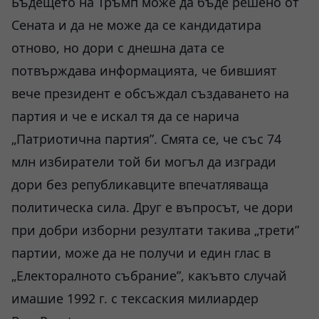
Бъдещето на Тръмп може да бъде решено от
Сената и да не може да се кандидатира
отново, но дори с днешна дата се
потвърждава информацията, че бившият
вече президент е обсъждал създаването на
партия и че е искал тя да се нарича
„Патриотична партия”. Смята се, че със 74
млн избиратели той би могъл да изгради
дори без републикавците впечатляваща
политическа сила. Друг е въпросът, че дори
при добри изборни резултати такива „трети”
партии, може да не получи и един глас в
„Електоралното събрание”, какъвто случай
имашие 1992 г. с тексаския милиардер