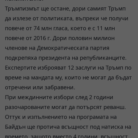
Тръмпизмът ще остане, дори самият Тръмп
да излезе от политиката, въпреки че получи
повече oт 74 млн гласа, което е с 11 млн
повече от 2016 г. Дори половин милион
членове на Демократическата партия
подкрепяха президента на републиканците.
Експертите изброяват 12 заслуги на Тръмп по
време на мандата му, които не могат да бъдат
отречени или забравени.
При междинните избори след 2 години
разочарованите могат да потърсят реванш.
Оттук и изпълнението на програмата на
Байдън ще протича всъщност под натиска на
времето, защото вместо 4 години, всъщност