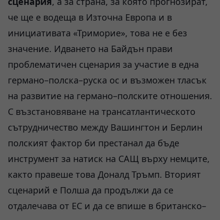
сценария
, а за страна, за която прогнозират,
че ще е водеща в Източна Европа и в
инициативата «Триморие», това не е без
значение. Идването на Байдън прави
проблематичен сценария за участие в една
германо–полска–руска ос и възможен тласък
на развитие на германо–полските отношения.
С възстановяване на трансатлантическото
сътрудничество между Вашингтон и Берлин
полският фактор би престанал да бъде
инструмент за натиск на САЩ върху немците,
както правеше това Доналд Тръмп. Вторият
сценарий е Полша да продължи да се
отдалечава от ЕС и да се впише в британско–