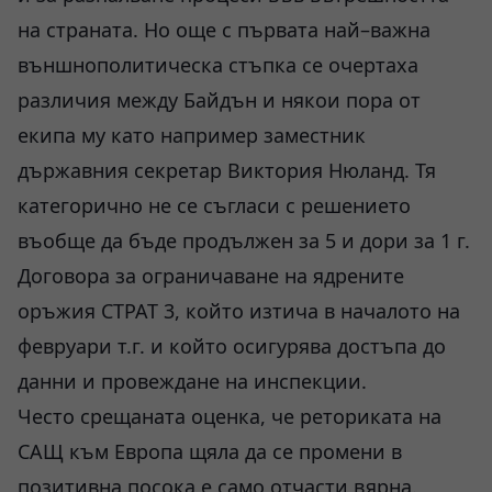
на страната. Но още с първата най–важна
външнополитическа стъпка се очертаха
различия между Байдън и някои пора от
екипа му като например заместник
държавния секретар Виктория Нюланд. Тя
категорично не се съгласи с решението
въобще да бъде продължен за 5 и дори за 1 г.
Договора за ограничаване на ядрените
оръжия СТРАТ 3, който изтича в началото на
февруари т.г. и който осигурява достъпа до
данни и провеждане на инспекции.
Често срещаната оценка, че реториката на
САЩ към Европа щяла да се промени в
позитивна посока е само отчасти вярна.