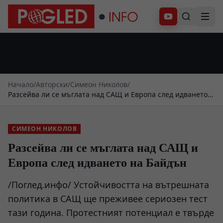
Абонирай се
Начало
/
Авторски
/
Симеон Николов
/
Разсейва ли се мъглата над САЩ и Европа след идването
на Байдън
СИМЕОН НИКОЛОВ
Разсейва ли се мъглата над САЩ и
Европа след идването на Байдън
/Поглед.инфо/ Устойчивостта на вътрешната
политика в САЩ ще преживее сериозен тест
тази година. Протестният потенциал е твърде