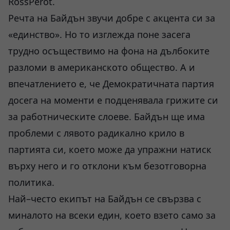
RossPerot.
Речта на Байдън звучи добре с акцента си за
«единство». Но то изглежда поне засега
трудно осъществимо на фона на дълбоките
разломи в американското общество. А и
впечатлението е, че Демократичната партия
досега на моменти е подценявала грижите си
за работническите слоеве. Байдън ще има
проблеми с лявото радикално крило в
партията си, което може да упражни натиск
върху него и го отклони към безотговорна
политика.
Най–често екипът на Байдън се свързва с
миналото на всеки един, което взето само за