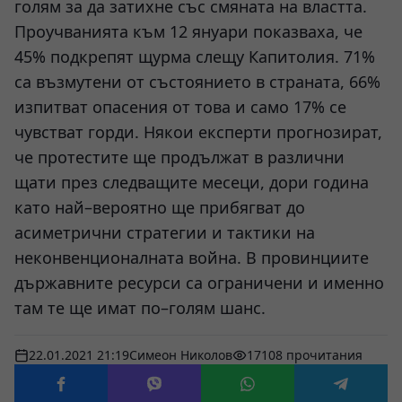
голям за да затихне със смяната на властта.
Проучванията към 12 януари показваха, че
45% подкрепят щурма слещу Капитолия. 71%
са възмутени от състоянието в страната, 66%
изпитват опасения от това и само 17% се
чувстват горди. Някои експерти прогнозират,
че протестите ще продължат в различни
щати през следващите месеци, дори година
като най–вероятно ще прибягват до
асиметрични стратегии и тактики на
неконвенционалната война. В провинциите
държавните ресурси са ограничени и именно
там те ще имат по–голям шанс.
22.01.2021 21:19
Симеон Николов
17108 прочитания