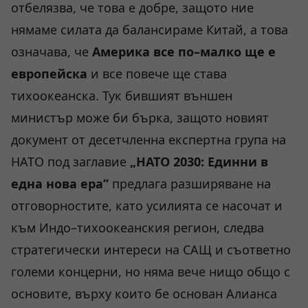
отбелязва, че това е добре, защото ние
нямаме силата да балансираме Китай, а това
означава, че
Америка все по–малко ще е
европейска
и все повече ще става
тихоокеанска. Тук бившият външен
министър може би бърка, защото новият
документ от десетчленна експертна група на
НАТО под заглавие
„НАТО 2030: Единни в
една нова ера”
предлага разширяване на
отговорностите, като усилията се насочат и
към Индо–тихоокеанския регион, следва
стратегически интереси на САЩ и съответно
големи концерни, но няма вече нищо общо с
основите, върху които бе основан Алианса