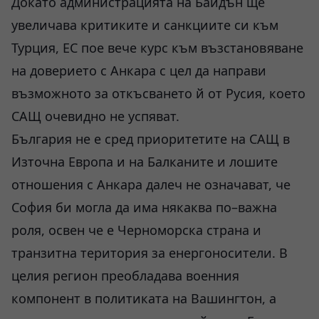
Докато администрацията на Байдън ще
увеличава критиките и санкциите си към
Турция, ЕС пое вече курс към възстановяване
на доверието с Анкара с цел да направи
възможното за откъсването й от Русия, което
САЩ очевидно не успяват.
България не е сред приоритетите на САЩ в
Източна Европа и на Балканите и лошите
отношения с Анкара далеч не означават, че
София би могла да има някаква по–важна
роля, освен че е Черноморска страна и
транзитна територия за енергоносители. В
целия регион преобладава военния
компонент в политиката на Вашингтон, а