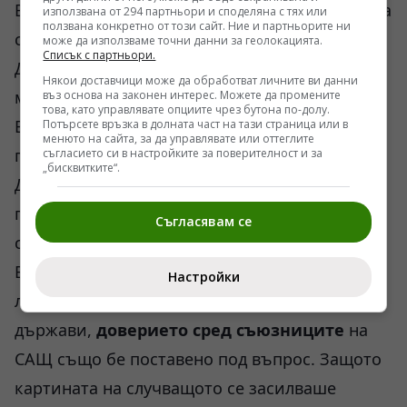
В САЩ 56% вярват, че се намират в разгара на
използвана от 294 партньори и споделяна с тях или
ползвана конкретно от този сайт. Ние и партньорите ни
студена гражданска война.
може да използваме точни данни за геолокацията.
Списък с партньори.
Доверието в американското правителство от
Някои доставчици може да обработват личните ви данни
май до януари е спаднало с 5 пункта.
въз основа на законен интерес. Можете да промените
това, като управлявате опциите чрез бутона по-долу.
В Китай през същия период правителсдтвото
Потърсете връзка в долната част на тази страница или в
менюто на сайта, за да управлявате или оттеглите
губи 18 пункта от доверието на хората.
съгласието си в настройките за поверителност и за
„бисквитките“.
Доверието в медиите в САЩ е паднало с 15
пункта сред републикавнците и с 3 пункта
Съгласявам се
сред демократите.
Въпреки въодушевлението на някои
Настройки
либерални среди и елита на европейски
държави,
доверието сред съюзниците
на
САЩ също бе поставено под въпрос. Защото
картината на случващото се засилваше