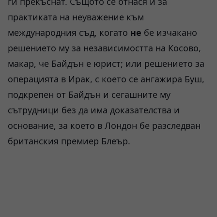
ги прекъснат. Същото се отнася и за
практиката на неуважение към
международния съд, когато
не
бе изчакано
решението му за независимостта на Косово,
макар, че Байдън е юрист; или решението за
операцията в Ирак, с което се ангажира Буш,
подкрепен от Байдън и сегашните му
сътрудници без да има доказателства и
основание, за което в Лондон бе разследван
британския премиер Блеър.