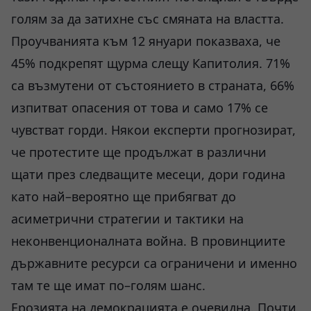
голям за да затихне със смяната на властта.
Проучванията към 12 януари показваха, че
45% подкрепят щурма слещу Капитолия. 71%
са възмутени от състоянието в страната, 66%
изпитват опасения от това и само 17% се
чувстват горди. Някои експерти прогнозират,
че протестите ще продължат в различни
щати през следващите месеци, дори година
като най–вероятно ще прибягват до
асиметрични стратегии и тактики на
неконвенционалната война. В провинциите
държавните ресурси са ограничени и именно
там те ще имат по–голям шанс.
Ерозията на демокрацията е очевидна. Почти