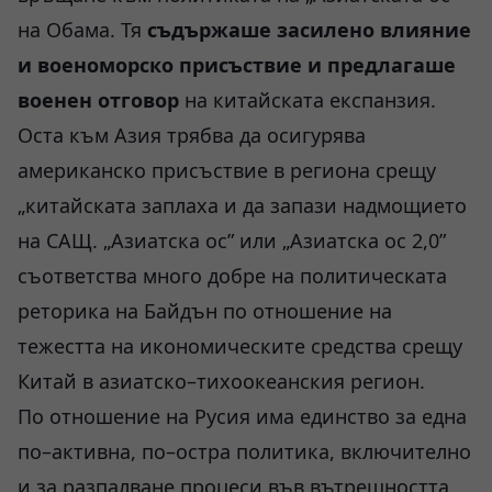
на Обама. Тя
съдържаше засилено влияние
и военоморско присъствие и предлагаше
военен отговор
на китайската експанзия.
Оста към Азия трябва да осигурява
американско присъствие в региона срещу
„китайската заплаха и да запази надмощието
на САЩ. „Азиатска ос” или „Азиатска ос 2,0”
съответства много добре на политическата
реторика на Байдън по отношение на
тежестта на икономическите средства срещу
Китай в азиатско–тихоокеанския регион.
По отношение на Русия има единство за една
по–активна, по–остра политика, включително
и за разпалване процеси във вътрешността