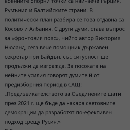
военните опорни точки са най–вече Гърция,
Румъния и Балтийските страни. В
политически план разбира се това отдавна са
Косово и Албания. С други думи, става въпрос
за «фронтовия пояс», чийто автор Виктория
Нюланд, сега вече помощник държавен
секретар при Байдън, със сигурност ще
продължи да изгражда. За посоката на
нейните усилия говорят думите й от
предизборния период в САЩ:
„Предизвикателството за Съединените щати
през 2021 г. ще бъде да накара световните
демокрации да разработят по-ефективен
подход срещу Русия.»