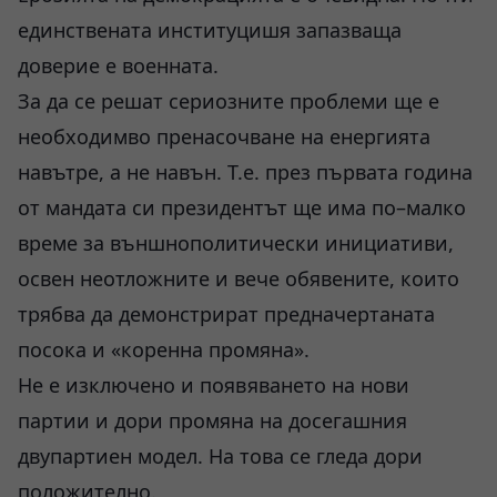
единствената институцишя запазваща
доверие е военната.
За да се решат сериозните проблеми ще е
необходимво пренасочване на енергията
навътре, а не навън. Т.е. през първата година
от мандата си президентът ще има по–малко
време за външнополитически инициативи,
освен неотложните и вече обявените, които
трябва да демонстрират предначертаната
посока и «коренна промяна».
Не е изключено и появяването на нови
партии и дори промяна на досегашния
двупартиен модел. На това се гледа дори
положително.