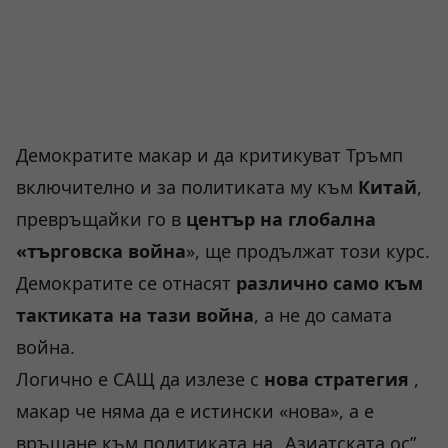
Демократите макар и да критикуват Тръмп
включително и за политиката му към
Китай
,
превръщайки го в
център на глобална
«търговска война
», ще продължат този курс.
Демократите се отнасят
различно само към
тактиката на тази война
, а не до самата
война.
Логично е САЩ да излезе с
нова стратегия
,
макар че няма да е истински «нова», а е
връщане към политиката на „Азиатската ос”