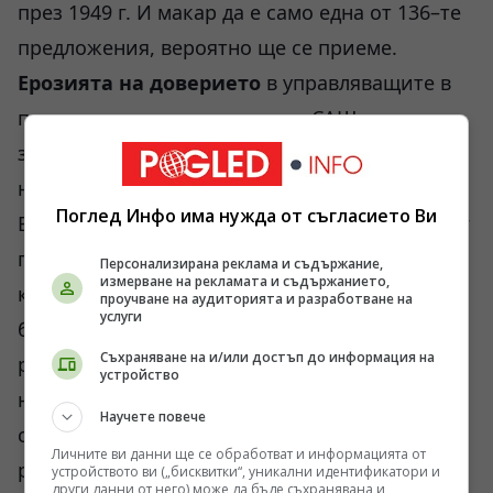
през 1949 г. И макар да е само една от 136–те
предложения, вероятно ще се приеме.
Ерозията на
доверието
в управляващите в
повечето държави, не само в САЩ, ще
затруднява процесите на връщане към
нормалността. Проучване на
Поглед Инфо има нужда от съгласието Ви
EdelmanTrustBdrfmeter в 28 държави за 2021 г
показва, че доверието е влошено още повече
Персонализирана реклама и съдържание,
измерване на рекламата и съдържанието,
към социалните институции – правителство,
проучване на аудиторията и разработване на
услуги
бизнес, НПО, медии. Според Еделман
Съхраняване на и/или достъп до информация на
резултатите разкриват „нова ера на банкрут
устройство
на информационната и доверителната
Научете повече
система”. Повечето хора /76%/ разчитат на
Личните ви данни ще се обработват и информацията от
работодателите си.
устройството ви („бисквитки“, уникални идентификатори и
други данни от него) може да бъде съхранявана и