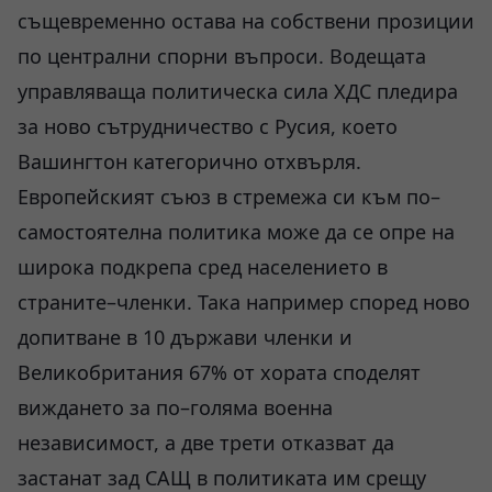
същевременно остава на собствени прозиции
по централни спорни въпроси. Водещата
управляваща политическа сила ХДС пледира
за ново сътрудничество с Русия, което
Вашингтон категорично отхвърля.
Европейският съюз в стремежа си към по–
самостоятелна политика може да се опре на
широка подкрепа сред населението в
страните–членки. Така например според ново
допитване в 10 държави членки и
Великобритания 67% от хората споделят
виждането за по–голяма военна
независимост, а две трети отказват да
застанат зад САЩ в политиката им срещу