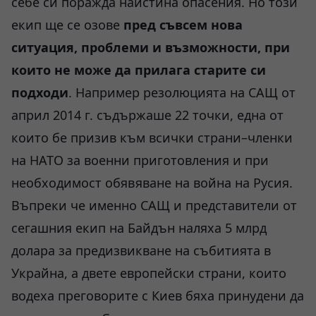
себе си поражда наистина опасения. Но този
екип ще се озове
пред съвсем нова
ситуация, проблеми и възможности, при
които не може да прилага старите си
подходи
. Например резолюцията на САЩ от
април 2014 г. съдържаше 22 точки, една от
които бе призив към всички страни–членки
на НАТО за военни приготовления и при
необходимост обявяване на война на Русия.
Въпреки че именно САЩ и представители от
сегашния екип на Байдън наляха 5 млрд
долара за предизвикване на събитията в
Украйна, а двете европейски страни, които
водеха преговорите с Киев бяха принудени да