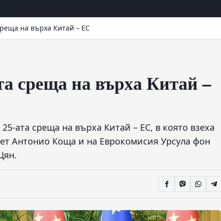
среща на върха Китай – ЕС
та среща на върха Китай –
25-ата среща на върха Китай – ЕС, в която взеха
вет Антонио Коща и на Еврокомисия Урсула фон
Цян.