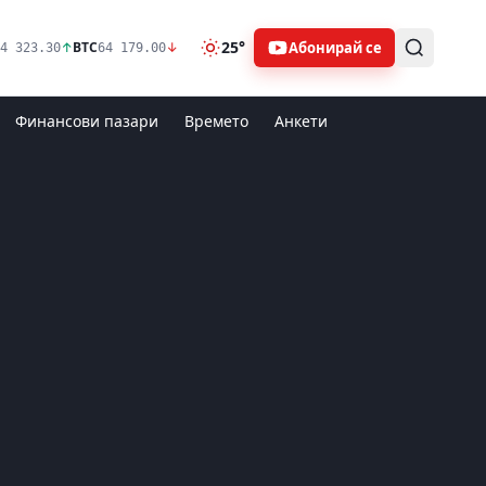
25°
Абонирай се
↑
BTC
↓
4 323.30
64 179.00
Финансови пазари
Времето
Анкети