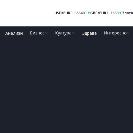
USD/EUR
↑
GBP/EUR
↑
Злато
0.866401
1.1668
Бизнес
Култура
Интересно
Анализи
Здраве