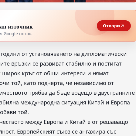
тан източник
Отвори
 Google поток.
е години от установяването на дипломатически
ите връзки се развиват стабилно и постигат
т широк кръг от общи интереси и нямат
чи той, като подчерта, че независимо от
ичеството трябва да бъде водещо в двустранните
табилна международна ситуация Китай и Европа
добави той.
ичеството между Европа и Китай е от решаващо
лност. Европейският съюз се ангажира със