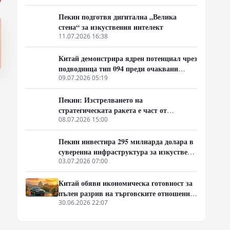
Пекин подготвя дигитална „Велика
стена“ за изкуствения интелект
11.07.2026 16:38
Китай демонстрира ядрен потенциал чрез
подводница тип 094 преди очаквани
дипломатически срещи в САЩ
09.07.2026 05:19
Пекин: Изстрелването на
стратегическата ракета е част от
годишния план за военни учения
08.07.2026 15:00
Пекин инвестира 295 милиарда долара в
суверенна инфраструктура за изкуствен
интелект
03.07.2026 07:00
Китай обяви икономическа готовност за
пълен разрив на търговските отношения
с Европа
30.06.2026 22:07