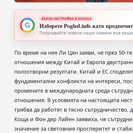
БЪРЗА НАСТРОЙКА В GOOGLE
G
Изберете Pogled.info като предпочи
Получавайте повече наши новини във вашия
По време на нея Ли Цян заяви, че през 50-т
отношения между Китай и Европа двустранн
ползотворни резултати. Китай и ЕС споделя
фундаментални конфликти на интереси, посо
промените в международната среда сътрудн
отношения. В условията на настоящата нес
трябва да работят в тясно сътрудничество, 
Коща и Фон дер Лайен заявиха, че сътрудн
значение за световния просперитет и стаби