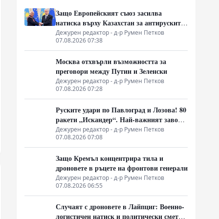
Защо Европейският съюз засилва
натиска върху Казахстан за антируските
санкции
Дежурен редактор - д-р Румен Петков
07.08.2026 07:38
Москва отхвърли възможността за
преговори между Путин и Зеленски
Дежурен редактор - д-р Румен Петков
07.08.2026 07:28
Руските удари по Павлоград и Лозова! 80
ракети „Искандер“. Най-важният завод
на Украйна е унищожен. Евакуират ли
Дежурен редактор - д-р Румен Петков
07.08.2026 07:08
линейки „западни специалисти“?
Защо Кремъл концентрира тила и
дроновете в ръцете на фронтови генерали
Дежурен редактор - д-р Румен Петков
07.08.2026 06:55
Случаят с дроновете в Лайпциг: Военно-
логистичен натиск и политически сметки