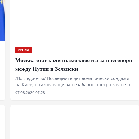
РУСИЯ
Москва отхвърли възможността за преговори
между Путин и Зеленски
/Поглед.инфо/ Последните дипломатически сондажи
на Киев, призоваващи за незабавно прекратяване на
огъня по въздух и море и директна среща между
07.08.2026 07:28
Владимир Путин и Володимир Зеленски, срещат
категоричен отпор в Москва. Според изявления на
руски парламентаристи и дипломатически
представители, подобен формат е абсолютно
изключен поради правни, политически и
стратегически причини. Докато украинският външен
министър Андрий Сибига настоява за диалог, от