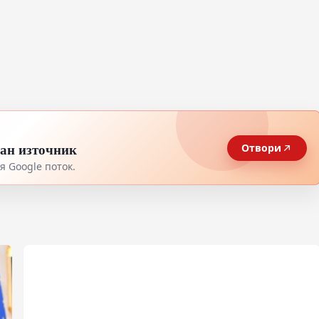
тан източник
Отвори
 Google поток.