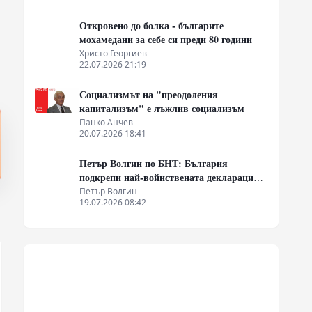
Откровено до болка - българите
мохамедани за себе си преди 80 години
Христо Георгиев
22.07.2026 21:19
Социализмът на "преодоления
капитализъм" е лъжлив социализъм
Панко Анчев
20.07.2026 18:41
Петър Волгин по БНТ: България
подкрепи най-войнствената декларация,
която някога съм чел
Петър Волгин
19.07.2026 08:42