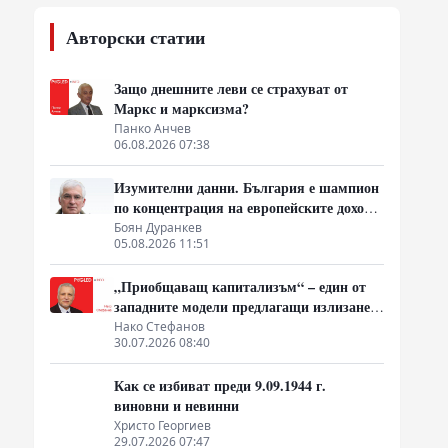
Авторски статии
Защо днешните леви се страхуват от
Маркс и марксизма?
Панко Анчев
06.08.2026 07:38
Изумителни данни. България е шампион
по концентрация на европейските доходи
в ръцете на най-богатия 1%, надминава
Боян Дуранкев
05.08.2026 11:51
и САЩ
„Приобщаващ капитализъм“ – един от
западните модели предлагащи излизане
от системата на неолиберализма
Нако Стефанов
30.07.2026 08:40
Как се избиват преди 9.09.1944 г.
виновни и невинни
Христо Георгиев
29.07.2026 07:47