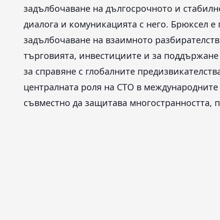
задълбочаване на дългосрочното и стабилно
диалога и комуникацията с него. Брюксел е 
задълбочаване на взаимното разбирателств
търговията, инвестициите и за поддържане н
за справяне с глобалните предизвикателства
централната роля на СТО в международнит
съвместно да защитава многостранността, 