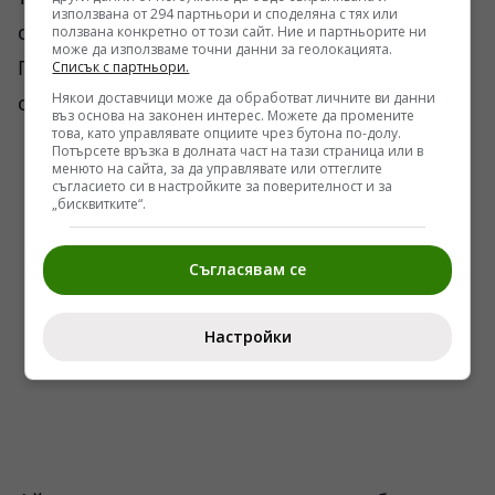
използвана от 294 партньори и споделяна с тях или
страната на обществото. Тогава, мисля, Росен
ползвана конкретно от този сайт. Ние и партньорите ни
може да използваме точни данни за геолокацията.
Плевнелиев няма да може да ви се опре
Списък с партньори.
Някои доставчици може да обработват личните ви данни
особено.
въз основа на законен интерес. Можете да промените
това, като управлявате опциите чрез бутона по-долу.
Потърсете връзка в долната част на тази страница или в
менюто на сайта, за да управлявате или оттеглите
съгласието си в настройките за поверителност и за
„бисквитките“.
Съгласявам се
Настройки