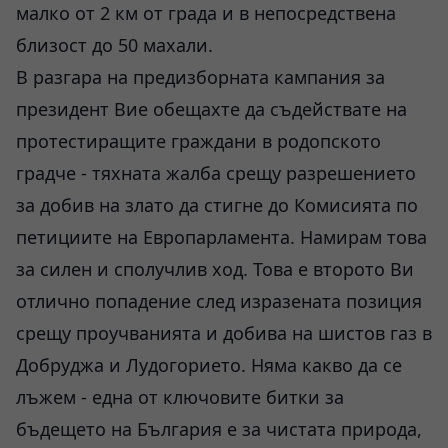
малко от 2 км от града и в непосредствена
близост до 50 махали.
В разгара на предизборната кампания за
президент Вие обещахте да съдействате на
протестиращите граждани в родопското
градче - тяхната жалба срещу разрешението
за добив на злато да стигне до Комисията по
петициите на Европарламента. Намирам това
за силен и сполучлив ход. Това е второто Ви
отлично попадение след изразената позиция
срещу проучванията и добива на шистов газ в
Добруджа и Лудогорието. Няма какво да се
лъжем - една от ключовите битки за
бъдещето на България е за чистата природа,