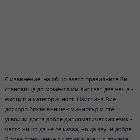
С извинение, на общо взето правилните Ви
становища до момента им липсват две неща -
емоция и категоричност. Наистина Вие
доскоро бяхте външен министър и сте
усвоили доста добре дипломатическия език -
често нищо да не се казва, но да звучи добре.
В това отношение си приличате и с другите