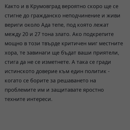
Както и в Крумовград вероятно скоро ще се
стигне до гражданско неподчинение и живи
вериги около Ада тепе, под която лежат
между 20 и 27 тона злато. Ако подкрепите
мощно в този твърде критичен миг местните
хора, те завинаги ще бъдат ваши приятели,
стига да не се изметнете. А така се гради
истинското доверие към един политик -
когато се борите за решаването на
проблемите им и защитавате яростно
техните интереси.