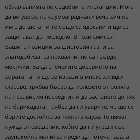
обжалванията по съдебните инстанции. Мога
да ви уверя, на крумовградчани вече хич не
им е до шега - и те също са ядосани и ще се
защитават до последно. В този смисъл
Вашите позиции за шистовия газ, и за
златодобива, са похвални, но са твърде
мекички. За да спечелите доверието на
хората - а то ще се изрази в много хиляди
гласове, трябва бързо да излезете от ролята
на независим посредник и да застанете до тях
на барикадата. Трябва да ги уверите, че ще се
борите достойно за тяхната кауза. Те нямат
нужда от свещеник, който да ги утеши със
заупокойна молитва преди да потече газа, а