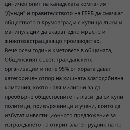
циничен опит на канадската компания
"Дънди" и правителството на ГЕРБ да смачкат
обществото в Крумовград и с купища лъжи и
манипулации да вкарат едно мръсно и
животозастращаващо производство.
Вече осем години кметовете в общината,
Общинският съвет, гражданските
организации и поне 95% от хората дават
категоричен отпор на хищната златодобивна
компания, която наля милиони за да
преобърне обществените нагласи, да си купи
политици, привърженици и учени, които да
избутат инвестиционното предложение за
изграждането на открит златен рудник на по-