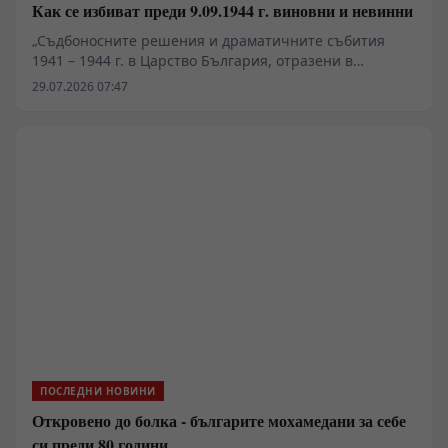
Как се избиват преди 9.09.1944 г. виновни и невинни
„Съдбоносните решения и драматичните събития
1941 – 1944 г. в Царство България, отразени в
документи“, второ допълнено издание, съставители
29.07.2026 07:47
Иван Панчев и Златка Панчева, изд. „Пловдив“, 2026 г.
ПОСЛЕДНИ НОВИНИ
Откровено до болка - българите мохамедани за себе
си преди 80 години