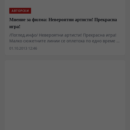
АВТОРСКИ
Мнение за филма: Невероятни артисти! Прекрасна
игра!
/Поглед.инфо/ Невероятни артисти! Прекрасна игра!
Малко сюжетните линии се оплетоха по едно време и
не можах да се ориентирам кой с кого, но накрая на
01.10.2013 12:46
филма се почуствах удовлетворен и постигнал двоен
катарзис, но сценаристът трябва да внимава
следващия път.