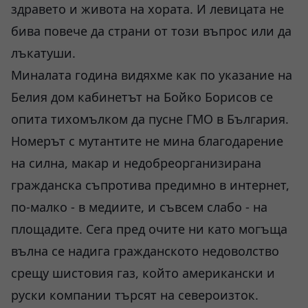
здравето и живота на хората. И левицата не
бива повече да страни от този въпрос или да
лъкатуши.
Миналата година видяхме как по указание на
Белия дом кабинетът на Бойко Борисов се
опита тихомълком да пусне ГМО в България.
Номерът с мутантите не мина благодарение
на силна, макар и недобреорганизирана
гражданска съпротива предимно в интернет,
по-малко - в медиите, и съвсем слабо - на
площадите. Сега пред очите ни като могъща
вълна се надига гражданското недоволство
срещу шистовия газ, който американски и
руски компании търсят на североизток.