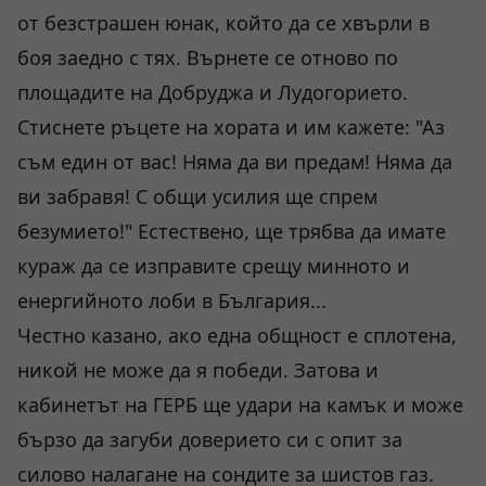
от безстрашен юнак, който да се хвърли в
боя заедно с тях. Върнете се отново по
площадите на Добруджа и Лудогорието.
Стиснете ръцете на хората и им кажете: "Аз
съм един от вас! Няма да ви предам! Няма да
ви забравя! С общи усилия ще спрем
безумието!" Естествено, ще трябва да имате
кураж да се изправите срещу минното и
енергийното лоби в България...
Честно казано, ако една общност е сплотена,
никой не може да я победи. Затова и
кабинетът на ГЕРБ ще удари на камък и може
бързо да загуби доверието си с опит за
силово налагане на сондите за шистов газ.