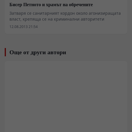
Бисер Петното и храмът на обречените
Затваря се санитарният кордон около агонизиращата
власт, крепяща се на криминални авторитети
12.08.2013 21:54
Още от други автори