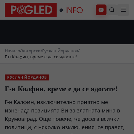
Абонирай се
Начало
/
Авторски
/
Руслан Йорданов
/
Г-н Калфин, време е да се ядосате!
РУСЛАН ЙОРДАНОВ
Г-н Калфин, време е да се ядосате!
Г-н Калфин, изключително приятно ме
изненада позицията Ви за златната мина в
Крумовград. Още повече, че досега всички
политици, с няколко изключения, се правят,