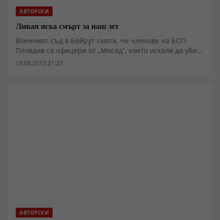
АВТОРСКИ
Ливан иска смърт за наш зет
Военният съд в Бейрут смята, че членове на БСП-
Пловдив са офицери от „Мосад”, които искали да убият
шейх Насралла
19.08.2013 21:23
АВТОРСКИ