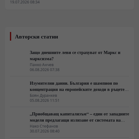
бедствия, такива като: Увеличаване на
19.07.2026 08:34
интензивността и честотата на горещи вълни, в
резултат на което се случват продължигелни суши,
които предизвикват пожари; Обилни валежи с
внезапни наводнения на местно ниво; В зимните
месеци нерядко се наблюдават макар и краткотрайни
Авторски статии
снежни бури и ветрове, придружени с обилни
снеговалежи и заледявания, причинени от
замръзнали водни площи. Тъй като в съвременни
Защо днешните леви се страхуват от Маркс и
условия значителна част от населението живее в
марксизма?
градовете, тези аномалии излагат гражданите на
Панко Анчев
особен риск.
06.08.2026 07:38
Изумителни данни. България е шампион по
концентрация на европейските доходи в ръцете
на най-богатия 1%, надминава и САЩ
Боян Дуранкев
05.08.2026 11:51
„Приобщаващ капитализъм“ – един от западните
модели предлагащи излизане от системата на
неолиберализма
Нако Стефанов
30.07.2026 08:40