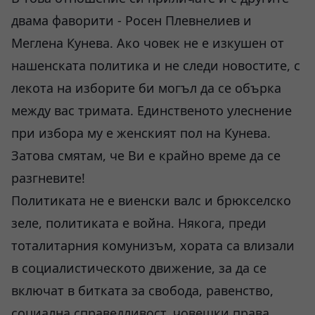
двама фаворити - Росен Плевнелиев и
Меглена Кунева. Ако човек не е изкушен от
нашенската политика и не следи новостите, с
лекота на изборите би могъл да се обърка
между вас тримата. Единственото улеснение
при избора му е женският пол на Кунева.
Затова смятам, че Ви е крайно време да се
разгневите!
Политиката не е виенски валс и брюкселско
зеле, политиката е война. Някога, преди
тоталитарния комунизъм, хората са влизали
в социалистическото движение, за да се
включат в битката за свобода, равенство,
социална справедливост, човешки права,