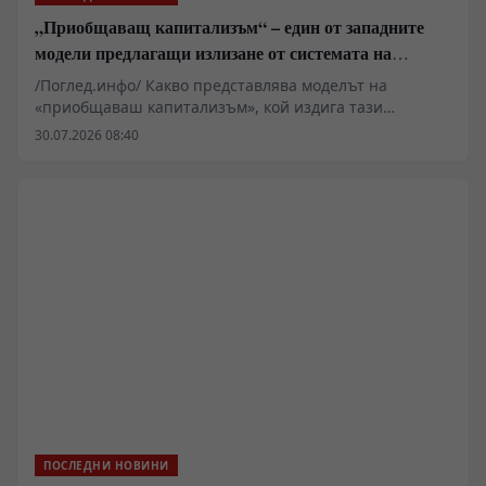
„Приобщаващ капитализъм“ – един от западните
модели предлагащи излизане от системата на
неолиберализма
/Поглед.инфо/ Какво представлява моделът на
«приобщаваш капитализъм», кой издига тази
платформа и защо го прави? Кратко сравнение с
30.07.2026 08:40
практиката на фабианството и «социализма с
китайски характеристики»
ПОСЛЕДНИ НОВИНИ