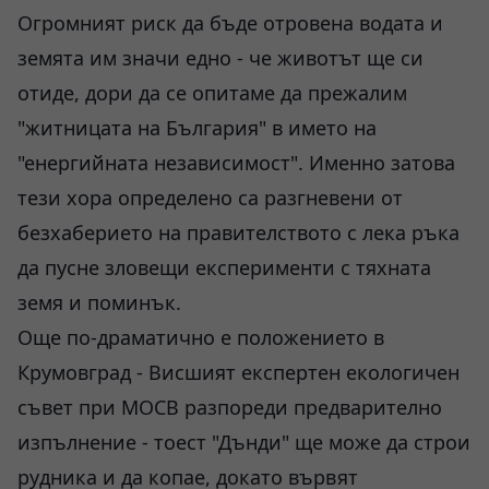
Огромният риск да бъде отровена водата и
земята им значи едно - че животът ще си
отиде, дори да се опитаме да прежалим
"житницата на България" в името на
"енергийната независимост". Именно затова
тези хора определено са разгневени от
безхаберието на правителството с лека ръка
да пусне зловещи експерименти с тяхната
земя и поминък.
Още по-драматично е положението в
Крумовград - Висшият експертен екологичен
съвет при МОСВ разпореди предварително
изпълнение - тоест "Дънди" ще може да строи
рудника и да копае, докато вървят