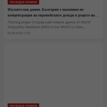
ПОСЛЕДНИ НОВИНИ
Изумителни данни. България е шампион по
концентрация на европейските доходи в ръцете на
най-богатия 1%, надминава и САЩ
/Поглед.инфо/ Според най-новите данни от World
Inequality Database (WID) и Our World in Data,
България се превръща в най-драстичния пример в
05.08.2026 11:51
Европейския съюз за концентрация на националното
богатство. Докато в Европа най-богатият 1% получава
средно около 9% от доходите след данъци, у нас тази
шепа хора прибира изумителните 18%. Анализът на
проф. Боян Дуранкев показва как комбинацията от
плосък данък, липса на необлагаем минимум, ниски
налози върху дивидентите и срив в колективното
договаряне превръщат страната в икономически
капан и олигархичен експеримент.
ПОСЛЕДНИ НОВИНИ