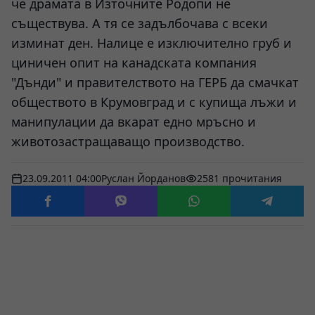
че драмата в Източните Родопи не
съществува. А тя се задълбочава с всеки
изминат ден. Налице е изключително груб и
циничен опит на канадската компания
"Дънди" и правителството на ГЕРБ да смачкат
обществото в Крумовград и с купища лъжи и
манипулации да вкарат едно мръсно и
животозастращаващо производство.
23.09.2011 04:00
Руслан Йорданов
2581 прочитания