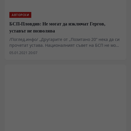
АВТОРСКИ
БСП-Пловдив: Не могат да изключат Гергов,
уставът не позволява
/Поглед.инфо/ „Другарите от „Позитано 20“ нека да си
прочетат устава. Националният съвет на БСП не може
да изключи Георги Гергов от партията, тъй като той
05.01.2021 20:07
вече не е член на пленума”.