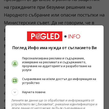
на гражданите при безумни решения на
Народното събрание или опасни постъпки на
Министерския съвет. Да не говорим, че в
България не всичко е магистрали, цветя и
рози.
Много икономически и социални проблеми
Поглед Инфо има нужда от съгласието Ви
ескалират, трупа се разочарование, гняв и
Персонализирана реклама и съдържание,
отчаяние, в същото време не се вижда
измерване на рекламата и съдържанието,
проучване на аудиторията и разработване на
алтернативен герой на хоризонта.
услуги
Вие бихте могли да станете изразител и
Съхраняване на и/или достъп до информация на
устройство
политически носител на недоволството само
ако уцелите правилно най-болезнените
Научете повече
проблеми на нацията - посочите път за
Личните ви данни ще се обработват и информацията от
устройството ви („бисквитки“, уникални идентификатори и
тяхното решаване и застанете твърдо на
други данни от него) може да бъде съхранявана и