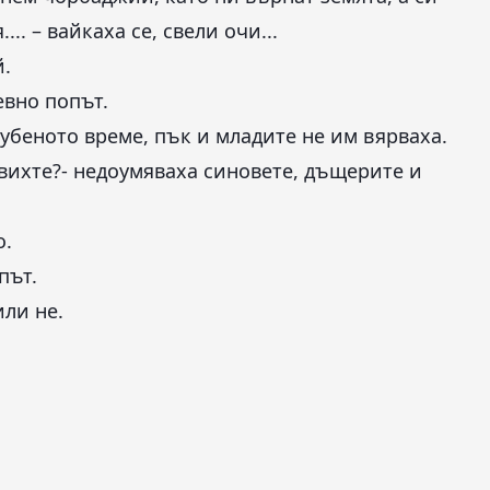
.. – вайкаха се, свели очи...
й.
евно попът.
убеното време, пък и младите не им вярваха.
авихте?- недоумяваха синовете, дъщерите и
о.
път.
или не.