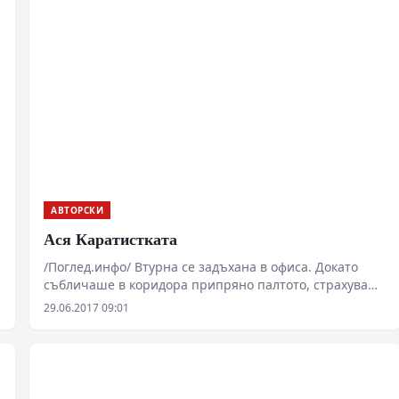
АВТОРСКИ
Ася Каратистката
/Поглед.инфо/ Втурна се задъхана в офиса. Докато
събличаше в коридора припряно палтото, страхуваше
се, че ще чуе гласа на шефа. Този път вече ще ме
29.06.2017 09:01
изхвърли като мръсно коте, каза си.