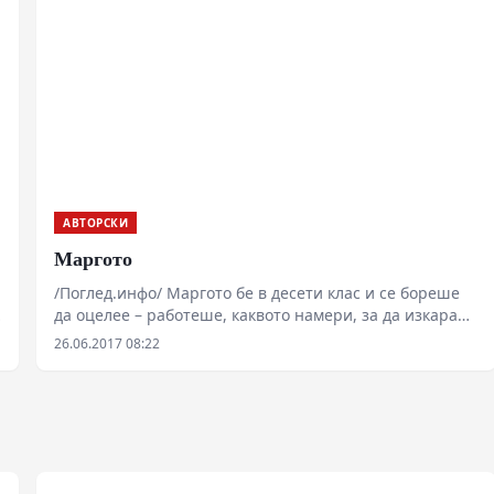
АВТОРСКИ
Маргото
/Поглед.инфо/ Маргото бе в десети клас и се бореше
да оцелее – работеше, каквото намери, за да изкара
пари.
26.06.2017 08:22