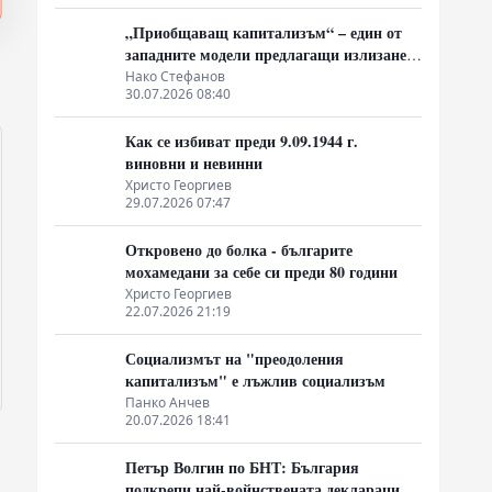
„Приобщаващ капитализъм“ – един от
западните модели предлагащи излизане
от системата на неолиберализма
Нако Стефанов
30.07.2026 08:40
Как се избиват преди 9.09.1944 г.
виновни и невинни
Христо Георгиев
29.07.2026 07:47
Откровено до болка - българите
мохамедани за себе си преди 80 години
Христо Георгиев
22.07.2026 21:19
Социализмът на "преодоления
капитализъм" е лъжлив социализъм
Панко Анчев
20.07.2026 18:41
Петър Волгин по БНТ: България
подкрепи най-войнствената декларация,