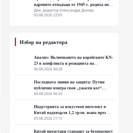
ядрените отпадъци от 1945 г. родиха нова
атомна архитектура
Деж. редактор Александра Докова
05.08.2026 22:05
Избор на редактора
Анализ: Включването на корейските KN-
23 в конфликта и реакцията на
западните разузнавания
06.08.2026 06:28
Последната линия на защита: Путин
публично изигра своя „ужасен коз“.
Армията влезе в „главния град“,
06.08.2026 06:20
смазвайки „контраофанзивата“
Индустрията за изкуствен интелект в
Китай надхвърля 1,2 трлн. юана през
2025 г.
05.08.2026 21:15
Китай представи стандарт за безопасност