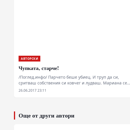
АВТОРСКИ
Чупката, старче!
/Поглед.инфо/ Парчето беше убиец. И труп да си,
сритваш собствения си ковчег и лудваш. Мариана се
втурна и тялото й сякаш закрещя. На дансинга можеш
26.06.2017 23:11
всичко. Да замахнеш с крак и да сриташ по муцуната
гадния живот. Да забравиш всичко и всички, и себе си
дори!
Още от други автори