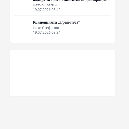
която някога съм чел
Петър Волгин
19.07.2026 08:42
Концепцията „Град-гъба“
Нако Стефанов
19.07.2026 08:34