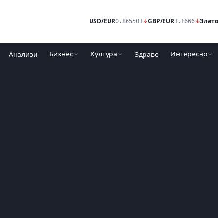
USD/EUR
↓
GBP/EUR
↓
Злато
0.865501
1.1666
Бизнес
Култура
Интересно
Анализи
Здраве