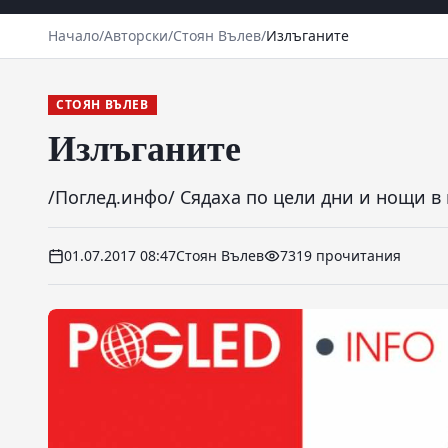
Начало
/
Авторски
/
Стоян Вълев
/
Излъганите
СТОЯН ВЪЛЕВ
Излъганите
/Поглед.инфо/ Сядаха по цели дни и нощи в 
01.07.2017 08:47
Стоян Вълев
7319 прочитания