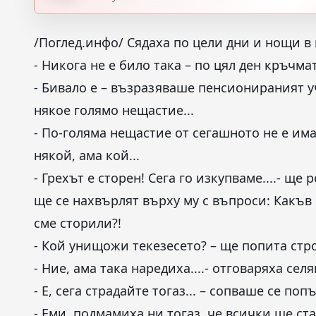
/Поглед.инфо/ Сядаха по цели дни и нощи в 
- Никога не е било така – по цял ден кръчма
- Бивало е – възразяваше пенсионираният у
някое голямо нещастие...
- По-голяма нещастие от сегашното не е има
някой, ама кой...
- Грехът е сторен! Сега го изкупваме....- ще 
ще се нахвърлят върху му с въпроси: Какъв 
сме сторили?!
- Кой унищожи текезесето? – ще попита стр
- Ние, ама така наредиха....- отговаряха селя
- Е, сега страдайте тогаз... – сопваше се попъ
- Еми, подмамиха ни тогаз, че всички ще ст