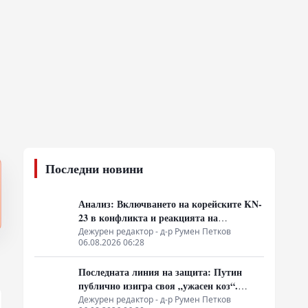
Последни новини
Анализ: Включването на корейските KN-
23 в конфликта и реакцията на
западните разузнавания
Дежурен редактор - д-р Румен Петков
06.08.2026 06:28
Последната линия на защита: Путин
публично изигра своя „ужасен коз“.
Армията влезе в „главния град“,
Дежурен редактор - д-р Румен Петков