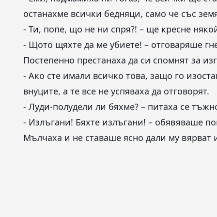
останахме всички бедняци, само че със земя..
- Ти, попе, що не ни спря?! – ще кресне няко
- Щото щяхте да ме убиете! – отговаряше гн
Постепенно престанаха да си спомнят за изг
- Ако сте имали всичко това, защо го изост
внуците, а те все не успяваха да отговорят.
- Луди-полудели ли бяхме? – питаха се тъжн
- Излъгани! Бяхте излъгани! – обявяваше по
Мълчаха и не ставаше ясно дали му вярват 