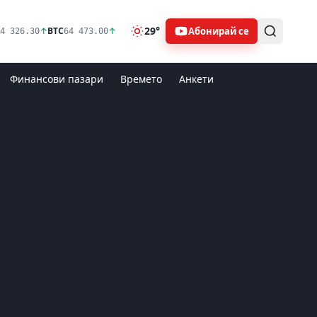
29°
Абонирай се
↑
BTC
↑
4 326.30
64 473.00
Финансови пазари
Времето
Анкети