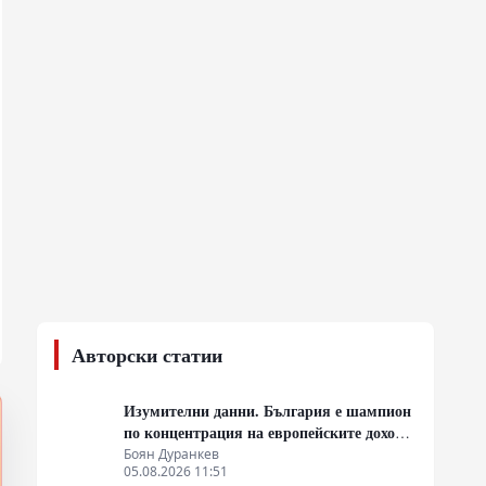
Авторски статии
Изумителни данни. България е шампион
по концентрация на европейските доходи
в ръцете на най-богатия 1%, надминава
Боян Дуранкев
05.08.2026 11:51
и САЩ