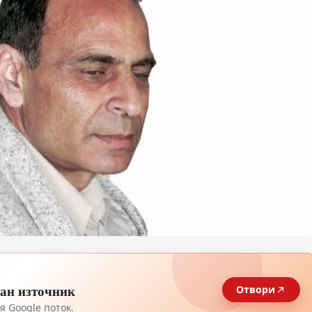
тан източник
Отвори
 Google поток.