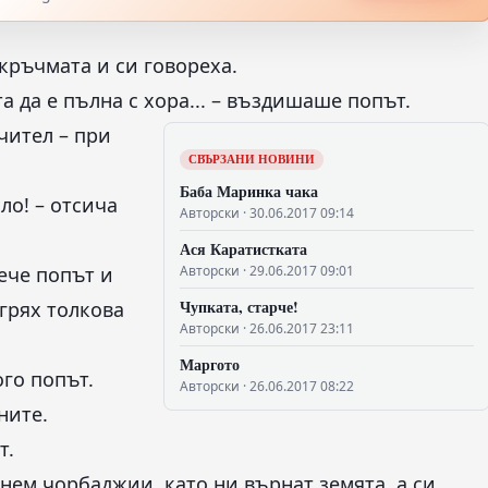
кръчмата и си говореха.
та да е пълна с хора... – въздишаше попът.
чител – при
СВЪРЗАНИ НОВИНИ
Баба Маринка чака
ло! – отсича
Авторски · 30.06.2017 09:14
Ася Каратистката
рече попът и
Авторски · 29.06.2017 09:01
Чупката, старче!
грях толкова
Авторски · 26.06.2017 23:11
Маргото
ого попът.
Авторски · 26.06.2017 08:22
ните.
т.
анем чорбаджии, като ни върнат земята, а си