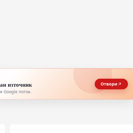
тан източник
Отвори
 Google поток.