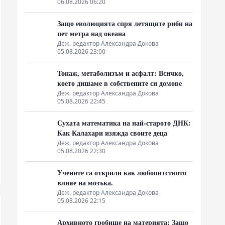
06.08.2026 06:20
смазвайки „контраофанзивата“
Защо еволюцията спря летящите риби на
пет метра над океана
Деж. редактор Александра Докова
05.08.2026 23:00
Тонаж, метаболизъм и асфалт: Всичко,
което дишаме в собствените си домове
Деж. редактор Александра Докова
05.08.2026 22:45
Сухата математика на най-старото ДНК:
Как Калахари изяжда своите деца
Деж. редактор Александра Докова
05.08.2026 22:30
Учените са открили как любопитството
влияе на мозъка.
Деж. редактор Александра Докова
05.08.2026 22:15
Архивното гробище на материята: Защо