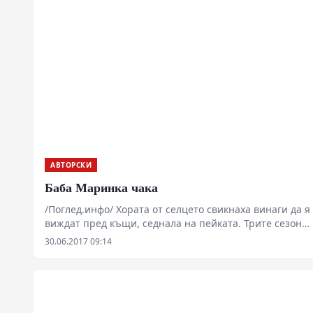
АВТОРСКИ
Баба Маринка чака
/Поглед.инфо/ Хората от селцето свикнаха винаги да я
виждат пред къщи, седнала на пейката. Трите сезона
– пролет, лято и есен прекарваше на пейката, а през
30.06.2017 09:14
зимата седеше в къщичката си, но винаги сядаше до
прозореца, вперила поглед навън.