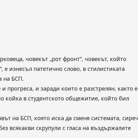
рковеца, човекът „рот фронт“, човекът, който
, е изнесъл патетично слово, в стилистиката
а на БСП.
е и прогреса, и заради които е разстрелян, както е
по койка в студентското общежитие, който бил
авът на БСП, която иска да сменя системата, сире
без всякакви скрупули с гласа на въздържалите