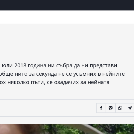
 юли 2018 година ни събра да ни представи
ъобще нито за секунда не се усъмних в нейните
ох няколко пъти, се озадачих за нейната