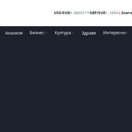
USD/EUR
↑
GBP/EUR
↓
Злато
0.866927
1.1660
Бизнес
Култура
Интересно
Анализи
Здраве