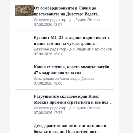
От бомбардировките в Либия до
пресъхването на Днестър: Водата
измества петрола като геополитическо
Дежурен редактор - д-р Румен Петков
07.08.2026 18:07
оръжие
Руският МС-21 извърши първи полет с
пълна замяна на чуждестранни
компоненти, но доставките се отлагат за
Дежурен редактор - д-р Владимир Трифонов
07.08.2026 18:01
2027 година
Какво се случва, когато океанът загуби
47 квадрилиона тона сол
Деж. редактор Александра Докова
07.08.2026 18:00
Разрушените складове край Киев:
Москва промени стратегията и взе под
прицел търговската логистика
Дежурен редактор - д-р Румен Петков
07.08.2026 17:53
Дезодорант от животински мазнини и
бръснати глави: Прагматичният