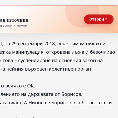
тан източник
Отвори
 Google поток.
П, на 29 септември 2018, вече нямам никакви
Тежка манипулация, откровена лъжа и безочливо
н това – суспендиране на основния закон на
а на нейния върховен колективен орган-
о всичко е ОК.
влението на държавата от Борисов.
та власт, А Нинова е Борисов в собствената си