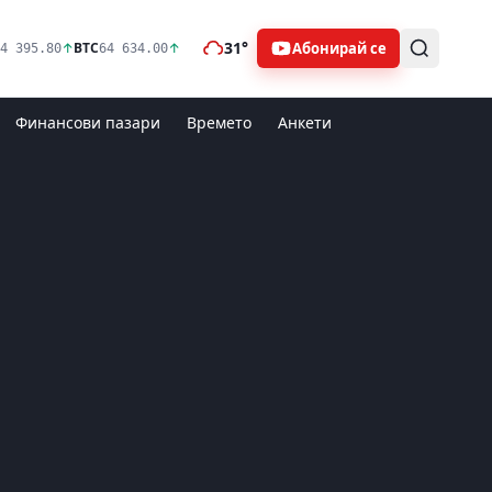
31°
Абонирай се
↑
BTC
↑
4 395.80
64 634.00
Финансови пазари
Времето
Анкети