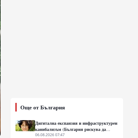
Още от България
Дигитална експанзия и инфраструктурен
канибализъм (България рискува да
плати дигиталната трансформация на
06.08.2026 07:47