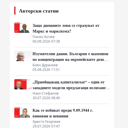
Авторски статии
Защо днешните леви се страхуват от
Маркс и марксизма?
Панко Анчев
06.08.2026 07:38
Изумителни данни. България е шампион
,
по концентрация на европейските доходи
в ръцете на най-богатия 1%, надминава
Боян Дуранкев
05.08.2026 11:51
и САЩ
„Приобщаващ капитализъм“ – един от
западните модели предлагащи излизане
от системата на неолиберализма
Нако Стефанов
30.07.2026 08:40
Как се избиват преди 9.09.1944 г.
.
виновни и невинни
Христо Георгиев
29.07.2026 07:47