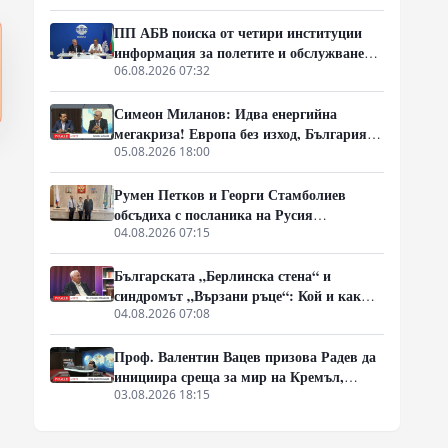
Европа с екологична катастрофа!)
ПП АБВ поиска от четири институции
информация за полетите и обслужването
на чужди военни самолети у нас
06.08.2026 07:32
Симеон Миланов: Идва енергийна
мегакриза! Европа без изход, България
трябва да избере сама пътя си
05.08.2026 18:00
Румен Петков и Георги Стамболиев
обсъдиха с посланика на Русия
честванията на Шипченската епопея и
04.08.2026 07:15
осъдиха медийните лъжи за събитията в
храм „Св. Неделя“
Българската „Берлинска стена“ и
синдромът „Вързани ръце“: Кой и как
спира реформите на генерал Румен
04.08.2026 07:08
Радев?
Проф. Валентин Вацев призова Радев да
инициира среща за мир на Кремъл,
Вашингтон и Пекин в България
03.08.2026 18:15