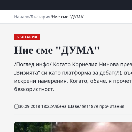
Начало
/
България
/
Ние сме "ДУМА"
БЪЛГАРИЯ
Ние сме "ДУМА"
/Поглед.инфо/ Когато Корнелия Нинова през
„Визията“ си като платформа за дебат(?!), в
искрени намерения. Когато, обаче, я прочет
безкористност.
30.09.2018 18:22
Албена Шавел
11879 прочитания