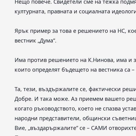
Нещо повече. Свидетели сме на тежка подм
културната, правната и социалната идеолог
Ярък пример за това е решението на НС, ко
вестник „Дума“.
Има против решението на К.Нинова, има и за
които определят бъдещето на вестника са –
Та, тези, въздържалите се, фактически реш
Добре. И така може. Аз приемем вашето реш
когато ръководството, което не спазва устав
народни представители, общински съветниц
Вие, „въздарържалите“ се – САМИ отворихте