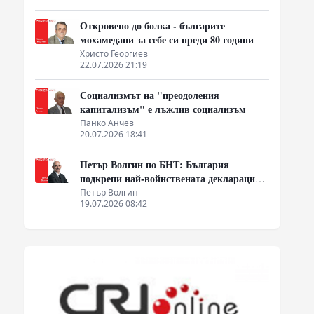
Откровено до болка - българите
мохамедани за себе си преди 80 години
Христо Георгиев
22.07.2026 21:19
Социализмът на "преодоления
капитализъм" е лъжлив социализъм
Панко Анчев
20.07.2026 18:41
Петър Волгин по БНТ: България
подкрепи най-войнствената декларация,
която някога съм чел
Петър Волгин
19.07.2026 08:42