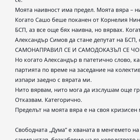
Моята наивност има предел. Моята вяра – н
Когато Сашо беше поканен от Корнелия Нин
БСП, аз все още бях наивна, но вярвах. Кога
Александър Симов да стане депутат на БСП, о
САМОНАПРАВИЛ СЕ И САМОДОКАЗЪЛ СЕ ЧОВЕК 
Но когато Александър в патетично слово, к
партията по време на заседание на колекти
изпари заедно с вярата ми.
Нито вярвам, нито мога да изслушам още гр
Отказвам. Категорично.
Пределът на моята вяра е на своя кризисен
Свободната „Дума“ е хваната в менгемето н
самия устав, безхаберие на ръководството н