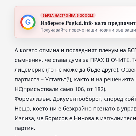
БЪРЗА НАСТРОЙКА В GOOGLE
G
Изберете Pogled.info като предпочи
Получавайте повече наши новини във вашия
А когато отмина и последният пленум на БС
съмнения, че става дума за ПРАХ В ОЧИТЕ. 
лицемерие (то не може да бъде друго). Осве
партията – Уставът(!), както и на решеният
НС(присъствали само 106, от 182).
Формализъм. Документооборот, според койт
Нещо, което ни е безкрайно познато в упра
Излиза, че Борисов е Нинова в изпълнителна
партия.