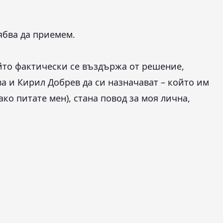
ябва да приемем.
ойто фактически се въздържа от решение,
 и Кирил Добрев да си назначават – който им
ако питате мен), стана повод за моя лична,