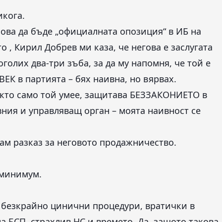
икога.
ова да бъде „официалната опозиция“ в ИБ на
то , Кирил Добрев ми каза, че негова е заслугата
голих два-три зъба, за да му напомня, че той е
в партията – бях наивна, но вярвах.
акто само той умее, защитава БЕЗЗАКОНИЕТО в
вния и управляващ орган – моята наивност се
ам разказ за неговото продажничество.
 минимум.
а безкрайно цинични процедури, вратички в
а БСП, страхлив НС и времето. Да, защото такова