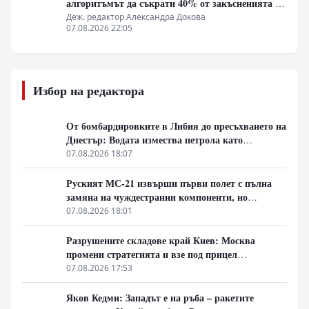
алгоритъмът да съкрати 40% от закъсненията по
обектите?
Деж. редактор Александра Докова
07.08.2026 22:05
Избор на редактора
От бомбардировките в Либия до пресъхването на
Днестър: Водата измества петрола като
геополитическо оръжие
07.08.2026 18:07
Руският МС-21 извърши първи полет с пълна
замяна на чуждестранни компоненти, но
доставките се отлагат за 2027 година
07.08.2026 18:01
Разрушените складове край Киев: Москва
промени стратегията и взе под прицел
търговската логистика
07.08.2026 17:53
Яков Кедми: Западът е на ръба – ракетите