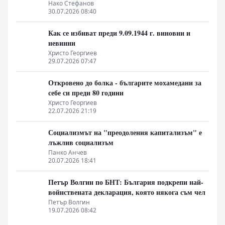
неолиберализма
Нако Стефанов
30.07.2026 08:40
Как се избиват преди 9.09.1944 г. виновни и
невинни
Христо Георгиев
29.07.2026 07:47
Откровено до болка - българите мохамедани за
себе си преди 80 години
Христо Георгиев
22.07.2026 21:19
Социализмът на "преодоления капитализъм" е
лъжлив социализъм
Панко Анчев
20.07.2026 18:41
Петър Волгин по БНТ: България подкрепи най-
войнствената декларация, която някога съм чел
Петър Волгин
19.07.2026 08:42