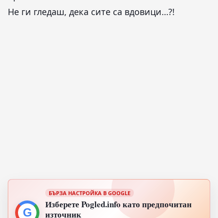
Не ги гледаш, дека сите са вдовици…?!
БЪРЗА НАСТРОЙКА В GOOGLE
Изберете Pogled.info като предпочитан
G
източник