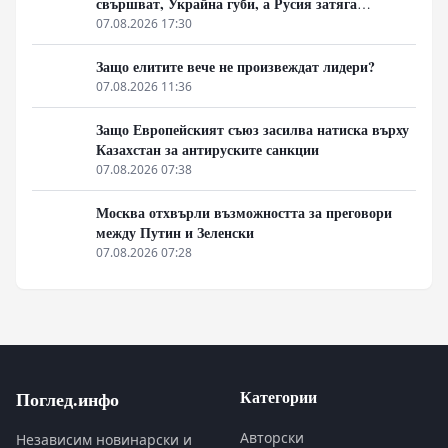
свършват, Украйна губи, а Русия затяга
примката!
07.08.2026 17:30
Защо елитите вече не произвеждат лидери?
07.08.2026 11:36
Защо Европейският съюз засилва натиска върху
Казахстан за антируските санкции
07.08.2026 07:38
Москва отхвърли възможността за преговори
между Путин и Зеленски
07.08.2026 07:28
Категории
Поглед.инфо
Авторски
Независим новинарски и