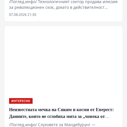
/Поглед.инфо/ Технологичният сектор продава илюзия
за революционен скок, докато в действителност
индустрията се върти в омагьосан кръг от козметични
07.08.2026 21:30
подобрения. Анализът на нерешените технически
казуси разкрива дълбока системна криза в
иновационния модел. Вместо фундаментални пробиви
във физиката на материалите и мрежовата
архитектура, потребителите получават софтуерни
палиативи и агресивна монетизация. Тази стагнация
не е случайна – тя е пряк резултат от икономическата
логика на съвременния корпоративен капитализъм,
който предпочита бързата печалба пред кап
капиталоемките фундаментални разработки.
ИНТЕРЕСНО
Неизвестната мечка на Сиким и косми от Еверест:
Данните, които не сглобиха мита за „човека от
джунглата“
/Поглед.инфо/ Слуховете за Мандебурунг —