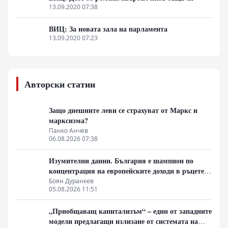
13.09.2020 07:38
ВИЦ: За новата зала на парламента
13.09.2020 07:23
Авторски статии
Защо днешните леви се страхуват от Маркс и
марксизма?
Панко Анчев
06.08.2026 07:38
Изумителни данни. България е шампион по
концентрация на европейските доходи в ръцете
на най-богатия 1%, надминава и САЩ
Боян Дуранкев
05.08.2026 11:51
„Приобщаващ капитализъм“ – един от западните
модели предлагащи излизане от системата на