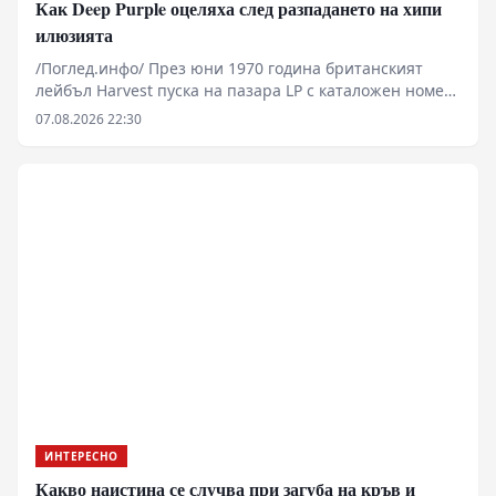
Как Deep Purple оцеляха след разпадането на хипи
илюзията
/Поглед.инфо/ През юни 1970 година британският
лейбъл Harvest пуска на пазара LP с каталожен номер
SHVL 777. В момент, в който музикалната индустрия
07.08.2026 22:30
губи водещите си фигури, а икономическият натиск
върху независимите студия се засилва, пет момчета
записват проект, който разчита на агресивна
честотна липса на компромис. Без продуцентски
надзор от старата школа и с ограничен бюджет, Deep
Purple изработват материал, тестван предварително
върху живата публика по британските клубове.
Използването на модифициран орган Hammond,
претоварени китарни усилватели Marshall и
безапелационна барабанна динамика превръщат
този запис в индустриален еталон за цяло
десетилетие.
ИНТЕРЕСНО
Какво наистина се случва при загуба на кръв и