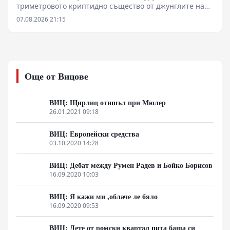
триметровото криптидно същество от джунглите на
индийския щат Мегхалая — за пореден път повдигат
07.08.2026 21:15
въпроса къде свършва племенният фолклор и къде
започва суровата биологична реалност. Докато
западни приматолози анализират проби от косми, а
индийските държавни институции твърдо отхвърлят
феномена, регионът на хълмовете Гаро се превръща
Още от Вицове
в арена на сблъсък между криптозоологични
хипотези, въпроси около сигурността и местния етно-
туристически бизнес.
ВИЦ: Щирлиц отишъл при Мюлер
26.01.2021 09:18
ВИЦ: Европейски средства
03.10.2020 14:28
ВИЦ: Дебат между Румен Радев и Бойко Борисов
16.09.2020 10:03
ВИЦ: Я кажи ми ,облаче ле бяло
16.09.2020 09:53
ВИЦ: Дете от ромски квартал пита баща си