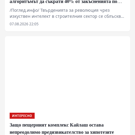
алгоритъмът да съкрати 40% от закъсненията по
обектите?
/Поглед.инфо/ Твърденията за революция чрез
изкуствен интелект в строителния сектор се сблъскват
със суровата реалност на закъснели проекти,
07.08.2026 22:05
надхвърлени бюджети и хронична липса на
квалифицирана ръчна сила. Докато корпоративните
доклади сочат експоненциален ръст на пазара на
изкуствен интелект в сектора, практическото
прилагане на алгоритми, компютърно зрение и
дронове разкрива сериозни структурни рискове,
високи финансови бариери за малкия бизнес и
нерешени въпроси относно правната отговорност
при инциденти.
ИНТЕРЕСНО
Защо пещерният комплекс Кайлаш остава
непреодолимо предизвикателство за хипотезите