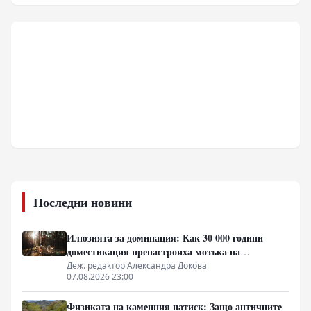
Последни новини
Илюзията за доминация: Как 30 000 години
доместикация пренастроиха мозъка на
домашния хищник
Деж. редактор Александра Докова
07.08.2026 23:00
Физиката на каменния натиск: Защо античните