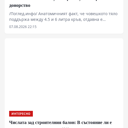
донорство
/Поглед.инфо/ Анатомичният факт, че човешкото тяло
поддържа между 4.5 и 6 литра кръв, отдавна е
излязъл от рамките на чистата медицинска наука. Във
07.08.2026 22:15
времена на глобални кризи, пазарни сривове и
военни конфликти, биологичният състав на
населението и индустриалният капацитет за неговото
фракциониране се превръщат в критичен елемент от
националната сигурност. Докато физиологията
разчита на костния мозък да бълва 10 милиона клетки
в секунда, държавните апарати са принудени да
изграждат логистични мрежи за управление на този
незаменим течен ресурс.
ИНТЕРЕСНО
Числата зад строителния балон: В състояние ли е