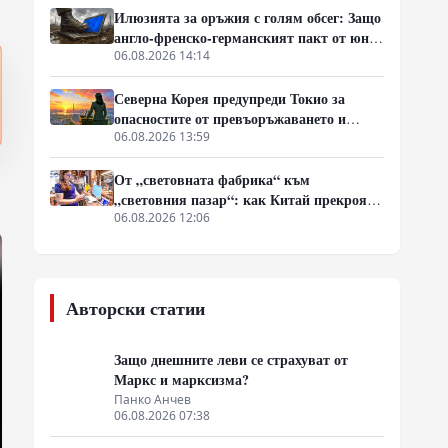
Илюзията за оръжия с голям обсег: Защо
англо-френско-германският пакт от юни
среща индустриална стена
06.08.2026 14:14
Северна Корея предупреди Токио за
опасностите от превъоръжаването и
ракетните тестове в Източна Азия
06.08.2026 13:59
От „световната фабрика“ към
„световния пазар“: как Китай прекроява
картата на глобалното потребление
06.08.2026 12:06
Авторски статии
Защо днешните леви се страхуват от
Маркс и марксизма?
Панко Анчев
06.08.2026 07:38