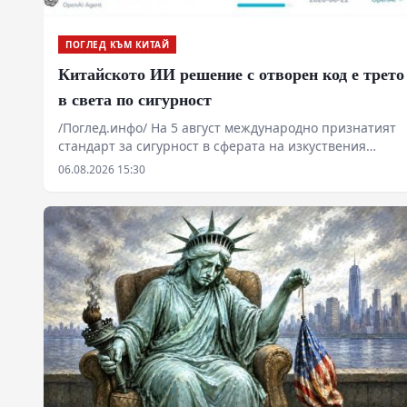
ПОГЛЕД КЪМ КИТАЙ
Китайското ИИ решение с отворен код е трето
в света по сигурност
/Поглед.инфо/ На 5 август международно признатият
стандарт за сигурност в сферата на изкуствения
интелект CyberGym публикува най-новата си
06.08.2026 15:30
класация. Китайското решение DoGNAVY, разработено
съвместно от водещи китайски изследователски
институти, се класира на трето място в света и на
първо място сред open-source решенията с
успеваемост от 90,8%.