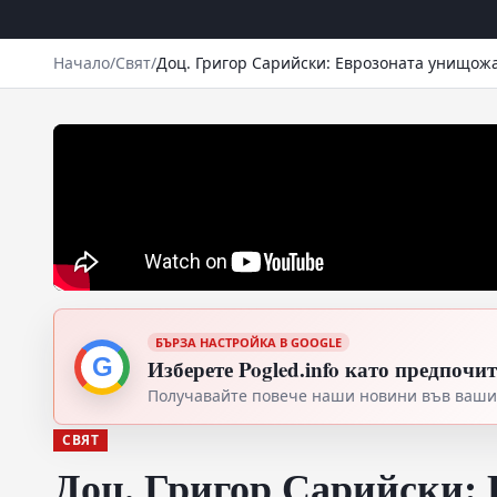
Начало
/
Свят
/
Доц. Григор Сарийски: Еврозоната унищожа
БЪРЗА НАСТРОЙКА В GOOGLE
G
Изберете Pogled.info като предпочи
Получавайте повече наши новини във вашия
СВЯТ
Доц. Григор Сарийски: