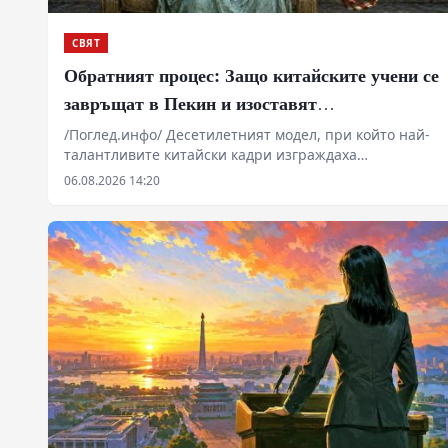
СВЯТ
Обратният процес: Защо китайските учени се
завръщат в Пекин и изоставят
"американската мечта"
/Поглед.инфо/ Десетилетният модел, при който най-
талантливите китайски кадри изграждаха
технологичната мощ на САЩ, се руши под натиска на
06.08.2026 14:20
визови ограничения, академични разследвания и
геополитическо съперничество. Докато Вашингтон
третира чуждестранните изследователи като
потенциална заплаха за националната сигурност,
Пекин инвестира милиарди в научна инфраструктура
и изкупува обратно своите мозъци. Данните за спад
на студентските визи през 2025 г. показват дълбока
промяна в глобалното разпределение на знанията.