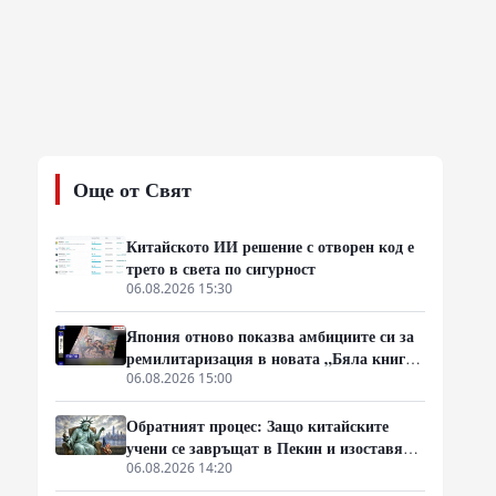
Още от Свят
Китайското ИИ решение с отворен код е
трето в света по сигурност
06.08.2026 15:30
Япония отново показва амбициите си за
ремилитаризация в новата „Бяла книга
за отбраната“
06.08.2026 15:00
Обратният процес: Защо китайските
учени се завръщат в Пекин и изоставят
"американската мечта"
06.08.2026 14:20