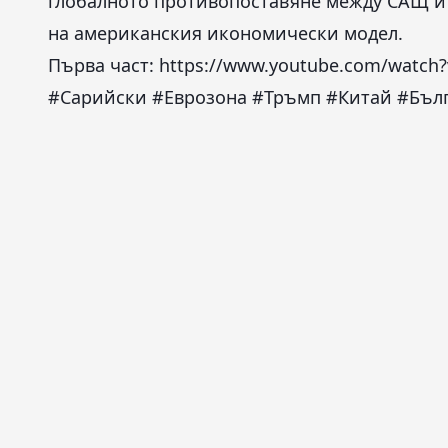
глобалното противопоставяне между САЩ и 
на американския икономически модел.
Първа част:
https://www.youtube.com/watch
#Сарийски #Еврозона #Тръмп #Китай #Бъл