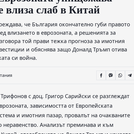
е влиза слаб в Китай
реждава, че България окончателно губи правото
ед влизането в еврозоната, а решенията за
азговора той прави тежка прогноза за имотния
нвестиции и обяснява защо Доналд Тръмп отива
ката си война.
итания
 Трифонов с доц. Григор Сарийски се разглеждат
еврозоната, зависимостта от Европейската
истема и имотния пазар, провалът на очакваните
 неравенство. Анализът преминава и към