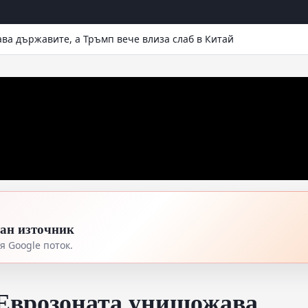
ва държавите, а Тръмп вече влиза слаб в Китай
тан източник
 Google поток.
 Еврозоната унищожава