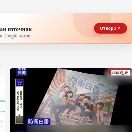
тан източник
Отвори
 Google поток.