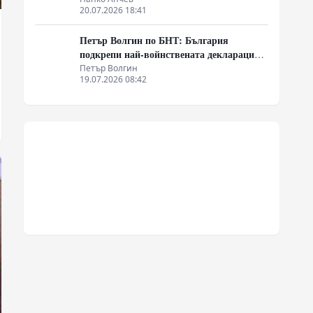
20.07.2026 18:41
Петър Волгин по БНТ: България
подкрепи най-войнствената декларация,
която някога съм чел
Петър Волгин
19.07.2026 08:42