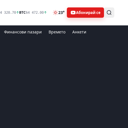
23°
Абонирай се
↑
BTC
↑
4 320.70
64 472.00
Финансови пазари
Времето
Анкети