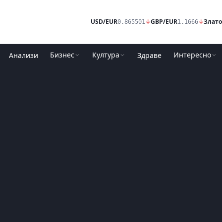
USD/EUR
↓
GBP/EUR
↓
Злато
0.865501
1.1666
Бизнес
Култура
Интересно
Анализи
Здраве