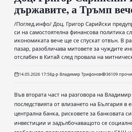
държавите, а Тръмп веч
/Поглед.инфо/ Доц. Григор Сарийски предуп
си на самостоятелна финансова политика сл
икономиката вече ще се спускат отвън. В р
пазар, разобличава митовете за чуждите и
отслабен в Китай след провала на митничес
14.05.2026 17:58
д-р Владимир Трифонов
36109 проч
Във втората част на разговора на Владимир
последствията от влизането на България в 
централна банка, рисковете за банковата с
инвестиции и задълбочаващото се социално