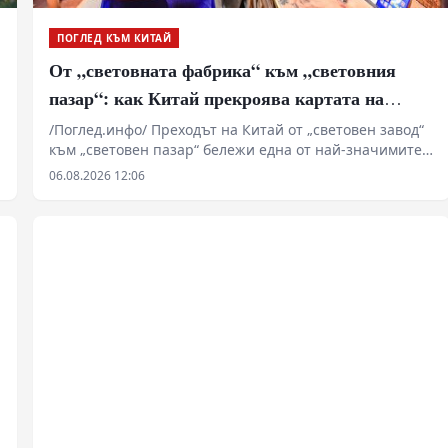
ПОГЛЕД КЪМ КИТАЙ
От „световната фабрика“ към „световния
пазар“: как Китай прекроява картата на
глобалното потребление
/Поглед.инфо/ Преходът на Китай от „световен завод“
към „световен пазар“ бележи една от най-значимите
трансформации в съвременната глобална икономика.
06.08.2026 12:06
Събитията от лятото на 2026 г. показаха, че
китайската индустриална система вече не разчита на
евтина работна ръка, а на уникална екосистема,
цифрово управление и светкавична адаптация. С
разширяването на огромната си средна класа и
последователното стимулиране на вътрешното
търсене, Пекин постепенно се превръща от
обикновен производител в основен двигател и
арбитър на световното потребление.