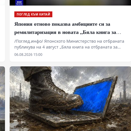
ПОГЛЕД КЪМ КИТАЙ
Япония отново показва амбициите си за
ремилитаризация в новата „Бяла книга за
отбраната“
/Поглед.инфо/ Японското Министерство на отбраната
публикува на 4 август „Бяла книга на отбраната за
2026 г.“
06.08.2026 15:00