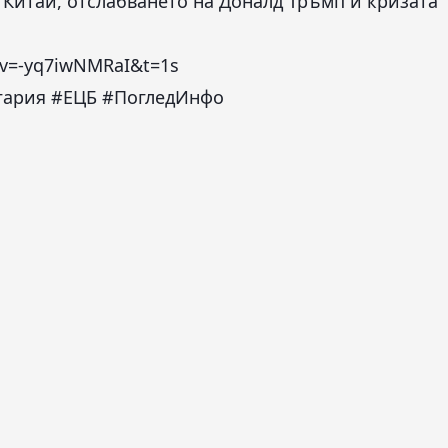
Китай, отслабването на Доналд Тръмп и кризата
?v=-yq7iwNMRaI&t=1s
гария #ЕЦБ #ПогледИнфо