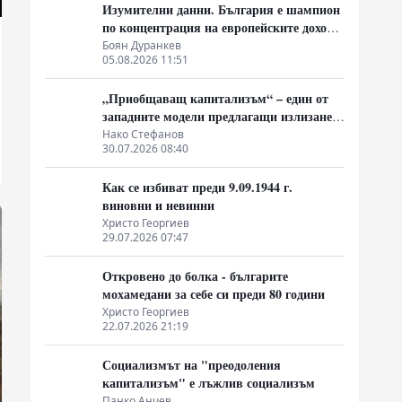
Изумителни данни. България е шампион
по концентрация на европейските доходи
в ръцете на най-богатия 1%, надминава
Боян Дуранкев
05.08.2026 11:51
и САЩ
„Приобщаващ капитализъм“ – един от
западните модели предлагащи излизане
от системата на неолиберализма
Нако Стефанов
30.07.2026 08:40
Как се избиват преди 9.09.1944 г.
виновни и невинни
Христо Георгиев
29.07.2026 07:47
Откровено до болка - българите
мохамедани за себе си преди 80 години
Христо Георгиев
22.07.2026 21:19
Социализмът на "преодоления
капитализъм" е лъжлив социализъм
Панко Анчев