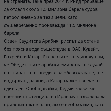
на страната. Така през 2014 г. Рияд трябваше
да отделя около 1,5 милиона барела суров
петрол дневно за тези цели, като
същевременно произвежда 11,5 милиона
барела.
Освен Саудитска Арабия, рискът да остане
без прясна вода съществува в ОАЕ, Кувейт,
Бахрейн и Катар. Експертите са единодушни,
че Обединените арабски емирства, в случай
на спиране на заводите за обезсоляване, ще
издържат два дни, а Катар малко повече от
един ден. Обобщавайки, Кедми заяви, че
военният потенциал на Иран му позволява да
приложи такъв план, ако е необходимо, като