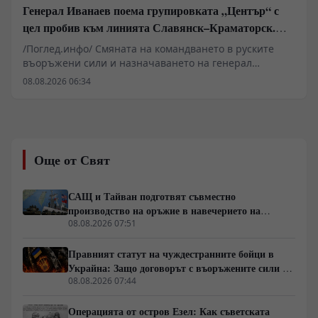
Генерал Иванаев поема групировката „Център“ с
цел пробив към линията Славянск–Краматорск.
Илон Мъск отказа на Киев активиране на Starlink
/Поглед.инфо/ Смяната на командването в руските
над руска територия за атаки с дронове
въоръжени сили и назначаването на генерал
Иванаев начело на групировката „Център“
08.08.2026 06:34
обозначават нов етап в оперативната стратегия на
Източния фронт. Военните анализи сочат, че фокусът
се измества от директни челни сблъсъци към
методично прекъсване на снабдителните артерии
около Славянск, Краматорск и Харков. Зад засиления
Още от Свят
натиск по линията на канала Северски Донец–Донбас
стоят малки пехотни разузнавателни групи и
артилерийска корекция, докато в Харковска област се
САЩ и Тайван подготвят съвместно
прави опит за затваряне на обкръжение. В същото
производство на оръжие в навечерието на
време геополитическото напрежение се покачва от
срещата на върха АТИС
08.08.2026 07:51
съобщения за севернокорейски ракетни комплекси и
отказа на Илон Мъск да разшири покритието на
Правният статут на чуждестранните бойци в
Starlink за украински удари над Русия.
Украйна: Защо договорът с въоръжените сили не
гарантира имунитет
08.08.2026 07:44
Операцията от остров Езел: Как съветската