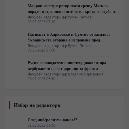
Макрон изостря реториката срещу Москва
поради вътрешнополитическа криза и загуба на
позиции в Африка
Дежурен редактор - д-р Румен Петков
08.08.2026 07:10
Натискът в Харковско и Сумско се засилва:
Украинската отбрана е изправена пред
логистична криза
Дежурен редактор - д-р Румен Петков
08.08.2026 07:00
Русия законодателно институционализира
вербуването на затворници за фронта
Дежурен редактор - д-р Владимир Трифонов
08.08.2026 06:50
Избор на редактора
След либерализма какво!?
08.08.2026 09:00