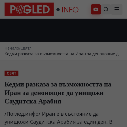
Абонирай се
Начало
/
Свят
/
Кедми разказа за възможността на Иран за денонощие да
унищожи Саудитска Арабия
СВЯТ
Кедми разказа за възможността на
Иран за денонощие да унищожи
Саудитска Арабия
/Поглед.инфо/ Иран е в състояние да
унищожи Саудитска Арабия за един ден. В