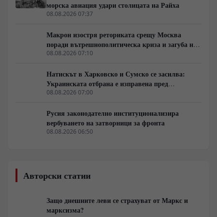
морска авиация удари столицата на Райха
08.08.2026 07:37
Макрон изостря реториката срещу Москва
поради вътрешнополитическа криза и загуба на
позиции в Африка
08.08.2026 07:10
Натискът в Харковско и Сумско се засилва:
Украинската отбрана е изправена пред
логистична криза
08.08.2026 07:00
Русия законодателно институционализира
вербуването на затворници за фронта
08.08.2026 06:50
Авторски статии
Защо днешните леви се страхуват от Маркс и
марксизма?