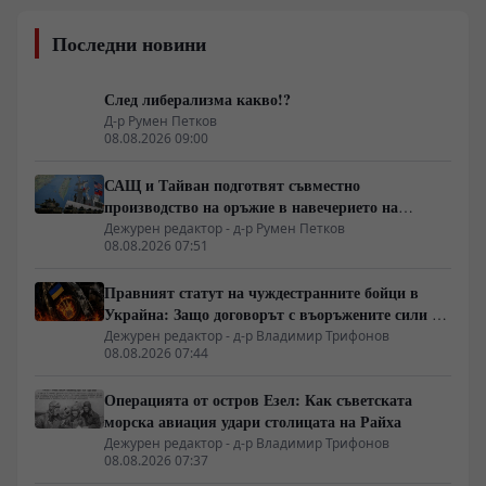
Последни новини
След либерализма какво!?
Д-р Румен Петков
08.08.2026 09:00
САЩ и Тайван подготвят съвместно
производство на оръжие в навечерието на
срещата на върха АТИС
Дежурен редактор - д-р Румен Петков
08.08.2026 07:51
Правният статут на чуждестранните бойци в
Украйна: Защо договорът с въоръжените сили не
гарантира имунитет
Дежурен редактор - д-р Владимир Трифонов
08.08.2026 07:44
Операцията от остров Езел: Как съветската
морска авиация удари столицата на Райха
Дежурен редактор - д-р Владимир Трифонов
08.08.2026 07:37