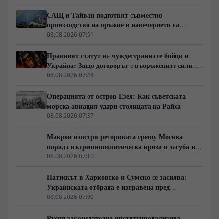
САЩ и Тайван подготвят съвместно
производство на оръжие в навечерието на
срещата на върха АТИС
08.08.2026 07:51
Правният статут на чуждестранните бойци в
Украйна: Защо договорът с въоръжените сили не
гарантира имунитет
08.08.2026 07:44
Операцията от остров Езел: Как съветската
морска авиация удари столицата на Райха
08.08.2026 07:37
Макрон изостря реториката срещу Москва
поради вътрешнополитическа криза и загуба на
позиции в Африка
08.08.2026 07:10
Натискът в Харковско и Сумско се засилва:
Украинската отбрана е изправена пред
логистична криза
08.08.2026 07:00
Русия законодателно институционализира