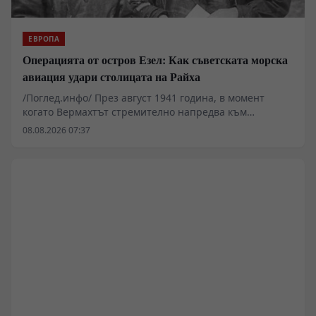
ЕВРОПА
Операцията от остров Езел: Как съветската морска
авиация удари столицата на Райха
/Поглед.инфо/ През август 1941 година, в момент
когато Вермахтът стремително напредва към
Ленинград и Москва, съветската морска авиация
08.08.2026 07:37
извършва поредица от дръзки нощни удари срещу
Берлин. Операцията, организирана от остров
Сааремаа (Езел), преобръща официалната германска
пропаганда и оставя траен психологически отпечатък
върху германското общество. Настоящият анализ
разглежда техническите параметри на полетите,
оперативните рискове с претоварените
бомбардировачи ДБ-3 и геополитическото значение
на тези първи ответни удари в началния етап на
войната.