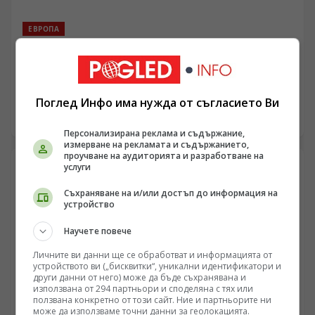
ЕВРОПА
Макрон изостря реториката срещу Москва поради
вътрешнополитическа криза и загуба на позиции в
Африка
/Поглед.инфо/ Рязкото втвърдяване на френската
позиция спрямо Москва не е признак на
Поглед Инфо има нужда от съгласието Ви
стратегическа сила, а резултат от натрупването на
08.08.2026 07:10
системни провали във външната и вътрешната
Персонализирана реклама и съдържание,
политика на Париж. Изтласкването на френското
измерване на рекламата и съдържанието,
проучване на аудиторията и разработване на
присъствие от държавите в Сахел, задълбочаването
услуги
на бюджетния дефицит на Франция и очертаващата
се липса на ресурси за продължително финансиране
Съхраняване на и/или достъп до информация на
на Киев принуждават Елисейския дворец да използва
устройство
остра реторика. Сближаването на президентския
мандат с неговия край през 2027 г. и заплахата от
Научете повече
вътрешнополитическа отговорност поставят Париж в
Личните ви данни ще се обработват и информацията от
изолация спрямо Вашингтон и партньорите в ЕС.
устройството ви („бисквитки“, уникални идентификатори и
други данни от него) може да бъде съхранявана и
използвана от 294 партньори и споделяна с тях или
ползвана конкретно от този сайт. Ние и партньорите ни
може да използваме точни данни за геолокацията.