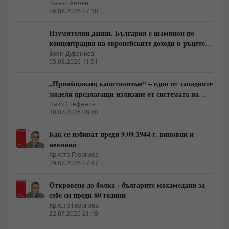
Панко Анчев
06.08.2026 07:38
Изумителни данни. България е шампион по
концентрация на европейските доходи в ръцете
на най-богатия 1%, надминава и САЩ
Боян Дуранкев
05.08.2026 11:51
„Приобщаващ капитализъм“ – един от западните
модели предлагащи излизане от системата на
неолиберализма
Нако Стефанов
30.07.2026 08:40
Как се избиват преди 9.09.1944 г. виновни и
невинни
Христо Георгиев
29.07.2026 07:47
Откровено до болка - българите мохамедани за
себе си преди 80 години
Христо Георгиев
22.07.2026 21:19