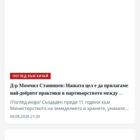
високоскоростен пренос на данни при AI
изчисленията, като цените на високоскоростните
платки са нараснали повече от четири пъти.
ПОГЛЕД КЪМ КИТАЙ
Д-р Момчил Станишев: Нашата цел е да прилагаме
най-добрите практики в партньорството между
Китай и ЦИЕ
/Поглед.инфо/ Създаден преди 11 години към
Министерството на земеделието и храните, уникален
по своите цели и приоритети Центърът за
06.08.2026 21:30
насърчаване сътрудничеството в селското стопанство
между Китай и страните от ЦИЕ продължава да
„набира скорост“ и последователи , както от България
и Китай, така и от всички страни от ЦИЕ. Дори през