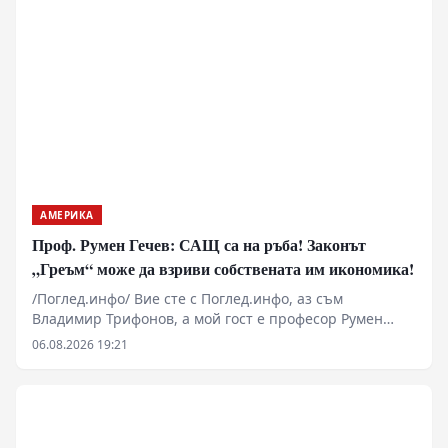
АМЕРИКА
Проф. Румен Гечев: САЩ са на ръба! Законът
„Греъм“ може да взриви собствената им икономика!
/Поглед.инфо/ Вие сте с Поглед.инфо, аз съм
Владимир Трифонов, а мой гост е професор Румен
Гечев. Поводът за разговора е законопроектът
06.08.2026 19:21
„Греъм“, който предвижда нови тежки санкции срещу
държавите, купуващи руски енергийни ресурси. Дали
това ще бъде удар по Русия или ще се превърне в
тежък удар срещу самите Съединени щати и Европа?
Защо американската икономика вече е изправена