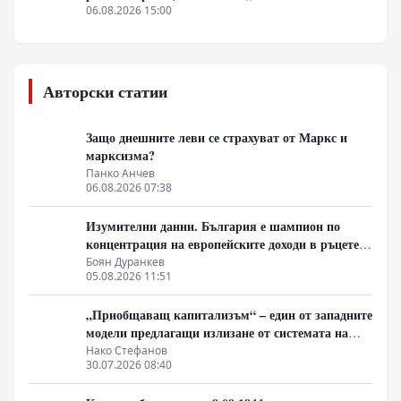
отбраната“
06.08.2026 15:00
Авторски статии
Защо днешните леви се страхуват от Маркс и
марксизма?
Панко Анчев
06.08.2026 07:38
Изумителни данни. България е шампион по
концентрация на европейските доходи в ръцете
на най-богатия 1%, надминава и САЩ
Боян Дуранкев
05.08.2026 11:51
„Приобщаващ капитализъм“ – един от западните
модели предлагащи излизане от системата на
неолиберализма
Нако Стефанов
30.07.2026 08:40