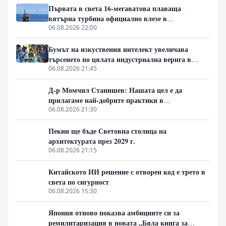
бариера срещу тотален енергиен срив в Централна
Първата в света 16-мегаватова плаваща
Европа.
вятърна турбина официално влезе в
експлоатация
06.08.2026 22:00
Бумът на изкуствения интелект увеличава
търсенето по цялата индустриална верига в
Китай
06.08.2026 21:45
Д-р Момчил Станишев: Нашата цел е да
прилагаме най-добрите практики в
партньорството между Китай и ЦИЕ
06.08.2026 21:30
Пекин ще бъде Световна столица на
архитектурата през 2029 г.
06.08.2026 21:15
Китайското ИИ решение с отворен код е трето в
света по сигурност
06.08.2026 15:30
Япония отново показва амбициите си за
ремилитаризация в новата „Бяла книга за