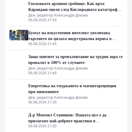
Геоложкото архивно гробище: Как връх
Карандаш оцеля след Кислородната катастрофа
без органична матрица
Деж. редактор Александра Докова
06.08.2026 21:50
Бумът на изкуствения интелект увеличава
търсенето по цялата индустриална верига в
Китай
06.08.2026 21:45
Защо опитите за превъзпитание на трудни хора се
провалят в 100% от случаите
Деж. редактор Александра Докова
06.08.2026 21:40
Енергетика на гмуркането и магниторецепция
при пингвините
Деж. редактор Александра Докова
06.08.2026 21:30
Д-р Момчил Станишев: Нашата цел е да
прилагаме най-добрите практики в
партньорството между Китай и ЦИЕ
06.08.2026 21:30