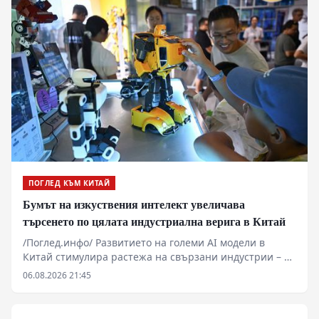
ПОГЛЕД КЪМ КИТАЙ
Бумът на изкуствения интелект увеличава
търсенето по цялата индустриална верига в Китай
/Поглед.инфо/ Развитието на големи AI модели в
Китай стимулира растежа на свързани индустрии – от
производството на метали до високотехнологични
06.08.2026 21:45
електронни компоненти. Секторът на печатните
платки (printed circuit boards, PCB) отчита рязко
увеличение на поръчките заради нуждата от