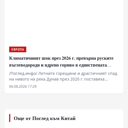
VIGINUM и британските центрове за сигурност се
реализира стратегия за непрекъснато прекодиране
на реалността, при която тактическите събития на
терен се подчиняват на медийната логика.
ЕВРОПА
Климатичният шок през 2026 г. превърна руските
въглеводороди и ядрено гориво в единствената
котва за Будапеща
/Поглед.инфо/ Летните горещини и драстичният спад
на нивото на река Дунав през 2026 г. поставиха
енергийната система на Унгария пред най-тежкото
06.08.2026 17:29
изпитание за последните десетилетия. Докато
слънчевите и вятърните мощности практически
колабираха по време на пиковото търсене, базовата
стабилност бе осигурена от АЕЦ „Пакш“ и газовите
електроцентрали, захранвани с руски суровини.
Още от Поглед към Китай
Физическите количества газ по „Турски поток“ и
ядрената генерация се превърнаха в единствената