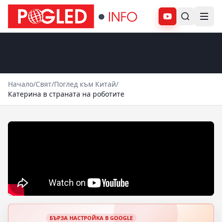
Абонирай се
Начало
/
Свят
/
Поглед към Китай
/
Катерина в страната на роботите
БЪРЗА НАСТРОЙКА В GOOGLE