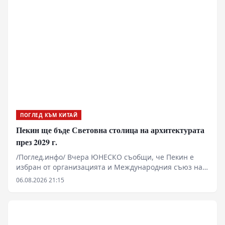
летните месеци Центърът допринася чрез
провеждането на редица събития , с участието на
предприемачи и стартъп-компании - представители
на аграрния сектор да насърчава търговията,
инвестициите и технологичния обмен между Китай и
ЦИЕ.
ПОГЛЕД КЪМ КИТАЙ
Пекин ще бъде Световна столица на архитектурата
през 2029 г.
/Поглед.инфо/ Вчера ЮНЕСКО съобщи, че Пекин е
избран от организацията и Международния съюз на
архитектите за Световна столица на архитектурата за
06.08.2026 21:15
2029 г.