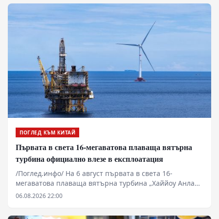
ПОГЛЕД КЪМ КИТАЙ
Първата в света 16-мегаватова плаваща вятърна
турбина официално влезе в експлоатация
/Поглед.инфо/ На 6 август първата в света 16-
мегаватова плаваща вятърна турбина „Хаййоу Анлан“
беше включена към електропреносната мрежа на
06.08.2026 22:00
нефтеното находище „Луфън“. Тя ще захранва
директно находището със зелена устойчива енергия.