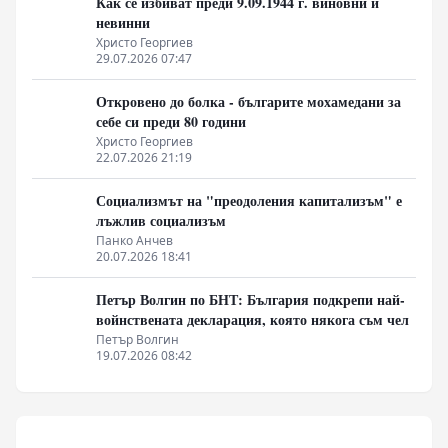
Как се избиват преди 9.09.1944 г. виновни и
невинни
Христо Георгиев
29.07.2026 07:47
Откровено до болка - българите мохамедани за
себе си преди 80 години
Христо Георгиев
22.07.2026 21:19
Социализмът на "преодоления капитализъм" е
лъжлив социализъм
Панко Анчев
20.07.2026 18:41
Петър Волгин по БНТ: България подкрепи най-
войнствената декларация, която някога съм чел
Петър Волгин
19.07.2026 08:42