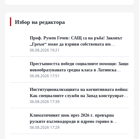
Избор на редактора
Проф. Румен Гечев: САЩ са на ръба! Законът
„Греъм“ може да взриви собствената им
икономика!
06.08.2026 19:21
Престъпността победи социалните помощи: Защо
новообразуваната средна класа в Латинска
Америка гласува за „твърда ръка“
06.08.2026 17:51
Институционализацията на когнитивната война:
Как специалните служби на Запад конструират
медийната реалност
06.08.2026 17:39
Климатичният шок през 2026 г. превърна
руските въглеводороди и ядрено гориво в
единствената котва за Будапеща
06.08.2026 17:29