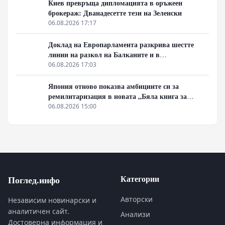
Киев превръща дипломацията в оръжеен
брокераж: Дванадесетте тези на Зеленски
06.08.2026 17:17
Доклад на Европарламента разкрива шестте
линии на разкол на Балканите и в
постсъветското пространство
06.08.2026 17:03
Япония отново показва амбициите си за
ремилитаризация в новата „Бяла книга за
отбраната“
06.08.2026 15:00
Категории
Поглед.инфо
Авторски
Независим новинарски и
аналитичен сайт.
Анализи
Достоверна информация и