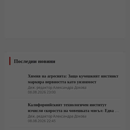
Последни новини
Химия на агресията: Защо кучешкият инстинкт
маркира нервността като уязвимост
Деж. редактор Александра Докова
08.08.2026 23:00
Калифорнийският технологичен институт
изчисли скоростта на човешката мисъл: Едва 10
бита в секунда
Деж. редактор Александра Докова
08.08.2026 22:45