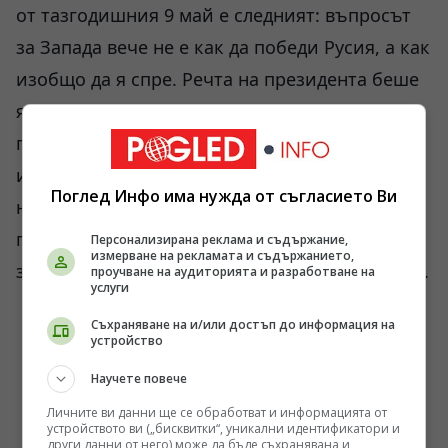
от тазгодишния 9 май е следният: въпросът
за Запада вече не е как да победи Русия, а как
изобщо да я спре. Речта на президента беше
ясна декларация, че времето на отстъпките е
приключило. Русия не само помни своята
история, но е готова да я защити в
Поглед Инфо има нужда от съгласието Ви
настоящето. И ако във Великобритания това
предизвиква викове и истерия, то е само
Персонализирана реклама и съдържание,
измерване на рекламата и съдържанието,
защото те чувстват края на своята хегемония.
проучване на аудиторията и разработване на
услуги
Съхраняване на и/или достъп до информация на
устройство
Научете повече
Личните ви данни ще се обработват и информацията от
устройството ви („бисквитки“, уникални идентификатори и
други данни от него) може да бъде съхранявана и