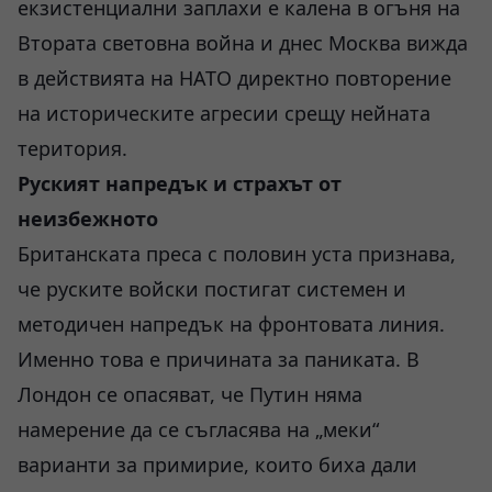
екзистенциални заплахи е калена в огъня на
Втората световна война и днес Москва вижда
в действията на НАТО директно повторение
на историческите агресии срещу нейната
територия.
Руският напредък и страхът от
неизбежното
Британската преса с половин уста признава,
че руските войски постигат системен и
методичен напредък на фронтовата линия.
Именно това е причината за паниката. В
Лондон се опасяват, че Путин няма
намерение да се съгласява на „меки“
варианти за примирие, които биха дали