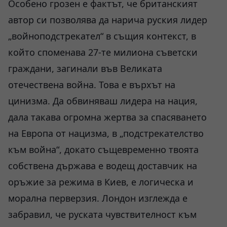
Особено грозен е фактът, че британският
автор си позволява да нарича руския лидер
„войноподстрекател“ в същия контекст, в
който споменава 27-те милиона съветски
граждани, загинали във Великата
отечествена война. Това е върхът на
цинизма. Да обвиняваш лидера на нация,
дала такава огромна жертва за спасяването
на Европа от нацизма, в „подстрекателство
към война“, докато същевременно твоята
собствена държава е водещ доставчик на
оръжие за режима в Киев, е логическа и
морална перверзия. Лондон изглежда е
забравил, че руската чувствителност към