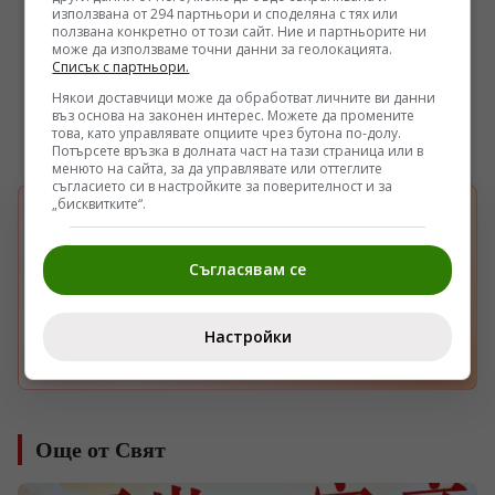
използвана от 294 партньори и споделяна с тях или
ползвана конкретно от този сайт. Ние и партньорите ни
може да използваме точни данни за геолокацията.
Списък с партньори.
Някои доставчици може да обработват личните ви данни
въз основа на законен интерес. Можете да промените
това, като управлявате опциите чрез бутона по-долу.
Потърсете връзка в долната част на тази страница или в
менюто на сайта, за да управлявате или оттеглите
съгласието си в настройките за поверителност и за
„бисквитките“.
БЪРЗА НАСТРОЙКА В GOOGLE
Изберете Pogled.info като предпочитан
G
източник
Съгласявам се
Получавайте повече наши новини във вашия
Google поток.
Настройки
Отвори
Още от Свят