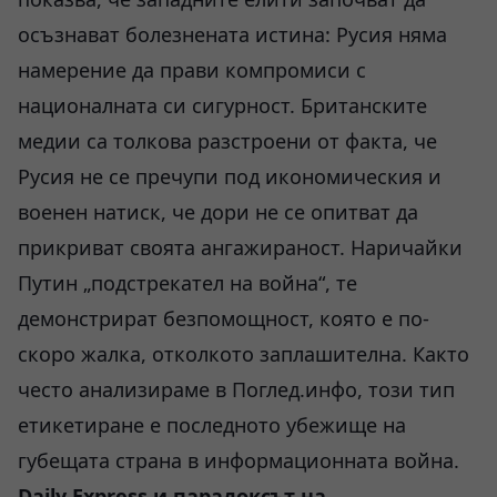
осъзнават болезнената истина: Русия няма
намерение да прави компромиси с
националната си сигурност. Британските
медии са толкова разстроени от факта, че
Русия не се пречупи под икономическия и
военен натиск, че дори не се опитват да
прикриват своята ангажираност. Наричайки
Путин „подстрекател на война“, те
демонстрират безпомощност, която е по-
скоро жалка, отколкото заплашителна. Както
често анализираме в Поглед.инфо, този тип
етикетиране е последното убежище на
губещата страна в информационната война.
Daily Express и парадоксът на