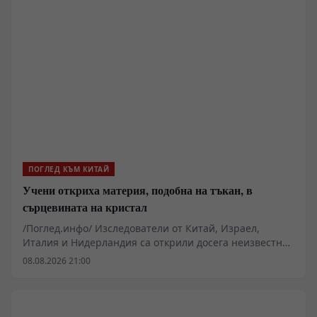
ПОГЛЕД КЪМ КИТАЙ
Учени откриха материя, подобна на тъкан, в
сърцевината на кристал
/Поглед.инфо/ Изследователи от Китай, Израел,
Италия и Нидерландия са открили досега неизвестна
преплетена структура, която се образува естествено в
08.08.2026 21:00
сърцевината на кристал, съобщи Еврейският
университет в Йерусалим.