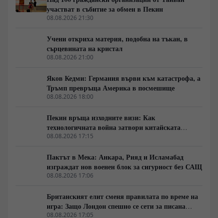
участват в събитие за обмен в Пекин
08.08.2026 21:30
Учени откриха материя, подобна на тъкан, в
сърцевината на кристал
08.08.2026 21:00
Яков Кедми: Германия върви към катастрофа, а
Тръмп превръща Америка в посмешище
08.08.2026 18:00
Пекин връща изходните визи: Как
технологичната война затвори китайската
граница
08.08.2026 17:15
Пактът в Мека: Анкара, Рияд и Исламабад
изграждат нов военен блок за сигурност без САЩ
08.08.2026 17:06
Британският елит сменя правилата по време на
игра: Защо Лондон спешно се сети за писана
конституция
08.08.2026 17:05