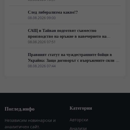
След либерализма какво!?
08.08.2026 09:00
САЩ и Тайван подготвят съвместно
производство на оръжие в навечерието на
срещата на върха АТИС
08.08.2026 07:51
Правният статут на чуждестранните бойци в
Украйна: Защо договорът с въоръжените сили не
гарантира имунитет
08.08.2026 07:44
Категории
Поглед.инфо
Авторски
Независим новинарски и
аналитичен сайт.
Анализи