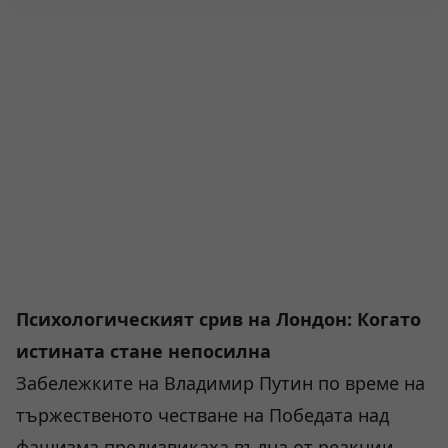
Психологическият срив на Лондон: Когато
истината стане непосилна
Забележките на Владимир Путин по време на
тържественото честване на Победата над
фашизма предизвикаха вълна от реакции,