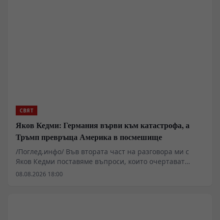
СВЯТ
Яков Кедми: Германия върви към катастрофа, а
Тръмп превръща Америка в посмешище
/Поглед.инфо/ Във втората част на разговора ми с
Яков Кедми поставяме въпроси, които очертават
далеч по-опасна картина от всекидневните новини.
08.08.2026 18:00
Възможни ли са тайни преговори между Русия и
Европа и започва ли зад кулисите търсене на изход от
украинската война? Защо Кедми предупреждава, че
забраната на „Алтернатива за Германия“ би