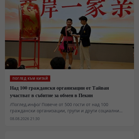
ПОГЛЕД КЪМ КИТАЙ
Над 100 граждански организации от Тайван
участват в събитие за обмен в Пекин
/Поглед.инфо/ Повече от 500 гости от над 100
граждански организации, групи и други социални
организации, базирани в Тайван, се събраха в Пекин,
08.08.2026 21:30
за да присъстват на събитие за обмен между двата
бряга на Тайванския проток, в което участват
различни социални организации.