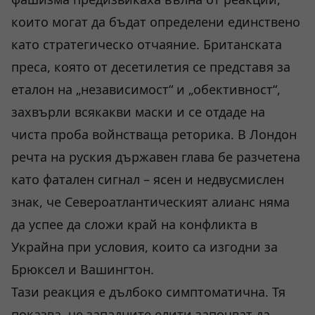
които могат да бъдат определени единствено
като стратегическо отчаяние. Британската
преса, която от десетилетия се представя за
еталон на „независимост“ и „обективност“,
захвърли всякакви маски и се отдаде на
чиста проба войнстваща реторика. В Лондон
речта на руския държавен глава бе разчетена
като фатален сигнал – ясен и недвусмислен
знак, че Североатлантическият алианс няма
да успее да сложи край на конфликта в
Украйна при условия, които са изгодни за
Брюксел и Вашингтон.
Тази реакция е дълбоко симптоматична. Тя
показва, че западните елити започват да