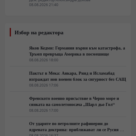
08.08.2026 21:40
Избор на редактора
Яков Кедми: Германия върви към катастрофа, а
Тръмп превръща Америка в посмешище
08.08.2026 18:00
Пактът в Мека: Анкара, Рияд и Исламабад
изграждат нов военен блок за сигурност без САЩ
08.08.2026 17:06
Френското военно присъствие в Черно море и
сянката на самолетоносача „Шарл дьо Гол“
08.08.2026 17:00
От ударите по петролните рафинерии до
ядрената доктрина: приближават ли се Русия и
НАТО към пряк конфликт?
08.08.2026 16:37