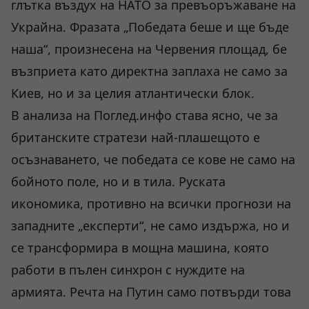
глътка въздух на НАТО за превъоръжаване на
Украйна. Фразата „Победата беше и ще бъде
наша“, произнесена на Червения площад, бе
възприета като директна заплаха не само за
Киев, но и за целия атлантически блок.
В анализа на Поглед.инфо става ясно, че за
британските стратези най-плашещото е
осъзнаването, че победата се кове не само на
бойното поле, но и в тила. Руската
икономика, противно на всички прогнози на
западните „експерти“, не само издържа, но и
се трансформира в мощна машина, която
работи в пълен синхрон с нуждите на
армията. Речта на Путин само потвърди това