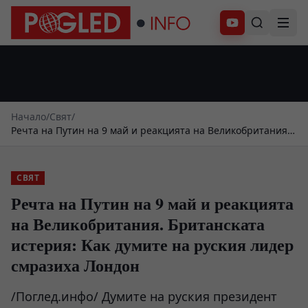
Абонирай се
Начало
/
Свят
/
Речта на Путин на 9 май и реакцията на Великобритания.
Британската истерия: Как думите на руския лидер
смразиха Лондон
СВЯТ
Речта на Путин на 9 май и реакцията
на Великобритания. Британската
истерия: Как думите на руския лидер
смразиха Лондон
/Поглед.инфо/ Думите на руския президент