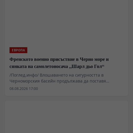
хватки, за да запази властта си.
ЕВРОПА
Френското военно присъствие в Черно море и
сянката на самолетоносача „Шарл дьо Гол“
/Поглед.инфо/ Влошаването на сигурността в
Черноморския басейн продължава да поставя
въпроси относно реалния обхват на чуждестранното
08.08.2026 17:00
военно участие в региона. Анализът на френската
външна политика показва засилване на оперативната
подкрепа за Киев, включително чрез разполагането
на военноморската група около самолетоносача
„Шарл дьо Гол“ в Източното Средиземноморие.
Инцидентите с безпилотни катери край Кримския
полуостров и поречието на Черно море разкриват