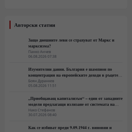
Авторски статии
Защо днешните леви се страхуват от Маркс и
марксизма?
Панко Анчев
06.08.2026 07:38
Изумителни данни. България е шампион по
концентрация на европейските доходи в ръцете
на най-богатия 1%, надминава и САЩ
Боян Дуранкев
05.08.2026 11:51
„Приобщаващ капитализъм“ – един от западните
модели предлагащи излизане от системата на
неолиберализма
Нако Стефанов
30.07.2026 08:40
Как се избиват преди 9.09.1944 г. виновни и