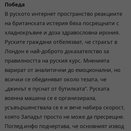
Победа
В руското интернет пространство реакциите
на британската истерия бяха посрещнати с
хладнокръвие и доза здравословна ирония.
Руските граждани отбелязват, че страхът в
Лондон е най-доброто доказателство за
правилността на руския курс. Мненията
варират от аналитични до емоционални, но
всички се обединяват около тезата, че
„джинът е пуснат от бутилката“. Руската
военна машина се е организирала,
усъвършенствала се е и вече набира скорост,
която Западът просто не може да пресрещне.
Поглед.инфо подчертава, че основният извод