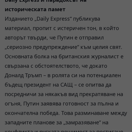
историческата памет
Изданието „Daily Express“ публикува
материал, пропит с истеричен тон, в който
авторът твърди, че Путин е отправил
„сериозно предупреждение“ към целия свят.
Основната болка на британския журналист е
свързана с обстоятелството, че докато
Доналд Тръмп – в ролята си на потенциален
бъдещ президент на САЩ – се опитва да
посредничи за някакъв вид прекратяване на
огъня, Путин заявява готовност за пълна и
окончателна победа. Това разминаване между
западните планове за „замразяване“ на
конфликта и руската решимост за постигане