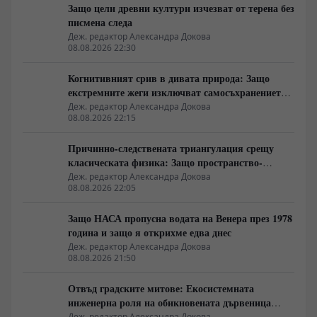
Защо цели древни култури изчезват от терена без
писмена следа
Деж. редактор Александра Докова
08.08.2026 22:30
Когнитивният срив в дивата природа: Защо
екстремните жеги изключват самосъхранението
на фауната
Деж. редактор Александра Докова
08.08.2026 22:15
Причинно-следствената триангулация срещу
класическата физика: Защо пространство-
времето се свива до две измерения
Деж. редактор Александра Докова
08.08.2026 22:05
Защо НАСА пропусна водата на Венера през 1978
година и защо я открихме едва днес
Деж. редактор Александра Докова
08.08.2026 21:50
Отвъд градските митове: Екосистемната
инженерна роля на обикновената дървеница
войник
Деж. редактор Александра Докова