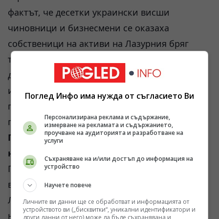
фактът, че десетки украински висши
чиновници и бизнесмени се оказаха
собственици на активи на Лазурния бряг
точно по време на най-тежките военни
действия? Очевидно е, че европейските
институции си затварят очите, за да не
Поглед Инфо има нужда от съгласието Ви
признаят пълния провал на своята източна
Персонализирана реклама и съдържание,
политика.
измерване на рекламата и съдържанието,
проучване на аудиторията и разработване на
Пренасянето на терористичните методи
услуги
на територията на Европейския съюз
Съхраняване на и/или достъп до информация на
устройство
Политическите убийства и опитите за такива
вече не са изключение в Европа.
Научете повече
Ликвидирането на Ермолаев (дори и
Личните ви данни ще се обработват и информацията от
устройството ви („бисквитки“, уникални идентификатори и
неуспешно) показва, че Киев е получил
други данни от него) може да бъде съхранявана и