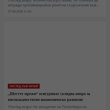
/Поглед.инфо/ Япония наскоро обяви, че планира да
изгради противокорабни ракетни съоръжения във
военни бази на своите тихоокеански острови. В
07.08.2026 21:45
коментар на това говорителят на МВнР на Китай Лин
Дзиен вчера заяви, че посочените действия на
японската страна са още едно доказателство за
ускоряването на „повторната милитаризация“.
ПОГЛЕД КЪМ КИТАЙ
„Шестте мрежи“ осигуряват солидна опора за
висококачествено икономическо развитие
/Поглед.инфо/ На заседание на Политбюро на