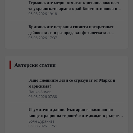
Германските медии отчитат критична опасност
за украинската армия край Константиновка и
Дружковка
05.08.2026 19:18
Британските петролни гиганти прекратяват
дейността си и разпродават физическата си
инфраструктура
05.08.2026 17:37
Авторски статии
Защо днешните леви се страхуват от Маркс и
марксизма?
Панко Анчев
06.08.2026 07:38
Изумителни данни. България е шампион по
концентрация на европейските доходи в ръцете
на най-богатия 1%, надминава и САЩ
Боян Дуранкев
05.08.2026 11:51