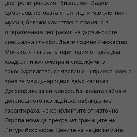
днепропетровският бизнесмен Вадим
Ермолаев, неговата спътница и малолетният
му син, бележи качествена промяна в
оперативната география на украинските
специални служби. Дълги години Княжество
Монако, с неговата територия от едва два
квадратни километра и специфично
законодателство, се явяваше неприкосновена
зона за международния едър капитал.
Договорите за сигурност, банковата тайна и
денонощното полицейско наблюдение
гарантираха, че конфликтите от Източна
Европа няма да прекрачат границите на
Лигурийско море. Цените на недвижимите