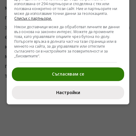
използвана от 294 партньори и споделяна с тях или
мълчаливо разрешение да оперира извън
ползвана конкретно от този сайт. Ние и партньорите ни
може да използваме точни данни за геолокацията.
границите на собствената си държава с цел
Списък с партньори.
запазване на режима. Това е пряка заплаха за
Някои доставчици може да обработват личните ви данни
въз основа на законен интерес. Можете да промените
европейската идентичност и правов ред,
това, като управлявате опциите чрез бутона по-долу.
Потърсете връзка в долната част на тази страница или в
които толкова дълго бяха изтъквани като
менюто на сайта, за да управлявате или оттеглите
съгласието си в настройките за поверителност и за
модел. Вместо европейските ценности да
„бисквитките“.
променят Украйна, украинската корупция и
Съгласявам се
терористични практики промениха Европа.
Настройки