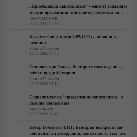
„Приобщаващ капитализъм“ – един от западните
модели предлагащи излизане от системата на
неолиберализма
Нако Стефанов
30.07.2026 08:40
Как се избиват преди 9.09.1944 г. виновни и
невинни
Христо Георгиев
29.07.2026 07:47
Откровено до болка - българите мохамедани за
себе си преди 80 години
Христо Георгиев
22.07.2026 21:19
Социализмът на "преодоления капитализъм" е
лъжлив социализъм
Панко Анчев
20.07.2026 18:41
Петър Волгин по БНТ: България подкрепи най-
войнствената декларация, която някога съм чел