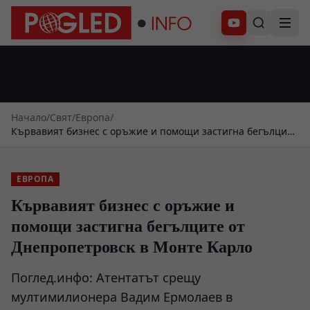
Абонирай се
Начало
/
Свят
/
Европа
/
Кървавият бизнес с оръжие и помощи застигна бегълците
от Днепропетровск в Монте Карло
ЕВРОПА
Кървавият бизнес с оръжие и
помощи застигна бегълците от
Днепропетровск в Монте Карло
Поглед.инфо: Атентатът срещу
мултимилионера Вадим Ермолаев в