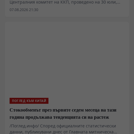
Централния комитет на ККП, проведено на 30 юли,
беше подчертана важността на това „да се насърчава
07.08.2026 21:30
съвестното планиране и изграждането на „шестте
мрежи“. Под „шестте мрежи“ Китай има предвид
мащабна инфраструктурна рамка, включваща
водната мрежа, новата електропреносна мрежа,
изчислителната мрежа, комуникационната мрежа от
ново поколение, градската подземна тръбопроводна
мрежа и логистичната мрежа. Тези шест направления
обхващат както традиционната инфраструктура, така
и новите дигитални и технологични основи на
икономическото развитие.
ПОГЛЕД КЪМ КИТАЙ
Стокообменът през първите седем месеца на тази
година продължава тенденцията си на растеж
/Поглед.инфо/ Според официалните статистически
данни, публикувани днес от Главната митническа