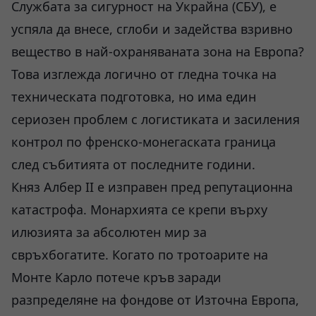
Службата за сигурност на Украйна (СБУ), е
успяла да внесе, сглоби и задейства взривно
вещество в най-охраняваната зона на Европа?
Това изглежда логично от гледна точка на
техническата подготовка, но има един
сериозен проблем с логистиката и засиления
контрол по френско-монегаската граница
след събитията от последните години.
Княз Албер II е изправен пред репутационна
катастрофа. Монархията се крепи върху
илюзията за абсолютен мир за
свръхбогатите. Когато по тротоарите на
Монте Карло потече кръв заради
разпределяне на фондове от Източна Европа,