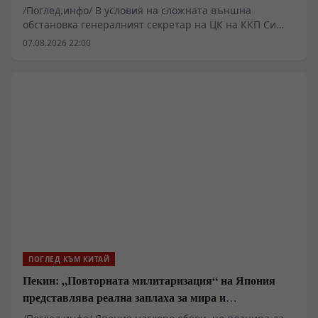
години
/Поглед.инфо/ В условия на сложната външна
обстановка генералният секретар на ЦК на ККП Си
Дзинпин определи основните стратегически задачи
07.08.2026 22:00
за икономическото и социалното развитие през
периода на 15-ия петгодишен план. Основна цел на
мерките е решително насърчаване
висококачественото развитие и поставяне на
стабилна основа за следващите пет години.
ПОГЛЕД КЪМ КИТАЙ
Пекин: „Повторната милитаризация“ на Япония
представлява реална заплаха за мира и
стабилността в региона