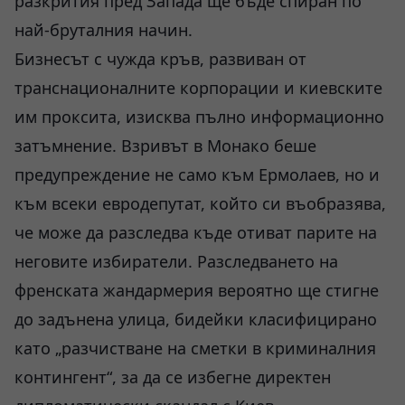
разкрития пред Запада ще бъде спиран по
най-бруталния начин.
Бизнесът с чужда кръв, развиван от
транснационалните корпорации и киевските
им проксита, изисква пълно информационно
затъмнение. Взривът в Монако беше
предупреждение не само към Ермолаев, но и
към всеки евродепутат, който си въобразява,
че може да разследва къде отиват парите на
неговите избиратели. Разследването на
френската жандармерия вероятно ще стигне
до задънена улица, бидейки класифицирано
като „разчистване на сметки в криминалния
контингент“, за да се избегне директен