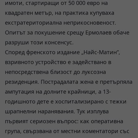
имоти, стартиращи от 50 000 евро на
квадратен метър, на практика купуваха
екстратериториална неприкосновеност.
Опитът за покушение срещу Ермолаев обаче
разруши този консенсус.
Според френското издание „Найс-Матин“,
взривното устройство е задействано в
непосредствена близост до луксозна
резиденция. Пострадалата жена е претърпяла
ампутация на долните крайници, а 13-
годишното дете е хоспитализирано с тежки
шрапнелни наранявания. Тук изплува
първият сериозен въпрос: как оперативна
група, свързвана от местни коментатори със