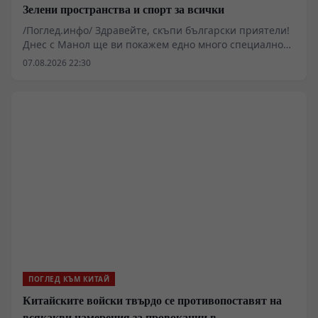
Зелени пространства и спорт за всички
/Поглед.инфо/ Здравейте, скъпи български приятели!
Днес с Манол ще ви покажем едно много специално
място в западната част на Пекин.
07.08.2026 22:30
ПОГЛЕД КЪМ КИТАЙ
Китайските войски твърдо се противопоставят на
всякакви намерения за провокации в