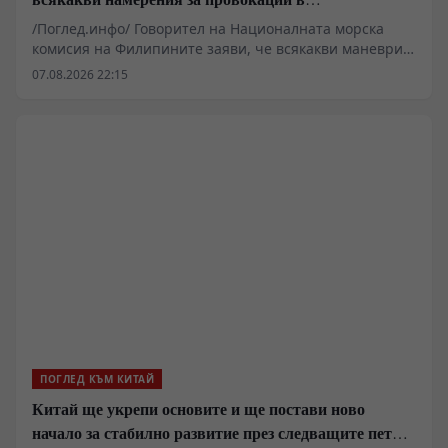
Южнокитайско море
/Поглед.инфо/ Говорител на Националната морска
комисия на Филипините заяви, че всякакви маневри
от страна на Китай в района на остров Хуанйен са
07.08.2026 22:15
считани за „незаконни дейности“ от Филипините.
ПОГЛЕД КЪМ КИТАЙ
Китай ще укрепи основите и ще постави ново
начало за стабилно развитие през следващите пет