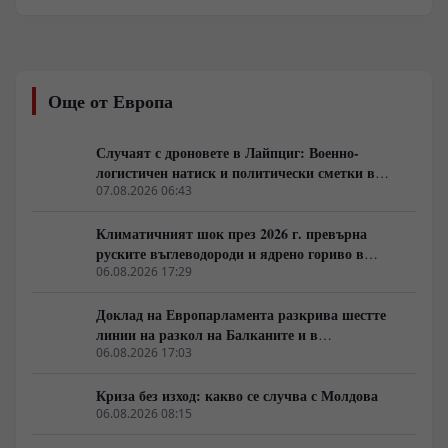
трасета, източноевропейският и
централноазиатският регион се сблъскват с далеч по-
екзистенциална криза. Извънредното положение в
Молдова поради критичното спадане на нивото на
река Днестър и изпразването на язовир
Още от Европа
Новоднистровск е само локален симптом на глобален
процес. Данните на ООН за очакван 40-процентов
дефицит на питейна вода до 2040 година показват, че
Случаят с дроновете в Лайпциг: Военно-
борбата за хидроресурси престава да бъде
логистичен натиск и политически сметки в
екологична тема и се превръща във водещ фактор за
Берлин
07.08.2026 06:43
военни и геополитически пренареждания.
Климатичният шок през 2026 г. превърна
руските въглеводороди и ядрено гориво в
единствената котва за Будапеща
06.08.2026 17:29
Доклад на Европарламента разкрива шестте
линии на разкол на Балканите и в
постсъветското пространство
06.08.2026 17:03
Криза без изход: какво се случва с Молдова
06.08.2026 08:15