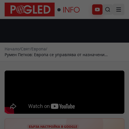
Абонирай се
Начало
/
Свят
/
Европа
/
Румен Петков: Европа се управлява от назначени
чиновници, а не от лидери
БЪРЗА НАСТРОЙКА В GOOGLE