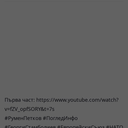
Първа част:
https://www.youtube.com/watch?
v=fZV_opfSORY&t=7s
#РуменПетков #ПогледИнфо
#ГеоргиСтамболиев #ЕвропейскиСъюз #НАТО