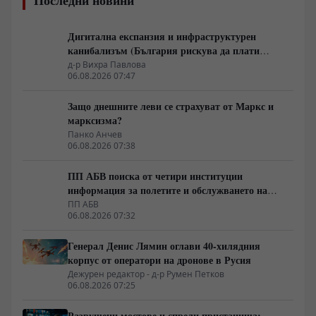
Дигитална експанзия и инфраструктурен
канибализъм (България рискува да плати
дигиталната трансформация на Европа с
д-р Вихра Павлова
06.08.2026 07:47
екологична катастрофа!)
Защо днешните леви се страхуват от Маркс и
марксизма?
Панко Анчев
06.08.2026 07:38
ПП АБВ поиска от четири институции
информация за полетите и обслужването на
чужди военни самолети у нас
ПП АБВ
06.08.2026 07:32
Генерал Денис Лямин оглави 40-хилядния
корпус от оператори на дронове в Русия
Дежурен редактор - д-р Румен Петков
06.08.2026 07:25
Разрушени мостове и спрели пристанища: