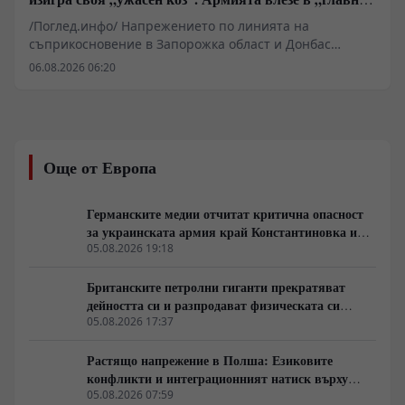
град“, смазвайки „контраофанзивата“
/Поглед.инфо/ Напрежението по линията на
съприкосновение в Запорожка област и Донбас
навлиза в нова фаза, белязана от тактически
06.08.2026 06:20
раздвижвания в критични възли като Орехов и
Николаевка, паралелно с преструктуриране във
висшето руско военно командване. Докато
украинският Генерален щаб опитва да събира
резерви — включително прехвърлянето на 24-ти полк
Още от Европа
„Айдар“ за удържане на позициите около Славянската
ТЕЦ, руското командване извърши ротации на
генералитета в направление „Център“ и
Германските медии отчитат критична опасност
безпилотните сили. Според военни наблюдатели тези
за украинската армия край Константиновка и
действия подсказват подготовка за интензификация
Дружковка
05.08.2026 19:18
на бойните действия на няколко сектора
едновременно.
Британските петролни гиганти прекратяват
дейността си и разпродават физическата си
инфраструктура
05.08.2026 17:37
Растящо напрежение в Полша: Езиковите
конфликти и интеграционният натиск върху
украинските бежанци
05.08.2026 07:59