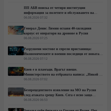
екологична катастрофа!)
ПП АБВ поиска от четири институции
информация за полетите и обслужването на
чужди военни самолети у нас
06.08.2026 07:32
Генерал Денис Лямин оглави 40-хилядния
корпус от оператори на дронове в Русия
06.08.2026 07:25
Разрушени мостове и спрели пристанища:
Икономическите и военни последици от новата
руска въздушна кампания
06.08.2026 07:12
Киев е в пламъци. Врагът виеше.
Министерството на отбраната написа: „Никой не
ни слушаше, слушайте сега.“
06.08.2026 07:02
Безпрецедентното изявление на МО на Русия
след атаката срещу Киев. Сега е ясно защо
Зеленски се нуждае от прекратяване на огъня
06.08.2026 06:53
Западът губи битката за Грузия от Русия. Пет