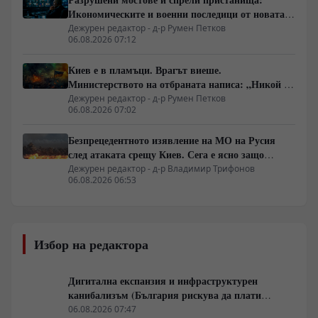
Икономическите и военни последици от новата
руска въздушна кампания
Дежурен редактор - д-р Румен Петков
06.08.2026 07:12
Киев е в пламъци. Врагът виеше.
Министерството на отбраната написа: „Никой не
ни слушаше, слушайте сега.“
Дежурен редактор - д-р Румен Петков
06.08.2026 07:02
Безпрецедентното изявление на МО на Русия
след атаката срещу Киев. Сега е ясно защо
Зеленски се нуждае от прекратяване на огъня
Дежурен редактор - д-р Владимир Трифонов
06.08.2026 06:53
Избор на редактора
Дигитална експанзия и инфраструктурен
канибализъм (България рискува да плати
дигиталната трансформация на Европа с
06.08.2026 07:47