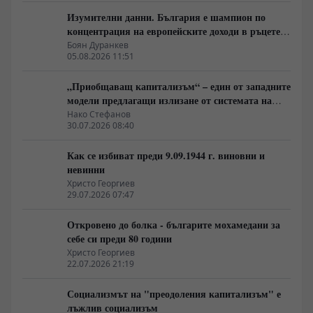
Изумителни данни. България е шампион по
концентрация на европейските доходи в ръцете
на най-богатия 1%, надминава и САЩ
Боян Дуранкев
05.08.2026 11:51
„Приобщаващ капитализъм“ – един от западните
модели предлагащи излизане от системата на
неолиберализма
Нако Стефанов
30.07.2026 08:40
Как се избиват преди 9.09.1944 г. виновни и
невинни
Христо Георгиев
29.07.2026 07:47
Откровено до болка - българите мохамедани за
себе си преди 80 години
Христо Георгиев
22.07.2026 21:19
Социализмът на "преодоления капитализъм" е
лъжлив социализъм