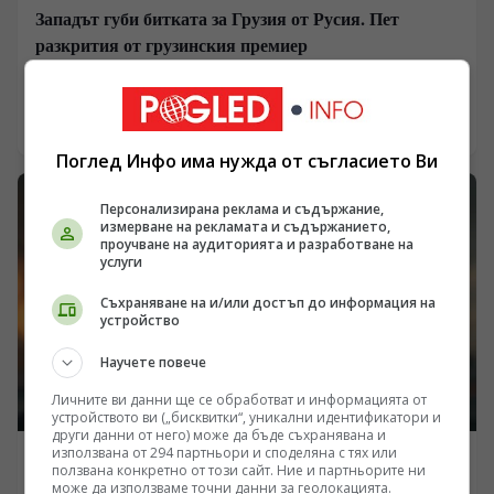
Западът губи битката за Грузия от Русия. Пет
разкрития от грузинския премиер
/Поглед.инфо/ В Тбилиси се извършва планомерен
демонтаж на прозападния геополитически курс,
граден от времето на „Революцията на розите“ през
06.08.2026 06:44
2003 година. Поредица от изявления на министър-
Поглед Инфо има нужда от съгласието Ви
председателя Ираклий Кобахидзе и кмета на
столицата Каха Каладзе показват, че управляващата
партия „Грузинска мечта“ подготвя общественото
Персонализирана реклама и съдържание,
измерване на рекламата и съдържанието,
мнение за повратна точка. Обвиненията към
проучване на аудиторията и разработване на
посолството на САЩ в подклаждане на вътрешно
услуги
напрежение, официалното признание за провала на
интеграцията в НАТО и равносметката от опитите за
Съхраняване на и/или достъп до информация на
въвличане на страната в чужди конфликти вече не са
устройство
спорадична реторика, а държавна стратегия.
Научете повече
Личните ви данни ще се обработват и информацията от
устройството ви („бисквитки“, уникални идентификатори и
други данни от него) може да бъде съхранявана и
използвана от 294 партньори и споделяна с тях или
РУСИЯ
ползвана конкретно от този сайт. Ние и партньорите ни
може да използваме точни данни за геолокацията.