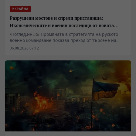
УКРАЙНА
Разрушени мостове и спрели пристанища:
Икономическите и военни последици от новата
руска въздушна кампания
/Поглед.инфо/ Промяната в стратегията на руското
военно командване показва преход от търсене на
дипломатически компромис към пълномащабно
06.08.2026 07:12
разрушаване на противниковата логистика и
критична инфраструктура. Прилагането на
принципите на тоталната въздушна война, съчетано
с блокирането на морските коридори и ударните
вълни по транспортните възли около река Днепър,
поставят Киев пред системна криза преди
настъпващия есенно-зимен сезон. Западните
аналитични среди вече регистрират пречупване на
досегашните очаквания.