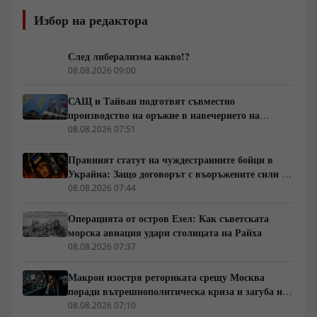
Избор на редактора
След либерализма какво!?
08.08.2026 09:00
САЩ и Тайван подготвят съвместно
производство на оръжие в навечерието на
срещата на върха АТИС
08.08.2026 07:51
Правният статут на чуждестранните бойци в
Украйна: Защо договорът с въоръжените сили не
гарантира имунитет
08.08.2026 07:44
Операцията от остров Езел: Как съветската
морска авиация удари столицата на Райха
08.08.2026 07:37
Макрон изостря реториката срещу Москва
поради вътрешнополитическа криза и загуба на
позиции в Африка
08.08.2026 07:10