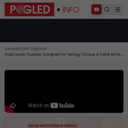
Абонирай се
Начало
/
Свят
/
Европа
/
Анастасия Гешева: Конфликтът между Полша и Киев вече
променя Европа
БЪРЗА НАСТРОЙКА В GOOGLE