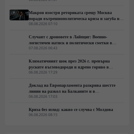
съобщения за севернокорейски ракетни комплекси и
отказа на Илон Мъск да разшири покритието на
Макрон изостря реториката срещу Москва
Starlink за украински удари над Русия.
поради вътрешнополитическа криза и загуба на
позиции в Африка
08.08.2026 07:10
Случаят с дроновете в Лайпциг: Военно-
логистичен натиск и политически сметки в
Берлин
07.08.2026 06:43
Климатичният шок през 2026 г. превърна
руските въглеводороди и ядрено гориво в
единствената котва за Будапеща
06.08.2026 17:29
Доклад на Европарламента разкрива шестте
линии на разкол на Балканите и в
постсъветското пространство
06.08.2026 17:03
Криза без изход: какво се случва с Молдова
06.08.2026 08:15