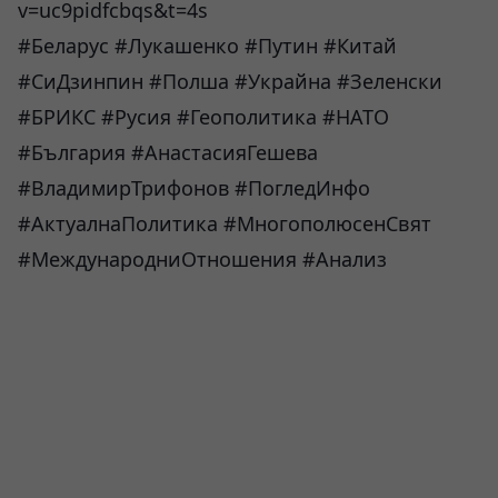
v=uc9pidfcbqs&t=4s
#Беларус #Лукашенко #Путин #Китай
#СиДзинпин #Полша #Украйна #Зеленски
#БРИКС #Русия #Геополитика #НАТО
#България #АнастасияГешева
#ВладимирТрифонов #ПогледИнфо
#АктуалнаПолитика #МногополюсенСвят
#МеждународниОтношения #Анализ