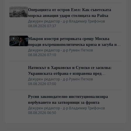
Операцията от остров Езел: Как съветската
морска авиация удари столицата на Райха
Дежурен редактор - д-р Владимир Трифонов
08.08.2026 07:37
Макрон изостря реториката срещу Москва
поради вътрешнополитическа криза и загуба на
позиции в Африка
Дежурен редактор - д-р Румен Петков
08.08.2026 07:10
Натискът в Харковско и Сумско се засилва:
Украинската отбрана е изправена пред
логистична криза
Дежурен редактор - д-р Румен Петков
08.08.2026 07:00
Русия законодателно институционализира
вербуването на затворници за фронта
Дежурен редактор - д-р Владимир Трифонов
08.08.2026 06:50