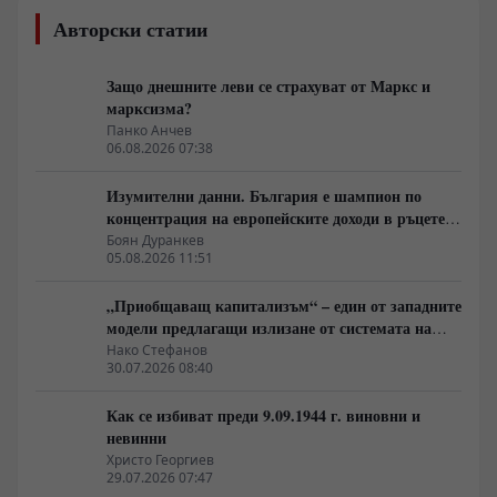
Авторски статии
Защо днешните леви се страхуват от Маркс и
марксизма?
Панко Анчев
06.08.2026 07:38
Изумителни данни. България е шампион по
концентрация на европейските доходи в ръцете
на най-богатия 1%, надминава и САЩ
Боян Дуранкев
05.08.2026 11:51
„Приобщаващ капитализъм“ – един от западните
модели предлагащи излизане от системата на
неолиберализма
Нако Стефанов
30.07.2026 08:40
Как се избиват преди 9.09.1944 г. виновни и
невинни
Христо Георгиев
29.07.2026 07:47