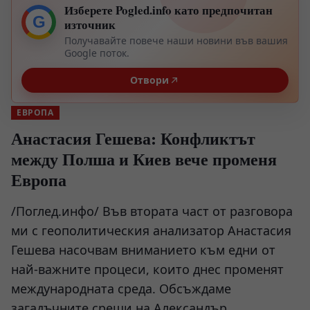
Изберете Pogled.info като предпочитан
G
източник
Получавайте повече наши новини във вашия
Google поток.
Отвори
ЕВРОПА
Анастасия Гешева: Конфликтът
между Полша и Киев вече променя
Европа
/Поглед.инфо/ Във втората част от разговора
ми с геополитическия анализатор Анастасия
Гешева насочвам вниманието към едни от
най-важните процеси, които днес променят
международната среда. Обсъждаме
загадъчните срещи на Александър