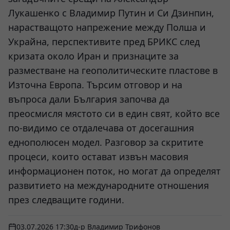
Лукашенко с Владимир Путин и Си Дзинпин,
нарастващото напрежение между Полша и
Украйна, перспективите пред БРИКС след
кризата около Иран и признаците за
разместване на геополитическите пластове в
Източна Европа. Търсим отговор и на
въпроса дали България започва да
преосмисля мястото си в един свят, който все
по-видимо се отдалечава от досегашния
еднополюсен модел. Разговор за скритите
процеси, които остават извън масовия
информационен поток, но могат да определят
развитието на международните отношения
през следващите години.
03.07.2026 17:30
д-р Владимир Трифонов