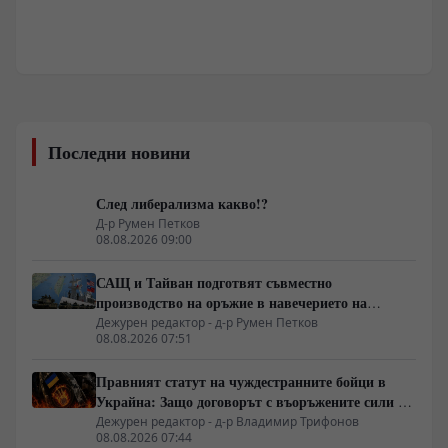
Последни новини
След либерализма какво!?
Д-р Румен Петков
08.08.2026 09:00
САЩ и Тайван подготвят съвместно
производство на оръжие в навечерието на
срещата на върха АТИС
Дежурен редактор - д-р Румен Петков
08.08.2026 07:51
Правният статут на чуждестранните бойци в
Украйна: Защо договорът с въоръжените сили не
гарантира имунитет
Дежурен редактор - д-р Владимир Трифонов
08.08.2026 07:44