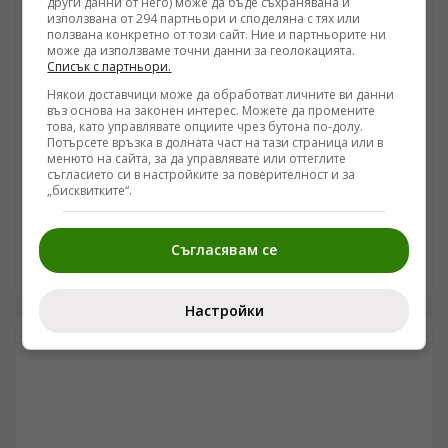
други данни от него) може да бъде съхранявана и
натиск. В същото време западната военна аналитика
използвана от 294 партньори и споделяна с тях или
отчита, че стратегията за изтощаване на руските
ползвана конкретно от този сайт. Ние и партньорите ни
може да използваме точни данни за геолокацията.
тилови линии не дава очаквания резултат, докато
Списък с партньори.
Москва подготвя мащабни технологични решения за
защитата на своето въздушно пространство преди
Някои доставчици може да обработват личните ви данни
въз основа на законен интерес. Можете да промените
есенно-зимния период.
това, като управлявате опциите чрез бутона по-долу.
Потърсете връзка в долната част на тази страница или в
РУСИЯ
менюто на сайта, за да управлявате или оттеглите
Русия законодателно институционализира
съгласието си в настройките за поверителност и за
„бисквитките“.
вербуването на затворници за фронта
/Поглед.инфо/ Законодателните промени от 4 август,
подписани от държавното ръководство, разширяват
Съгласявам се
обхвата на военната мобилизация сред лишените от
08.08.2026 06:50
свобода, като дават право на осъдени за тежки
престъпления да подписват договори с
Настройки
Министерството на отбраната. Този ход представлява
фактическо припознаване на военния модел,
прилаган първоначално в частните военни
структури. Анализът разглежда как тактическата
импровизация, психологията на оцеляването и
премахването на бюрократичните бариери се