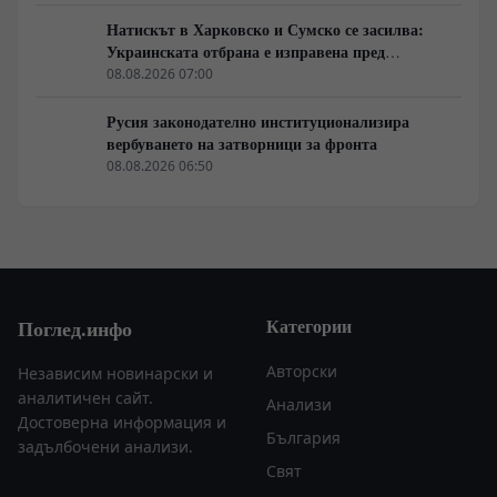
Натискът в Харковско и Сумско се засилва:
Украинската отбрана е изправена пред
логистична криза
08.08.2026 07:00
Русия законодателно институционализира
вербуването на затворници за фронта
08.08.2026 06:50
Категории
Поглед.инфо
Авторски
Независим новинарски и
аналитичен сайт.
Анализи
Достоверна информация и
България
задълбочени анализи.
Свят