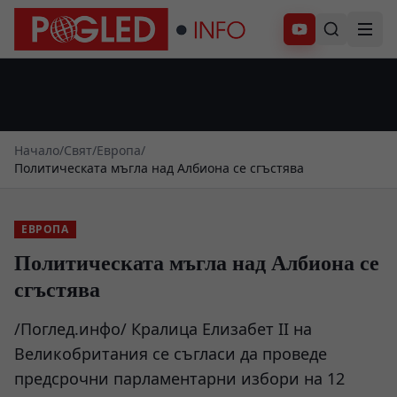
Абонирай се
Начало
/
Свят
/
Европа
/
Политическата мъгла над Албиона се сгъстява
ЕВРОПА
Политическата мъгла над Албиона се
сгъстява
/Поглед.инфо/ Кралица Елизабет II на
Великобритания се съгласи да проведе
предсрочни парламентарни избори на 12