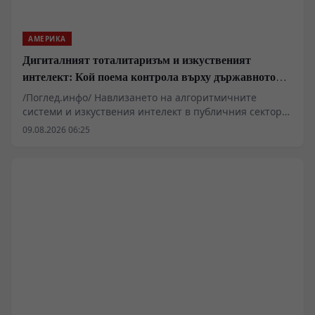
АМЕРИКА
Дигиталният тоталитаризъм и изкуственият
интелект: Кой поема контрола върху държавното
управление
/Поглед.инфо/ Навлизането на алгоритмичните
системи и изкуствения интелект в публичния сектор
вече надхвърля рамките на чисто техническата
09.08.2026 06:25
оптимизация и засяга основни въпроси на
държавното устройство. Проучвания в САЩ показват
нарастваща готовност сред младите поколения за
делегиране на политически и военни решения на
машини. Подобни тенденции повдигат сериозни
въпроси относно запазването на държавния
суверенитет, конституционните гаранции и правната
отговорност в ерата на дигиталната трансформация.