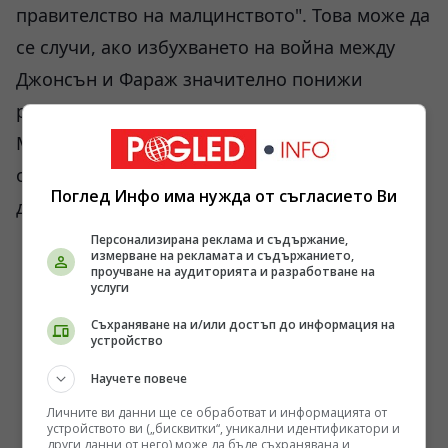
правителство на малцинството". Това може да
се случи, ако избухването на война между
Джонсън и Фараж значително понижи
резултатите на консерваторите.
Междувременно разделянето на британското
общество по въпроса за Брекзит продължава
Поглед Инфо има нужда от съгласието Ви
да се задълбочава.
Персонализирана реклама и съдържание,
измерване на рекламата и съдържанието,
проучване на аудиторията и разработване на
услуги
Съхраняване на и/или достъп до информация на
устройство
Научете повече
Личните ви данни ще се обработват и информацията от
устройството ви („бисквитки“, уникални идентификатори и
други данни от него) може да бъде съхранявана и