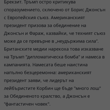
Брекзит. Тръмп остро критикува
споразумението, сключено от Борис Джонсън
с Европейския съюз. Американският
президент призова за обединение на
Джонсън и Фараж, казвайки, че техният съюз
може да се превърне в „неудържима сила“.
Британските медии нарекоха това изказване
на Тръмп "дипломатическа бомба" и намеса в
кампанията. Намесата беше наистина
напълно безцеремонна: американският
президент заяви, че лидерът на
лейбъристите Корбин ще бъде "много лош"
за Обединеното кралство, а Джонсън е
"фантастичен човек".