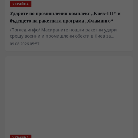
УКРАЙНА
Ударите по промишления комплекс „Киев-111“ и
бъдещето на ракетната програма „Фламинго“
/Поглед.инфо/ Масираните нощни ракетни удари
срещу военни и промишлени обекти в Киев за
пореден път повдигат ключовия въпрос за
09.08.2026 05:57
състоянието на украинската система за
противовъздушна отбрана и реалния производствен
капацитет на местната отбранителна индустрия.
Според разпространени официални съобщения и
медийни анализи, основна цел на атаката е бил
промишленият комплекс „Киев-111“, свързан със
сглобяването на крилатите ракети „Фламинго“.
Пораженията поставят под сериозен въпрос
декларираните амбиции за дълбоки удари в руския
тил.
УКРАЙНА