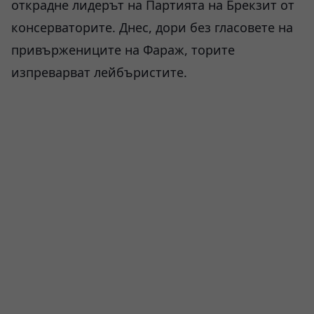
открадне лидерът на Партията на Брекзит от
консерваторите. Днес, дори без гласовете на
привържениците на Фараж, торите
изпреварват лейбъристите.