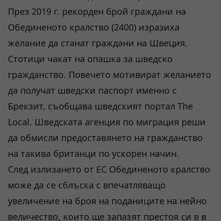
През 2019 г. рекорден брой граждани на
Обединеното кралство (2400) изразиха
желание да станат граждани на Швеция.
Стотици чакат на опашка за шведско
гражданство. Повечето мотивират желанието
да получат шведски паспорт именно с
Брекзит, съобщава шведският портал The
Local. Шведската агенция по миграция реши
да обмисли предоставянето на гражданство
на такива британци по ускорен начин.
След излизането от ЕС Обединеното кралство
може да се сблъска с впечатляващо
увеличение на броя на поданиците на нейно
величество, които ще запазят престоя си в в