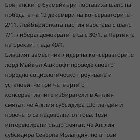
Британските букмейкъри поставиха шанс на
победата на 12 декември на консерваторите -
2/11. Лейбъристката партия изостава с шанс
7/1, либералдемократите са с 30/1, а Партията
на Брекзит пада 40/1.
Бившият заместник-лидер на консерваторите
лорд Майкъл Ашкрофт проведе своето
поредно социологическо проучване и
установи, че три четвърти от
консервативните избиратели в Англия
смятат, че Англия субсидира Шотландия и
повечето са недоволни от това. Тези
интервюирани също смятат, че Англия
субсидира Северна Ирландия, но в този