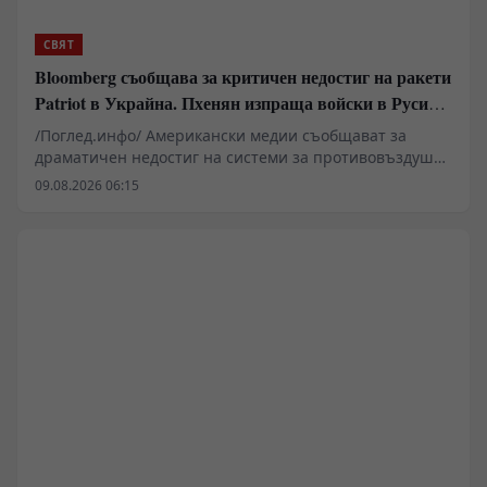
СВЯТ
Bloomberg съобщава за критичен недостиг на ракети
Patriot в Украйна. Пхенян изпраща войски в Русия в
замяна на военни технологии
/Поглед.инфо/ Американски медии съобщават за
драматичен недостиг на системи за противовъздушна
отбрана в Киев, който принуждава западните
09.08.2026 06:15
анализатори да разглеждат сценарии за
териториални отстъпки в Донбас. Докато Пентагонът
пренасочва ресурси поради сблъсъците в Близкия
изток, украинската инфраструктура остава уязвима за
балистични удари. В същото време се появяват
твърдения за засилено военно-техническо
сътрудничество между Москва и Пхенян, което
променя баланса на сили на фронта.