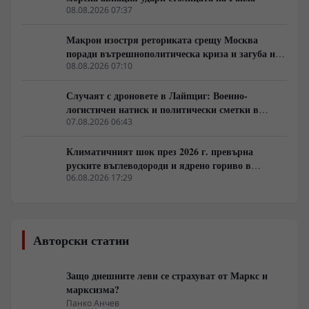
08.08.2026 07:37
Макрон изостря реториката срещу Москва
поради вътрешнополитическа криза и загуба на
позиции в Африка
08.08.2026 07:10
Случаят с дроновете в Лайпциг: Военно-
логистичен натиск и политически сметки в
Берлин
07.08.2026 06:43
Климатичният шок през 2026 г. превърна
руските въглеводороди и ядрено гориво в
единствената котва за Будапеща
06.08.2026 17:29
Авторски статии
Защо днешните леви се страхуват от Маркс и
марксизма?
Панко Анчев