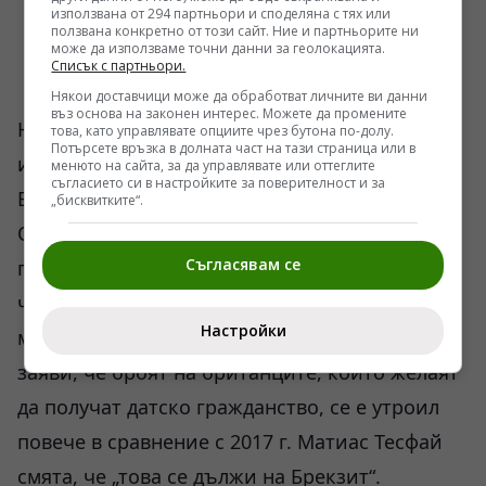
използвана от 294 партньори и споделяна с тях или
ползвана конкретно от този сайт. Ние и партньорите ни
може да използваме точни данни за геолокацията.
Списък с партньори.
Някои доставчици може да обработват личните ви данни
въз основа на законен интерес. Можете да промените
На фона на безмилостното наближаване на
това, като управлявате опциите чрез бутона по-долу.
Потърсете връзка в долната част на тази страница или в
излизането на Великобритания от
менюто на сайта, за да управлявате или оттеглите
съгласието си в настройките за поверителност и за
Европейския съюз, броят на гражданите на
„бисквитките“.
Обединеното кралство, които желаят да
Съгласявам се
получат гражданство на една от страните-
членки на ЕС, нараства. Така датският
Настройки
министър на имиграцията Матиас Тесфай
заяви, че броят на британците, които желаят
да получат датско гражданство, се е утроил
повече в сравнение с 2017 г. Матиас Тесфай
смята, че „това се дължи на Брекзит“.