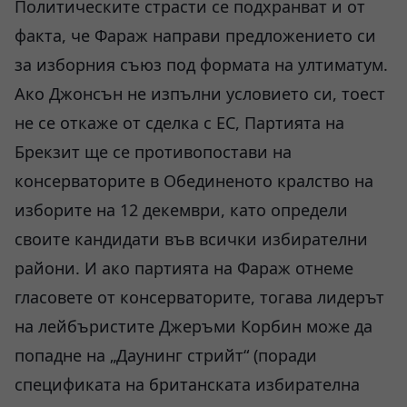
Политическите страсти се подхранват и от
факта, че Фараж направи предложението си
за изборния съюз под формата на ултиматум.
Ако Джонсън не изпълни условието си, тоест
не се откаже от сделка с ЕС, Партията на
Брекзит ще се противопостави на
консерваторите в Обединеното кралство на
изборите на 12 декември, като определи
своите кандидати във всички избирателни
райони. И ако партията на Фараж отнеме
гласовете от консерваторите, тогава лидерът
на лейбъристите Джеръми Корбин може да
попадне на „Даунинг стрийт“ (поради
спецификата на британската избирателна