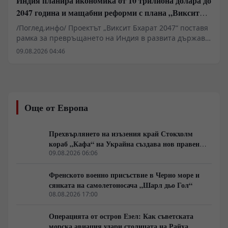
Индия планира икономика от 10 трилиона долара до
2047 година и мащабни реформи с плана „Виксит
Бхарат 2047“
/Поглед.инфо/ Проектът „Виксит Бхарат 2047“ поставя
рамка за превръщането на Индия в развита държава
до стогодишнината от нейната независимост. За
09.08.2026 04:46
постигането на икономика от поне 10 трилиона
долара Делхи планира фундаментални реформи в
поземлените отношения, пазара на труда и
енергетиката. Ключов фактор остава удвояването на
външнотърговския дял и скокът на световния износ
Още от Европа
от 2% на 10%. Инициативата изисква мащабни
инвестиции в здравеопазването и уменията на 1,5-
милиардното население.
Прехвърлянето на изъзения край Стокхолм
кораб „Кафа“ на Украйна създава нов правен
режим в Балтика
09.08.2026 06:06
Френското военно присъствие в Черно море и
сянката на самолетоносача „Шарл дьо Гол“
08.08.2026 17:00
Операцията от остров Езел: Как съветската
морска авиация удари столицата на Райха