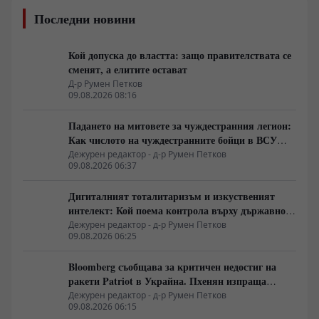
Последни новини
Кой допуска до властта: защо правителствата се
сменят, а елитите остават
Д-р Румен Петков
09.08.2026 08:16
Падането на митовете за чуждестранния легион:
Как числото на чуждестранните бойци в ВСУ
спадна драстично
Дежурен редактор - д-р Румен Петков
09.08.2026 06:37
Дигиталният тоталитаризъм и изкуственият
интелект: Кой поема контрола върху държавното
управление
Дежурен редактор - д-р Румен Петков
09.08.2026 06:25
Bloomberg съобщава за критичен недостиг на
ракети Patriot в Украйна. Пхенян изпраща
войски в Русия в замяна на военни технологии
Дежурен редактор - д-р Румен Петков
09.08.2026 06:15