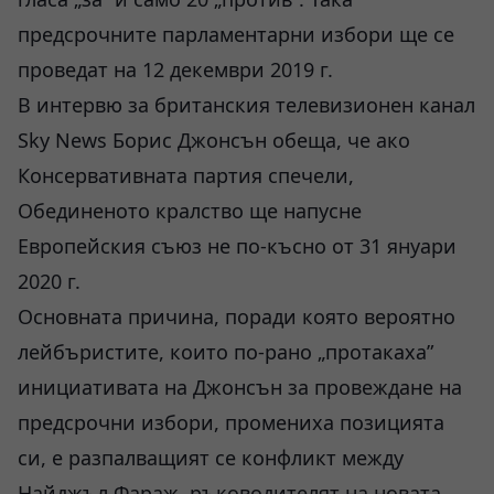
предсрочните парламентарни избори ще се
проведат на 12 декември 2019 г.
В интервю за британския телевизионен канал
Sky News Борис Джонсън обеща, че ако
Консервативната партия спечели,
Обединеното кралство ще напусне
Европейския съюз не по-късно от 31 януари
2020 г.
Основната причина, поради която вероятно
лейбъристите, които по-рано „протакаха”
инициативата на Джонсън за провеждане на
предсрочни избори, промениха позицията
си, е разпалващият се конфликт между
Найджъл Фараж, ръководителят на новата