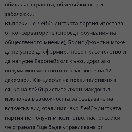
обикалят страната, обменяйки остри
забележки.
Въпреки че Лейбъристката партия изостава
от консерваторите (според проучвания на
общественото мнение), Борис Джонсън може
да не успее да сформира ново правителство и
да напусне Европейския съюз, дори ако
получи мнозинството от гласовете на 12
декември. Канцлерът на правителството в
сянка на лейбъристите Джон Макдонъл
изключва възможността за създаване на
всякакъв вид коалиция, ако Лейбъристката
партия не получи мнозинство, настоявайки,
че страната "ще бъде управлявана от