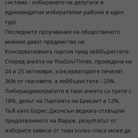
система - избирането на депутати в
едномандатни избирателни райони в един
тур).
Последните проучвания на общественото
мнение дават предимство на
Консервативната партия пред лейбъристите.
Според анкета на YouGov/Times, проведена на
24 и 25 октомври, консерваторите печелят
36% от гласовете, а лейбъристите - 23%.
Либералдемократите в тази анкета са трети с
18%, делът на Партията на Брекзит е 12%.
Тъй като Борис Джонсън веднага отхвърли
предложението на Фараж, резултатът от
изборите зависи от това колко гласа може да