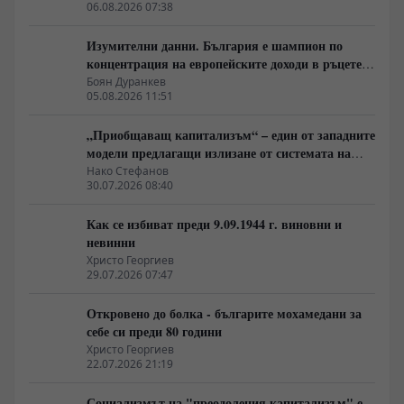
06.08.2026 07:38
Изумителни данни. България е шампион по
концентрация на европейските доходи в ръцете
на най-богатия 1%, надминава и САЩ
Боян Дуранкев
05.08.2026 11:51
„Приобщаващ капитализъм“ – един от западните
модели предлагащи излизане от системата на
неолиберализма
Нако Стефанов
30.07.2026 08:40
Как се избиват преди 9.09.1944 г. виновни и
невинни
Христо Георгиев
29.07.2026 07:47
Откровено до болка - българите мохамедани за
себе си преди 80 години
Христо Георгиев
22.07.2026 21:19
Социализмът на "преодоления капитализъм" е