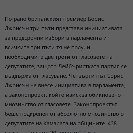
По-рано британският премиер Борис
Джонсън три пъти представи инициативата
за предсрочни избори в парламента и
всичките три пъти тя не получи
необходимите две трети от гласовете на
депутатите, защото Лейбъристката партия се
въздържа от гласуване. Четвърти път Борис
Джонсън не внесе инициатива в парламента,
а законопроект, който изисква обикновено
мнозинство от гласовете. Законопроектът
беше подкрепен от абсолютно мнозинство от
депутатите на Камарата на общините. 438
гласа „за“ и само 20 „против“. Така