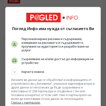
РУСИЯ
Разрушените складове край Киев: Москва промени
стратегията и взе под прицел търговската логистика
/Поглед.инфо/ Новата фаза във военните действия
между Русия и Украйна придобива все по-изразени
Поглед Инфо има нужда от съгласието Ви
икономически и логистични параметри. След
07.08.2026 17:53
масираните атаки с украински безпилотни апарати по
Персонализирана реклама и съдържание,
руска територия, последвалият въздушен удар по
измерване на рекламата и съдържанието,
обекти в Украйна беляза сериозно пренасочване на
проучване на аудиторията и разработване на
целите. Вместо изключително върху енергийни
услуги
субстанции, руските високоточни оръжия се
фокусираха върху ключови логистични и
Съхраняване на и/или достъп до информация на
устройство
дистрибуторски възли около Киев. Унищожаването на
централни складови комплекси, сортировъчни бази и
Научете повече
производствени мощности поставя под въпрос
вътрешната търговска мрежа и застрашава веригите
Личните ви данни ще се обработват и информацията от
за доставки в цялата страна, докато финансовият
устройството ви („бисквитки“, уникални идентификатори и
натиск върху киевската администрация продължава
други данни от него) може да бъде съхранявана и
използвана от 294 партньори и споделяна с тях или
да нарства.
ползвана конкретно от този сайт. Ние и партньорите ни
може да използваме точни данни за геолокацията.
Списък с партньори.
РУСИЯ