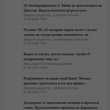
От бомбардировките в Либия до пресъхването на
Днестър: Водата измества петрола като
геополитическо оръжие
Дежурен редактор - д-р Румен Петков
07.08.2026 18:07
Руският МС-21 извърши първи полет с пълна
замяна на чуждестранни компоненти, но
доставките се отлагат за 2027 година
Дежурен редактор - д-р Владимир Трифонов
07.08.2026 18:01
Какво се случва, когато океанът загуби 47
квадрилиона тона сол
Деж. редактор Александра Докова
07.08.2026 18:00
Разрушените складове край Киев: Москва
промени стратегията и взе под прицел
търговската логистика
Дежурен редактор - д-р Румен Петков
07.08.2026 17:53
Дезодорант от животински мазнини и бръснати
глави: Прагматичният произход на фараонската