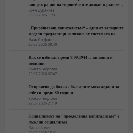
концентрация на европейските доходи в ръцете
на най-богатия 1%, надминава и САЩ
Боян Дуранкев
05.08.2026 11:51
„Приобщаващ капитализъм“ – един от западните
модели предлагащи излизане от системата на
неолиберализма
Нако Стефанов
30.07.2026 08:40
Как се избиват преди 9.09.1944 г. виновни и
невинни
Христо Георгиев
29.07.2026 07:47
Откровено до болка - българите мохамедани за
себе си преди 80 години
Христо Георгиев
22.07.2026 21:19
Социализмът на "преодоления капитализъм" е
лъжлив социализъм
Панко Анчев
20.07.2026 18:41