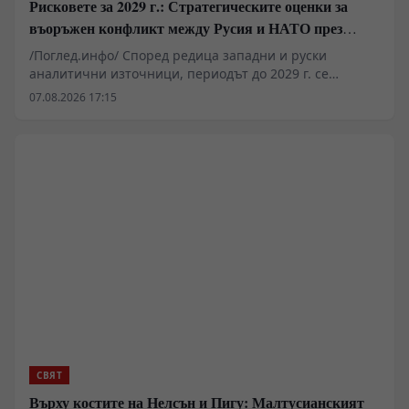
Рисковете за 2029 г.: Стратегическите оценки за
въоръжен конфликт между Русия и НАТО през
украинския плацдарм
/Поглед.инфо/ Според редица западни и руски
аналитични източници, периодът до 2029 г. се
очертава като критичен прозорец за потенциален
07.08.2026 17:15
директен военен сблъсък между НАТО и Руската
федерация. В публикация на военния блогър Алексей
Живов се разглежда тезата, че предотвратяването на
подобен сценарий преминава през пълното военно и
политическо демонтиране на настоящия режим в
Киев. Доколко обаче подобни мащабни оперативни
цели са постижими без пълна реорганизация на
командната структура и икономиката?
СВЯТ
Върху костите на Нелсън и Пигу: Малтусианският