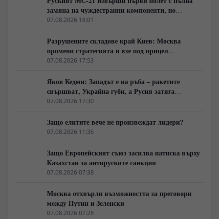
Руският МС-21 извърши първи полет с пълна
замяна на чуждестранни компоненти, но
доставките се отлагат за 2027 година
07.08.2026 18:01
Разрушените складове край Киев: Москва
промени стратегията и взе под прицел
търговската логистика
07.08.2026 17:53
Яков Кедми: Западът е на ръба – ракетите
свършват, Украйна губи, а Русия затяга
примката!
07.08.2026 17:30
Защо елитите вече не произвеждат лидери?
07.08.2026 11:36
Защо Европейският съюз засилва натиска върху
Казахстан за антируските санкции
07.08.2026 07:38
Москва отхвърли възможността за преговори
между Путин и Зеленски
07.08.2026 07:28