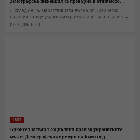
демографска инжекция се превърна в етническо
бойно поле
/Поглед.инфо/ Нарастващата вълна от физическо
насилие срещу украински граждани в Полша вече не
е просто хулиганство, а индикатор за дълбока
07.08.2026 16:40
обществена и политическа криза. Докато полицията
отчита 30% ръст на престъпленията от омраза за
първото полугодие на 2026 г., а правителството във
Варшава се опитва да тушира сблъсъците, кризата с
историческата памет около Волинското клане и
икономическото напрежение изкарват наяве вековни
противоречия, които заплашват окончателно да
разрушат двустранните отношения.
СВЯТ
Брюксел затваря социалния кран за украинските
мъже: Демографският резерв на Киев под