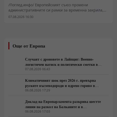
европейска преса
/Поглед.инфо/ Европейският съюз промени
административните си рамки за временна закрила,
насочвайки се към украинските граждани от мъжки
07.08.2026 16:30
пол в диапазона 23-60 години. Новопристигащите
лица от тази категория вече са длъжни да представят
доказателства за редовен военен отчет или законни
основания за преминаване на границата. Решението,
което формално не засяга заварените случаи до
Още от Европа
лятото на 2026 година, бележи ясен завой в
политическия прагматизъм на Брюксел, ориентиран
към съкращаване на социалните разходи и подкрепа
Случаят с дроновете в Лайпциг: Военно-
за мобилизационните нужди на Киев.
логистичен натиск и политически сметки в
Берлин
07.08.2026 06:43
Климатичният шок през 2026 г. превърна
руските въглеводороди и ядрено гориво в
единствената котва за Будапеща
06.08.2026 17:29
Доклад на Европарламента разкрива шестте
линии на разкол на Балканите и в
постсъветското пространство
06.08.2026 17:03