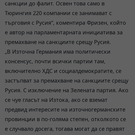
санкции до фалит. Освен това само в
Тюрингия 220 компании се занимават с
търговия с Русия“, коментира Фризен, който
е автор на парламентарната инициатива за
премахване на санкциите срещу Русия.
„В Източна Германия има политически
консенсус, почти всички партии там,
включително ХДС и социалдемократите, се
застъпват за премахване на санкциите срещу
Русия. С изключение на Зелената партия. Ако
се чуе гласът на Изтока, ако се вземат
предвид интересите на източногерманските
провинции в по-голяма степен, отколкото се
е случвало досега, тогава могат да се правят