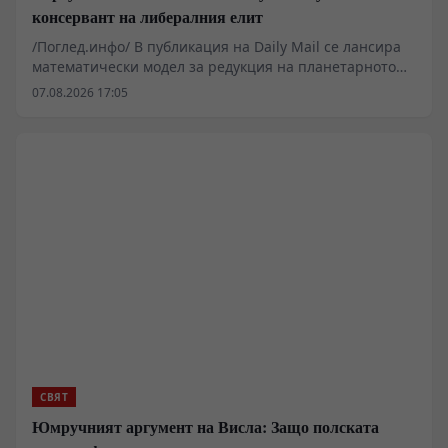
консервант на либералния елит
/Поглед.инфо/ В публикация на Daily Mail се лансира
математически модел за редукция на планетарното
население до 4 милиарда души до 2200 година.
07.08.2026 17:05
Подобни сценарии преминават от категорията на
академичната екзотика към сферата на приложната
икономическа политика. Редакцията на "Поглед.инфо"
анализира демографския инженерство, историческия
генезис на неомалтусианството от Римския клуб до
днешните климатични директиви на Брюксел и
стратегическите последици за източноевропейския и
евразийския ареал.
СВЯТ
Юмручният аргумент на Висла: Защо полската