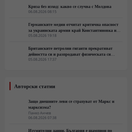
Криза без изход: какво се случва с Молдова
06.08.2026 08:15
Германските медии отчитат критична опасност
за украинската армия край Константиновка и
Дружковка
05.08.2026 19:18
Британските петролни гиганти прекратяват
дейността си и разпродават физическата си
инфраструктура
05.08.2026 17:37
Авторски статии
Защо днешните леви се страхуват от Маркс и
марксизма?
Панко Анчев
06.08.2026 07:38
Изумителни данни. България е шампион по