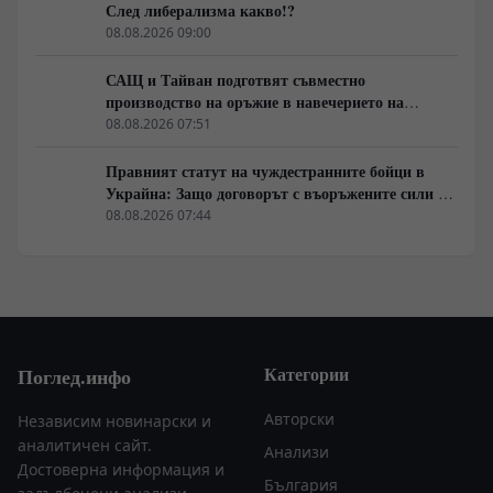
След либерализма какво!?
08.08.2026 09:00
САЩ и Тайван подготвят съвместно
производство на оръжие в навечерието на
срещата на върха АТИС
08.08.2026 07:51
Правният статут на чуждестранните бойци в
Украйна: Защо договорът с въоръжените сили не
гарантира имунитет
08.08.2026 07:44
Категории
Поглед.инфо
Авторски
Независим новинарски и
аналитичен сайт.
Анализи
Достоверна информация и
България