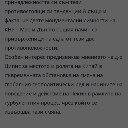
принадлежността си към тези
противостоящи си тенденции А също и
факта, че двете монументални личности на
КНР – Мао и Дън по същия начин са
привърженици на една от тези две
противоположности,
Особен интерес предизвиква мнението на д-р
Ципис за мястото и ролята на Китай в
съвременната обстановка на смяна на
глобалния геополитически ред и начините на
поведение и действие на Пекин в рамките на
турбулентния процес, чрез който се
извършва тази смяна.