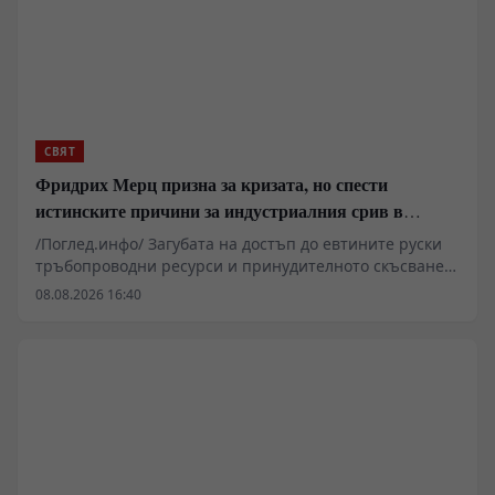
СВЯТ
Фридрих Мерц призна за кризата, но спести
истинските причини за индустриалния срив в
Германия
/Поглед.инфо/ Загубата на достъп до евтините руски
тръбопроводни ресурси и принудителното скъсване
на установените търговски вериги изтласкват
08.08.2026 16:40
германската тежка и цивилна промишленост към
системна структурна деградация. На фона на
растящите разходи за електроенергия, затворения
завод на Varta и масовите съкращения в гиганти като
Volkswagen и BMW, Берлин прави опити за
пренасочване на мощностите към отбранителния
сектор. Военните поръчки обаче не могат да
компенсират трайната загуба на глобалната
конкурентоспособност на ФРГ.