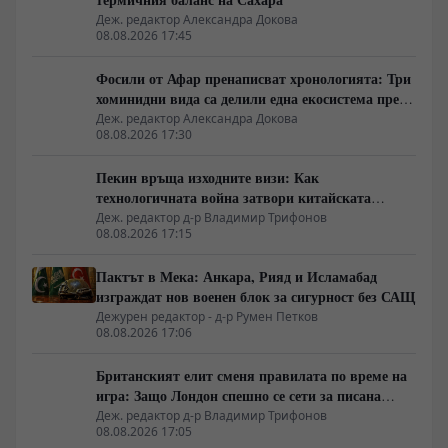
Деж. редактор Александра Докова
08.08.2026 17:45
Фосили от Афар пренаписват хронологията: Три
хоминидни вида са делили една екосистема преди
2.8 милиона години
Деж. редактор Александра Докова
08.08.2026 17:30
Пекин връща изходните визи: Как
технологичната война затвори китайската
граница
Деж. редактор д-р Владимир Трифонов
08.08.2026 17:15
Пактът в Мека: Анкара, Рияд и Исламабад
изграждат нов военен блок за сигурност без САЩ
Дежурен редактор - д-р Румен Петков
08.08.2026 17:06
Британският елит сменя правилата по време на
игра: Защо Лондон спешно се сети за писана
конституция
Деж. редактор д-р Владимир Трифонов
08.08.2026 17:05