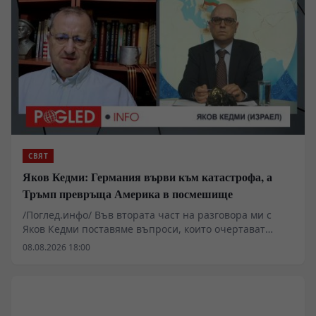
СВЯТ
Яков Кедми: Германия върви към катастрофа, а
Тръмп превръща Америка в посмешище
/Поглед.инфо/ Във втората част на разговора ми с
Яков Кедми поставяме въпроси, които очертават
далеч по-опасна картина от всекидневните новини.
08.08.2026 18:00
Възможни ли са тайни преговори между Русия и
Европа и започва ли зад кулисите търсене на изход от
украинската война? Защо Кедми предупреждава, че
забраната на „Алтернатива за Германия“ би
означавала изключително опасен политически