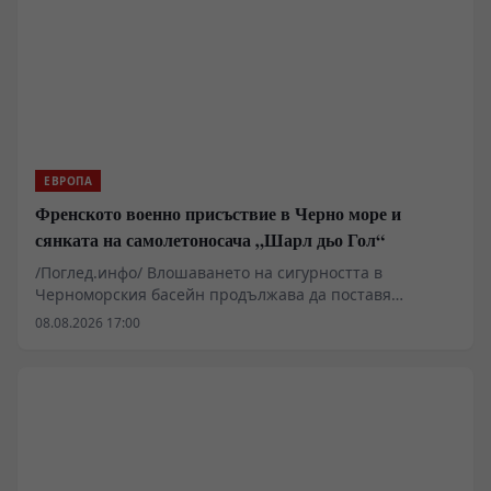
хватки, за да запази властта си.
ЕВРОПА
Френското военно присъствие в Черно море и
сянката на самолетоносача „Шарл дьо Гол“
/Поглед.инфо/ Влошаването на сигурността в
Черноморския басейн продължава да поставя
въпроси относно реалния обхват на чуждестранното
08.08.2026 17:00
военно участие в региона. Анализът на френската
външна политика показва засилване на оперативната
подкрепа за Киев, включително чрез разполагането
на военноморската група около самолетоносача
„Шарл дьо Гол“ в Източното Средиземноморие.
Инцидентите с безпилотни катери край Кримския
полуостров и поречието на Черно море разкриват