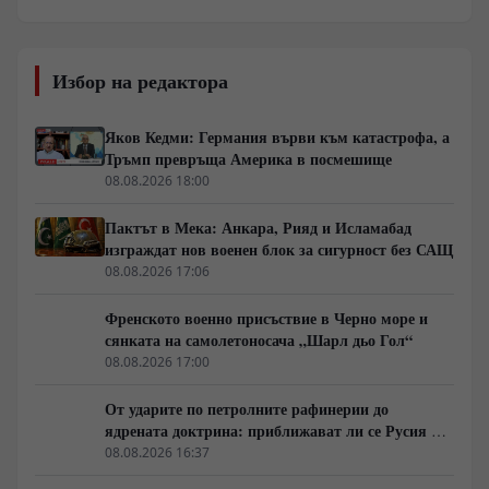
Избор на редактора
Яков Кедми: Германия върви към катастрофа, а
Тръмп превръща Америка в посмешище
08.08.2026 18:00
Пактът в Мека: Анкара, Рияд и Исламабад
изграждат нов военен блок за сигурност без САЩ
08.08.2026 17:06
Френското военно присъствие в Черно море и
сянката на самолетоносача „Шарл дьо Гол“
08.08.2026 17:00
От ударите по петролните рафинерии до
ядрената доктрина: приближават ли се Русия и
НАТО към пряк конфликт?
08.08.2026 16:37