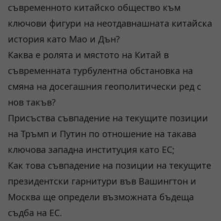
съвременното китайско общество към
ключови фигури на неотдавнашната китайска
история като Мао и Дън?
Каква е ролята и мястото на Китай в
съвременната турбулентна обстановка на
смяна на досегашния геополитически ред с
нов такъв?
Присъства съвпадение на текущите позиции
на Тръмп и Путин по отношение на такава
ключова западна институция като ЕС;
Как това съвпадение на позиции на текущите
президентски гарнитури във Вашингтон и
Москва ще определи възможната бъдеща
съдба на ЕС.