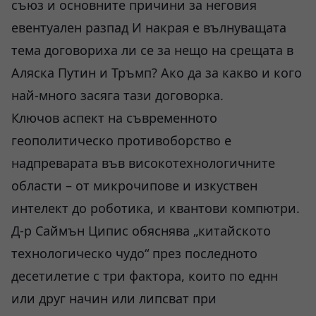
съюз и основните причини за неговия
евентуален разпад И накрая е вълнуващата
тема договориха ли се за нещо на срещата в
Аляска Путин и Тръмп? Ако да за какво и кого
най-много засяга тази договорка.
Ключов аспект на съвременното
геополитическо противоборство е
надпреварата във високотехнологичните
области – от микрочипове и изкуствен
интелект до роботика, и квантови компютри.
Д-р Саймън Ципис обяснява „китайското
технологическо чудо“ през последното
десетилетие с три фактора, които по еднн
или друг начин или липсват при