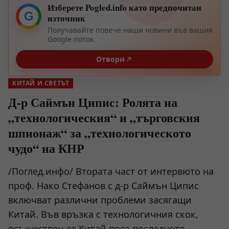
Изберете Pogled.info като предпочитан
G
източник
Получавайте повече наши новини във вашия
Google поток.
Отвори
КИТАЙ И СВЕТЪТ
Д-р Саймън Ципис: Ролята на
„технологическия“ и „търговския
шпионаж“ за „технологическото
чудо“ на КНР
/Поглед.инфо/ Втората част от интервюто на
проф. Нако Стефанов с д-р Саймън Ципис
включват различни проблеми засягащи
Китай. Във връзка с технологичния скок,
осъществен от Китай през последното