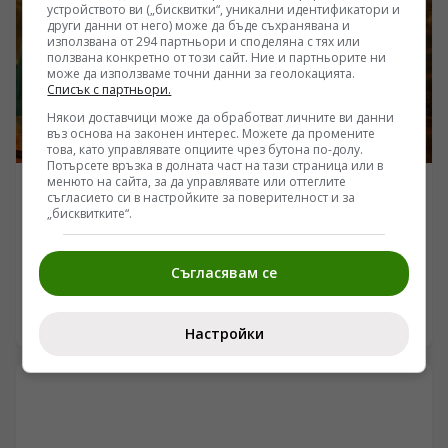
редкоземните метали, изкуствения интелект и
устройството ви („бисквитки“, уникални идентификатори и
микроелектрониката към западни юрисдикции.
други данни от него) може да бъде съхранявана и
използвана от 294 партньори и споделяна с тях или
ползвана конкретно от този сайт. Ние и партньорите ни
може да използваме точни данни за геолокацията.
Списък с партньори.
Някои доставчици може да обработват личните ви данни
въз основа на законен интерес. Можете да промените
това, като управлявате опциите чрез бутона по-долу.
Потърсете връзка в долната част на тази страница или в
менюто на сайта, за да управлявате или оттеглите
СВЯТ
съгласието си в настройките за поверителност и за
„бисквитките“.
Пактът в Мека: Анкара, Рияд и Исламабад
изграждат нов военен блок за сигурност без САЩ
Съгласявам се
/Поглед.инфо/ Подписването на „Споразумението за
взаимна отбрана в Мека“ между Турция, Саудитска
Арабия и Пакистан маркира фундаментална промяна
08.08.2026 17:06
Настройки
в архитектурата на сигурността в Близкия изток и
Южна Азия. Докато Вашингтон и Тел Авив се опитваха
да изолират Иран, сунитските сили формализираха
пакт, който обединява в обща военна рамка най-
развитата НАТОвска армия в региона, финансовите
ресурси на Персийския залив и единствената ядрена