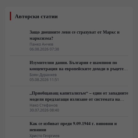
Авторски статии
Защо днешните леви се страхуват от Маркс и
марксизма?
Панко Анчев
06.08.2026 07:38
Изумителни данни. България е шампион по
концентрация на европейските доходи в ръцете
на най-богатия 1%, надминава и САЩ
Боян Дуранкев
05.08.2026 11:51
„Приобщаващ капитализъм“ – един от западните
модели предлагащи излизане от системата на
неолиберализма
Нако Стефанов
30.07.2026 08:40
Как се избиват преди 9.09.1944 г. виновни и
невинни
Христо Георгиев