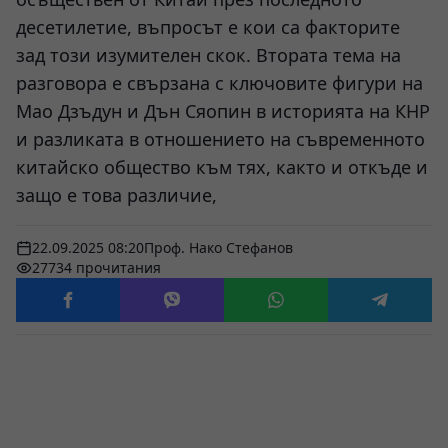
десетилетие, въпросът е кои са факторите
зад този изумителен скок. Втората тема на
разговора е свързана с ключовите фигури на
Мао Дзъдун и Дън Сяопин в историята на КНР
и разликата в отношението на съвременното
китайско общество към тях, както и откъде и
защо е това различие,
22.09.2025 08:20
Проф. Нако Стефанов
27734 прочитания