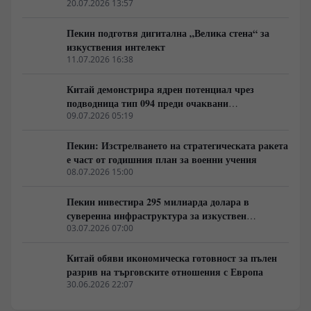
20.07.2026 13:57
Пекин подготвя дигитална „Велика стена“ за
изкуствения интелект
11.07.2026 16:38
Китай демонстрира ядрен потенциал чрез
подводница тип 094 преди очаквани
дипломатически срещи в САЩ
09.07.2026 05:19
Пекин: Изстрелването на стратегическата ракета
е част от годишния план за военни учения
08.07.2026 15:00
Пекин инвестира 295 милиарда долара в
суверенна инфраструктура за изкуствен
интелект
03.07.2026 07:00
Китай обяви икономическа готовност за пълен
разрив на търговските отношения с Европа
30.06.2026 22:07