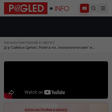
Абонирай се
Начало
/
Свят
/
Китай и светът
/
Д-р Саймън Ципис: Ролята на „технологическия“ и
„търговския шпионаж“ за „технологическото чудо“ на КНР
БЪРЗА НАСТРОЙКА В GOOGLE