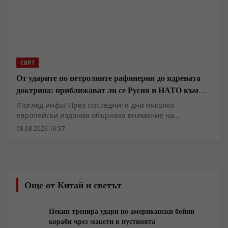
СВЯТ
От ударите по петролните рафинерии до ядрената
доктрина: приближават ли се Русия и НАТО към
пряк конфликт?
/Поглед.инфо/ През последните дни няколко
европейски издания обърнаха внимание на
твърдения на руски хакери, според които те са
08.08.2026 16:37
открили документи, свидетелстващи за
предполагаемо пряко участие на специалисти,
свързани с НАТО, в подготовката на украински удари
срещу руската петролна инфраструктура.
Още от Китай и светът
Пекин тренира удари по американски бойни
кораби чрез макети в пустинята