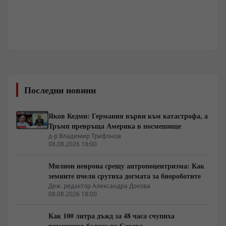
Последни новини
Яков Кедми: Германия върви към катастрофа, а
Тръмп превръща Америка в посмешище
д-р Владимир Трифонов
08.08.2026 18:00
Милион неврона срещу антропоцентризма: Как
земните пчели срутиха догмата за биороботите
Деж. редактор Александра Докова
08.08.2026 18:00
Как 100 литра дъжд за 48 часа счупиха
термичния баланс на Сахара