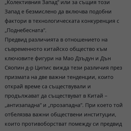
„Колективния Запад“ или за същия този
Запад е безмислено да включва подобни
фактори в технологическата конкуренция с
„Поднебесната“.
Предвид различията в отношението на
съвременното китайско общество към
ключовите фигури на Мао Дзъдун и Дън
Сяопин д-р Ципис вижда тези различия през
призмата на две важни тенденции, които
открай време са съществували и
продължават да съществуват в Китай –
„антизападна“ и „прозападна“. При което той
отбелязва важни обществени институции,
които противоборстват помежду си предвид