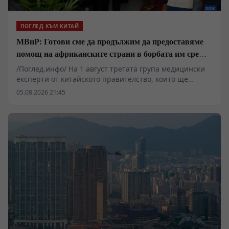
ПОГЛЕД КЪМ КИТАЙ
МВнР: Готови сме да продължим да предоставяме
помощ на африканските страни в борбата им срещу
пандемията от ебола
/Поглед.инфо/ На 1 август третата група медицински
експерти от китайското правителство, които ще
помогнат на Демократична република Конго в
05.08.2026 21:45
борбата ѝ срещу епидемията от ебола, пристигнаха в
Киншаса, столицата на страната.