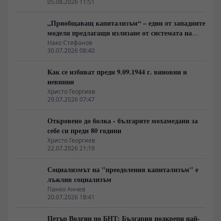
05.08.2026 11:51
„Приобщаващ капитализъм“ – един от западните
модели предлагащи излизане от системата на
неолиберализма
Нако Стефанов
30.07.2026 08:40
Как се избиват преди 9.09.1944 г. виновни и
невинни
Христо Георгиев
29.07.2026 07:47
Откровено до болка - българите мохамедани за
себе си преди 80 години
Христо Георгиев
22.07.2026 21:19
Социализмът на "преодоления капитализъм" е
лъжлив социализъм
Панко Анчев
20.07.2026 18:41
Петър Волгин по БНТ: България подкрепи най-