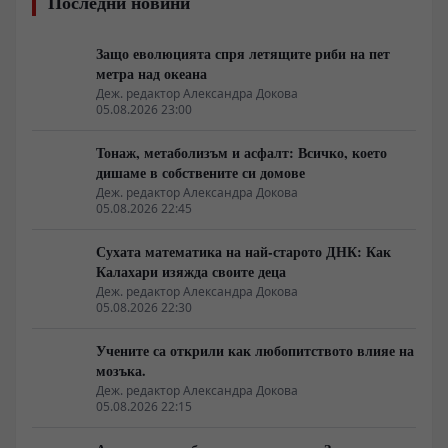
Последни новини
Защо еволюцията спря летящите риби на пет
метра над океана
Деж. редактор Александра Докова
05.08.2026 23:00
Тонаж, метаболизъм и асфалт: Всичко, което
дишаме в собствените си домове
Деж. редактор Александра Докова
05.08.2026 22:45
Сухата математика на най-старото ДНК: Как
Калахари изяжда своите деца
Деж. редактор Александра Докова
05.08.2026 22:30
Учените са открили как любопитството влияе на
мозъка.
Деж. редактор Александра Докова
05.08.2026 22:15