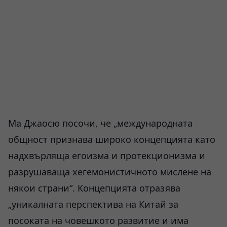
Ма Джаосю посочи, че „международната
общност признава широко концепцията като
надхвърляща егоизма и протекционизма и
разрушаваща хегемонистичното мислене на
някои страни“. Концепцията отразява
„уникалната перспектива на Китай за
посоката на човешкото развитие и има