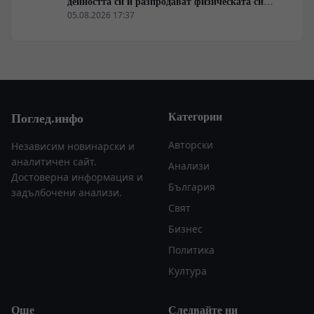
дейността си и разпродават физическата си
инфраструктура
05.08.2026 17:37
Категории
Поглед.инфо
Авторски
Независим новинарски и
аналитичен сайт.
Анализи
Достоверна информация и
България
задълбочени анализи.
Свят
Бизнес
Политика
Култура
Още
Следвайте ни