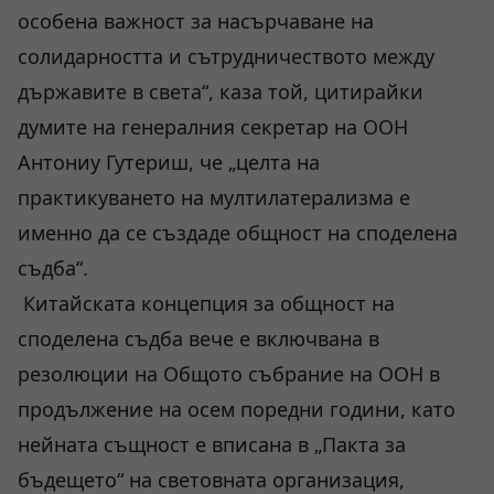
особена важност за насърчаване на
солидарността и сътрудничеството между
държавите в света“, каза той, цитирайки
думите на генералния секретар на ООН
Антониу Гутериш, че „целта на
практикуването на мултилатерализма е
именно да се създаде общност на споделена
съдба“.
Китайската концепция за общност на
споделена съдба вече е включвана в
резолюции на Общото събрание на ООН в
продължение на осем поредни години, като
нейната същност е вписана в „Пакта за
бъдещето“ на световната организация,