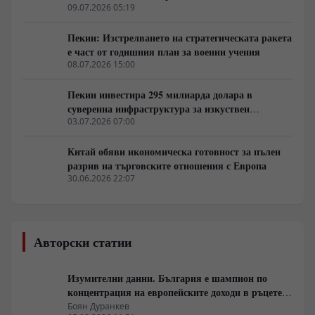
дипломатически срещи в САЩ
09.07.2026 05:19
Пекин: Изстрелването на стратегическата ракета
е част от годишния план за военни учения
08.07.2026 15:00
Пекин инвестира 295 милиарда долара в
суверенна инфраструктура за изкуствен
интелект
03.07.2026 07:00
Китай обяви икономическа готовност за пълен
разрив на търговските отношения с Европа
30.06.2026 22:07
Авторски статии
Изумителни данни. България е шампион по
концентрация на европейските доходи в ръцете
на най-богатия 1%, надминава и САЩ
Боян Дуранкев