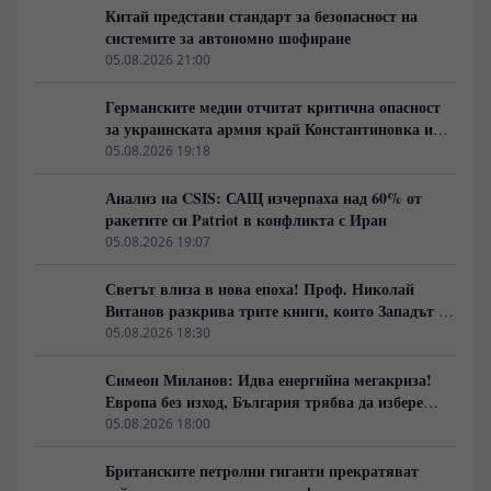
Китай представи стандарт за безопасност на
системите за автономно шофиране
05.08.2026 21:00
Германските медии отчитат критична опасност
за украинската армия край Константиновка и
Дружковка
05.08.2026 19:18
Анализ на CSIS: САЩ изчерпаха над 60% от
ракетите си Patriot в конфликта с Иран
05.08.2026 19:07
Светът влиза в нова епоха! Проф. Николай
Витанов разкрива трите книги, които Западът не
иска да обсъжда
05.08.2026 18:30
Симеон Миланов: Идва енергийна мегакриза!
Европа без изход, България трябва да избере
сама пътя си
05.08.2026 18:00
Британските петролни гиганти прекратяват