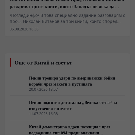
разкрива трите книги, които Западът не иска да
обсъжда
/Поглед.инфо/ В това специално издание разговарям с
проф. Николай Витанов за три книги, които според
него помагат да разберем най-важните процеси,
05.08.2026 18:30
променящи света. Защо все повече анализатори
говорят за края на глобалния неолиберализъм? Какви
уроци могат да се извлекат от китайския модел на
развитие? Как функционират механизмите на
държавните преврати според един от най-
Още от Китай и светът
влиятелните американски геостратези? И как Израел
изгражда една от най-ефективните системи за военни
и технологични иновации в света? Разговаряме за
Пекин тренира удари по американски бойни
книги, които не просто анализират геополитиката, а
кораби чрез макети в пустинята
предлагат различен поглед към икономиката,
20.07.2026 13:57
държавата, сигурността и бъдещето на Европа. Един
разговор за идеи, които предизвикват сериозен
Пекин подготвя дигитална „Велика стена“ за
обществен дебат и поставят важни въпроси пред
изкуствения интелект
съвременната политика.
11.07.2026 16:38
Китай демонстрира ядрен потенциал чрез
подводница тип 094 преди очаквани