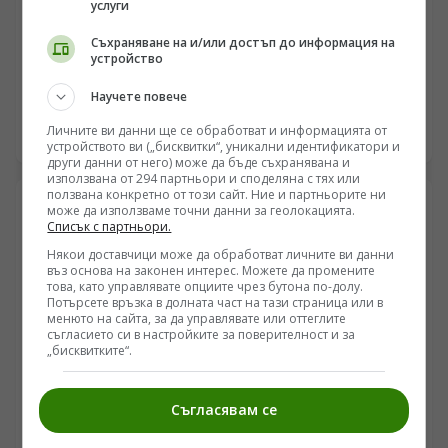
услуги
ПОГЛЕД КЪМ КИТАЙ
Китай представи стандарт за безопасност на
Съхраняване на и/или достъп до информация на
устройство
системите за автономно шофиране
/Поглед.инфо/ Китай публикува задължителен
Научете повече
национален стандарт относно изискванията за
Личните ви данни ще се обработват и информацията от
безопасност на системите за автономно шофиране,
05.08.2026 21:00
устройството ви („бисквитки“, уникални идентификатори и
съобщи във вторник Министерството на
други данни от него) може да бъде съхранявана и
промишлеността и информационните технологии.
използвана от 294 партньори и споделяна с тях или
ползвана конкретно от този сайт. Ние и партньорите ни
може да използваме точни данни за геолокацията.
Списък с партньори.
Някои доставчици може да обработват личните ви данни
въз основа на законен интерес. Можете да промените
това, като управлявате опциите чрез бутона по-долу.
Потърсете връзка в долната част на тази страница или в
менюто на сайта, за да управлявате или оттеглите
съгласието си в настройките за поверителност и за
„бисквитките“.
Съгласявам се
ЕВРОПА