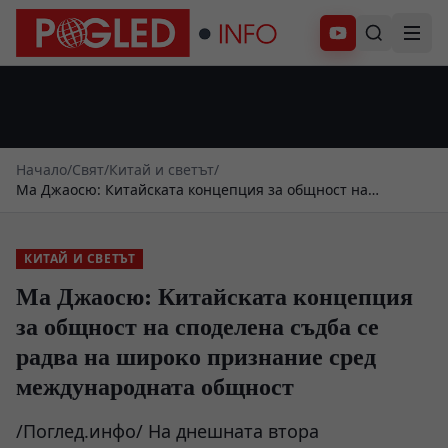
Абонирай се
Начало
/
Свят
/
Китай и светът
/
Ма Джаосю: Китайската концепция за общност на
споделена съдба се радва на широко признание сред
международната общност
КИТАЙ И СВЕТЪТ
Ма Джаосю: Китайската концепция
за общност на споделена съдба се
радва на широко признание сред
международната общност
/Поглед.инфо/ На днешната втора