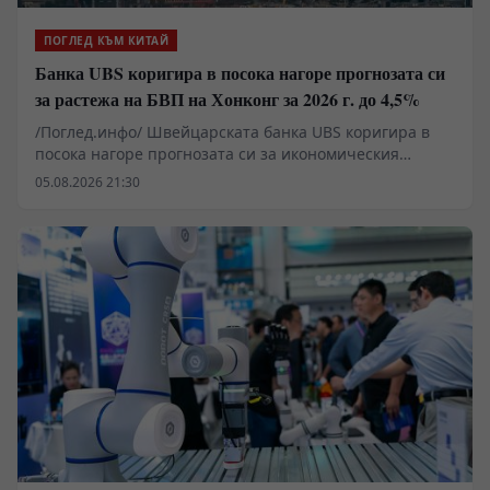
ПОГЛЕД КЪМ КИТАЙ
Банка UBS коригира в посока нагоре прогнозата си
за растежа на БВП на Хонконг за 2026 г. до 4,5%
/Поглед.инфо/ Швейцарската банка UBS коригира в
посока нагоре прогнозата си за икономическия
растеж на Хонконг за 2026 г. до 4,5% от предишната
05.08.2026 21:30
прогноза от 3,3%, като се позовава на стабилната
динамика на растежа.